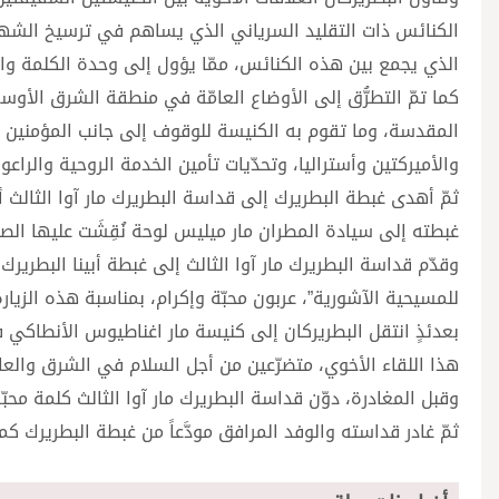
الكنائس ذات التقليد السرياني الذي يساهم في ترسيخ الشهادة
الذي يجمع بين هذه الكنائس، ممّا يؤول إلى وحدة الكلمة وا
كما تمّ التطرُّق إلى الأوضاع العامّة في منطقة الشرق الأو
المقدسة، وما تقوم به الكنيسة للوقوف إلى جانب المؤمنين 
والأميركتين وأستراليا، وتحدّيات تأمين الخدمة الروحية والراعو
ثمّ أهدى غبطة البطريرك إلى قداسة البطريرك مار آوا الثالث أي
غبطته إلى سيادة المطران مار ميليس لوحة نُقِشَت عليها الصلاة
وقدّم قداسة البطريرك مار آوا الثالث إلى غبطة أبينا البطرير
للمسيحية الآشورية”، عربون محبّة وإكرام، بمناسبة هذه الزيارة
بعدئذٍ انتقل البطريركان إلى كنيسة مار اغناطيوس الأنطاكي
هذا اللقاء الأخوي، متضرّعين من أجل السلام في الشرق والعا
وقبل المغادرة، دوّن قداسة البطريرك مار آوا الثالث كلمة مح
ثمّ غادر قداسته والوفد المرافق مودَّعاً من غبطة البطريرك كما