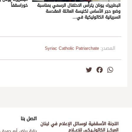
البطريرك يونان يترأّس الاحتفال الرسمي بمناسبة
خوراسقفاً
وضع حجر الأساس لكنيسة العائلة المقدسة
السريانية الكاثوليكية في…
المصدر:
Syriac Catholic Patriarchate
Twitter
Facebook
WhatsApp
اتصل بنا
اللجنة الأسقفية لوسائل الإعلام في لبنان
المركـــز الكاثولـــيـكي للإعـــلام
بناية رياض أبو جودة -