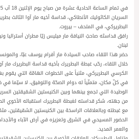
السريان الكاثوليك الأنطاكي، قداسة أخيه مار آوا الثالث بط
البطريركي، في المتحف – بيروت.
رافق قداستَه صاحبُ النيافة مار ميليس زيّا مطران أستراليا و
لبنان.
حضر هذا اللقاء صاحب السيادة مار أفرام يوسف عبّا، والمونسن
خلال اللقاء، رحّب غبطة البطريرك بأخيه قداسة البطريرك مار آو
الكرسي البطريركي، مثنياً على الخطوات الهامّة التي يقوم 
في كلّ مكان، متمنّياً له دوام الصحّة والتوفيق، لا سيّما في 
الوطيدة التي تجمع بينهما وبين الكنيستين الشقيقتين السريا
من جهته، شكر قداسته لغبطة البطريرك استقباله الأخوي الحارّ، م
مع غبطته وبالعلاقات الراسخة بين الكنيستين الشقيقتين، مثمّنا
الحضور المسيحي في الشرق وتعزيزه في أرض الآباء والأجداد، 
والعمر المديد.
وتناول البطريركان العلاقات الأخوية بين الكنيستين الشقيقتين