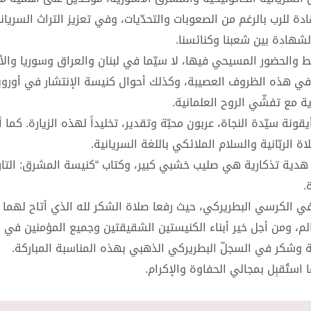
 للرب بالرغم من الصعوبات والتحدّيات، وفي تعزيز التراث السريان
لشهادة بين شعبنا وكنائسنا.
سط والحضور المسيحي فيها، لا سيّما في لبنان والعراق وسوريا وال
في هذه الظروف العصيبة، وكذلك أحوال كنيسة الإنتشار في أوروب
ية مع تفشّي الروح العلمانية.
قونة سيّدة النجاة، عربون محبّة وتقدير، تخليداً لهذه الزيارة. كما
 الربّانية والسلام الملائكي باللغة السريانية.
ك هدية تذكارية هي صليب خشبي كبير، وكتاب “كنيسة المشرق: التاريخ
.
 في الكرسي البطريركي، حيث رفعا صلاة الشكر لله الذي أتاح لهما
لم، ومن أجل خير أبناء الكنيستين الشقيقتين وجميع المؤمنين في ك
بّة وشكر في السجلّ البطريركي الذهبي بهذه المناسبة المباركة.
 استُقبِل بمجالي الحفاوة والإكرام.