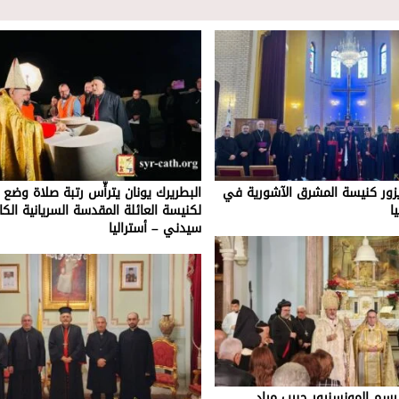
يزور كنيسة المشرق الآشورية في
البطريرك يونان يترأّس رتبة صلاة وضع
ا
لكنيسة العائلة المقدسة السريانية الك
سيدني – أستراليا
يرسم المونسنيور حبيب مراد