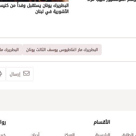
البطريرك يونان يستقبل وفداً من كني
الآشورية في لبنان
البطريرك مار اغناطيوس يوسف الثالث يونان
البطريرك مار
إرسال
الأقسام
روا
 الطابق
الرئيسية
المركز
أديان
خري