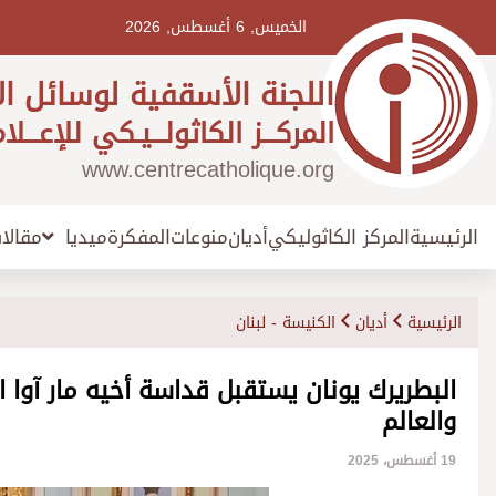
Ski
t
الخميس, 6 أغسطس, 2026
conten
اللجنة الأسقفية لوسائل ال
المركـــز الكاثولـــيـكي للإعـــلا
www.centrecatholique.org
الرئيسية
المركز الكاثوليكي
أديان
منوعات
المفكرة
مقالا
ميديا
الرئيسية
أديان
الكنيسة - لبنان
البطريرك يونان يستقبل قداسة أخيه مار آوا 
والعالم
19 أغسطس، 2025