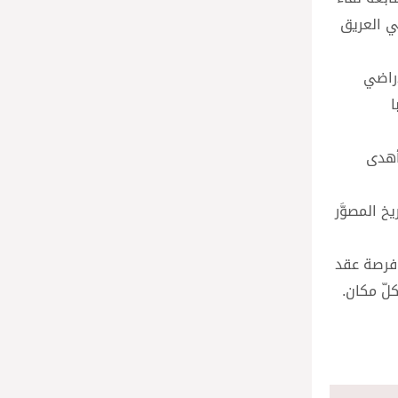
ي العريق
أراضي
ا
 أهدى
 المصوَّر
 فرصة عقد
لّ مكان.