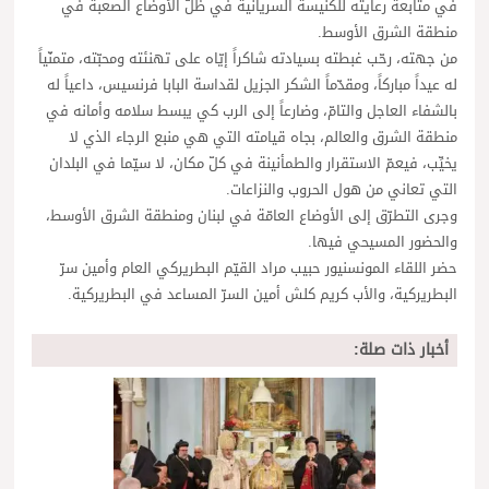
في متابعة رعايته للكنيسة السريانية في ظلّ الأوضاع الصعبة في
منطقة الشرق الأوسط.
من جهته، رحّب غبطته بسيادته شاكراً إيّاه على تهنئته ومحبّته، متمنّياً
له عيداً مباركاً، ومقدّماً الشكر الجزيل لقداسة البابا فرنسيس، داعياً له
بالشفاء العاجل والتامّ، وضارعاً إلى الرب كي يبسط سلامه وأمانه في
منطقة الشرق والعالم، بجاه قيامته التي هي منبع الرجاء الذي لا
يخيِّب، فيعمّ الاستقرار والطمأنينة في كلّ مكان، لا سيّما في البلدان
التي تعاني من هول الحروب والنزاعات.
وجرى التطرّق إلى الأوضاع العامّة في لبنان ومنطقة الشرق الأوسط،
والحضور المسيحي فيها.
حضر اللقاء المونسنيور حبيب مراد القيّم البطريركي العام وأمين سرّ
البطريركية، والأب كريم كلش أمين السرّ المساعد في البطريركية.
أخبار ذات صلة: