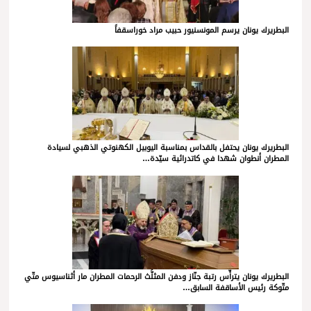
البطريرك يونان يرسم المونسنيور حبيب مراد خوراسقفاً
البطريرك يونان يحتفل بالقداس بمناسبة اليوبيل الكهنوتي الذهبي لسيادة
المطران أنطوان شهدا في كاتدرائية سيّدة…
البطريرك يونان يترأّس رتبة جنّاز ودفن المثلَّث الرحمات المطران مار أثناسيوس متّي
متّوكة رئيس الأساقفة السابق…