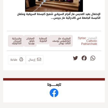
الإحتفال بعيد القديس مار أفرام السرياني شفيع كنيستنا السريانية وملفان
الكنيسة الجامعة في كاتدرائية مار جرجس…
المصدر:
Syriac
البطريرك مار
السفارة
المطران
بطريركية
Catholic
اغناطيوس يوسف
البابوية
باولو
السريان
الثالث يونان
بورجيا
الكاثوليك
Patriarchate
Twitter
Facebook
WhatsApp
إرسال
طباعة
تابعــــــــــونا