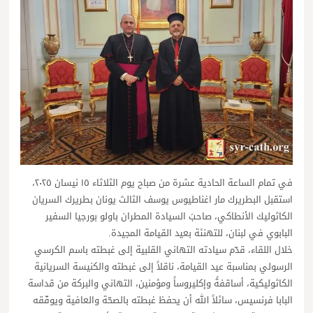
في تمام الساعة الحادية عشرة من صباح يوم الثلاثاء ١٥ نيسان ٢٠٢٥،
استقبل البطريرك مار اغناطيوس يوسف الثالث يونان بطريرك السريان
الكاثوليك الأنطاكي، صاحبَ السيادة المطران باولو بورجيا السفير
البابوي في لبنان، للتهنئة بعيد القيامة المجيدة.
خلال اللقاء، قدّم سيادته التهاني القلبية إلى غبطته باسم الكرسي
الرسولي بمناسبة عيد القيامة، ناقلاً إلى غبطته والكنيسة السريانية
الكاثوليكية، أساقفةً وإكليروساً ومؤمنين، التهاني والبركة من قداسة
البابا فرنسيس، سائلاً الله أن يحفظ غبطته بالصحّة والعافية ويوفّقه