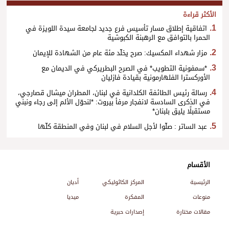
الأكثر قراءة
اتفاقية إطلاق مسار تأسيس فرع جديد لجامعة سيدة اللويزة في
الحمرا بالتوافق مع الرهبنة الكبوشية
مزار شهداء المكسيك: صرح يخلّد مئة عام من الشهادة للإيمان
*سمفونية التطويب* في الصرح البطريركي في الديمان مع
الأوركسترا الفلهارمونية بقيادة فازليان
رسالة رئيس الطائفة الكلدانية في لبنان، المطران ميشال قصارجي،
في الذكرى السادسة لانفجار مرفأ بيروت: *لنحوّل الألم إلى رجاء ونبني
مستقبلًا يليق بلبنان*
عبد الساتر : صلّوا لأجل السلام في لبنان وفي المنطقة كلّها
الأقسام
الرئيسية
المركز الكاثوليكي
أديان
منوعات
المفكرة
ميديا
مقالات مختارة
إصدارات حبرية