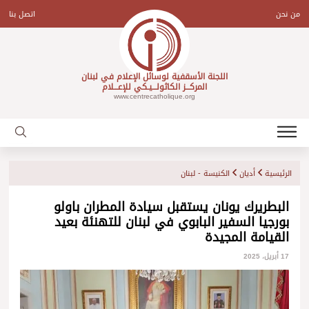
Ski
t
من نحن
اتصل بنا
conten
اللجنة الأسقفية لوسائل الإعلام في لبنان
المركـــز الكاثولـــيـكي للإعـــلام
www.centrecatholique.org
الرئيسية
أديان
الكنيسة - لبنان
البطريرك يونان يستقبل سيادة المطران باولو
بورجيا السفير البابوي في لبنان للتهنئة بعيد
القيامة المجيدة
17 أبريل، 2025