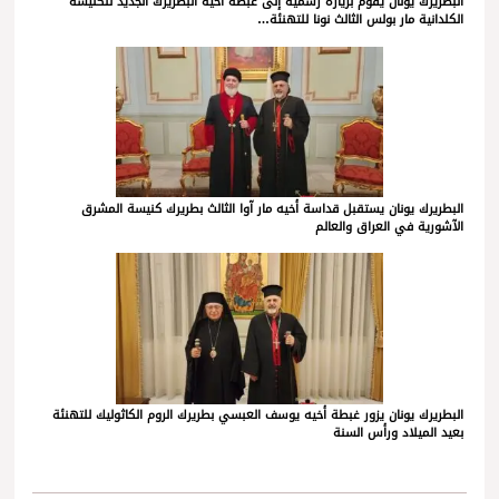
البطريرك يونان يقوم بزيارة رسمية إلى غبطة أخيه البطريرك الجديد للكنيسة
الكلدانية مار بولس الثالث نونا للتهنئة…
البطريرك يونان يستقبل قداسة أخيه مار آوا الثالث بطريرك كنيسة المشرق
الآشورية في العراق والعالم
البطريرك يونان يزور غبطة أخيه يوسف العبسي بطريرك الروم الكاثوليك للتهنئة
بعيد الميلاد ورأس السنة