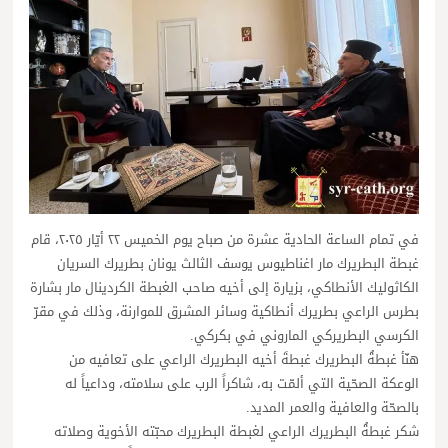
في تمام الساعة الحادية عشرة من صباح يوم الخميس ٢٢ أيّار ٢٠٢٥، قام
غبطة البطريرك مار اغناطيوس يوسف الثالث يونان بطريرك السريان
الكاثوليك الأنطاكي، بزيارة إلى أخيه صاحب الغبطة الكردينال مار بشارة
بطرس الراعي بطريرك أنطاكية وسائر المشرق للموارنة، وذلك في مقرّ
الكرسي البطريركي الماروني في بكركي.
هنّأ غبطةُ البطريرك غبطةَ أخيه البطريرك الراعي على تعافيه من
الوعكة الصحّية التي ألمّت به، شاكراً الرب على سلامته، وداعياً له
بالصحّة والعافية والعمر المديد.
شكر غبطةُ البطريرك الراعي لغبطة البطريرك محبّته الأخوية وصلاته