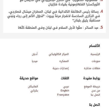
*سمفونية التطويب* في الصرح البطريركي في الديمان مع
الأوركسترا الفلهارمونية بقيادة فازليان
رسالة رئيس الطائفة الكلدانية في لبنان، المطران ميشال قصارجي،
في الذكرى السادسة لانفجار مرفأ بيروت: *لنحوّل الألم إلى رجاء ونبني
مستقبلًا يليق بلبنان*
عبد الساتر : صلّوا لأجل السلام في لبنان وفي المنطقة كلّها
الأقسام
الرئيسية
المركز الكاثوليكي
أديان
منوعات
المفكرة
ميديا
مقالات مختارة
إصدارات حبرية
روابط مفيدة
اللغات
مواقع صديقة
خريطة الموقع
عربي
الفاتيكان
من نحن
English
بكركي
اتصل بنا
Française
اتصل بنا