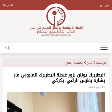
Ski
t
من نحن
اتصل بنا
conten
اللجنة الأسقفية لوسائل الإعلام في لبنان
المركـــز الكاثولـــيـكي للإعـــلام
www.centrecatholique.org
الرئيسية
أديان
الكنيسة - لبنان
البطريرك يونان يزور غبطة البطريرك الماروني مار
بشارة بطرس الراعي، بكركي
23 مايو، 2025