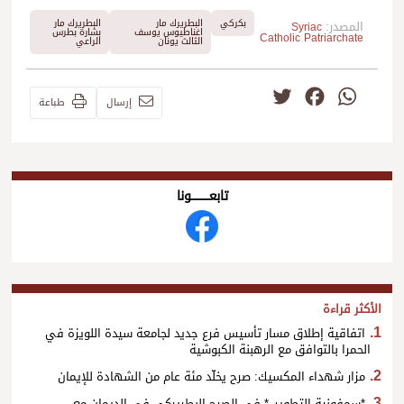
بكركي
البطريرك مار
البطريرك مار
المصدر:
Syriac
اغناطيوس يوسف
بشارة بطرس
Catholic Patriarchate
الثالث يونان
الراعي
Twitter
Facebook
WhatsApp
إرسال
طباعة
تابعــــــــــونا
الأكثر قراءة
اتفاقية إطلاق مسار تأسيس فرع جديد لجامعة سيدة اللويزة في
الحمرا بالتوافق مع الرهبنة الكبوشية
مزار شهداء المكسيك: صرح يخلّد مئة عام من الشهادة للإيمان