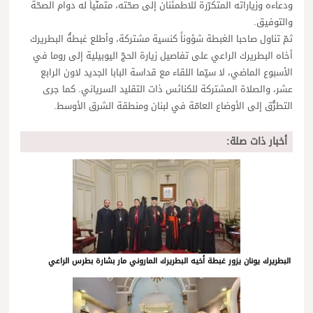
ودعاءه وزياراته المتكرّرة للاطمئنان إلى صحّته، متمنّياً له دوام الصحّة
والتوفيق.
ثمّ تناول صاحبا الغبطة شؤوناً كنسية مشتركة، وأطلع غبطةُ البطريرك
أخاه البطريرك الراعي على تفاصيل زيارة الحجّ اليوبيلية إلى روما في
الأسبوع الماضي، لا سيّما اللقاء مع قداسة البابا الجديد لاون الرابع
عشر، والصلاة المشتركة للكنائس ذات التقليد السرياني. كما جرى
التطرُّق إلى الأوضاع العامّة في لبنان ومنطقة الشرق الأوسط.
أخبار ذات صلة:
البطريرك يونان يزور غبطة أخيه البطريرك الماروني مار بشارة بطرس الراعي