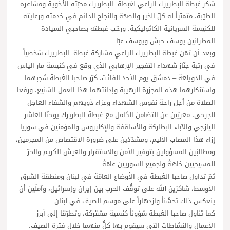
شكر غبطة البطريرك الراعي لغبطة البطريرك محبّته الأخوية ومشاعره
الطيّبة، متمنّياً له كلّ الخير والصحّة والنجاح الدائم في خدمته ورعايته
للكنيسة السريانية الكاثوليكية. ورحّب غبطته بصاحبي السيادة
المطرانين يوسف حبش ويوسف عبّا.
وبعد أن ثمّن غبطة البطريرك الراعي مشاركة غبطة البطريرك شخصياً
في رتبة جنّاز شهداء التفجير الإرهابي الذي وقع في كنيسة مار الياس
في الدويلعة – دمشق يوم الأحد الفائت، كرّر صاحبا الغبطة شجبهما
واستنكارهما هذه المجزرة الرهيبة وإدانتهما هذا العمل الشنيع، ورفعا
الصلاة من أجل راحة نفوس الشهداء وعزاء ذويهم والشفاء العاجل
للجرحى، معربَين عن التضامن الكامل مع غبطة البطريرك يوحنّا العاشر
اليازجي والآباء البطاركة والأساقفة والإكليروس والمؤمنين في سوريا
إزاء هذا المصاب الأليم، ومشدّدَين على ضرورة الاقتصاص من المجرمين،
ومطالبَين المسؤولين بتوفير الأمن والاستقرار والعيش الكريم والحرّ
للمسيحيين خاصّةً ولجميع السوريين عامّةً.
ثمّ تداول صاحبا الغبطة في الأوضاع العامّة في لبنان ومنطقة الشرق
الأوسط، شاكرَين الله على توقُّف الحرب بين إيران وإسرائيل، وآملَين أن
ينعكس ذلك تحسُّناً وازدهاراً على موسم الصيف في لبنان.
كما تناول صاحبا الغبطة شؤوناً كنسية مشتركة، وتطرّقا إلى أبرز
الأعمال والنشاطات التي سيقوم بها كلٌّ منهما خلال فترة الصيف.