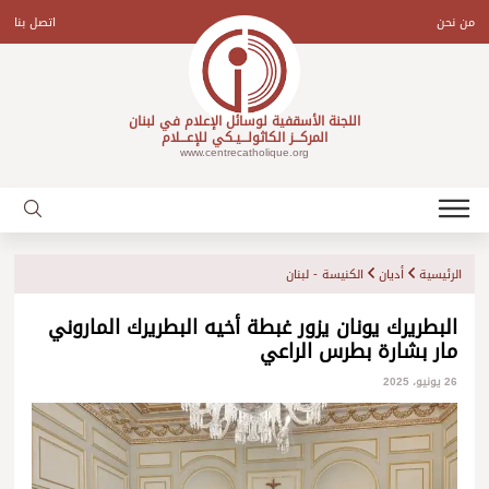
Ski
t
من نحن
اتصل بنا
conten
اللجنة الأسقفية لوسائل الإعلام في لبنان
المركـــز الكاثولـــيـكي للإعـــلام
www.centrecatholique.org
الرئيسية
أديان
الكنيسة - لبنان
البطريرك يونان يزور غبطة أخيه البطريرك الماروني
مار بشارة بطرس الراعي
26 يونيو، 2025