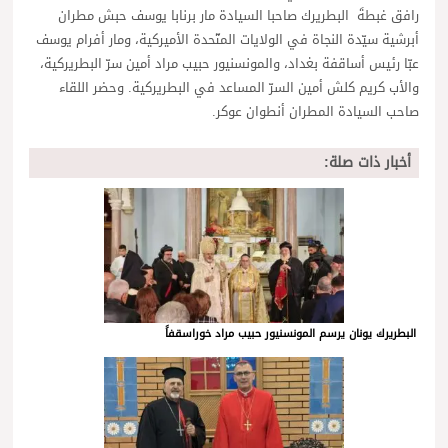
رافق غبطةَ البطريرك صاحبا السيادة مار برنابا يوسف حبش مطران
أبرشية سيّدة النجاة في الولايات المتّحدة الأميركية، ومار أفرام يوسف
عبّا رئيس أساقفة بغداد، والمونسنيور حبيب مراد أمين سرّ البطريركية،
والأب كريم كلش أمين السرّ المساعد في البطريركية. وحضر اللقاء
صاحب السيادة المطران أنطوان عوكر.
أخبار ذات صلة:
البطريرك يونان يرسم المونسنيور حبيب مراد خوراسقفاً