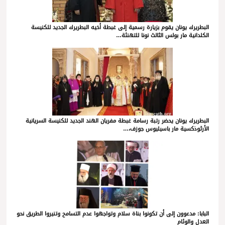
البطريرك يونان يقوم بزيارة رسمية إلى غبطة أخيه البطريرك الجديد للكنيسة
الكلدانية مار بولس الثالث نونا للتهنئة…
البطريرك يونان يحضر رتبة رسامة غبطة مفريان الهند الجديد للكنيسة السريانية
الأرثوذكسية مار باسيليوس جوزف،…
البابا: مدعوون إلى أن تكونوا بناة سلام وتواجهوا عدم التسامح وتنيروا الطريق نحو
العدل والوئام