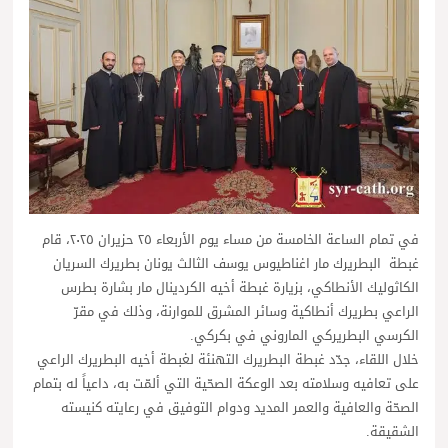
في تمام الساعة الخامسة من مساء يوم الأربعاء ٢٥ حزيران ٢٠٢٥، قام
غبطة البطريرك مار اغناطيوس يوسف الثالث يونان بطريرك السريان
الكاثوليك الأنطاكي، بزيارة غبطة أخيه الكردينال مار بشارة بطرس
الراعي بطريرك أنطاكية وسائر المشرق للموارنة، وذلك في مقرّ
الكرسي البطريركي الماروني في بكركي.
خلال اللقاء، جدّد غبطة البطريرك التهنئة لغبطة أخيه البطريرك الراعي
على تعافيه وسلامته بعد الوعكة الصحّية التي ألمّت به، داعياً له بتمام
الصحّة والعافية والعمر المديد ودوام التوفيق في رعايته كنيسته
الشقيقة.