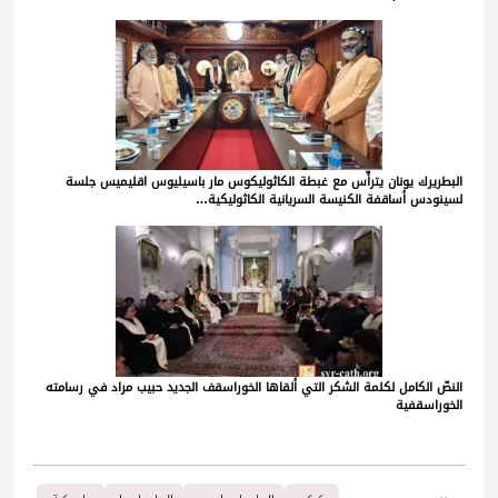
البطريرك يونان يترأّس مع غبطة الكاثوليكوس مار باسيليوس اقليميس جلسة
لسينودس أساقفة الكنيسة السريانية الكاثوليكية…
النصّ الكامل لكلمة الشكر التي ألقاها الخوراسقف الجديد حبيب مراد في رسامته
الخوراسقفية