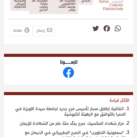
بكركي
البطريرك مار
البطريرك مار
بطريركية
المصدر:
Syriac
اغناطيوس
بشارة
السريان
Catholic
يوسف الثالث
بطرس
الكاثوليك
Patriarchate
يونان
الراعي
Twitter
Facebook
WhatsApp
إرسال
طباعة
تابعــــــــــونا
الأكثر قراءة
اتفاقية إطلاق مسار تأسيس فرع جديد لجامعة سيدة اللويزة في
الحمرا بالتوافق مع الرهبنة الكبوشية
مزار شهداء المكسيك: صرح يخلّد مئة عام من الشهادة للإيمان
*سمفونية التطويب* في الصرح البطريركي في الديمان مع