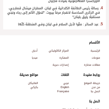
الأوركسترا الفلهارمونية بقيادة فازليان
رسالة رئيس الطائفة الكلدانية في لبنان، المطران ميشال قصارجي،
في الذكرى السادسة لانفجار مرفأ بيروت: *لنحوّل الألم إلى رجاء ونبني
مستقبلًا يليق بلبنان*
عبد الساتر : صلّوا لأجل السلام في لبنان وفي المنطقة كلّها
الأقسام
الرئيسية
المركز الكاثوليكي
أديان
منوعات
المفكرة
ميديا
مقالات مختارة
إصدارات حبرية
روابط مفيدة
اللغات
مواقع صديقة
خريطة الموقع
عربي
الفاتيكان
من نحن
English
بكركي
اتصل بنا
Française
اتصل بنا