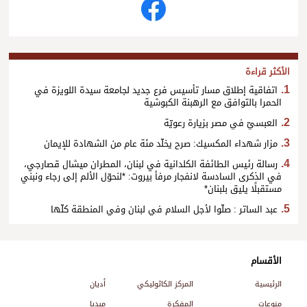
الأكثر قراءة
اتفاقية إطلاق مسار تأسيس فرع جديد لجامعة سيدة اللويزة في
الحمرا بالتوافق مع الرهبنة الكبوشية
العبسيّ في مصر بزيارة رعويّة
مزار شهداء المكسيك: صرح يخلّد مئة عام من الشهادة للإيمان
رسالة رئيس الطائفة الكلدانية في لبنان، المطران ميشال قصارجي،
في الذكرى السادسة لانفجار مرفأ بيروت: *لنحوّل الألم إلى رجاء ونبني
مستقبلًا يليق بلبنان*
عبد الساتر : صلّوا لأجل السلام في لبنان وفي المنطقة كلّها
الأقسام
الرئيسية
المركز الكاثوليكي
أديان
منوعات
المفكرة
ميديا