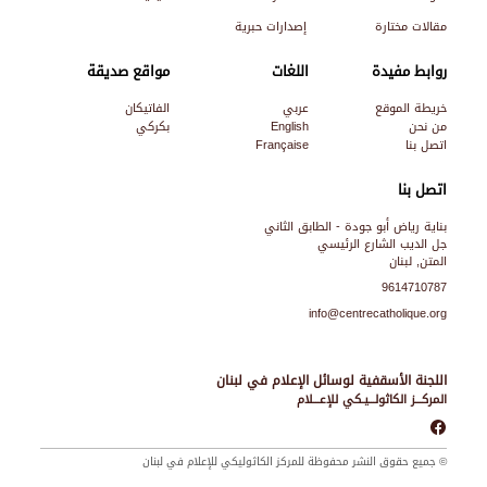
مقالات مختارة
إصدارات حبرية
روابط مفيدة
اللغات
مواقع صديقة
خريطة الموقع
عربي
الفاتيكان
من نحن
English
بكركي
اتصل بنا
Française
اتصل بنا
بناية رياض أبو جودة - الطابق الثاني
جل الديب الشارع الرئيسي
المتن, لبنان
9614710787
info@centrecatholique.org
اللجنة الأسقفية لوسائل الإعلام في لبنان
المركـــز الكاثولـــيـكي للإعـــلام
© جميع حقوق النشر محفوظة للمركز الكاثوليكي للإعلام في لبنان