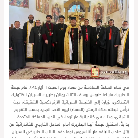
في تمام الساعة السادسة من مساء يوم السبت ١١ أيّار ٢٠٢٤، قام غبطة
البطريرك مار اغناطيوس يوسف الثالث يونان بطريرك السريان الكاثوليك
الأنطاكي، بزيارة إلى الكنيسة السريانية الأرثوذكسية الشقيقة، حيث
ترأّس غبطته صلاة الرمش (المساء) ليوم الأحد الجديد بحسب التقويم
الشرقي، وذلك في كاتدرائية مار توما، في لندن، المملكة المتّحدة.
بدايةً، استُقبِل غبطةُ أبينا البطريرك أمام المدخل الخارجي للكاتدرائية من
قِبَل صاحب النيافة مار أثناسيوس توما دقّما النائب البطريركي للسريان