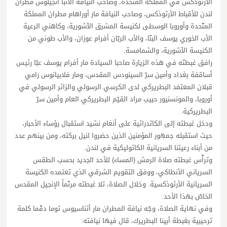
الأرثوذكس في المملكة المتّحدة، وصاحب النيافة الأنبا أنجيلوس مطران
لندن للأقباط الأرثوذكس، وصاحب النيافة مار أوراهام مطران المملكة
المتّحدة وأوروبا الوسطى لكنيسة المشرق الآشورية، وكاهني الرعية
الأب الخوري يوسف البنّا، والأب الربّان أفرام عوزان، والأب طوني من
الكنيسة الآشورية، والشمامسة.
رافق غبطتَه في هذه الزيارة صاحبا السيادة مار أفرام يوسف عبّا رئيس
أساقفة بغداد وأمين سرّ السينودس المقدس، ومار فلابيانوس رامي
قبلان المعتمَد البطريركي لدى الكرسي الرسولي والزائر الرسولي في
أوروبا، والمونسنيور حبيب مراد القيّم البطريركي العام وأمين سرّ
البطريركية.
ودخل غبطته إلى الكاتدرائية على أنغام نشيد استقبال رؤساء الأحبار،
حيث استقبله جمهور المؤمنين الذين حضروا لنيل بركته، ومن بينهم عدد
من أبناء رعيتنا السريانية الكاثوليكية في لندن.
وترأّس غبطته صلاة الرمش (المساء) للأحد الجديد بحسب الطقس
السرياني الأنطاكي، ووفق التقويم الشرقي الذي تعتمده الكنيسة
السريانية الأرثوذكسية. وخلال الصلاة، تلا غبطته مرنّماً الإنجيل المقدس
الخاصّ بهذا الأحد.
وفي نهاية الصلاة، وجّه نيافة المطران مار أثناسيوس توما دقّما كلمة
ترحيبية بغبطة أبينا البطريرك، قال فيها نيافته: