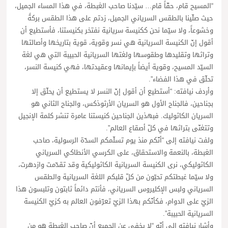
“المسيح قام، حقّاً قام… سيّدنا صاحب الغبطة، في هذا المساء الجميل،
حيث صلّينا بالطقس السرياني الجميل، زدتم على هذا الطقس بركةً
وخشوعاً، ولا سيّما نحن ككنيسة سريانية نفتخر بكنيستنا، فأستطيع أن
أقول إنّ الكنيسة السريانية هي نسر وقوية، قوية بتاريخها وأصالتها
وتراثها وتقليدها وطقوسها ولغتها السريانية الحبيبة التي هي لغة
السيّد المسيح، وقوية أيضاً بإيمانها وعقيدتها، فهي كنيسة النسر،
تحلّق في هذا الفضاء”.
وأردف نيافته: “أستطيع أن أقول إنّ النسر لا يستطيع أن يحلّق إلا
بجناحين، فالجناح الأول هو السريان الأرثوذكس، والجناح الثاني هو
السريان الكاثوليك. فبهذين الجناحين كنيستنا عامرة تنشر كلمة الإنجيل
وتتغنّى بتراثها في كلّ أصقاع العالم”.
ولفت نيافته إلى “أنّكم منذ يوم تسلّمكم السدّة الرسولية، صاحب
الغبطة، بالنعمة والاستحقاق، على الكرسي الأنطاكي السرياني
الكاثوليكي، نرى الكنيسة السريانية الكاثوليكية وقد تقدّمت وازدهرت،
ولا سيّما غبطتكم تحبّون من كلّ قلبكم اللغة السريانية والطقس
السرياني ولبس الإكليروس السرياني، فأنتم دائماً ثابتون وتلبسون هذا
الزيّ على الدوام، فكأنّكم بهذا الزيّ تعرّفون العالم به كزيّ الكنيسة
السريانية الحبيبة”.
وأشار نيافته إلى أنّه “لا يخفى عن الجميع أنّ صاحب الغبطة هو من