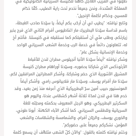
تعيّنوا في القريب العاجل كاهناً للكنيسة السريانية الكاثوليكية في
المملكة المتّحدة، ونحن جميعاً نخدم تحت راية الصليب، كلّنا خدّام
للمسيح، وخدّام لكلمة الإنجيل”.
وتابع نيافته: “يطيب لي أن أرحّب بكم أيضاً، يا سيّدنا صاحب الغبطة،
باسم قداسة سيّدنا البطريرك مار اغناطيوس أفرام الثاني الذي فرح بخبر
زيارتكم، وطلب منّي أن أستقبلكم كما نستقبله في كنيستنا. فأنتم أخ
له، تتعاونون دائماً في خدمة الرب وخدمة الشعب السرياني الواحد
وخدمة الإنسانية بشكل عام”.
وشكر نيافته “أيضاً سيّدنا الأنبا أنجيلوس مطران لندن للأقباط
الأرثوذكس الذي شاركنا بحضوره، وسيّدنا أوراهام مطران كنيسة
المشرق الآشورية الذي حضر وشاركنا، وأشكر المطرانين المرافقين لكم،
سيّدنا مار أفرام يوسف، وسيّدنا مار فلابيانوس رامي. وأشكر أيضاً
المونسنيور حبيب أمين سرّ البطريركية الذي أعرفه منذ زمن بعيد، وقد
خدم هنا في لندن لمدّة ثلاثة أشهر كشمّاس عندنا، واليوم هو
السكرتير البطريركي، وهو الرجل المعروف بحكمته ومحبّته للغة
السريانية وللطقس السرياني. كما أشكر الآباء الكهنة: أبونا طوني،
والخوري يوسف، والربّان أفرام، والشمامسة والشمّاسات والشعب
المؤمن، نشكركم جميعاً على حضوركم”.
وختم نيافته كلمته بالقول: “والآن كلّ الشعب متلهّف أن يسمع كلمة