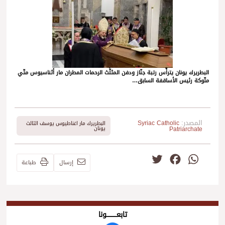
البطريرك يونان يترأّس رتبة جنّاز ودفن المثلَّث الرحمات المطران مار أثناسيوس متّي
متّوكة رئيس الأساقفة السابق…
المصدر:
Syriac Catholic
البطريرك مار اغناطيوس يوسف الثالث
Patriarchate
يونان
Twitter
Facebook
WhatsApp
إرسال
طباعة
تابعــــــــــونا