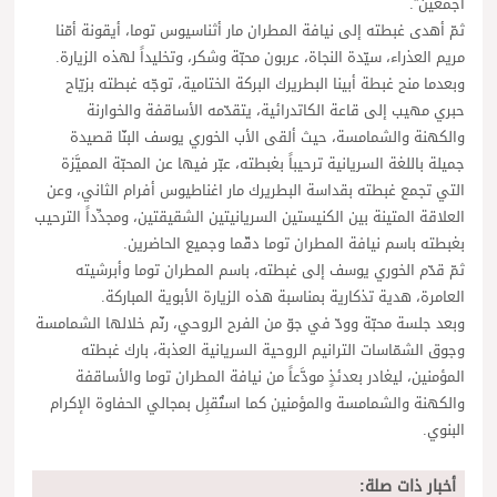
أجمعين”.
ثمّ أهدى غبطته إلى نيافة المطران مار أثناسيوس توما، أيقونة أمّنا
مريم العذراء، سيّدة النجاة، عربون محبّة وشكر، وتخليداً لهذه الزيارة.
وبعدما منح غبطة أبينا البطريرك البركة الختامية، توجّه غبطته بزيّاح
حبري مهيب إلى قاعة الكاتدرائية، يتقدّمه الأساقفة والخوارنة
والكهنة والشمامسة، حيث ألقى الأب الخوري يوسف البنّا قصيدة
جميلة باللغة السريانية ترحيباً بغبطته، عبّر فيها عن المحبّة المميَّزة
التي تجمع غبطته بقداسة البطريرك مار اغناطيوس أفرام الثاني، وعن
العلاقة المتينة بين الكنيستين السريانيتين الشقيقتين، ومجدِّداً الترحيب
بغبطته باسم نيافة المطران توما دقّما وجميع الحاضرين.
ثمّ قدّم الخوري يوسف إلى غبطته، باسم المطران توما وأبرشيته
العامرة، هدية تذكارية بمناسبة هذه الزيارة الأبوية المباركة.
وبعد جلسة محبّة وودّ في جوّ من الفرح الروحي، رنّم خلالها الشمامسة
وجوق الشمّاسات الترانيم الروحية السريانية العذبة، بارك غبطته
المؤمنين، ليغادر بعدئذٍ مودَّعاً من نيافة المطران توما والأساقفة
والكهنة والشمامسة والمؤمنين كما استُقبِل بمجالي الحفاوة الإكرام
البنوي.
أخبار ذات صلة: