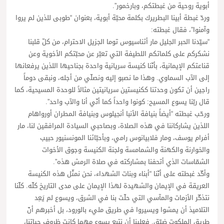
أبوية روحية من غبطتكم، وبارخمور”.
وردّ غبطة أبينا البطريرك بكلمة محبّة أبوية، بعنوان “طوبى للذين لم يروا
وآمنوا”، فقال غبطته:
“سيّدنا الحبر الجليل مار أثناسيوس توما الجزيل الاحترام، من كلّ قلبنا
نشكركم على كلماتكم اللطيفة التي تعبّر عن محبّتكم الأخوية وعن
قناعتكم الإيمانية، بأنّنا كنيسة سريانية واحدة بجناحيها اللذين يرفعانها
إلى الآب السماوي. وهذا ما نصبو إليه ونصلّي من أجله، ونبقى دوماً
راجين أن تكون وحدتنا ككنيستين سريانيتين مثالاً للوحدة المسيحية، كما
قال ربّنا يسوع المسيح: كونوا واحداً كما أنّي أنا والآب واحد”.
ورحّب غبطته “أيضاً بنيافة الأنبا أنجيلوس وبنيافة المطران أورواهام
اللذين يشاركاننا في هذه الصلاة، وبصاحبي السيادة المرافقين لنا، مار
أفرام يوسف، ومار فلابيانوس رامي، وبأحبّائنا المونسنيور حبيب
والخوارنة والكهنة والشمامسة ولجنة الكنيسة وجوق الأخوات
الشمّاسات الذي أتحفنا بمشاركته في صلاة الرمش هذه”.
وأكّد غبطته على أنّنا “أبناء وبنات الشهداء، نحن نمثّل هذه الكنيسة
العريقة في الإيمان والشهيدة لهذا الإيمان على مدى التاريخ كلّه. كلّنا
نتذكّر الأزمات والمآسي التي حلّت بنا في الشرق، ويسوع لم يَعِد
التلاميذ أن يمشوا ويسيروا في طريق مليء بالورود، بل أخبرهم أنّ
طريق الملكوت ضيّق. فعلينا أن نتبع يسوع مهما كانت ظروف حياتنا،