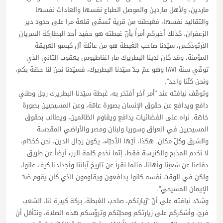
ماردين، ولأهل ماردين والموصل الطباع نفسها والعادات نفسها
والتقاليد نفسها، فغبطته من قرية تُسمَّى قلعة مرا على حدود دير
الزعفران. كذلك أخبركم أمراً بأنّ غبطته هو حفيد أحد البطاركة السريان
الأرثوذكس، سيّدنا صاحب الغبطة هو من عائلة آل كبسو العريقة
المؤمنة، وقد كان لدينا البطريرك مار اغناطيوس يعقوب الثاني الذي
توفّي سنة ١٨٧١ وهو عمّ جدّ سيّدنا البطريرك، فسيّدنا نحن لنا حصّة بكم،
ونحن كلّنا واحد”.
وتوقّف نيافته عند “أمر آخر أفتخر به، غبطة سيّدنا البطريرك رجل وطني
دافع ويدافع عن حقوق الإنسان بصورة عامّة، وعن المسيحيين بصورة
خاصّة. نراه على الفضائيات يدافع ويقاوم الظالمين، ويطالب بحقوق
المسيحيين في العراق وسوريا ولبنان ومصر والأراضي المقدسة
والشرق وكلّ مكان. هكذا، أيّها الأحبّاء، يكون رجال الدين، نحن كخدّام،
لا نخدم المذبح والكنيسة فقط، إنّما نخدم كلمة الرب أيضاً عن طريق
دفاعنا عن شعبنا وأهلنا، مثلما نقرأ عن تاريخ آبائنا وأجدادنا كيف عانوا،
ولكن في الوقت نفسه كانوا يدافعون ويقاومون الذي كان يقوم ضدّ
الإيمان المسيحي”.
وشدّد نيافته على أنّ “زيارتكم، صاحب الغبطة، بركة كبيرة لنا، الشعب
فرح، وأشكركم على زيارتكم ومحبّتكم وترؤّسكم هذه الصلاة، ونتأمّل أن