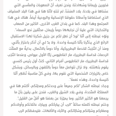
فخورين بإيماننا وشهادتنا، ونحن نعرف أنّ الصعوبات والمآسي التي
عشناها في بلادنا، بلاد المنشأ، لم تنتهِ لأنّنا هنا في هذا البلد المضياف
الذي استضافنا وأعطانا حقوقنا الإنسانية والروحية أيضاً، هناك في هذا
المجتمع وهذا البلد، كما في بلدان الغرب الأخرى، الكثير من الصعاب
والتحدّيات التي علينا أن نجابهها دوماً بإيمان، محلّقين نحو السماء”.
ونوّه غبطته إلى أنّنا “نودّ أن نعبّر لكم عن جزيل شكرنا لهذا الاستقبال
الرائع الذي يذكّرنا بأنّنا كنيسة واحدة. ولا بدّ لي أن أذكر باعتزاز بأنّني،
ومنذ أن انتُخِبتُ للخدمة البطريركية، وأنا دوماً بالاتّصال، بدايةً مع المثلّث
الرحمات قداسة البطريرك مار اغناطيوس زكّا الأول عيواص، وعندما انتُخِب
قداسة البطريرك مار اغناطيوس أفرام الثاني، كنتُ أول رئيس كنسي
يقوم بتهنئته. ولا نزال نتواصل معاً دوماً بالتلفون وبالرسائل، وبشكل
خاص بالزيارات الشخصية التي نقوم بها، وفي كلّ مناسبة نُظهِر أنّنا
كنيسة واحدة، وهذه نعمة”.
وجدّد غبطته الشكر “لكم جميعاً على وحدتكم ومحبّتكم، أكنتم هنا في
المملكة المتّحدة، وفي بلاد الشرق والغرب، فنحن على يقين بأنّ ما
يجمعنا هو الكثير الكثير، وما يميّزنا عن بعضنا هو أقلّ من القليل”.
وختم غبطته كلمته سائلاً “الرب أن يبارككم، ويبارك عائلاتكم وأولادكم
وصغاركم وشبّانكم وشابّاتكم، والآباء والأمّهات، فليحفظكم الرب