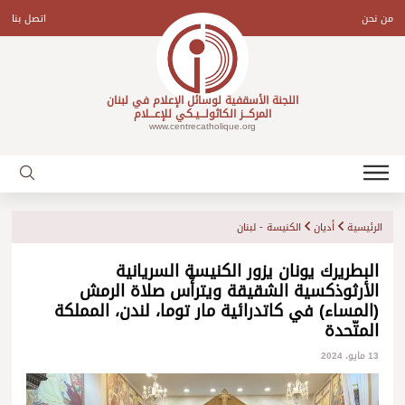
Ski
t
من نحن
اتصل بنا
conten
اللجنة الأسقفية لوسائل الإعلام في لبنان
المركـــز الكاثولـــيـكي للإعـــلام
www.centrecatholique.org
الرئيسية
أديان
الكنيسة - لبنان
البطريرك يونان يزور الكنيسة السريانية
الأرثوذكسية الشقيقة ويترأّس صلاة الرمش
(المساء) في كاتدرائية مار توما، لندن، المملكة
المتّحدة
13 مايو، 2024