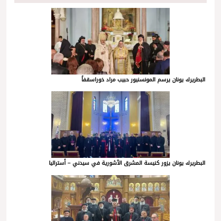
البطريرك يونان يرسم المونسنيور حبيب مراد خوراسقفاً
البطريرك يونان يزور كنيسة المشرق الآشورية في سيدني – أستراليا