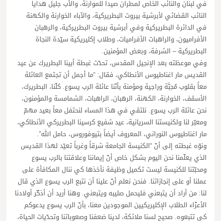
في لبنان والنائب الخاص لمطران صيدا للموارنة، والأب جليل هدايا
النائب القضائي لأبرشية بيروت البطريركية، والآباء الخوارنة والكهنة
في الدائرة البطريركية وفي أبرشية بيروت البطريركية، والرهبان
الأفراميون، والراهبات الأفراميات، وطلاب إكليريكية سيّدة النجاة
البطريركية – الشرفة، وبعض المؤمنين.
وفي موعظته بعد الإنجيل المقدس، تحدّث غبطة أبينا البطريرك عن عيد
القديس مار اغناطيوس الأنطاكي، فقال: “ما أجمل أن تجتمع العائلة
معاً بقلوب مُحِبَّة وراجية ومؤمنة بأنّنا عائلة الرب يسوع. كلّنا، البطريرك،
الأسقف، الخوارنة، الكهنة، الرهبان، الراهبات، الشمامسة والمؤمنون،
نحن عائلة الرب يسوع. نلتقي في هذا المساء لنحتفل معاً بعيد مهمّ
ومعبّر لنا ولكنيستنا السريانية، عيد شفيع كرسينا البطريركي الأنطاكي،
مار اغناطيوس النوراني، المعروف أيضاً بتيوفوروس، حامل الله”.
ونوّه غبطته إلى أنّ “الكنيسة الجامعة شرقاً وغرباً تعيّد لهذا القديس
الذي يعلّمنا نحن اليوم بشكل خاص أنّ إيماننا وعلاقتنا بالرب يسوع
ومحبّتنا للكنيسة ليست تكميل وظيفة نأخذها كي ننال المكافأة على
عملنا أو على إنجازاتنا. فنحن نعلم أنّ علينا أن نتبع الرب يسوع الذي قال
لنا: من أراد أن يتبعني فليحمل صليبه ويتبعني. وهنا أريد أن أذكّر أولادنا
الأعزّاء الطلاب الإكليريكيين الموجودين معنا، بأنّ الرب يسوع يدعوكم
كي تتبعوه. صحيح لسنا ملائكة، لدينا ضعفنا وصعوباتنا وتحدّيات الحياة،