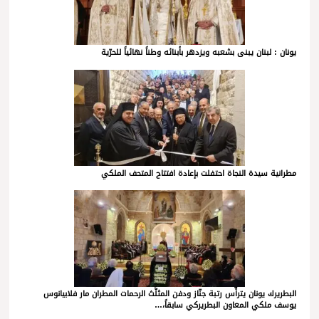
يونان : لبنان يبنى بشعبه ويزدهر بأبنائه وطناً نهائياً للحرّية
مطرانية سيدة النجاة احتفلت بإعادة افتتاح المتحف الملكي
البطريرك يونان يترأّس رتبة جنّاز ودفن المثلَّث الرحمات المطران مار فلابيانوس
يوسف ملكي المعاون البطريركي سابقاً،…