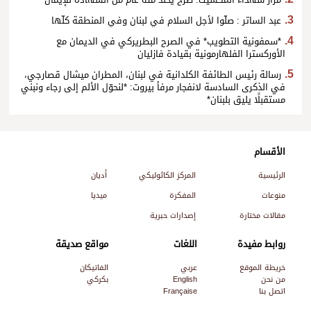
مزار شهداء المكسيك: صرح يخلّد مئة عام من الشهادة للإيمان
عبد الساتر : صلّوا لأجل السلام في لبنان وفي المنطقة كلّها
*سمفونية التطويب* في الصرح البطريركي في الديمان مع
الأوركسترا الفلهارمونية بقيادة فازليان
رسالة رئيس الطائفة الكلدانية في لبنان، المطران ميشال قصارجي،
في الذكرى السادسة لانفجار مرفأ بيروت: *لنحوّل الألم إلى رجاء ونبني
مستقبلًا يليق بلبنان*
الأقسام
الرئيسية
المركز الكاثوليكي
أديان
منوعات
المفكرة
ميديا
مقالات مختارة
إصدارات حبرية
روابط مفيدة
اللغات
مواقع صديقة
خريطة الموقع
عربي
الفاتيكان
من نحن
English
بكركي
اتصل بنا
Française