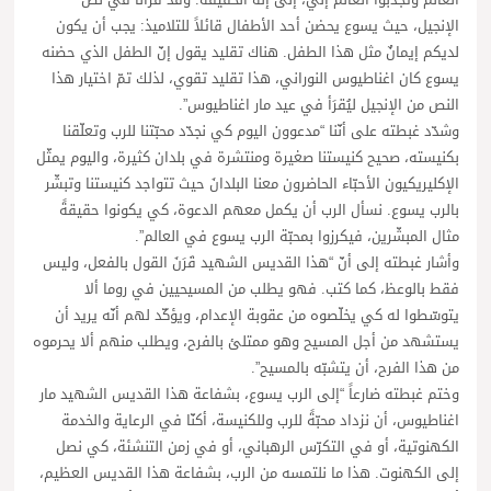
الإنجيل، حيث يسوع يحضن أحد الأطفال قائلاً للتلاميذ: يجب أن يكون
لديكم إيمانٌ مثل هذا الطفل. هناك تقليد يقول إنّ الطفل الذي حضنه
يسوع كان اغناطيوس النوراني، هذا تقليد تقوي، لذلك تمّ اختيار هذا
النص من الإنجيل ليُقرَأ في عيد مار اغناطيوس”.
وشدّد غبطته على أنّنا “مدعوون اليوم كي نجدّد محبّتنا للرب وتعلّقنا
بكنيسته، صحيح كنيستنا صغيرة ومنتشرة في بلدان كثيرة، واليوم يمثّل
الإكليريكيون الأحبّاء الحاضرون معنا البلدانَ حيث تتواجد كنيستنا وتبشّر
بالرب يسوع. نسأل الرب أن يكمل معهم الدعوة، كي يكونوا حقيقةً
مثال المبشّرين، فيكرزوا بمحبّة الرب يسوع في العالم”.
وأشار غبطته إلى أنّ “هذا القديس الشهيد قَرَنَ القول بالفعل، وليس
فقط بالوعظ، كما كتب. فهو يطلب من المسيحيين في روما ألا
يتوسّطوا له كي يخلّصوه من عقوبة الإعدام، ويؤكّد لهم أنّه يريد أن
يستشهد من أجل المسيح وهو ممتلئ بالفرح، ويطلب منهم ألا يحرموه
من هذا الفرح، أن يتشبّه بالمسيح”.
وختم غبطته ضارعاً “إلى الرب يسوع، بشفاعة هذا القديس الشهيد مار
اغناطيوس، أن نزداد محبّةً للرب وللكنيسة، أكنّا في الرعاية والخدمة
الكهنوتية، أو في التكرّس الرهباني، أو في زمن التنشئة، كي نصل
إلى الكهنوت. هذا ما نلتمسه من الرب، بشفاعة هذا القديس العظيم،