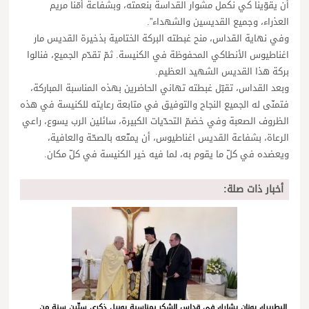
أن يقوّينا كي نكمل مشوار القداسة بنعمته، وبشفاعة أمّنا مريم
العذراء، وجميع القديسين والشهداء”.
وفي نهاية القداس، منح غبطته البركة الختامية بذخيرة القديس مار
اغناطيوس الأنطاكي المحفوظة في الكنيسة. ثمّ تقدّم الجميع، فنالوا
بركة هذا القديس الشهيد العظيم.
وبعد القداس، تقبّل غبطته تهاني الحاضرين بهذه المناسبة المباركة،
فتمنّى له الجميع النجاح والتوفيق في متابعة رعايته للكنيسة في هذه
الظروف الصعبة وفي خضمّ التحدّيات الكبيرة، سائلين الرب يسوع، راعي
الرعاة، بشفاعة القديس اغناطيوس، أن يمتّعه بالصحّة والعافية،
ويعضده في كلّ ما يقوم به، لما فيه خير الكنيسة في كلّ مكان.
أخبار ذات صلة:
البطريرك يونان يشارك في قداس الشكر بمناسبة يوبيل ذكرى ستّين سنة من