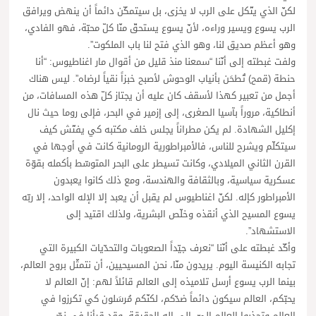
لكنّ الذي يتّكل على الرب لا يخزى، بل سيتمكّن دائماً أن ينهض ويرافق
الرب يسوع ويسير وراءه، لأنّ يسوع يستحقّ منّا كلّ محبّة، فهو الفادي،
وهو أعظم صديق لنا، وهو الذي فتح لنا باب الملكوت”.
ولفت غبطته إلى أنّنا “سمعنا منذ قليل من أقوال مار اغناطيوس: “أنا
حنطة (قمح) تُطحَن بأنياب الوحوش لأصبح خبزاً نقياً لرضاه”. ليس هناك
أجمل من تعبير كهذا لأسقف كان عليه أن يجتاز كلّ هذه المسافات، من
أنطاكية، مروراً بآسيا الصغرى، إلى إزمير في البحر، فإلى روما حيث نال
إكليل الشهادة. لم يكن مطراناً يجلس خلف مكتبه كي يفتّش كيف
سيتكلّم ويشرح للناس، فالأمبراطورية الرومانية كانت في أوجها في
القرن الثاني الميلادي، وكانت تسيطر على البحر المتوسّط بأكمله بقوّة
عسكرية سياسية، وبالثقافة والهندسة، ومع ذلك كانوا يعبدون
الأمبراطور كإله. لكنّ اغناطيوس لم يقبل أن يعبد إلا الإله الواحد، إلا ربّه
يسوع المسيح الذي أنقذه وخلّص البشرية، ولذلك اقتيد إلى
الاستشهاد”.
وأكّد غبطته على أنّنا “نعرف جيّداً الصعوبات والتحدّيات الكبيرة التي
تجابه الكنيسة اليوم. يريدون منّا، نحن المسيحيين، أن نتمثّل بروح العالم،
بينما الرب يسوع أرسل تلاميذه إلى العالم قائلاً لهم: إنّ العالم لا
يحبّكم، العالم سيكون دائماً ضدّكم، لكنّكم مُرسَلون كي تكرزوا في
العالم وتجذبوا العالم إليّ، إلى إله الحقيقة. وقد قرأنا في نصّ