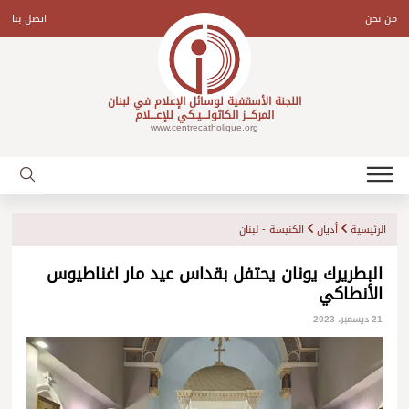
Ski
t
من نحن
اتصل بنا
conten
اللجنة الأسقفية لوسائل الإعلام في لبنان
المركـــز الكاثولـــيـكي للإعـــلام
www.centrecatholique.org
الرئيسية
أديان
الكنيسة - لبنان
البطريرك يونان يحتفل بقداس عيد مار اغناطيوس
الأنطاكي
21 ديسمبر، 2023