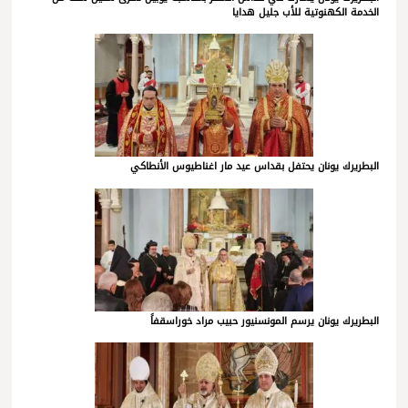
الخدمة الكهنوتية للأب جليل هدايا
البطريرك يونان يحتفل بقداس عيد مار اغناطيوس الأنطاكي
البطريرك يونان يرسم المونسنيور حبيب مراد خوراسقفاً