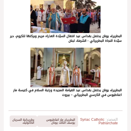
البطريرك يونان يحتفل بقداس عيد انتقال السيّدة العذراء مريم وبركتها للكروم، دير
سيّدة النجاة البطريركي - الشرفة، لبنان
البطريرك يونان يحتفل بقداس عيد القيامة المجيدة ورتبة السلام في كنيسة مار
اغناطيوس في الكرسي البطريركي – بيروت
المصدر:
Syriac Catholic
البطريرك مار اغناطيوس
بطريركية السريان
Patriarchate
يوسف الثالث يونان
الكاثوليك