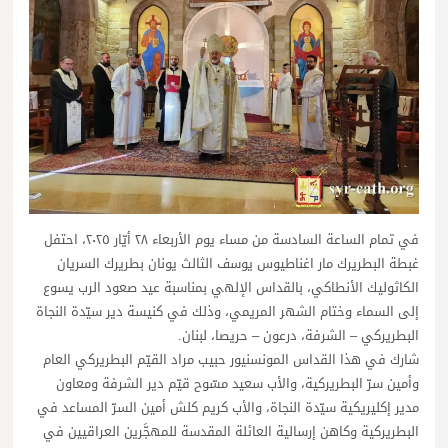
في تمام الساعة السادسة من مساء يوم الأربعاء ٢٨ أيّار ٢٠٢٥، احتفل
غبطة البطريرك مار اغناطيوس يوسف الثالث يونان بطريرك السريان
الكاثوليك الأنطاكي، بالقداس الإلهي بمناسبة عيد صعود الرب يسوع
إلى السماء وختام الشهر المريمي، وذلك في كنيسة دير سيّدة النجاة
البطريركي – الشرفة، درعون – حريصا، لبنان.
شارك في هذا القداس المونسنيور حبيب مراد القيّم البطريركي العام
وأمين سرّ البطريركية، والأب سعيد مسّوح قيّم دير الشرفة ومعاون
مدير إكليريكية سيّدة النجاة، والأب كريم كلش أمين السرّ المساعد في
البطريركية وكاهن إرسالية العائلة المقدسة للمهجَّرين العراقيين في