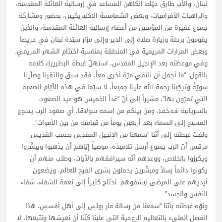
لبنان، والأب طارق خيّاط الكاهن المساعد في إرسالية العائلة المقدسة،
والراهبات الأفراميات، وبعض الشمامسة الإكليريكيين، بحضور ومشاركة
جموع غفيرة من المؤمنين من أعضاء إرسالية العائلة المقدسة، والذين
يقومون برحلة وزيارة صلاة إلى الدير وإلى مزار سيّدة لبنان في حريصا
وبعض المزارات المريمية في المنطقة بمناسبة اختتام الشهر المريمي.
وفي موعظته بعد الإنجيل المقدس، استهلّ غبطة البطريرك كلامه
بالقول: “ما أجمل أن نلتقي مرّة أخرى معاً، فقد سبق والتقينا وصلّينا
سويّةً وترجّينا رحمة الله علينا جميعاً، لا سيّما في هذه الأيّام الصعبة
التي تمرّون بها”، مشيراً إلى أنّ “غداً الخميس هو عيد الصعود،
بالسريانية ܣܽܘܠܳܩܳܐ، ومن بينكم من اسمه سولاقا، أي صعود الرب يسوع
المسيح إلى السماء بعد أربعين يوماً من قيامته من بين الأموات”.
ولفت غبطته إلى أنّنا “سمعنا من الإنجيل المقدس بحسب القديس
مرقس أنّ الرب يسوع أرسل تلاميذه، موصياً إيّاهم أن يذهبوا ويبشّروا
ويكرزوا بالخلاص، ووعدهم أنّه سيرافقهم بالآيات، وطلب منهم أن
يكونوا دائماً رسلاً ومبشّرين يحملون بشرى الفرح للعالم، ويضعون
أيديهم على المرضى ليشفوهم. نحتاج كثيراً إلى نعمة الشفاء، شفاء
النفس والجسد”.
ونوّه غبطته بأنّنا “سمعنا من رسالة مار بولس إلى أهل أفسس، هذا
الفصل المليء بالتعاليم الروحية التي علينا كلّنا أن نعيشها ونتبعها، لا