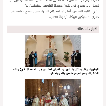
نعمة الرب يسوع، كي نكون جميعنا التلاميذ الحقيقيين له”.
وفي نهاية القداس، أقام غبطته زيّاح العذراء مريم، وفي ختامه منح
جميعَ المشاركين البركة بأيقونة العذراء.
أخبار ذات صلة:
البطريرك يونان يحتفل بقداس عيد القربان المقدس (عيد الجسد الإلهي) وختام
الشهر المريمي لمجموعة من أبناء رعية مار…