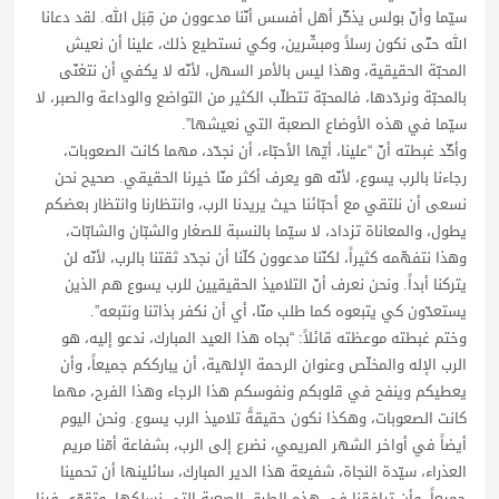
سيّما وأنّ بولس يذكّر أهل أفسس أنّنا مدعوون من قِبَل الله. لقد دعانا
الله حتّى نكون رسلاً ومبشّرين، وكي نستطيع ذلك، علينا أن نعيش
المحبّة الحقيقية، وهذا ليس بالأمر السهل، لأنّه لا يكفي أن نتغنّى
بالمحبّة ونردّدها، فالمحبّة تتطلّب الكثير من التواضع والوداعة والصبر، لا
سيّما في هذه الأوضاع الصعبة التي نعيشها”.
وأكّد غبطته أنّ “علينا، أيّها الأحبّاء، أن نجدّد، مهما كانت الصعوبات،
رجاءنا بالرب يسوع، لأنّه هو يعرف أكثر منّا خيرنا الحقيقي. صحيح نحن
نسعى أن نلتقي مع أحبّائنا حيث يريدنا الرب، وانتظارنا وانتظار بعضكم
يطول، والمعاناة تزداد، لا سيّما بالنسبة للصغار والشبّان والشابّات،
وهذا نتفهّمه كثيراً، لكنّنا مدعوون كلّنا أن نجدّد ثقتنا بالرب، لأنّه لن
يتركنا أبداً. ونحن نعرف أنّ التلاميذ الحقيقيين للرب يسوع هم الذين
يستعدّون كي يتبعوه كما طلب منّا، أي أن نكفر بذاتنا ونتبعه”.
وختم غبطته موعظته قائلاً: “بجاه هذا العيد المبارك، ندعو إليه، هو
الرب الإله والمخلّص وعنوان الرحمة الإلهية، أن يبارككم جميعاً، وأن
يعطيكم وينفح في قلوبكم ونفوسكم هذا الرجاء وهذا الفرح، مهما
كانت الصعوبات، وهكذا نكون حقيقةً تلاميذ الرب يسوع. ونحن اليوم
أيضاً في أواخر الشهر المريمي، نضرع إلى الرب، بشفاعة أمّنا مريم
العذراء، سيّدة النجاة، شفيعة هذا الدير المبارك، سائلينها أن تحمينا
جميعاً، وأن ترافقنا في هذه الطرق الصعبة التي نسلكها، وتقوّي فينا