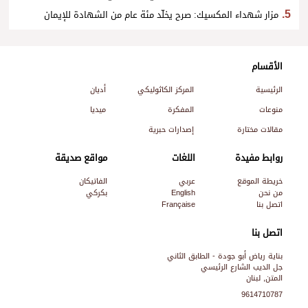
مزار شهداء المكسيك: صرح يخلّد مئة عام من الشهادة للإيمان
الأقسام
الرئيسية
المركز الكاثوليكي
أديان
منوعات
المفكرة
ميديا
مقالات مختارة
إصدارات حبرية
روابط مفيدة
اللغات
مواقع صديقة
خريطة الموقع
عربي
الفاتيكان
من نحن
English
بكركي
اتصل بنا
Française
اتصل بنا
بناية رياض أبو جودة - الطابق الثاني
جل الديب الشارع الرئيسي
المتن, لبنان
9614710787