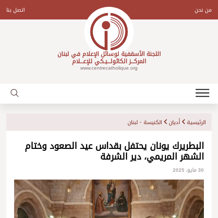
Ski
t
من نحن
اتصل بنا
conten
اللجنة الأسقفية لوسائل الإعلام في لبنان
المركـــز الكاثولـــيـكي للإعـــلام
www.centrecatholique.org
الرئيسية
أديان
الكنيسة - لبنان
البطريرك يونان يحتفل بقداس عيد الصعود وختام
الشهر المريمي، دير الشرفة
30 مايو، 2025