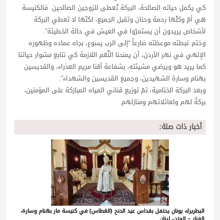
كي يكمل حياته الصالحة، البركة تُعطى للزوجين الصالحين. فالكنيسة
هي أمّ وكلّها رحمة وحنان وتقبل الجميع، لكنّها لا تعطي البركة
لأشخاص يريدون أن يستمرّوا في العيش في حالة الخطيئة”.
وختم غبطته موعظته ضارعاً “إلى الرب يسوع، بجاه عماده وظهوره
الإلهي في نهر الأردن، أن يمنحنا النِّعَم اللازمة كي نتابع مشوار حياتنا
كما يريد هو ويرضي مشيئته، بشفاعة أمّنا مريم العذراء، والقديسين
بهنام وسارة الشهيدين، وجميع القديسين والشهداء”.
وبعد البركة الختامية، تمّ توزيع قناني المياه المبارَكة على المؤمنين،
بركةً لهم ولعائلاتهم ومنازلهم.
أخبار ذات صلة:
البطريرك يونان يحتفل بقداس عيد الدنح (الغطاس) في كنيسة مار بهنام وسارة،
الفنار – المتن، لبنان