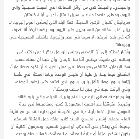
والحبشي، والحبشة هي من أوائل الممالك التي أصبحت مسيحية وإلى
اليوم، ومعنى عاصمتها، على سبيل المثال، أديس أبابا، كلمتان
سريانيتان تعنيان الزهرة الحديثة، هذا البلد الذي يُسمَّى اليوم إثيوبيا، لا
يزال أغلب سكّانه من المسيحيين حتّى اليوم. وما يهمنا أيضاً أنّنا نعرف
أنّه في بلاد أفريقيا، لا سيّما في مصر وإثيوبيا، حافظت المسيحية على
وجودها”.
وأشار غبطته إلى أنّ “القديس بولس الرسول يذكّرنا حين يكتب في
رسالته إلى تلميذه تيطس أنّنا نلنا الإيمان، وأنّ علينا أن نسلك حسب
هذا الإيمان، فنتنافس مع بعضنا في عمل الخير، لا أن نكره بعضنا ونبثّ
الشقاق فيما بيننا، بل علينا أن نعيش الوحدة برباط المحبّة التي علّمنا
إيّاها يسوع. وهنا نتأمّل بالرب يسوع الذي اعتمد حتّى يُظهِر ألوهته،
وفي الوقت عينه كي يبيّن لنا محبّته ورحمته”.
وشرح غبطته معاني رتبة عيد الدنح وتبريك المياه، وهي رتبة هامّة
وفريدة، متوقّفاً عند أهمّية المعمودية كسرّ، ومفاعيلها في حياة
المؤمن، فقال: “كما رأينا، درنا في الكنيسة في بداية القداس مع قنّينة
الماء، يحملها إشبين المسيح، السيّد كابي ملكو حمل القنّينة باسمكم
جميعاً، كي يَظهَر على أنّه عرّاب أو إشبين للمسيح. وتعرفون أهمّية أن
يكون الشخص عرّاباً أو عرّابةً للمعمَّد أو للمعمَّدة، فهناك صلة روحية