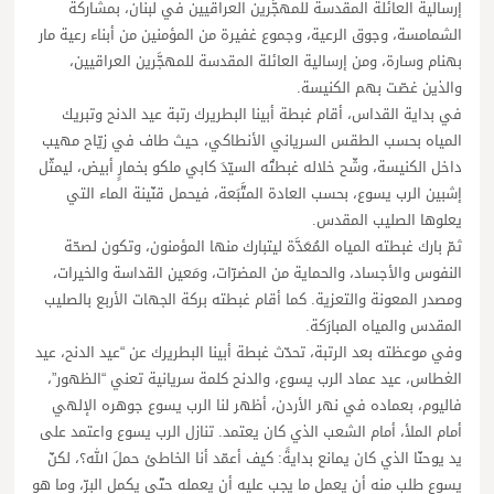
إرسالية العائلة المقدسة للمهجَّرين العراقيين في لبنان، بمشاركة
الشمامسة، وجوق الرعية، وجموع غفيرة من المؤمنين من أبناء رعية مار
بهنام وسارة، ومن إرسالية العائلة المقدسة للمهجَّرين العراقيين،
والذين غصّت بهم الكنيسة.
في بداية القداس، أقام غبطة أبينا البطريرك رتبة عيد الدنح وتبريك
المياه بحسب الطقس السرياني الأنطاكي، حيث طاف في زيّاح مهيب
داخل الكنيسة، وشّح خلاله غبطتُه السيّدَ كابي ملكو بخمارٍ أبيض، ليمثّل
إشبين الرب يسوع، بحسب العادة المتَّبَعة، فيحمل قنّينة الماء التي
يعلوها الصليب المقدس.
ثمّ بارك غبطته المياه المُعَدَّة ليتبارك منها المؤمنون، وتكون لصحّة
النفوس والأجساد، والحماية من المضرّات، ومَعين القداسة والخيرات،
ومصدر المعونة والتعزية. كما أقام غبطته بركة الجهات الأربع بالصليب
المقدس والمياه المبارَكة.
وفي موعظته بعد الرتبة، تحدّث غبطة أبينا البطريرك عن “عيد الدنح، عيد
الغطاس، عيد عماد الرب يسوع، والدنح كلمة سريانية تعني “الظهور”،
فاليوم، بعماده في نهر الأردن، أظهر لنا الرب يسوع جوهره الإلهي
أمام الملأ، أمام الشعب الذي كان يعتمد. تنازل الرب يسوع واعتمد على
يد يوحنّا الذي كان يمانع بدايةً: كيف أعمّد أنا الخاطئ حملَ الله؟، لكنّ
يسوع طلب منه أن يعمل ما يجب عليه أن يعمله حتّى يكمل البرّ، وما هو