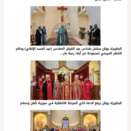
البطريرك يونان يحتفل بقداس عيد القربان المقدس (عيد الجسد الإلهي) وختام
الشهر المريمي لمجموعة من أبناء رعية مار…
البطريرك يونان يرفع الدعاء لكي المرحلة الانتقالية في سورية بأمان وسلام