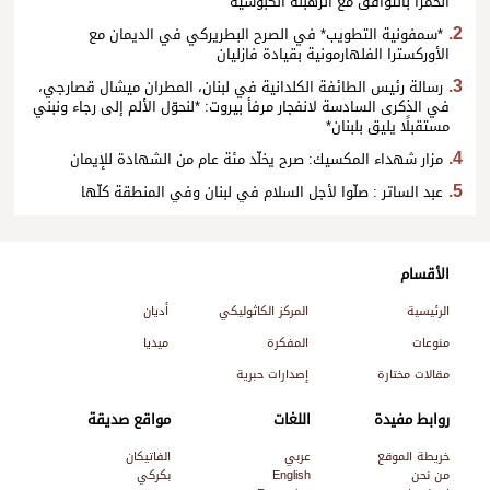
الحمرا بالتوافق مع الرهبنة الكبوشية
*سمفونية التطويب* في الصرح البطريركي في الديمان مع
الأوركسترا الفلهارمونية بقيادة فازليان
رسالة رئيس الطائفة الكلدانية في لبنان، المطران ميشال قصارجي،
في الذكرى السادسة لانفجار مرفأ بيروت: *لنحوّل الألم إلى رجاء ونبني
مستقبلًا يليق بلبنان*
مزار شهداء المكسيك: صرح يخلّد مئة عام من الشهادة للإيمان
عبد الساتر : صلّوا لأجل السلام في لبنان وفي المنطقة كلّها
الأقسام
الرئيسية
المركز الكاثوليكي
أديان
منوعات
المفكرة
ميديا
مقالات مختارة
إصدارات حبرية
روابط مفيدة
اللغات
مواقع صديقة
خريطة الموقع
عربي
الفاتيكان
من نحن
English
بكركي