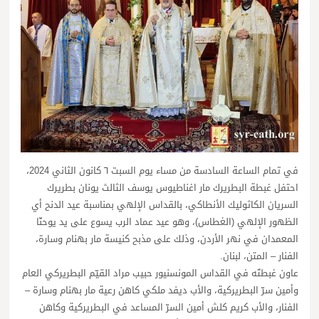
في تمام الساعة السادسة من مساء يوم السبت ٦ كانون الثاني 2024،
احتفل غبطة البطريرك مار اغناطيوس يوسف الثالث يونان بطريرك
السريان الكاثوليك الأنطاكي، بالقداس الإلهي بمناسبة عيد الدنح أي
الظهور الإلهي (الغطاس)، وهو عيد عماد الرب يسوع على يد يوحنّا
المعمدان في نهر الأردن، وذلك على مذبح كنيسة مار بهنام وسارة،
الفنار – المتن، لبنان.
عاون غبطتَه في القداس المونسنيور حبيب مراد القيّم البطريركي العام
وأمين سرّ البطريركية، والأب ديفد ملكي كاهن رعية مار بهنام وسارة –
الفنار، والأب كريم كلش أمين السرّ المساعد في البطريركية وكاهن