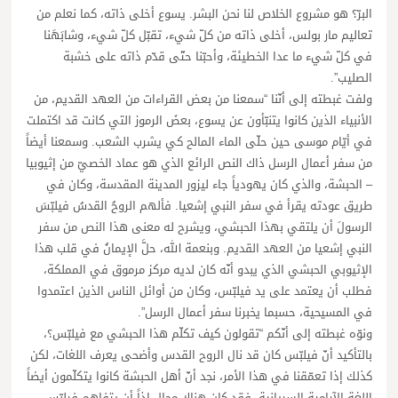
البرّ؟ هو مشروع الخلاص لنا نحن البشر. يسوع أخلى ذاته، كما نعلم من
تعاليم مار بولس، أخلى ذاته من كلّ شيء، تقبّل كلّ شيء، وشابَهَنا
في كلّ شيء ما عدا الخطيئة، وأحبّنا حتّى قدّم ذاته على خشبة
الصليب”.
ولفت غبطته إلى أنّنا “سمعنا من بعض القراءات من العهد القديم، من
الأنبياء الذين كانوا يتنبّأون عن يسوع، بعضَ الرموز التي كانت قد اكتملت
في أيّام موسى حين حلّى الماء المالح كي يشرب الشعب. وسمعنا أيضاً
من سفر أعمال الرسل ذاك النص الرائع الذي هو عماد الخصيّ من إثيوبيا
– الحبشة، والذي كان يهودياً جاء ليزور المدينة المقدسة، وكان في
طريق عودته يقرأ في سفر النبي إشعيا. فألهم الروحُ القدسُ فيلبّسَ
الرسولَ أن يلتقي بهذا الحبشي، ويشرح له معنى هذا النص من سفر
النبي إشعيا من العهد القديم. وبنعمة الله، حلَّ الإيمانُ في قلب هذا
الإثيوبي الحبشي الذي يبدو أنّه كان لديه مركز مرموق في المملكة،
فطلب أن يعتمد على يد فيلبّس، وكان من أوائل الناس الذين اعتمدوا
في المسيحية، حسبما يخبرنا سفر أعمال الرسل”.
ونوّه غبطته إلى أنّكم “تقولون كيف تكلّم هذا الحبشي مع فيلبّس؟،
بالتأكيد أنّ فيلبّس كان قد نال الروح القدس وأضحى يعرف اللغات، لكن
كذلك إذا تعمّقنا في هذا الأمر، نجد أنّ أهل الحبشة كانوا يتكلّمون أيضاً
اللغة الآرامية السريانية. فقد كان هناك مجال إذاً أن يتفاهم فيلبّس