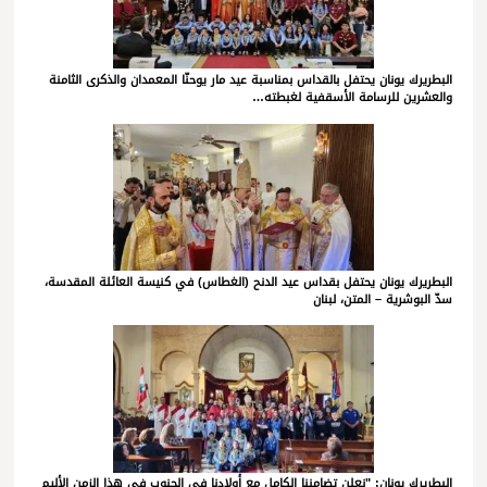
البطريرك يونان يحتفل بالقداس بمناسبة عيد مار يوحنّا المعمدان والذكرى الثامنة
والعشرين للرسامة الأسقفية لغبطته…
البطريرك يونان يحتفل بقداس عيد الدنح (الغطاس) في كنيسة العائلة المقدسة،
سدّ البوشرية – المتن، لبنان
البطريرك يونان: "نعلن تضامننا الكامل مع أولادنا في الجنوب في هذا الزمن الأليم