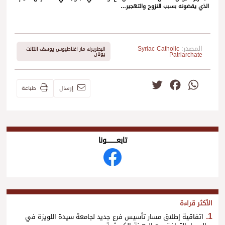
الذي يقضونه بسبب النزوح والتهجير…
المصدر:
Syriac Catholic
البطريرك مار اغناطيوس يوسف الثالث
Patriarchate
يونان
Twitter
Facebook
WhatsApp
إرسال
طباعة
تابعــــــــــونا
الأكثر قراءة
اتفاقية إطلاق مسار تأسيس فرع جديد لجامعة سيدة اللويزة في