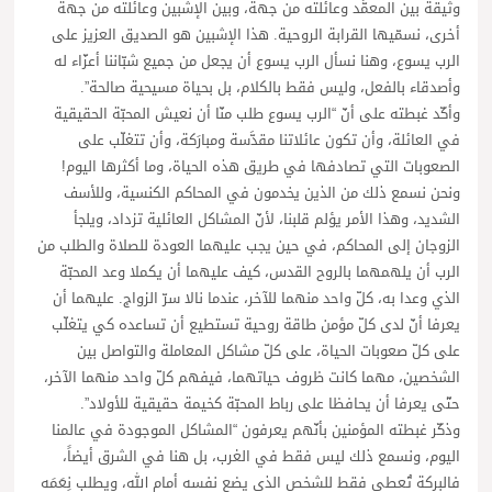
وثيقة بين المعمَّد وعائلته من جهة، وبين الإشبين وعائلته من جهة
أخرى، نسمّيها القرابة الروحية. هذا الإشبين هو الصديق العزيز على
الرب يسوع، وهنا نسأل الرب يسوع أن يجعل من جميع شبّاننا أعزّاء له
وأصدقاء بالفعل، وليس فقط بالكلام، بل بحياة مسيحية صالحة”.
وأكّد غبطته على أنّ “الرب يسوع طلب منّا أن نعيش المحبّة الحقيقية
في العائلة، وأن تكون عائلاتنا مقدَّسة ومبارَكة، وأن تتغلّب على
الصعوبات التي تصادفها في طريق هذه الحياة، وما أكثرها اليوم!
ونحن نسمع ذلك من الذين يخدمون في المحاكم الكنسية، وللأسف
الشديد، وهذا الأمر يؤلم قلبنا، لأنّ المشاكل العائلية تزداد، ويلجأ
الزوجان إلى المحاكم، في حين يجب عليهما العودة للصلاة والطلب من
الرب أن يلهمهما بالروح القدس، كيف عليهما أن يكملا وعد المحبّة
الذي وعدا به، كلّ واحد منهما للآخر، عندما نالا سرّ الزواج. عليهما أن
يعرفا أنّ لدى كلّ مؤمن طاقة روحية تستطيع أن تساعده كي يتغلّب
على كلّ صعوبات الحياة، على كلّ مشاكل المعاملة والتواصل بين
الشخصين، مهما كانت ظروف حياتهما، فيفهم كلّ واحد منهما الآخر،
حتّى يعرفا أن يحافظا على رباط المحبّة كخيمة حقيقية للأولاد”.
وذكّر غبطته المؤمنين بأنّهم يعرفون “المشاكل الموجودة في عالمنا
اليوم، ونسمع ذلك ليس فقط في الغرب، بل هنا في الشرق أيضاً،
فالبركة تُعطى فقط للشخص الذي يضع نفسه أمام الله، ويطلب نِعَمَه