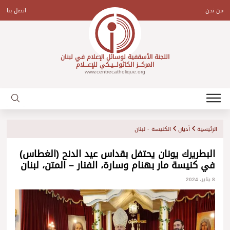
Ski
t
من نحن
اتصل بنا
conten
اللجنة الأسقفية لوسائل الإعلام في لبنان
المركـــز الكاثولـــيـكي للإعـــلام
www.centrecatholique.org
الرئيسية
أديان
الكنيسة - لبنان
البطريرك يونان يحتفل بقداس عيد الدنح (الغطاس)
في كنيسة مار بهنام وسارة، الفنار – المتن، لبنان
8 يناير، 2024