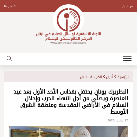
Ski
t
من نحن
اتصل بنا
conten
اللجنة الأسقفية لوسائل الإعلام في لبنان
المركـــز الكاثولـــيـكي للإعـــلام
www.centrecatholique.org
الرئيسية
أديان
الكنيسة - لبنان
البطريرك يونان يحتفل بقداس الأحد الأول بعد عيد
العنصرة ويصلّي من أجل انتهاء الحرب وإحلال
السلام في الأراضي المقدسة ومنطقة الشرق
الأوسط
17 يونيو، 2025