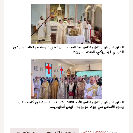
البطريرك يونان يحتفل بقداس عيد الميلاد المجيد في كنيسة مار اغناطيوس في
الكرسي البطريركي، المتحف – بيروت
البطريرك يونان يحتفل بقداس الأحد الثالث عشر بعد العنصرة في كنيسة قلب
يسوع الأقدس في نورث هوليوود – لوس أنجلوس،…
المصدر:
Syriac Catholic
البطريرك مار اغناطيوس
بطريركية السريان