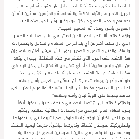
النائب البطريركي سيادة أخينا الحبر الجليل مار يعقوب أفرام سمعان
الجزيل الإحترام، والآباء الكهنة والشمامسة والمؤمنين، سائلين الله أن
يحميهم ويحمي الجميع من كلّ سوء وضرر، وأن ينهي هذه الحرب
الضروس بأسرع وقت، إنّه السميع المجيب”.
ونوّه غبطته بأنّنا “نحن اليوم، الذين نعيش في لبنان، هذا البلد الصغير
الذي نال حصّته أكثر من أيّ بلد آخر من المعاناة والقلاقل والإضطرابات
والعنف والقتل والتدمير والتهجير. يحقّ لنا أن نعيش بأمان وسلام، وإنّ
هذا العنف، عنف الحرب التي تنتشر في هذه المنطقة، يجب أن يبتعد
عن لبنان، وليس مقبولاً أبداً، بأيّ شكل من الأشكال، أن يدخل البلد في
هذه الدوّامة، دوّامة العنف، لا سيّما وأنّه بلد صغير مكوَّن من عدّة
طوائف وأديان وجماعات، عليها أن تتمكّن من العيش بأمان وسلام.
نطلب من الرب يسوع مخلّصنا، أن يقوّينا، بشفاعة أمّنا مريم العذراء، كي
نحافظ جميعنا على هوية لبنان وأمنه وسلامه”.
وتطرّق غبطته إلى أنّ “هذا الأحد، في منتصف حزيران، يذكّرنا أيضاً
بقرب انتهاء العام الدراسي مع الإمتحانات النهائية للطلاب، ويذكّرنا
بواجبنا نحن الكبار أن نوجّه أولادنا ونوفّر لهم التربية التي يستحقّونها.
ولبطريركيتنا مدرستان تخصّاننا ونديرهما مباشرةً، مدرسة ليسيه المتحف
ومدرسة دير الشرفة، وفي هاتين المدرستين نسعى كلّ جهدنا ولا