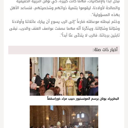
نبخل أبداً بالإمكانيات، مهما كانت كبيرة، كي نؤمّن التربية الحقيقية
والصالحة لأولادنا، ليقوموا بتنمية ذواتهم وشخصيتهم، فنساعد الأهل
بهذه المسؤولية”.
وختم غبطته موعظته ضارعاً “إلى الرب يسوع أن يبارك عائلاتنا وأولادنا
وشبّاننا وشابّاتنا، ويذكّرنا أنّه مهما عصفت عواصف العنف والحرب، نبقى
ثابتين برجائنا، فالرب لا يتخلّى عنّا أبداً”.
أخبار ذات صلة:
البطريرك يونان يرسم المونسنيور حبيب مراد خوراسقفاً