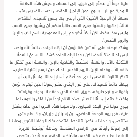
علينا دوماً أن نتطلّع إلى فوق، إلى السماء، ونعيش هذه العلاقة
الروحية مع الرب يسوع. ومن الإنجيل المقدس بحسب القديس متّى،
سمعنا أنّ الوصيّة الأخيرة التي أوصى بها يسوع تلاميذه، أطلقهم
قائلاً: إذهبوا وتلمذوا جميع الأمم، طالباً منهم أن يبشّروا جميع الأمم،
وليس هذا فقط، لكن أيضاً أُدعُوهم إلى المعمودية باسم الآب والإبن
والروح القدس”.
وشدّد غبطته على أنّه “من هنا نؤمن أنّ الإله الواحد، دائماً الله واحد،
ليس لدينا عدّة آلهة، لكن بهذا الإله الواحد كشف لنا يسوعُ النعمةَ
الخلّاقة بالآب، والنعمةَ المخلِّصة والفادية بالإبن، والنعمةَ التي تُكَمِّل ما
خلقه الآب وفداه الإبن، الروح القدس. لذلك حين نرسم إشارة الصليب،
نتذكّر الثالوث الأقدس الذي هو أعظم أسرار إيماننا، ونسأل الرب أن
يجعلنا دائماً تلاميذ له، على غرار الإثني عشر رسولاً الذين تبعوه، نؤمن
بأقواله، ونتبع طريقه، طريق الفداء الذي حقّقه لنا بموته وقيامته”.
ولفت غبطته إلى أنّنا “نعيش هذه الأيّام نوعاً من القلق والخوف لما
يجري حولنا في البلاد المجاورة، ولا سيّما هذه الحرب التي بدأت بشكل
عنيف فجر يوم الجمعة الماضي، بين إسرائيل وإيران، ولا نعلم متى
ستنتهي، ولا ماذا ستكون نتائجها. فنتوجّه بفكرنا وقلبنا الأبوي وصلاتنا
إلى إخوتنا وأبنائنا في الأراضي المقدسة، وخاصّةً أبرشيتنا العزيزة،
النيابة البطريركية في القدس والأراضي المقدسة والأردن، بشخص