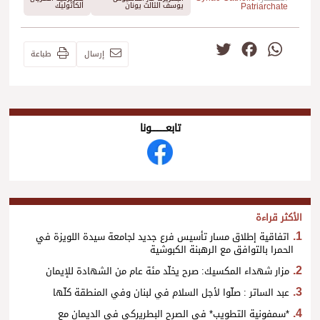
Patriarchate
يوسف الثالث يونان
الكاثوليك
Twitter
Facebook
WhatsApp
إرسال
طباعة
تابعــــــــــونا
الأكثر قراءة
اتفاقية إطلاق مسار تأسيس فرع جديد لجامعة سيدة اللويزة في
الحمرا بالتوافق مع الرهبنة الكبوشية
مزار شهداء المكسيك: صرح يخلّد مئة عام من الشهادة للإيمان
عبد الساتر : صلّوا لأجل السلام في لبنان وفي المنطقة كلّها
*سمفونية التطويب* في الصرح البطريركي في الديمان مع