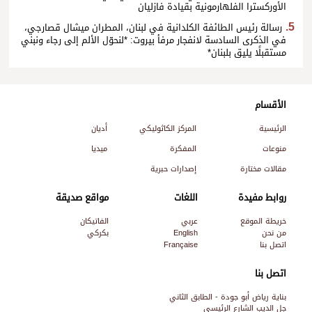
الأوركسترا الفلهارمونية بقيادة فازليان
رسالة رئيس الطائفة الكلدانية في لبنان، المطران ميشال قصارجي،
في الذكرى السادسة لانفجار مرفأ بيروت: *لنحوّل الألم إلى رجاء ونبني
مستقبلًا يليق بلبنان*
الأقسام
الرئيسية
المركز الكاثوليكي
أديان
منوعات
المفكرة
ميديا
مقالات مختارة
إصدارات حبرية
روابط مفيدة
اللغات
مواقع صديقة
خريطة الموقع
عربي
الفاتيكان
من نحن
English
بكركي
اتصل بنا
Française
اتصل بنا
بناية رياض أبو جودة - الطابق الثاني
جل الديب الشارع الرئيسي