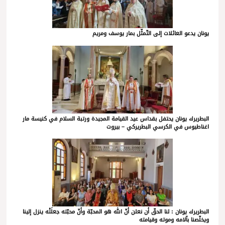
يونان يدعو العائلات إلى التّمثّل بمار يوسف ومريم
البطريرك يونان يحتفل بقداس عيد القيامة المجيدة ورتبة السلام في كنيسة مار
اغناطيوس في الكرسي البطريركي – بيروت
البطريرك يونان : لنا الحقّ أن نعلن أنّ الله هو المحبّة وأنّ محبّته جعلَتْه ينزل إلينا
ويخلّصنا بآلامه وموته وقيامته