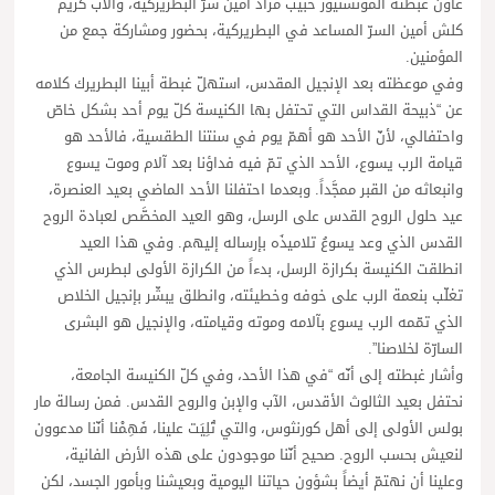
عاون غبطتَه المونسنيور حبيب مراد أمين سرّ البطريركية، والأب كريم
كلش أمين السرّ المساعد في البطريركية، بحضور ومشاركة جمع من
المؤمنين.
وفي موعظته بعد الإنجيل المقدس، استهلّ غبطة أبينا البطريرك كلامه
عن “ذبيحة القداس التي تحتفل بها الكنيسة كلّ يوم أحد بشكل خاصّ
واحتفالي، لأنّ الأحد هو أهمّ يوم في سنتنا الطقسية، فالأحد هو
قيامة الرب يسوع، الأحد الذي تمّ فيه فداؤنا بعد آلام وموت يسوع
وانبعاثه من القبر ممجَّداً. وبعدما احتفلنا الأحد الماضي بعيد العنصرة،
عيد حلول الروح القدس على الرسل، وهو العيد المخصَّص لعبادة الروح
القدس الذي وعد يسوعُ تلاميذَه بإرساله إليهم. وفي هذا العيد
انطلقت الكنيسة بكرازة الرسل، بدءاً من الكرازة الأولى لبطرس الذي
تغلّب بنعمة الرب على خوفه وخطيئته، وانطلق يبشّر بإنجيل الخلاص
الذي تمّمه الرب يسوع بآلامه وموته وقيامته، والإنجيل هو البشرى
السارّة لخلاصنا”.
وأشار غبطته إلى أنّه “في هذا الأحد، وفي كلّ الكنيسة الجامعة،
نحتفل بعيد الثالوث الأقدس، الآب والإبن والروح القدس. فمن رسالة مار
بولس الأولى إلى أهل كورنثوس، والتي تُلِيَت علينا، فَهِمْنا أنّنا مدعوون
لنعيش بحسب الروح. صحيح أنّنا موجودون على هذه الأرض الفانية،
وعلينا أن نهتمّ أيضاً بشؤون حياتنا اليومية وبعيشنا وبأمور الجسد، لكن