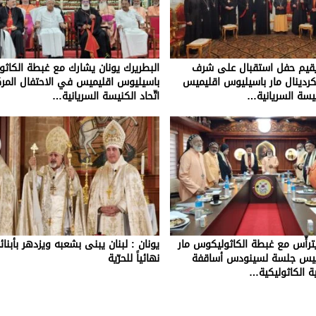
 يقيم حفل استقبال على شرف
البطريرك يونان يشارك مع غبطة الكاثو
كردينال مار باسيليوس اقليميس
باسيليوس اقليميس في الاحتفال المر
يسة السريانية…
اتّحاد الكنيسة السريانية…
يترأّس مع غبطة الكاثوليكوس مار
يونان : لبنان يبنى بشعبه ويزدهر بأبنائه
ميس جلسة لسينودس أساقفة
نهائياً للحرّية
ية الكاثوليكية…