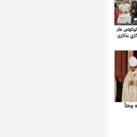
ليكوس مار
كزي بذكرى
 وطناً