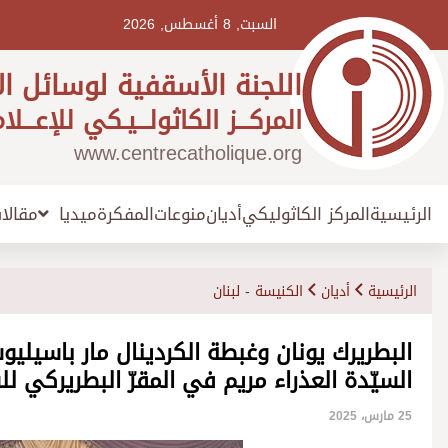
Ski
t
السبت, 8 أغسطس, 2026
conten
اللجنة الأسقفية لوسائل ال
المركـــز الكاثولـــيـكي للإعـــلا
www.centrecatholique.org
الرئيسية
المركز الكاثوليكي
أديان
منوعات
المفكرة
مقالا
ميديا
الرئيسية
أديان
الكنيسة - لبنان
البطريرك يونان وغبطة الكردينال مار باسي
السيّدة العذراء مريم في المقرّ البطريركي لل
25 مارس، 2025