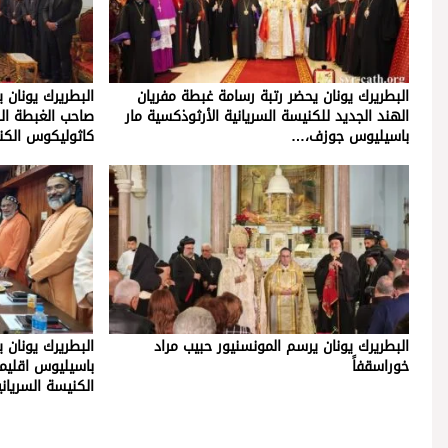
البطريرك يونان يحضر رتبة رسامة غبطة مفريان
البطريرك يونان
الهند الجديد للكنيسة السريانية الأرثوذكسية مار
صاحب الغبطة ال
باسيليوس جوزف،…
كاثوليكوس الكن
البطريرك يونان يرسم المونسنيور حبيب مراد
البطريرك يونان 
خوراسقفاً
باسيليوس اقلي
الكنيسة السريان