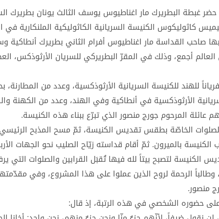
 تمام الساعة الخامسة من مساء يوم الإثنين ٢٤ آذار ٢٠٢٥، حضر غبطة البطريرك مار اغناطيوس يوسف الثالث يونان بطرير
يميس كاثوليكوس الكنيسة السريانية الكاثوليكية الملنكارية في ال
ا صاحب القداسة مار اغناطيوس أفرام الثاني بطريرك أنطاكية وس
العالم أجمع، وذلك في المقرّ البطريركي للسريان الأرثوذكس، الع
ياناً للهند للكنيسة السريانية الأرثوذكسية، وعدد من المطارنة، ب
سريانية الأرثوذكسية في أنطاكية وفي الهند، وعدد من الكهنة و
 عائلة المرحوم جورج منصور الذي تبرّع ببناء هذه الكنيسة.
ي الصلوات الخاصّة بطقس تقديس الكنيسة، ثمّ مسح المذبح الرئيسي
لكنيسة بالميرون. ثمّ أقام قداسته زيّاح الصليب نحو الجهات الأربع
 الكنيسة لتصبح بيتاً لله فيها تُقبَل القرابين والصلوات التي ير
 وطالباً الرحمة لروح الذين عملوا على هذا المشروع، وفي مقدّمتهم 
ج منصور.
ه على حضوره الشخصي في هذه الرتبة، إذ قال:
لن نقول ضيفاً، لأنّهم جزءٌ منّا ونحن جزءٌ منهم، نحن واحد: أخانا الح