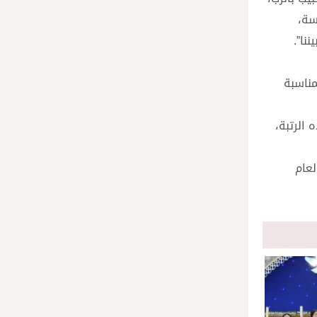
سة،
نا”.
مناسبة
 الرتبة،
لعام