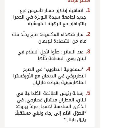
الأكثر قراءة
اتفاقية إطلاق مسار تأسيس فرع
جديد لجامعة سيدة اللويزة في الحمرا
بالتوافق مع الرهبنة الكبوشية
مزار شهداء المكسيك: صرح يخلّد مئة
عام من الشهادة للإيمان
عبد الساتر : صلّوا لأجل السلام في
لبنان وفي المنطقة كلّها
*سمفونية التطويب* في الصرح
البطريركي في الديمان مع الأوركسترا
الفلهارمونية بقيادة فازليان
رسالة رئيس الطائفة الكلدانية في
لبنان، المطران ميشال قصارجي، في
الذكرى السادسة لانفجار مرفأ بيروت:
*لنحوّل الألم إلى رجاء ونبني مستقبلًا
يليق بلبنان*