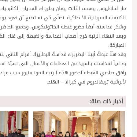
مار اغناطيوس يوسف الثالث يونان بطريرك السريان الكاثوليك الأ
الكنيسة السريانية الأنطاكية. نصلّي كي نستطيع أن نعود يوماً إ
وشكر قداسته أيضاً حضور غبطة الكاثوليكوس، وجميع الحاضري
وبعد انتهاء الرتبة خرج أصحاب القداسة والغبطة إلى فناء الكني
المباركة.
وقد هنّأ غبطةُ أبينا البطريرك قداسةَ البطريرك أفرام الثاني ب
وداعياً لقداسته بالمزيد من العطاءات والأعمال التي تمجِّد 
رافق صاحبي الغبطة لحضور هذه الرتبة المونسنيور حبيب مراد ال
لأبرشية تريفاندروم في كيرالا – الهند.
أخبار ذات صلة: