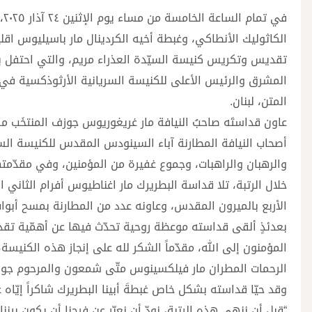
في
الكاثوليك الأنطاكي، وغبطة أخيه الكردينال مار باسيليوس اقل
تقديس وتكريس كنيسة السيّدة العذراء مريم، والتي احتفل به
المشرق والرئيس الأعلى للكنيسة السريانية الأرثوذكسية في 
المتن، لبنان.
عاون قداستَه صاحبُ النيافة مار غريغوريوس جوزف المنتخَب مفر
أصحاب النيافة المطارنة آباء السينودس المقدس للكنيسة ال
والرهبان والراهبات، وجموع غفيرة من المؤمنين، وفي مقدّمتهم
خلال الرتبة، تلا قداسة البطريرك مار اغناطيوس أفرام الثان
الأربع بالميرون المقدس، وعاونه عدد من المطارنة بمسح أبواب ا
بعدئذٍ ألقى قداسته موعظة روحية تحدّث فيها عن أهمّية تقديس
المؤمنون إلى الله، مقدّماً الشكر لله على إنجاز هذه الكنيسة،
الرحمات المطران مار فيلكسينوس متّى شمعون والمرحوم جور
وقد حيّا قداسته بشكل خاص غبطةَ أبينا البطريرك شاكراً إيّا
“قبل أن ننهي هذه الرتبة، نودّ أن نعبّر عن فرحنا أن يكون بيننا، 