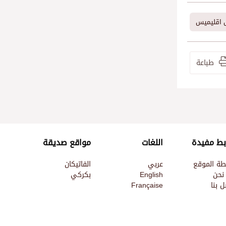
س اقليميس
طباعة
بط مفيدة
اللغات
مواقع صديقة
طة الموقع
عربي
الفاتيكان
نحن
English
بكركي
 بنا
Française