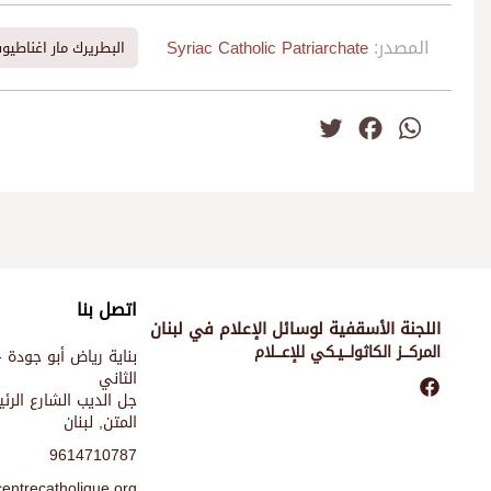
المصدر:
Syriac Catholic Patriarchate
البطريرك مار اغناطي
Twitter
Facebook
WhatsApp
اتصل بنا
اللجنة الأسقفية لوسائل الإعلام في لبنان
المركـــز الكاثولـــيـكي للإعـــلام
بناية رياض أبو جودة -
الثاني
جل الديب الشارع الر
المتن, لبنان
9614710787
entrecatholique.org