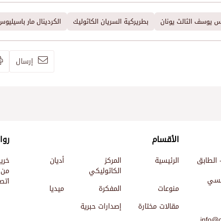
وس يوسف الثالث يونان
بطريركية السريان الكاثوليك
الكردينال مار باسيليو
إرسال
الأقسام
روا
 الطابق
الرئيسية
المركز
أديان
خري
الكاثوليكي
من 
ئيسي
اتصل
منوعات
المفكرة
ميديا
مقالات مختارة
إصدارات حبرية
info@c