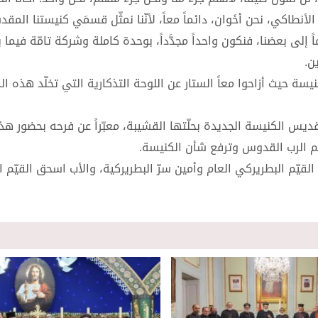
نطاكي، نحن أخَوان، دائماً معاً، لأنّنا نمثّل قسمَي كنيستنا المقد
لى بعضنا، فنكون واحداً مجدَّداً، بوحدة كاملة وشركة تامّة فيما بين
ن.
سة حيث أزاحوا معاً الستار عن اللوحة التذكارية التي تخلّد هذه ال
تقديس الكنيسة الجديدة بحلّتها القشيبة، معبّراً عن فرحه بحضور هذه
اسم الرب القدوس وترفع شأن الكنيسة.
قيّم البطريركي العام وأمين سرّ البطريركية، والأب اسحق القيّم ا