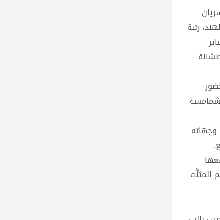
ك السريان
هند، رتبة
ائر
طشانة –
حضور
الشمامسة
 وجهاته
.
فعها
المثلَّث
بيب بالرب،