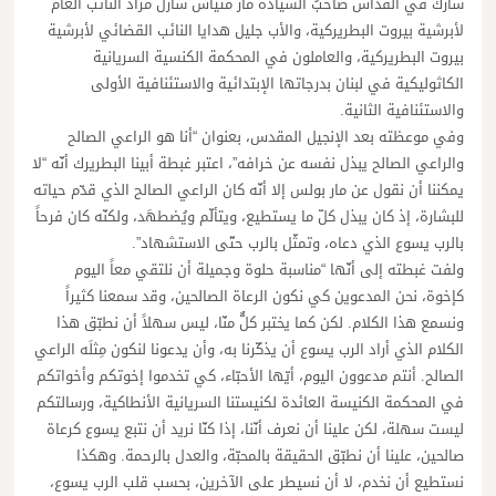
شارك في القداس صاحبُ السيادة مار متياس شارل مراد النائب العام
لأبرشية بيروت البطريركية، والأب جليل هدايا النائب القضائي لأبرشية
بيروت البطريركية، والعاملون في المحكمة الكنسية السريانية
الكاثوليكية في لبنان بدرجاتها الإبتدائية والاستئنافية الأولى
والاستئنافية الثانية.
وفي موعظته بعد الإنجيل المقدس، بعنوان “أنا هو الراعي الصالح
والراعي الصالح يبذل نفسه عن خرافه”، اعتبر غبطة أبينا البطريرك أنّه “لا
يمكننا أن نقول عن مار بولس إلا أنّه كان الراعي الصالح الذي قدّم حياته
للبشارة، إذ كان يبذل كلّ ما يستطيع، ويتألّم ويُضطهَد، ولكنّه كان فرحاً
بالرب يسوع الذي دعاه، وتمثّل بالرب حتّى الاستشهاد”.
ولفت غبطته إلى أنّها “مناسبة حلوة وجميلة أن نلتقي معاً اليوم
كإخوة، نحن المدعوين كي نكون الرعاة الصالحين، وقد سمعنا كثيراً
ونسمع هذا الكلام. لكن كما يختبر كلٌّ منّا، ليس سهلاً أن نطبّق هذا
الكلام الذي أراد الرب يسوع أن يذكّرنا به، وأن يدعونا لنكون مِثلَه الراعي
الصالح. أنتم مدعوون اليوم، أيّها الأحبّاء، كي تخدموا إخوتكم وأخواتكم
في المحكمة الكنيسة العائدة لكنيستنا السريانية الأنطاكية، ورسالتكم
ليست سهلة، لكن علينا أن نعرف أنّنا، إذا كنّا نريد أن نتبع يسوع كرعاة
صالحين، علينا أن نطبّق الحقيقة بالمحبّة، والعدل بالرحمة. وهكذا
نستطيع أن نخدم، لا أن نسيطر على الآخرين، بحسب قلب الرب يسوع،