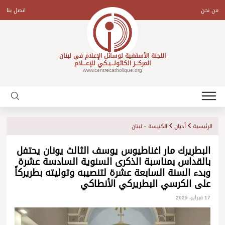
Ski
t
من نحن
اتصل بنا
conten
اللجنة الأسقفية لوسائل الإعلام في لبنان
المركـــز الكاثولـــيـكي للإعـــلام
www.centrecatholique.org
الرئيسية
أديان
الكنيسة - لبنان
البطريرك مار اغناطيوس يوسف الثالث يونان يحتفل
بالقداس بمناسبة الذكرى السنوية السادسة عشرة
وبدء السنة السابعة عشرة لتنصيبه وتوليته بطريركاً
على الكرسي البطريركي الأنطاكي
17 فبراير، 2025