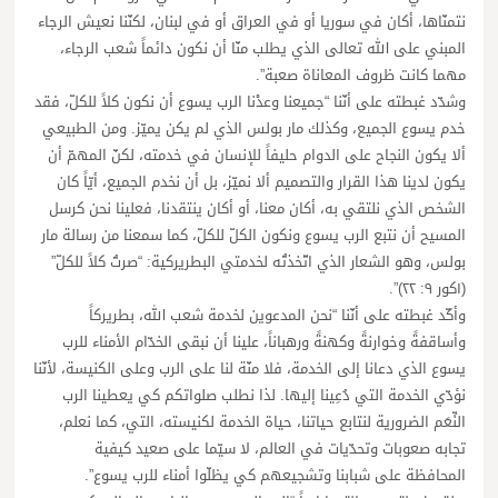
نتمنّاها، أكان في سوريا أو في العراق أو في لبنان، لكنّنا نعيش الرجاء
المبني على الله تعالى الذي يطلب منّا أن نكون دائماً شعب الرجاء،
مهما كانت ظروف المعاناة صعبة”.
وشدّد غبطته على أنّنا “جميعنا وعدْنا الرب يسوع أن نكون كلاً للكلّ، فقد
خدم يسوع الجميع، وكذلك مار بولس الذي لم يكن يميّز. ومن الطبيعي
ألا يكون النجاح على الدوام حليفاً للإنسان في خدمته، لكنّ المهمّ أن
يكون لدينا هذا القرار والتصميم ألا نميّز، بل أن نخدم الجميع، أيّاً كان
الشخص الذي نلتقي به، أكان معنا، أو أكان ينتقدنا، فعلينا نحن كرسل
المسيح أن نتبع الرب يسوع ونكون الكلّ للكلّ، كما سمعنا من رسالة مار
بولس، وهو الشعار الذي اتّخذتُه لخدمتي البطريركية: “صرتُ كلاً للكلّ”
(١كور ٩: ٢٢)”.
وأكّد غبطته على أنّنا “نحن المدعوين لخدمة شعب الله، بطريركاً
وأساقفةً وخوارنةً وكهنةً ورهباناً، علينا أن نبقى الخدّام الأمناء للرب
يسوع الذي دعانا إلى الخدمة، فلا منّة لنا على الرب وعلى الكنيسة، لأنّنا
نؤدّي الخدمة التي دُعِينا إليها. لذا نطلب صلواتكم كي يعطينا الرب
النِّعَم الضرورية لنتابع حياتنا، حياة الخدمة لكنيسته، التي، كما نعلم،
تجابه صعوبات وتحدّيات في العالم، لا سيّما على صعيد كيفية
المحافظة على شبابنا وتشجيعهم كي يظلّوا أمناء للرب يسوع”.