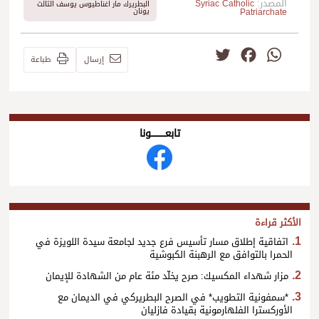
المصدر:
Syriac Catholic
البطريرك مار اغناطيوس يوسف الثالث
Patriarchate
يونان
Twitter
Facebook
WhatsApp
إرسال
طباعة
تابعــــــــــونا
الأكثر قراءة
اتفاقية إطلاق مسار تأسيس فرع جديد لجامعة سيدة اللويزة في
الحمرا بالتوافق مع الرهبنة الكبوشية
مزار شهداء المكسيك: صرح يخلّد مئة عام من الشهادة للإيمان
*سمفونية التطويب* في الصرح البطريركي في الديمان مع
الأوركسترا الفلهارمونية بقيادة فازليان