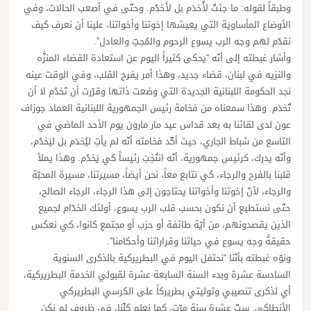
وطبقاً لقوله: ما جئتُ لأُخدَم بل لأَخدُم. وحتّى في أصعب الحالات، وفي
الأوضاع المأساوية التي يعيشها إخوتنا وأخواتنا، علينا أن نعرف كيف
نقدّم لهم وجه الرب يسوع الرحوم والمُحِبّ والعادل”.
وأشار غبطته إلى أنّه “يحكى كثيراً اليوم عن استعادة القضاء المنزَّه
والنزيه في لبنان، قضاء جديد، وهذا أمر يفرح القلب، وفي الوقت عينه
نجد الحكومة اللبنانية الجديدة التي وضعت ذاتها وقرّرت أن تَخدُم لا أن
تُخدَم. وهذا سمعناه من فخامة رئيس الجمهورية اللبنانية العماد جوزاف
عون لدى لقائنا به بعد قداس عيد مار مارون يوم الأحد الماضي في
التاسع من شباط الجاري، حيث أكّد فخامته أنّه لم يأتِ ليُخدَم بل ليَخدُم،
وأنّه يدرك، كرئيس جمهورية، أنّه انتُخِبَ رئيساً كي يَخدُم. وهذا يملأ
قلبنا بالفرح والرجاء، كي نتابع معاً، نحن أيضاً، مسيرتنا، مسيرة المحبّة
والرجاء، لأنّ إخوتنا وأخواتنا يحتاجون إلى هذا الرجاء، الرجاء الصالح،
حتّى نستطيع أن نكون بحسب قلب الرب يسوع، أولئك الخدّام لجميع
الذين يقصدونهم، من أيّة طائفة أو حزب أو مجتمع كانوا، كي نعكس
حقيقةً وجه يسوع في حياتنا وقراراتنا وأحكامنا”.
ونوّه غبطته بأنّنا “نحتفل اليوم في البطريركية بالذكرى السنوية
السادسة عشرة وبدء السنة السابعة عشرة لقبولي الخدمة البطريركية،
أي لذكرى تنصيبي وتوليتي بطريركاً على الكرسي البطريركي
الأنطاكي. ستّ عشرة سنة مرّت، كما نعلم كلّنا، في ظروف لم نكن