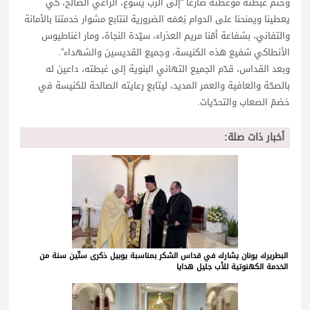
وختم غبطته موعظته ضارعاً “إلى الرب يسوع، الراعي الصالح، كي
يعطينا ويمنحنا على الدوام نِعَمَه الضرورية لنتابع مشوار خدمتنا بالأمانة
والتفاني، بشفاعة أمّنا مريم العذراء، سيّدة النجاة، ومار اغناطيوس
الأنطاكي شفيع هذه الكنيسة، وجميع القديسين والشهداء”.
وبعد القداس، قدّم الجميع التهاني البنوية إلى غبطته، داعين له
بالصحّة والعافية والعمر المديد، ليتابع رعايته الصالحة للكنيسة في
خضمّ الصعاب والتحدّيات.
أخبار ذات صلة:
البطريرك يونان يشارك في قداس الشكر بمناسبة يوبيل ذكرى ستّين سنة من
الخدمة الكهنوتية للأب جليل هدايا