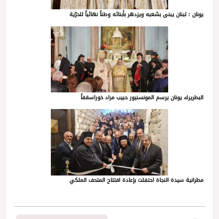
يونان : لبنان يبنى بشعبه ويزدهر بأبنائه وطناً نهائياً للحرّية
البطريرك يونان يرسم المونسنيور حبيب مراد خوراسقفاً
مطرانية سيدة النجاة احتفلت بإعادة افتتاح المتحف الملكي