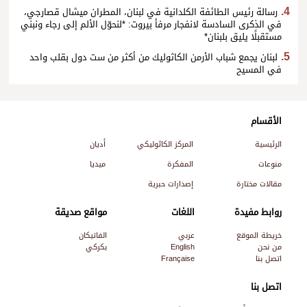
رسالة رئيس الطائفة الكلدانية في لبنان، المطران ميشال قصارجي،
في الذكرى السادسة لانفجار مرفأ بيروت: *لنحوّل الألم إلى رجاء ونبني
مستقبلًا يليق بلبنان*
لبنان يجمع شباب الأرمن الكاثوليك من أكثر من ست دول بقلب واحد
في المسيح
الأقسام
الرئيسية
المركز الكاثوليكي
أديان
منوعات
المفكرة
ميديا
مقالات مختارة
إصدارات حبرية
روابط مفيدة
اللغات
مواقع صديقة
خريطة الموقع
عربي
الفاتيكان
من نحن
English
بكركي
اتصل بنا
Française
اتصل بنا