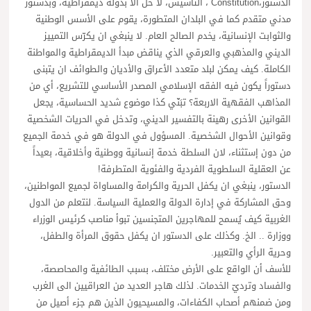
الدستور،Constitution ، التأسيس، لا حلَّ الا بدولة ديمقراطية، وبدستور
مدني متقدم كما في البلدان المتطورة، يقوم على الأسس الوطنية
والثوابت الإنسانية، يخدم الصالح العام. لا ينبغي ان يكرّس التمييز
الديني والمذهبي والعرقي الذي يناقض مبدأ الديمقراطية والمواطنة
الكاملة. كيف يمكن لبلد متعدد الأعراق والأديان والطوائف ان يتبنى
دستوراً يكون فيه الفقه الإسلامي المصدر الأساسي للتشريع، أي من
المذاهب الفقهية الاربعة؟ تبَنّي كذا موضوع شديد الحساسية، يجعل
القوانين الأخرى رهينة بالتفسير الديني، وتدخل في الحريات الشخصية
وقوانين الأحوال الشخصية. المسؤول في الدولة هو في خدمة الجميع
من دون إستثناء، لان السلطة خدمة إنسانية ووطنية وأخلاقية، بعيداً
عن العقلية السلطوية الفردية والفئوية المتطرفة!
الدستور، ينبغي ان يكفل الحرية والكرامة والمساواة لجميع المواطنين،
وحق المشاركة في إدارة الدولة والعملية السياسة. لنتعلم من الدول
الغربية كيف يُسمح للمهاجرين المتجنسين تبوأ مناصب كرئيس الوزراء
ووزارة .. الخ. وكذلك على الدستور ان يكفل حقوق المرأة والطفل،
وحرية الرأي والتعبير.
للأسف أن الواقع على الأرض مختلف، بسبب الطائفية والمحاصصة،
والفساد وترديّ الخدمات. لذلك هاجر العديد من العراقيين الى الغرب
ومن ضمنهم أصحاب الكفاءات، والمسيحيون الذين هم جزء أصيل من