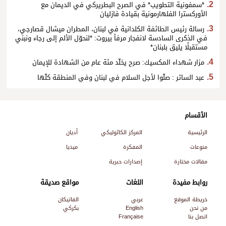
*سمفونية التطويب* في الصرح البطريركي في الديمان مع
الأوركسترا الفلهارمونية بقيادة فازليان
رسالة رئيس الطائفة الكلدانية في لبنان، المطران ميشال قصارجي،
في الذكرى السادسة لانفجار مرفأ بيروت: *لنحوّل الألم إلى رجاء ونبني
مستقبلًا يليق بلبنان*
مزار شهداء المكسيك: صرح يخلّد مئة عام من الشهادة للإيمان
عبد الساتر : صلّوا لأجل السلام في لبنان وفي المنطقة كلّها
الأقسام
الرئيسية
المركز الكاثوليكي
أديان
منوعات
المفكرة
ميديا
مقالات مختارة
إصدارات حبرية
روابط مفيدة
اللغات
مواقع صديقة
خريطة الموقع
عربي
الفاتيكان
من نحن
English
بكركي
اتصل بنا
Française