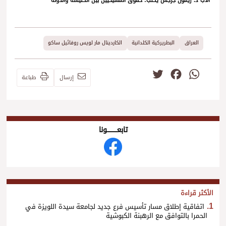
الأب د. ريمون جرجس يكتب: حقوق المسيحيين بين الكنيسة والدولة
العراق
البطريركية الكلدانية
الكاردينال مار لويس روفائيل ساكو
Twitter
Facebook
WhatsApp
إرسال
طباعة
تابعــــــــــونا
الأكثر قراءة
اتفاقية إطلاق مسار تأسيس فرع جديد لجامعة سيدة اللويزة في
الحمرا بالتوافق مع الرهبنة الكبوشية