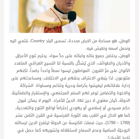
الوطن، هو مساحة من الارض محددة، تسمى البلد Country، ننتمي اليه
ونحمل اسمه ونعيش فيه.
الوطن، يحتضن جميع بناته وابنائه على حدٍّ سواء. يحترم تنوع الأعراق
والأديان والطوائف، الذي يُشكِّل بالنسبة لنا النسيج العراقي المتعدد
الألوان على مرِّ القرون. المواطنون ليسوا نمطاً واحداً جامداً، لكنهم
متنوعون، لذا ينبغي الاعتراف بحقهم في الاختلاف، ومساعدتهم على
إدارة علاقاتهم ليعيشوا بكرامة وحرية وتناغم ومساواة. الشراكة
والاخوة والتضامن توفر لهم السلم المجتمعي، والإستقرار والطمأنينة.
الدولة، كيان معنوي لا دين لها، الدينُ للأفراد. اليوم لا يمكن قبول
حكم مسيحي أو إسلامي أو يهودي إحتراماً لواقع التنوع والتعددية،
كما هو الحال في الغرب بعد الثورة الفرنسية في القرن الثامن عشر
(1789 – 1799)، حيث فصلت الكنيسة عن الدولة ليتفرغ الدين لرسالته
الروحيّة السامية وعدم السماح لاستغلاله وتشويهه كما حصل في
تاريخ الأديان!