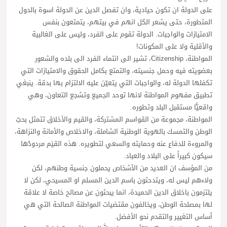
على الدولة ان تكون حيادية، وان تفصل الدين عن الدولة اسوة بالدول
المتطورة، حتى يشعر الكل انهم في بيتهم، يتمتعون بنفس
الامتيازات والواجبات. الدولة تقوم على الفرد، وليس على الغالبية
والأقلية ولا على المكونات!
المواطنة، Citizenship، تشير الى انتماء الفرد الى بلده والشعور
بعضويته فيه وحمل جنسيته، والتمتع بكامل الحقوق والامتيازات التي
تكفلها الدولة له، والواجبات التي يتعيّن عليه الالتزام بها بدقة. ينبغي
تطبيق مفهوم المواطنة لانها توحد الجميع وتشجع التعاون، وهي
واقعيًّا مستقبل البلد وتطوره.
المواطنة، مجموعة من القواسم المشتركة، والقيم والأخلاق تتمثل بحبّ
الوطن والتمسك بالهوية الوطنية الشاملة، والاخلاص والأمانة والنزاهة،
والمروءة للدفاع عنه وحمايته والسعي لتطويره. هذه القيَم مردودُها
سيكون كبيراً على البلاد والعباد.
من المؤسف ان العديد من الأشخاص يحملون جنسية وطنهم، لكن
ولاءهم ليس له، ويتدحثون باسم الدين المسلم او المسيحي، لكن لا
يلتزمون باخلاق الدين الحميدة، انما يبحثون عن مصالح خاصة لا علاقة
لها بمصلحة الوطن، ويخالفون مقتضيات المواطنة الصالحة التي هي
أساس التغيير والتقدم نحو الأفضل.