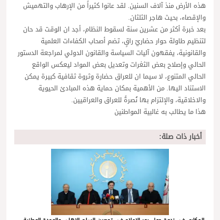
هذه الأرض منذ آلاف السنين. لقد عانوا كثيراً من الإرهاب والتهميش
والإقصاء، بحيث هاجر الثلثان.
بعد خبرة أكثر من عشرين سنة لسقوط النظام، أجد ان الوقت قد حان
لتنظيم طاولة حوار حضاريّ راقٍ، تضم أصحاب الكفاءات العلمية
والقانونية، يفقهون آليات السياسة والقانون الدولي لمراجعة الدستور
الحالي وإصلاح بعض الثغرات وتعديل بعض المواد ليعكس الواقع
الحالي المتنوع، لا سيما ان للعراق حضارة وثروة ثقافية كبيرة يمكن
الاستناد اليها. من الأهمية بمكان حماية هذه المبادئ الحيوية
والاخلاقية، والإلتزام بها نُصرةً للعراق والعراقيين.
هذا ما يطالب به غالبية المواطنين
أخبار ذات صلة: