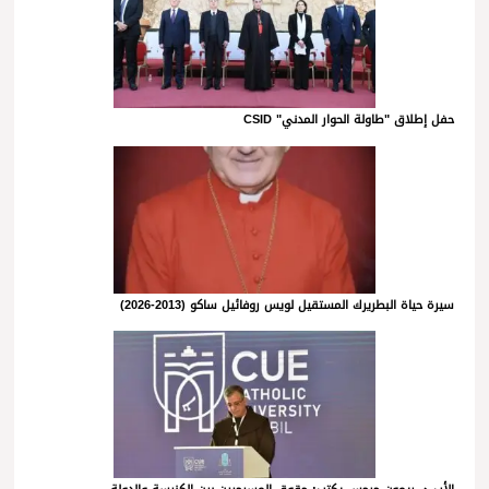
حفل إطلاق "طاولة الحوار المدني" CSID
سيرة حياة البطريرك المستقيل لويس روفائيل ساكو (2013-2026)