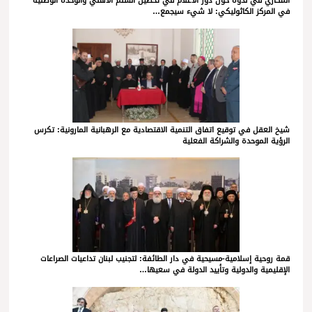
المكاري في ندوة حول دور الاعلام في تحصين السلم الاهلي والوحدة الوطنية
في المركز الكاثوليكي: لا شيء سيجمع…
شيخ العقل في توقيع اتفاق التنمية الاقتصادية مع الرهبانية المارونية: تكرس
الرؤية الموحدة والشراكة الفعلية
قمة روحية إسلامية-مسيحية في دار الطائفة: لتجنيب لبنان تداعيات الصراعات
الإقليمية والدولية وتأييد الدولة في سعيها…