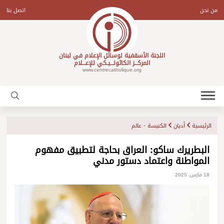
Ski
t
من نحن
اتصل بنا
conten
اللجنة الأسقفية لوسائل الإعلام في لبنان
المركـــز الكاثولـــيـكي للإعـــلام
www.centrecatholique.org
الرئيسية
أديان
الكنيسة - عالم
البطريرك ساكو: العراق بحاجة لتطبيق مفهوم
المواطنة واعتماد دستور مدني
18 مارس، 2025