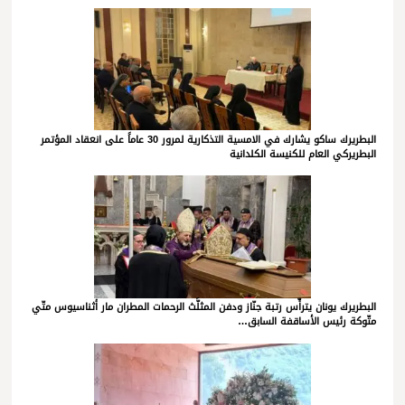
البطريرك ساكو يشارك في الامسية التذكارية لمرور 30 عاماً على انعقاد المؤتمر
البطريركي العام للكنيسة الكلدانية
البطريرك يونان يترأّس رتبة جنّاز ودفن المثلَّث الرحمات المطران مار أثناسيوس متّي
متّوكة رئيس الأساقفة السابق…