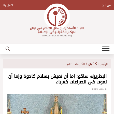
Ski
t
من نحن
اتصل بنا
conten
اللجنة الأسقفية لوسائل الإعلام في لبنان
المركـــز الكاثولـــيـكي للإعـــلام
www.centrecatholique.org
الرئيسية
أديان
الكنيسة - عالم
البطريرك ساكو: إما أن نعيش بسلام كاخوة وإما أن
نموت في الصراعات كغرباء
2 يناير، 2025