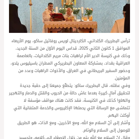
ترأس البطريرك الكلداني، الكاردينال لويس روفائيل ساكو، يوم الأربعاء
الموافق 1 كانون الثاني 2025، قداس اليوم الأوّل من السنة الجديد،
وذلك في كنيسة الدير الأم لراهبات بنات مريم الكلدانيات، بالعاصمة
العراقية بغداد، بمشاركة المعاون البطريركي المطران باسيليوس يلدو،
وحضور السفير البريطاني في العراق، والأخوات الراهبات وعدد من
المؤمنين.
وفي عظته، قال البطريرك ساكو: يتطلّع جميعنا إلى حقبة جديدة
لتحقيق آمالٍ كبيرة بعدما عاش حالة من الحروب والقتل والدمار والتهجير
والهلع! كذلك في الكنيسة، فقد كانت هناك مواقف مؤسفة لا
تتماشى مع الرسالة التي يحملها الإكليروس والخدمة المتفانية التي
أوكلت اليهم.
وأشار إلى أنّ السلام مع الله، ومع الآخرين، ومع الذات، هو الطريق
للوصول إلى السلام والوئام.
وقال إنّ السلام مع الله يتم من خلال الإصغاء إلى كلامه، وتجسيد