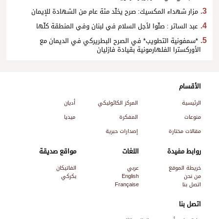
مزار شهداء المكسيك: صرح يخلّد مئة عام من الشهادة للإيمان
عبد الساتر : صلّوا لأجل السلام في لبنان وفي المنطقة كلّها
*سمفونية التطويب* في الصرح البطريركي في الديمان مع
الأوركسترا الفلهارمونية بقيادة فازليان
الأقسام
الرئيسية
المركز الكاثوليكي
أديان
منوعات
المفكرة
ميديا
مقالات مختارة
إصدارات حبرية
روابط مفيدة
اللغات
مواقع صديقة
خريطة الموقع
عربي
الفاتيكان
من نحن
English
بكركي
اتصل بنا
Française
اتصل بنا