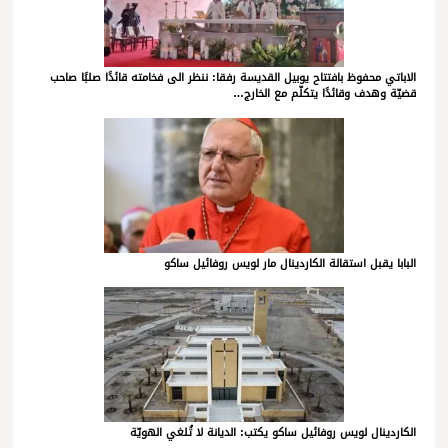
الاباتي محفوظ بافتتاح يوبيل القديسة رفقا: ننظر الى فخامته قائدًا صلبًا صاحب
قضيّة وهدف وقائدًا يتكلّم مع الخارج…
البابا يقبل استقالة الكاردينال مار لويس روفائيل ساكو
الكاردينال لويس روفائيل ساكو يكتب: الديانة لا تُلغي الهويّة