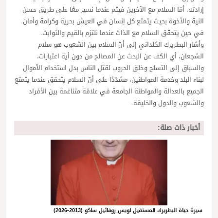
إرادته. أمّا السلام مع الآخرين فيتم عندما نسير معًا على طريق حسن
النية والأخوة بحيث يتمتع كل إنسان في العيش بحرية وكرامة وأمان.
في حين يتحقّق السلام مع الذات عندما نلتزم بالقيم والثوابت.
وأشار البطريرك الكلداني إلى أنّ السلام بين الشعوب هو سلام
الشجعان، أي الكف عن البحث عن المصالح من دون أية اعتبارات،
والسباق إلى التسلح وخلق الحروب لقتل الناس بدل استخدام الأموال
لبناء البلد وخدمة المواطنين، مشدّدًا على أنّ السلام يتحقق عندما يتمتع
الجميع بالعدالة والمواطنة الجامعة في علاقة متناغمة بين الأفراد
والشعوب والدول والخليقة.
أخبار ذات صلة:
سيرة حياة البطريرك المستقيل لويس روفائيل ساكو (2013-2026)