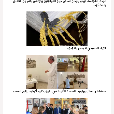
عودة: اسْتِقامَةُ الوَلاءِ لِلوَطَنِ أساسُ حَياةِ المُواطِنين وتَرْتَـقي بِهم مِنَ التَعَـلُّقِ
بالمَصْلَحَةِ…
الرّجاء المسيحيّ لا يخدع ولا يُخيِّب
مستشفى سان جيراردو.. المحطة الأخيرة في طريق كارلو أكوتيس إلى السماء