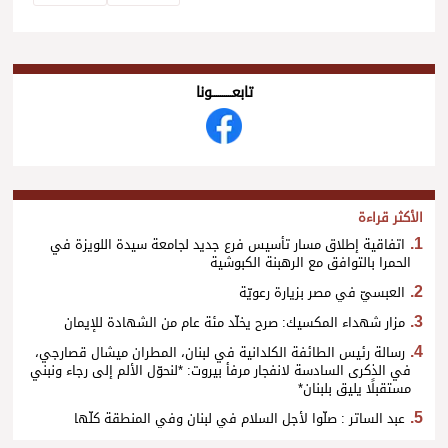
تابعــــــــــونا
الأكثر قراءة
اتفاقية إطلاق مسار تأسيس فرع جديد لجامعة سيدة اللويزة في
الحمرا بالتوافق مع الرهبنة الكبوشية
العبسيّ في مصر بزيارة رعويّة
مزار شهداء المكسيك: صرح يخلّد مئة عام من الشهادة للإيمان
رسالة رئيس الطائفة الكلدانية في لبنان، المطران ميشال قصارجي،
في الذكرى السادسة لانفجار مرفأ بيروت: *لنحوّل الألم إلى رجاء ونبني
مستقبلًا يليق بلبنان*
عبد الساتر : صلّوا لأجل السلام في لبنان وفي المنطقة كلّها