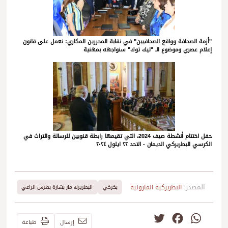
"أزمة الصحافة وواقع الصحافيين" في نقابة المحررين المكاري: نعمل على قانون
إعلام عصري وموضوع الـ "تيك توك" سنواجهه بمهنية
حفل اختتام أنشطة صيف 2024، التي تقيمها رابطة قنوبين للرسالة والتراث في
الكرسي البطريركي الديمان - الاحد ٢٢ ايلول ٢٠٢٤
المصدر:
البطريركية المارونية
بكركي
البطريرك مار بشارة بطرس الراعي
Twitter
Facebook
WhatsApp
إرسال
طباعة