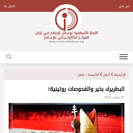
Ski
t
من نحن
اتصل بنا
conten
اللجنة الأسقفية لوسائل الإعلام في لبنان
المركـــز الكاثولـــيـكي للإعـــلام
www.centrecatholique.org
الرئيسية
أديان
الكنيسة - لبنان
البطريرك بخير والفحوصات روتينية!
25 يوليو، 2025