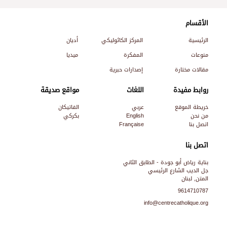
الأقسام
الرئيسية
المركز الكاثوليكي
أديان
منوعات
المفكرة
ميديا
مقالات مختارة
إصدارات حبرية
روابط مفيدة
اللغات
مواقع صديقة
خريطة الموقع
عربي
الفاتيكان
من نحن
English
بكركي
اتصل بنا
Française
اتصل بنا
بناية رياض أبو جودة - الطابق الثاني
جل الديب الشارع الرئيسي
المتن, لبنان
9614710787
info@centrecatholique.org