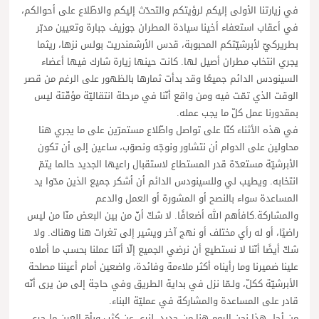
في زيارتنا الأولى إليكم لرؤيتكم والتحدّث إليكم والاطّلاع على أحوالكم،
في أعقاب استعفاء أخينا سيادة المطران جوزيف جبارة وتعيين مدبّر
بطريركيّ لأبرشيّتكم المحبوبة، قدس الأرشمندريت بولس نزها، ريثما
يجري انتخاب مطران أصيل لها. كانت حينها زيارة شارك فيها أعضاء
السينودس الدائم جميعًا وقد بدأت ثمارها بالظهور على الرغم من قصر
الوقت الذي تمّت فيه ومن واقع أنّنا في مرحلة انتقاليّة مؤقّتة ليس
بمقدورنا عمل كلّ ما يجب عمله.
في هذه الأثناء كنّا على تواصل واطّلاع مستمرّين على ما يجري هنا
محاولين على الدوام أن نتشاور ونوجّه ونصوّب، ساعين إلى أن تكون
الأبرشيّة مستعدّة قدر المستطاع لاستقبال راعيها الجديد حالما يتمّ
انتخابه. ويطيب لي وللسينودس الدائم أن أشكر جميع الذين مدّوا يد
المساعدة سواء بالنصح أو المشورة أو العمل والدعم
والمشاركة.كافأهم الله أضعافًا. لا شكّ أنّ من بين البعض منّا من ليس
راضيًا، أو له رأي مختلف أو نهج آخر ويشير إلى تغرات هنا وهناك. ولا
شكّ أيضًا أنّنا لا نستطيع أن نرضي الجميع إلّا أنّنا عملنا بحسب ما أملاه
علينا ضميرنا وما رأيناه أكثر ملاءمة وفائدة، واضعين أمام أعيننا مصلحة
الأبرشيّة ككلّ، ولـمّا نزل في بداية الطريق وفي حاجة إلى من يرى أنّه
قادر على المساعدة والمشاركة في عمليّة البناء.
من أجل هذا نحن اليوم هنا من جديد. لنرى عن كثب وبأمّ العين ما جرى