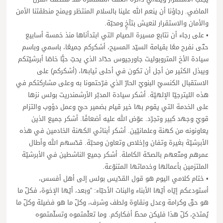
الماضي. رجاؤنا أن ينعم الله علينا بالسلام المنتظر ويمنح منطقتنا الأمن
والأمان والاستقرار لنعيش بتآخٍ ومحبّة.
• على رجاء أن نتابع مسيرة الصيام التي ابتدأناها منذ خمسة أسابيع
حتّى نفرح معًا بقيامة السيّد المسيح، أشكركم جميعًا، باسمي وباسم
سيادة الأخ المتروبوليت جاورجيوس حدّاد الذي يحبّ حبًّا خاصّا أبرشيّتكم
ويبذل الكثير من أجل أن تكون في أحلى ثيابها، (أشكركم) على
الاستقبال الكنسيّ البنويّ الحارّ الذي فرّحتمونا به وعلى مشاركتكم في
هذه الليترجيّا الإلهيّة. أشكر سيادة المدبّر الأرشمندريت بولس نزها
على الخدمة التي يقوم بها خير قيام بضمير حيّ وعمل دؤوب والتزام
قويّ وجهد كبير وتجرّد. عوّض الله عليه أضعافًا. أشكر جميع الذين
يعاونونه من كهنة وعلمانيّين. أشكر أبنائي الكهنة الخادمين في هذه
الأبرشيّة بغيرة وتفان وإخلاص وتعاون ومحبّة. قدّسهم الله وأطال
عمرهم ومتّعهم بالصحّة الكاملة. أشكر جميع الناشطين في الأبرشيّة
الملتزمين بأعمالها وخدماتها المتنوّعة.
• ختام كلامي اليوم هو قول القدّيس بولس إلى أهل أفسس،
أستودعكم إيّاه أيّها الأبناء والبنات الأحبّاء: “وبعد، أيّها الإخوة، فكلّ ما
هو حقّ وكرامة وعدل ونقاوة ولطف وشرف، وكلّ ما هو فضيلة وكلّ ما
يُمتدَح، كلّ هذا فليكن محطّ أفكاركم. وما تعلّمتموه وتسلّمتموه