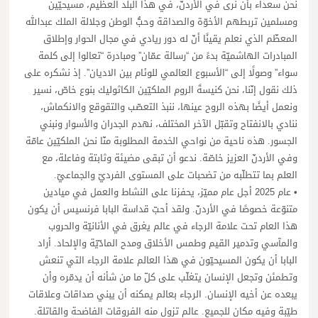
نحن سعداء بأن نرى في الأردنّ، في هذا البلد العظيم، مسيحيّين
ومسلمين تربطهم الأخوّة والصداقة وحبُّ الوطن وجلالة الملك عبدالله
المعظّم الذي نعلم يقينًا أنّ له دور ريادي في مجال الحوار وإطلاق
المبادرات الهاشميّة بدءً من “رسالة عمّان” ومبادرة “تعالوا إلى كلمة
سواء” وصولًا إلى “الأسبوع العالمي للوئام بين الاديان”. إذ نشكره على
ذلك نقول إنّنا، نحن كنيسةَ الروم الملكيّين الكاثوليك بنوع خاصّ، نسير
ونعمل أيضًا بهذه الروح عينها، ننبذ التعصّب والتقوقع والانكماش،
ننادي بالانفتاح وتقبّل الآخر المختلف، نهدم الجدران والأسوار ونبني
الجسور. هذه ناحية من نواحي الخدمة المطلوبة منّا نحن الملكيّين عامّة
وفي الأردنّ العزيز خاصّة. ندعو أن تبقى مضيئة وثابتة وفاعلة، مع
العلم بما تتطلّبه من تضحبات على المستوى الفرديّ والجماعيّ.
• عام 2025 أجل عام مميّز، يحفزنا على النشاط والعمل في ميادين
متنوّعة خصوصًا في الأردنّ. ولقد أحبّ قداسة البابا فرنسيس أن يكون
هذا العام تحت علامة الرجاء في عالم يغرق في الأنانيّة والحروب
والمآسي وتدمير القيم وطمس الأخلاق ومدح المادّيّة والإلحاد. أراد
البابا أن يكون المسيحيّون في هذا العالم علامة الرجاء التي تنعش
وتطمئن وتجعل الإنسان يتغلّب على كلّ ما من شأنه أن يدمّره وأن
يبعده عن أخيه الإنسان. الرجاء بعالم يمكنه أن يبني صداقات وعلاقات
طيّبة وفيه مكان للجميع. عالم تزول منه الفروقات الفاضحة والقاتلة.