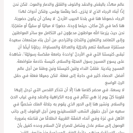
عالم مهدَّد بالبغض والحقد والخوف والقلق والدمار والموت. لنكن نحن
إذًا أبناءَ الرجاء الذي لا يَخزى، كما يعلّمنا بولس، ولنكن أدوات لهذا
الرجاء خصوصًا هنا في بلدنا الحبيب الأردنّ. لا يمكن أن يكون حضورنا،
هنا كما في كلّ مكان، حيثما وُجِدنا، حضورًا لا مباليًا أو سلبيًّا أو متفرّجًا.
نحن حيث يزرعنا الله مواطنون مدعوّون لى التكامل مع سائر المواطنين
وإلى التعاضد والتعاون والتحابّ والتراحم، من أجل بناء مجتمعات سعيدة
مستقرّة مسالمة تنعم بالحرّيّة والعدالة والمساواة. رجاؤنا أيضًا أن
تبقى كنيستنا التي في الأردنّ “واحدة جامعة مقدّسة رسوليّة”، شاهدة
على يسوع المسيح رسول المحبّة والسلام، كنيسة خادمة متواضعة.
المسيح ينادينا. فلنلبِّ النداء ولنبنِ كنيستنا ونبنِ وطننا من أجل عالم
أفضل. الحصاد كثير في حاجة إلى فعلة. لنكن جميعًا فعلة في حقل
الربّ الواسع.
لا يسعنا، في محضر كلامنا هذا إلّا أن نتذكر القدس التي ترحل إليها
قلوبنا كلّ يوم إذ هي تتألّم في وجه الكراهية والحقد وفي غياب الحبّ
والسلام. ونشير هنا إلى الدور الذي يقوم به جلالة الملك شخصيًّا في
سعيه من أجل حقوق الشعب الفلسطينيّ ومن أجل الوقوف إلى جانب
الأهل في غزة وفي أنحاء الضفّة الغربية انطلاقًا من قناعته بضرورة
الوصول إلى سلام عادل وشامل للصراع لأنّ السلام وحده كفيل بأنّ
يجلب الاستقرار وينهي دائرة العنف المستمرة منذ منتصف القرن