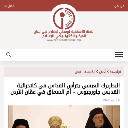
Ski
t
من نحن
اتصل بنا
conten
اللجنة الأسقفية لوسائل الإعلام في لبنان
المركـــز الكاثولـــيـكي للإعـــلام
www.centrecatholique.org
الرئيسية
أديان
الكنيسة - لبنان
البطريرك العبسي يترأس القداس في كاتدرائية
القديس جاورجيوس – أم السماق في عمّان الأردن
8 أبريل، 2025