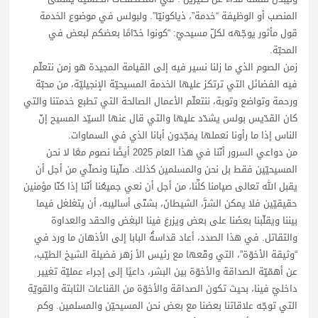
المنصب أو الوظيفة “خدمة”، ذياكونيّا”. ولبولس في موضوع الخدمة
قول مأثور يوجّهه لكلّ مسيحيّ: “كونوا خدّامًا بعضكم لبعض في
المحبّة.
زمن الصوم الذي ما زلنا نسير فيه إلى القيامة المجيدة هو زمن نتعلّم
فيه الفضائل التي ترتكز عليها الخدمة المسيحيّة الإنجيليّة، من محبّة
ورحمة وتواضع وتوبة، ننتعلّم الأعمال الصالحة التي تطبع خدمتنا والتي
كان القدّيس بولس يشدّد عليها والتي قال عنها السيّد المسيح إنّ
الناس إذا ما رأونا نعملها يمجّدون أبانا الذي في السماوات.
من دواعي السرور أنّنا في هذا العام 2025 أيضًا نصوم معًا لا نحن
المسيحيّين فقط بل نحن والمسلمين كذلك. صلّينا ونصلّي من أجل أن
يقبل الله تعالى صيامنا كلِّنا، من أجل أن نعي جميعُنا أنّنا إذا كنّا مؤمنين
حقيقيّين فلا يمكن الشرَّ، الشيطانَ، بشتّى أساليبه، أن يتغلغل فيما
بيننا ويقلّبنا بعضَنا على بعض ويزرعَ فينا البغض والحقد والعداوة
والتقاتل. في هذا الصدد، أعاد قداسةُ البابا إلى الأذهان ما ورد في
“وثيقة الأخوّة”، التي وقّعها مع رئيس الأ زهر فضيلة الشيخ الطيّب،
عن أهمّيّة الصداقة والأخوّة بين البشر، داعيًا إلى إجراء عمليّة تغيير
داخليّ فينا، بحيث تكون الصداقة والأخوّة من القناعات الثابتة والقويّة
التي توجّه علاقاتنا بعضنا مع بعض نحن المسيحيّن والمسلمين. وكم