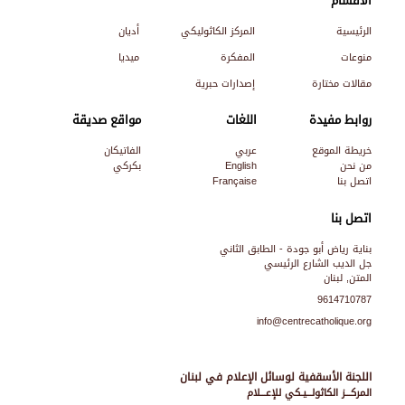
الأقسام
الرئيسية
المركز الكاثوليكي
أديان
منوعات
المفكرة
ميديا
مقالات مختارة
إصدارات حبرية
روابط مفيدة
اللغات
مواقع صديقة
خريطة الموقع
عربي
الفاتيكان
من نحن
English
بكركي
اتصل بنا
Française
اتصل بنا
بناية رياض أبو جودة - الطابق الثاني
جل الديب الشارع الرئيسي
المتن, لبنان
9614710787
info@centrecatholique.org
اللجنة الأسقفية لوسائل الإعلام في لبنان
المركـــز الكاثولـــيـكي للإعـــلام