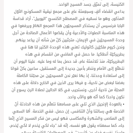
الكنيسة، إلى تمزّق جسد المسيح الواحد.
بداعي انقضاء ألفٍ وسبعِمئة عامٍ على مجمع نيقية المسكونيّ الأوّل
المذكور، وهو ما نسمّيه في المصطلح الكنسيّ “اليوبيل”، أراد قداسة
البابا فرنسيس أن يستذكر المسيحيّون هذا المجمع الهامّ ويرفعوا في
هذه المناسبة الصلوات والأدعية وأن يقدّموا الأعمال الصالحة من أجل
وحدة المسيحيّين في الإيمان، متجنّبين كلّ من شأنه أن يباعد بينهم.
ونحن كروم ملكيّين كاثوليك تعني هذه الوحدة الكثير لنا هنا في
بطريركيّة أنطاكيا. ما حصل في الماضي من انقسام في هذه
البطريركيّة، منذ ثلاثمئة عام، قد حصل بما له وما عليه. علينا اليوم أن
نتطلّع إلى الأمام وننظر بأعين جديدة إلى المستقبل، ساعين بكلّ قوانا
إلى استعادة وحدتنا، إذ بها نعبّر نحن المسيحيّين عن محبّتنا الكاملة
بعضنا لبعض من ناحية، و فيها يرى الذين في الخارج دلالة على هذه
المحبّة من ناحية أخرى، ونستجيب في كلا الحالين لصلاة الربّ يسوع أن
نكون واحدًا كما أنّه هو والآب واحد.
• بالعودة إلإنجيل الذي تلي على مسامعنا نتعلّم من هذه الحادثة أنّ
الخدمة هي رسالتنا وأنّ التنافس، إن حصل، ففي الخدمة. أمّا السعي
إلى المناصب والشهرة والمكاسب فهو ليس من فكر المسيح الذي إنّما
جاء، كما سمعناه يقول هو نفسه، إنّه قد “جاء لكي يَخدم لا لكي يُخدم،
وليبذل نفسه فداء عن كثيرين”. في المصطلحات الكنسيّة يسمّى