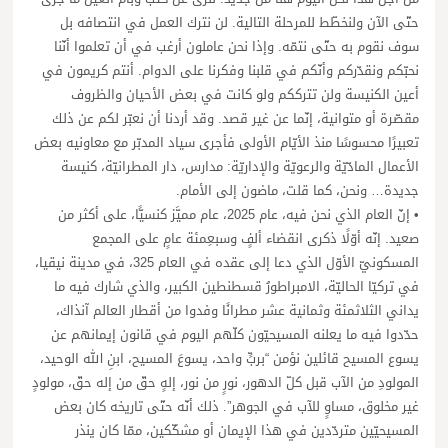
حتّى الآن ولنخطّط للمرحلة التالية. لن نترك العمل في انتصافه بل
سوف نقوم به حتّى نتمّه. وإذا نحن عاملون أرغب في أن تعلموا أنّنا
نحبّكم ونقدّركم وأنّكم في قلبنا وفكرنا على الدوام. أنتم كريمون في
أعين الكنيسة ولن تترككم ولو كانت في بعض الأحيان والظروف
مقصّرة أو متوانية، إنّما عن غير قصد. وقد أردنا أن نعبّر لكم عن ذلك
تعبيرًا محسوسًا منذ الأيّام الأولى فأجرى سياد المدبّر مع معاونيه بعض
الأعمال المادّيّة والرعويّة والإداريّة: مدارس، دار المطرانيّة، كنيسة
جديدة… ونحن، كما قلت، ماضون إلى الأمام.
• إنّ العام الذي نحن فيه، عام 2025، عام مميَّز كنسيًّا، على أكثر من
صعيد. إنّه أوّلًا ذكرى انقضاء ألفٍ وسبعِمئة عامٍ على المجمع
المسكونيّ الأوّل الذي دعا إلى عقده في العام 325، في مدينة نيقيا،
في تركيّا الحاليّة، الامبراطورُ قسطنطين الكبير، والذي شارك فيه ما
يداني الثلاثمئة وثمانية عشر مطرانًا وفدوا من أقطار العالم آنذاك،
حدّدوا فيه ما يعلنه المسيحيّون كلّهم اليوم في قانون إيمانهم عن
يسوع المسيح قائلين نؤمن “بربٍّ واحد، يسوعَ المسيح، ابنِ الله الوحيد،
المولودِ من الآب قبل كلّ الدهور، نورٍ من نور، إلهٍ حقّ من إله حقّ، مولودٍ
غير مخلوق، مساوٍ للآب في الجوهر”. ذلك أنّه حتّى تاريخه كان بعض
المسيحيّين متردّدين في هذا الإيمان أو مشكّكين، ممّا كان ينذر