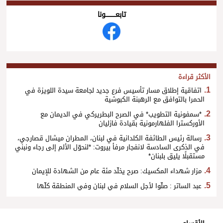
تابعــــــــــونا
الأكثر قراءة
اتفاقية إطلاق مسار تأسيس فرع جديد لجامعة سيدة اللويزة في
الحمرا بالتوافق مع الرهبنة الكبوشية
*سمفونية التطويب* في الصرح البطريركي في الديمان مع
الأوركسترا الفلهارمونية بقيادة فازليان
رسالة رئيس الطائفة الكلدانية في لبنان، المطران ميشال قصارجي،
في الذكرى السادسة لانفجار مرفأ بيروت: *لنحوّل الألم إلى رجاء ونبني
مستقبلًا يليق بلبنان*
مزار شهداء المكسيك: صرح يخلّد مئة عام من الشهادة للإيمان
عبد الساتر : صلّوا لأجل السلام في لبنان وفي المنطقة كلّها