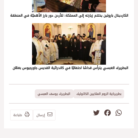
الكاردينال بارولين يختتم زيارته إلى المملكة: للأردن دور بارز الأهميّة في المنطقة
البطريرك العبسي يترأس قداسًا احتفاليًا في كاتدرائية القديس جاورجيوس بعمّان
بطريركية الروم الملكيين الكاثوليك
البطريرك يوسف العبسي
Twitter
Facebook
WhatsApp
إرسال
طباعة