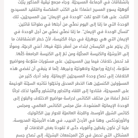
بانشقاقات في الجماعة المسيحيّة. وجاء مجمع نيقية المذكور يثبّت
ألوهيّة يسوع المسيح اعتمادًا على الكتب المقدّسة والتقليد المسيحيّ
الثابت. على هذا النحو تمّت “الوحدة في الإيمان” بين المسيحيّين، تلك
الوحدة التي ما زلنا إلى اليوم نصلّي من أجلها في صلواتنا قائلين:
“لنسأل الوحدة في الإيمان”. ما زلنا نصلّي نصلّي من أجل الوحدة في
الإيمان التي هي جوهريّة في حياة الكنيسة، لأنّ خطر الانشقاقات ما
زال يخيّم على الكيسةن ابتداء من أصغر خليّة فيها، أعني الرعيّة، وصولًا
إلى الأبرشيّة والكنيسة المحلّيّة ومن ثمّ إلى الكنيسة الجامعة كلّها.
قد تحصل خلافات فيما بين المسيحيّين، على مستويات متنوّعة ومواضيع
متنوّعة، إداريّة وراعويّة ولاهوتيّة وغيرها، إنّما لا ينبغي أن تفضي هذه
الخلافات إلى تصدّع وحدة المسيحيّين الإيمانيّة. وقد أدرك كثير من
المسؤولين الكنسيّين هذا الخطر المحدق وتخيّلوا نتائجه السيّئة الوخيمة
على المسيحيّة، فتنادوا إلى اللقاء والتحاور والتشاور وألّفوا لذلك لجانًا
تضمّ أعضاءً من مختلف الكنائس لدراسة مواضيع الاختلاف والبلوغ إلى
الوحدة الإيمانيّة المنشودة، مثل مجلس الكنائس العالمي، ومجلس
كنائس الشرق الأوسط، واللجنة العالميّة للحوار بين الكاثوليك
والأورثوذكس. وهنا في الأردنّ الحبيب، في هذه الأبرشيّة المحروسة،
علينا أن نكون يقظين وأقوياء حتّى لا تقودنا بعض الخلافات أو
المشاكل، التي تحصل في كلّ المجتمعات البشريّة، إلى تصدّع جسم