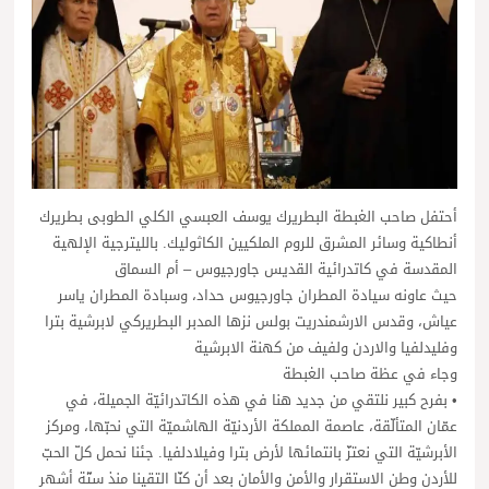
أحتفل صاحب الغبطة البطريرك يوسف العبسي الكلي الطوبى بطريرك
أنطاكية وسائر المشرق للروم الملكيين الكاثوليك. بالليترجية الإلهية
المقدسة في كاتدرائية القديس جاورجيوس – أم السماق
حيث عاونه سيادة المطران جاورجيوس حداد، وسبادة المطران ياسر
عياش، وقدس الارشمندريت بولس نزها المدبر البطريركي لابرشية بترا
وفليدلفيا والاردن ولفيف من كهنة الابرشية
وجاء في عظة صاحب الغبطة
• بفرح كبير نلتقي من جديد هنا في هذه الكاتدرائيّة الجميلة، في
عمّان المتألّقة، عاصمة المملكة الأردنيّة الهاشميّة التي نحبّها، ومركز
الأبرشيّة التي نعتزّ بانتمائها لأرض بترا وفيلادلفيا. جئنا نحمل كلّ الحبّ
للأردن وطن الاستقرار والأمن والأمان بعد أن كنّا التقينا منذ ستّة أشهر