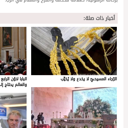
أخبار ذات صلة:
الرّجاء المسيحيّ لا يخدع ولا يُخيِّب
البابا لاوُن الرا
والعالم يحتاج إل