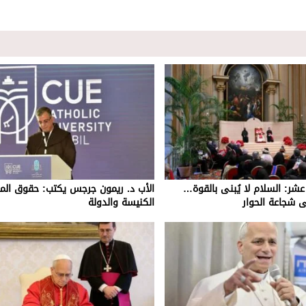
بع عشر: السلام لا يُبنى بالقوة…
الأب د. ريمون جرجس يكتب: حقوق الم
ى شجاعة الحوار
الكنيسة والدولة