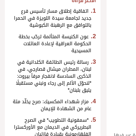
الأكثر قراءة
اتفاقية إطلاق مسار تأسيس فرع
جديد لجامعة سيدة اللويزة في الحمرا
بالتوافق مع الرهبنة الكبوشية
عون الكنيسة المتألمة ترحّب بخطة
الحكومة العراقية لإعادة العائلات
المسيحية
رسالة رئيس الطائفة الكلدانية في
لبنان، المطران ميشال قصارجي، في
الذكرى السادسة لانفجار مرفأ بيروت:
*لنحوّل الألم إلى رجاء ونبني مستقبلًا
يليق بلبنان*
مزار شهداء المكسيك: صرح يخلّد مئة
عام من الشهادة للإيمان
*سمفونية التطويب* في الصرح
البطريركي في الديمان مع الأوركسترا
الفلهارمونية بقيادة فازليان
ة عبر فيها