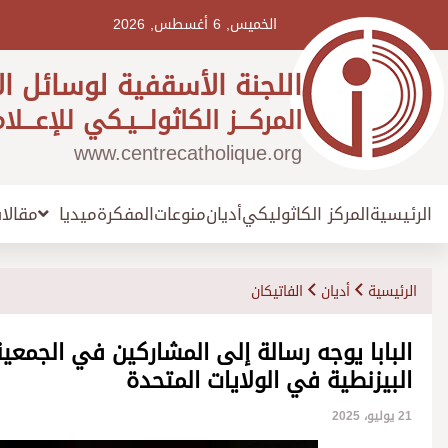
Ski
t
الخميس, 6 أغسطس, 2026
conten
اللجنة الأسقفية لوسائل ال
المركـــز الكاثولـــيـكي للإعـــلا
www.centrecatholique.org
الرئيسية
المركز الكاثوليكي
أديان
منوعات
المفكرة
مقالا
ميديا
الرئيسية
أديان
الفاتيكان
البابا يوجه رسالة إلى المشاركين في الجمعية
البيزنطية في الولايات المتحدة
21 يوليو، 2025