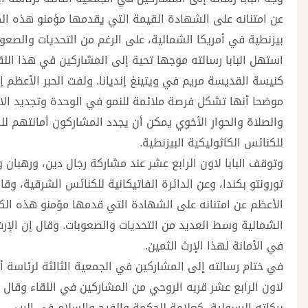
عن امتنانه على الشهادة القيمة التي يقدمها مؤمنو هذه ال
بيزنطية في أمريكا الشمالية، على الرغم من التحديات والصعوب
استهل البابا رسالته موجها تحية إلى المشاركين في هذا اللق
كنيسة القديسة مريم في ويتينغ إنديانا. ولفت الحبر الأعظم 
موضحا أنها تشكل فرصة ملائمة للنمو في الوحدة وتجديد الالت
والصلاة والحوار الأخوي يمكن أن يجدد المشاركون أمانتهم لل
للكنائس الكاثوليكية البيزنطية.
وتوقف البابا لاون الرابع عشر عند مشاركة رجال دين، ورهبان 
تورونتو بكندا، وعن الدائرة الفاتيكانية للكنائس الشرقية، وق
الأعظم عن امتنانه على الشهادة التي قدمها مؤمنو هذه الكن
الشمالية وسط العديد من التحديات والصعوبات. وقال إن الإرث
في الأمانة لهذا الإرث الثمين.
في ختام رسالته إلى المشاركين في الجمعية الثالثة لرئاسة أبر
لاون الرابع عشر قربه الروحي من المشاركين في اللقاء وقال إ
بركاته الرسولية، كعلامة للحكمة والفرح والسلام في الرب.