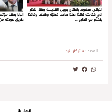
الاباتي محفوظ بافتتاح يوبيل القديسة رفقا: ننظر
الى فخامته قائدًا صلبًا صاحب قضيّة وهدف وقائدًا
البابا يعقد مؤت
يتكلّم مع الخارج…
طريق عودته من 
المصدر:
فاتيكان نيوز
Twitter
Facebook
WhatsApp
اتصل بنا