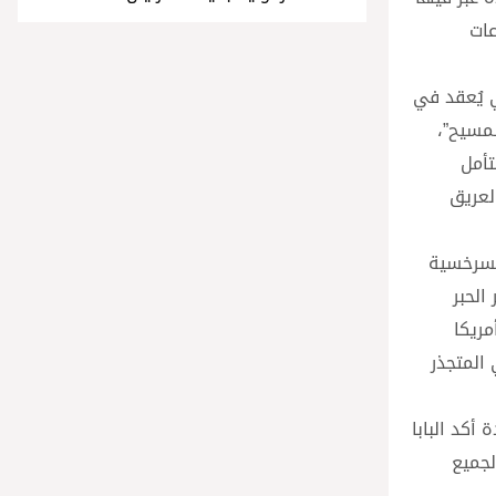
عات
ي يُعقد في
لمسيح”،
تأمل
لعريق
إكسرخسية
الحبر
ريكا
المتجذر
أكد البابا
لجميع