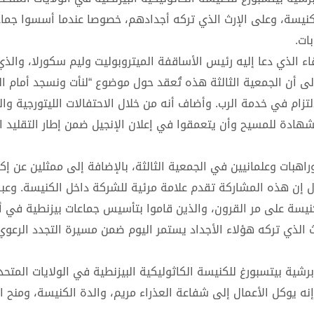
كنيسة، وعلى الإرث الذي تركه أجدادهم، خصوصا عندما أسسوا جما
ات.
اء الذي دعا إليه رئيس الأساقفة الميتروبوليت وليم سكورلا، والذ
إلى أن الجمعية الثالثة هذه تُعقد حول موضوع “لنأت ونسجد أمام ا
زام في خدمة الرب. وأضاف أنه من خلال الاحتفالات الليتورجية وال
شهادة للمسيح وأن يتعمقوا في إعلان الإنجيل ضمن إطار التقليد ا
وراهبات وعلمانيين في الجمعية الثالثة، بالإضافة إلى ممثلين عن 
ال إن هذه المشاركة تقدم علامة مرئية للشركة داخل الكنيسة. وعبر 
يسة على مر القرون، والذين قاموا بتأسيس جماعات بيزنطية في أم
 الذي تركه هؤلاء الأجداد يستمر اليوم ضمن مسيرة التجدد الرعوي 
شية بيتسبورغ للكنيسة الكاثوليكية البيزنطية في الولايات المتحدة 
نه يوكل الأعمال إلى شفاعة العذراء مريم، والدة الكنيسة، ومنح ا