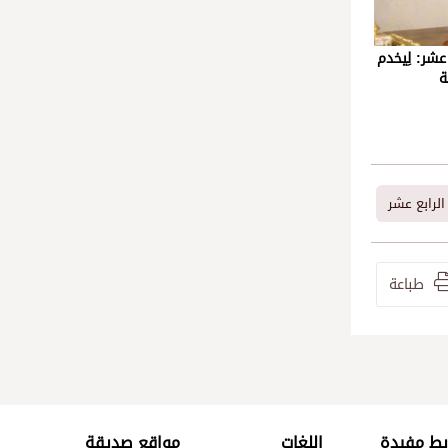
 عشر: لِيخدم
ة
 الرابع عشر
طباعة
بط مفيدة
اللغات
مواقع صديقة