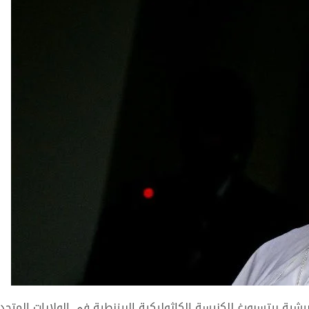
برشية بيتسبورغ للكنيسة الكاثوليكية البيزنطية في الولايات المتحد