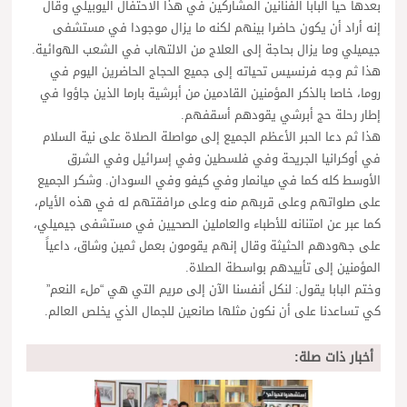
بعدها حيا البابا الفنانين المشاركين في هذا الاحتفال اليوبيلي وقال
إنه أراد أن يكون حاضرا بينهم لكنه ما يزال موجودا في مستشفى
جيميلي وما يزال بحاجة إلى العلاج من الالتهاب في الشعب الهوائية.
هذا ثم وجه فرنسيس تحياته إلى جميع الحجاج الحاضرين اليوم في
روما، خاصا بالذكر المؤمنين القادمين من أبرشية بارما الذين جاؤوا في
إطار رحلة حج أبرشي يقودهم أسقفهم.
هذا ثم دعا الحبر الأعظم الجميع إلى مواصلة الصلاة على نية السلام
في أوكرانيا الجريحة وفي فلسطين وفي إسرائيل وفي الشرق
الأوسط كله كما في ميانمار وفي كيفو وفي السودان. وشكر الجميع
على صلواتهم وعلى قربهم منه وعلى مرافقتهم له في هذه الأيام،
كما عبر عن امتنانه للأطباء والعاملين الصحيين في مستشفى جيميلي،
على جهودهم الحثيثة وقال إنهم يقومون بعمل ثمين وشاق، داعياً
المؤمنين إلى تأييدهم بواسطة الصلاة.
وختم البابا يقول: لنكل أنفسنا الآن إلى مريم التي هي “ملء النعم”
كي تساعدنا على أن نكون مثلها صانعين للجمال الذي يخلص العالم.
أخبار ذات صلة: