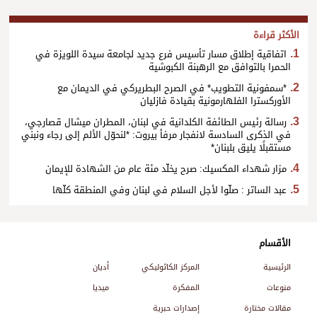
الأكثر قراءة
اتفاقية إطلاق مسار تأسيس فرع جديد لجامعة سيدة اللويزة في
الحمرا بالتوافق مع الرهبنة الكبوشية
*سمفونية التطويب* في الصرح البطريركي في الديمان مع
الأوركسترا الفلهارمونية بقيادة فازليان
رسالة رئيس الطائفة الكلدانية في لبنان، المطران ميشال قصارجي،
في الذكرى السادسة لانفجار مرفأ بيروت: *لنحوّل الألم إلى رجاء ونبني
مستقبلًا يليق بلبنان*
مزار شهداء المكسيك: صرح يخلّد مئة عام من الشهادة للإيمان
عبد الساتر : صلّوا لأجل السلام في لبنان وفي المنطقة كلّها
الأقسام
الرئيسية
المركز الكاثوليكي
أديان
منوعات
المفكرة
ميديا
مقالات مختارة
إصدارات حبرية