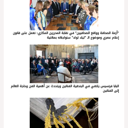
"أزمة الصحافة وواقع الصحافيين" في نقابة المحررين المكاري: نعمل على قانون
إعلام عصري وموضوع الـ "تيك توك" سنواجهه بمهنية
البابا فرنسيس يلتقي في البندقية الفنانين ويتحدث عن أهمية الفن وحاجة العالم
إلى الفنانين