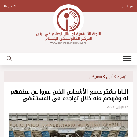
Ski
t
من نحن
اتصل بنا
conten
اللجنة الأسقفية لوسائل الإعلام في لبنان
المركـــز الكاثولـــيـكي للإعـــلام
www.centrecatholique.org
الرئيسية
أديان
الفاتيكان
البابا يشكر جميع الأشخاص الذين عبروا عن عطفهم
له وقربهم منه خلال تواجده في المستشفى
17 فبراير، 2025