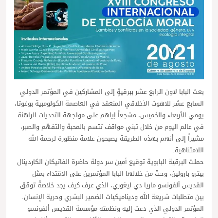
بعث البابا لاون الرابع عشر ببرقيةٍ إلى المشاركين في المؤتمر الدولي
السابع عشر للاهوت الأخلاقي المنعقد في العاصمة الكولومبية بوغوتا،
يومي الأربعاء والخميس، مشجعاً إياهم على مواجهة التحديات الراهنة
في عالم اليوم من خلال تبني مواقف تتسم بالمحبة والتفهّم والصبر،
مشيراً إلى أنهم بهذه الطريقة يصبحون علامة منظورة لرحمة الله
اللامتناهية.
حملت البرقية البابوية توقيع أمين سر دولة حاضرة الفاتيكان الكاردينال
بيترو بارولين، وحثّ من خلالها البابا المؤتمرين على الاقتداء بمثل
القديس ألفونسو ماريا دي ليغوري، الذي عرف كيف يجد خلاصةً توفّق
بين متطلبات شريعة الله وديناميكيات الضمير البشري وحرية الإنسان.
المؤتمر الدولي الذي دعت إليه ونظمته مؤسسة القديس ألفونسو