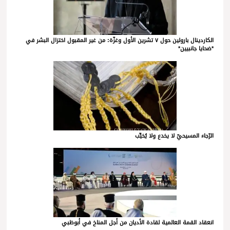
الكاردينال بارولين حول ٧ تشرين الأول وغزّة: من غير المقبول اختزال البشر في
*ضحايا جانبيين*
الرّجاء المسيحيّ لا يخدع ولا يُخيِّب
انعقاد القمة العالمية لقادة الأديان من أجل المناخ في أبوظبي