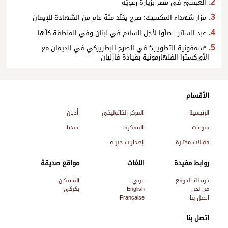
العبسيّ في مصر بزيارة رعويّة
مزار شهداء المكسيك: صرح يخلّد مئة عام من الشهادة للإيمان
عبد الساتر : صلّوا لأجل السلام في لبنان وفي المنطقة كلّها
*سمفونية التطويب* في الصرح البطريركي في الديمان مع
الأوركسترا الفلهارمونية بقيادة فازليان
الأقسام
الرئيسية
المركز الكاثوليكي
أديان
منوعات
المفكرة
ميديا
مقالات مختارة
إصدارات حبرية
روابط مفيدة
اللغات
مواقع صديقة
خريطة الموقع
عربي
الفاتيكان
من نحن
English
بكركي
اتصل بنا
Française
اتصل بنا