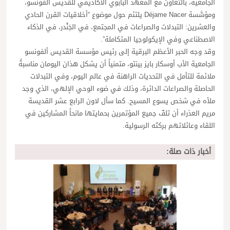
الجامعية، بالتعاون مع المعهد البابوي الأكاديمي للقديس ألفونسو،
ومؤسَّسة Déjame Nacer يلتئم حول موضوع “أخلاقيات القرن الحادي
والعشرين: التبدلات والصراعات في المجتمع، في الجَنْدر، في الذكاء
الاصطناعي وفي الإيكولوجيا المتكاملة”.
وقد وجه الحبر الأعظم البرقية إلى رئيس مؤسسة القديس ألفونسو
الجامعية الأب أوسكار بايز بينتو، متمنياً أن يشكل هذان اليومان مناسبةً
ملائمة للتأمل في التحديات الراهنة في عالم اليوم، وفي التبدلات
الحاصلة والصراعات الدائرة، وذلك في ضوء الوحي الإلهي، الذي وجد
ملأه في شخص يسوع المسيح. كما سأل لاون الرابع عشر القديسة
مريم العذراء أن تلفّ جميع المؤتمرين بحمايتها مانحاً المشاركين في
اللقاء وعائلاتهم بركتَه الرسولية.
أخبار ذات صلة: