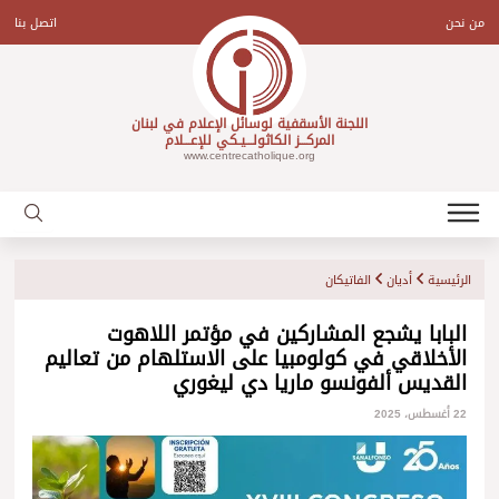
Ski
t
من نحن
اتصل بنا
conten
اللجنة الأسقفية لوسائل الإعلام في لبنان
المركـــز الكاثولـــيـكي للإعـــلام
www.centrecatholique.org
الرئيسية
أديان
الفاتيكان
البابا يشجع المشاركين في مؤتمر اللاهوت
الأخلاقي في كولومبيا على الاستلهام من تعاليم
القديس ألفونسو ماريا دي ليغوري
22 أغسطس، 2025