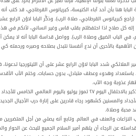
تَذكرنا نعمة بنوتنا الإلهية، فإننا نُعبِّر عن الالتزام بالرد على هذ
لبابا هنا بأن أحد آباء الكنيسة، كبريانوس القرطاجي، قد كتب أنه 
اجع كبريانوس القرطاجي، صلاة الرب). وذكَّر البابا لاوُن الرابع عشر
إله كل صلاح اذا احتفظتم بقلب قاس وغير انساني، لأنكم في هذه 
 في الباب الضيق وصلاة الرب). وواصل قداسة البابا أنه لا يمكن 
ن الأهمية بالأحرى أن ندع أنفسنا نتبدل بصلاحه وصبره ورحمته ك
الملائكي شدد البابا لاوُن الرابع عشر على أن الليتورجيا تدعونا، 
له، باستعداد وهدوء وعطف متبادل، بدون حسابات. وختم الأب الأقدس
هار عذوبة وجه الآب.
هذا وعقب تلاوة صلاة التبشير الملائكي أراد قداسة البابا التذكير بالاحتفال اليوم ٢٧ تموز يوليو باليوم العالمي
الأجداد والمسنين كشهود رجاء قادرين على إنارة درب الأجيال الجديدة
 محبة وصلاة.
 النزاعات والعنف في العالم. وتابع أنه يصلي من أجل المتضررين من
قداسته عن الرجاء أن يلهم أمير السلام الجميع للبحث عن الحوار وال