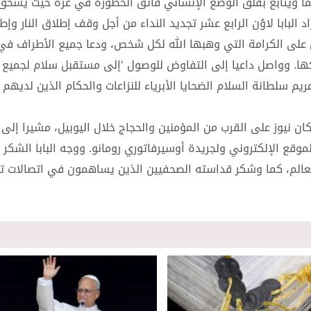
كما ويتابع بقلق الوضع الإنساني فائق الخطورة في غزة حيث يسحق
 البابا لاوُن الرابع عشر تجديد النداء من أجل وقف إطلاق النار وإ
دس على الكرامة التي وهبها الله لكل شخص، ودعا جميع الأطراف في 
هكها. وواصل داعيا إلى التفاوض للوصول ‘إلى مستقبل سلام لجميع
م سلطانة السلام الضحايا الأبرياء للنزاعات والحكام الذين لديهم 
يكان نيوز على القرب من المؤمنين والحجاج خلال اليوبيل، مشيرا إلى
قع الإلكتروني ولجريدة أوسيرفاتوري رومانو. ووجه البابا الشكر 
ى العالم، كما وشكر قداسته الصحفيين الذين يساهمون في اتصالات 