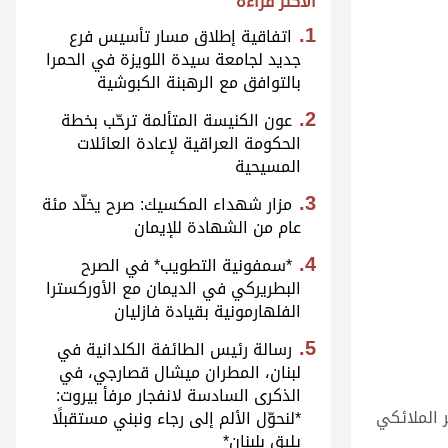
الأكثر قراءة
اتفاقية إطلاق مسار تأسيس فرع
جديد لجامعة سيدة اللويزة في الحمرا
بالتوافق مع الرهبنة الكبوشية
عون الكنيسة المتألمة ترحّب بخطة
الحكومة العراقية لإعادة العائلات
المسيحية
مزار شهداء المكسيك: صرح يخلّد مئة
عام من الشهادة للإيمان
*سمفونية التطويب* في الصرح
البطريركي في الديمان مع الأوركسترا
الفلهارمونية بقيادة فازليان
رسالة رئيس الطائفة الكلدانية في
لبنان، المطران ميشال قصارجي، في
الذكرى السادسة لانفجار مرفأ بيروت:
ر الملائكي
*لنحوّل الألم إلى رجاء ونبني مستقبلًا
يليق بلبنان*