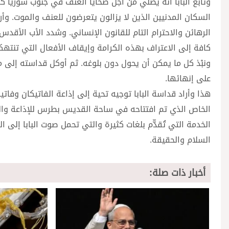
وتابع البابا أنه يصلي من أجل ضحايا العنف في جنوب سوريا 
السكان المدنيين الذين لا يزالون يتعرضون للعنف والموت. وأراد
الرهائن والاحترام التام للقانون الإنساني. وشدد الأب الأق
كافة إلى الاعتراف بهذه الكرامة وإيقاف الأفعال التي تنت
ونبْذ كل ما يمكن أن يحول دون بلوغه. ثم أوكل قداسته إلى مري
على إنهائها.
هذا وأراد قداسة البابا توجيه تحية إلى إذاعة الفاتيكان وفات
الخاص الذي تم افتتاحه في ساحة القديس بطرس للإذاعة والمو
الخدمة التي تُقدّّم بلغات كثيرة والتي تحمل صوت البابا إل
السلام والحقيقة.
أخبار ذات صلة: