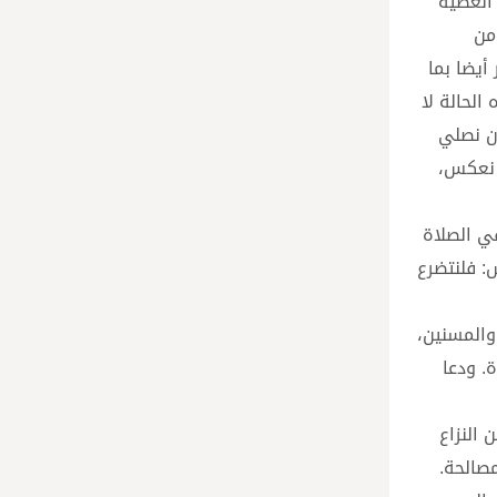
ه العطية
من
 أيضا بما
الحالة لا
أن نصلي
ي نعكس،
في الصلاة
: فلنتضرع
 الخامس للأجداد والمسنين،
. ودعا
 النزاع
مصالحة.