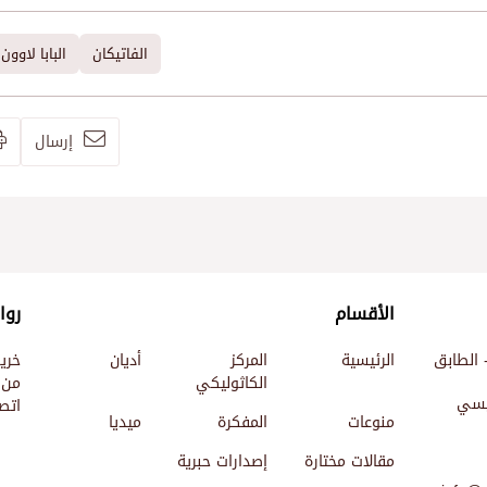
الفاتيكان
البابا لاوون
إرسال
الأقسام
روا
 الطابق
الرئيسية
المركز
أديان
خري
الكاثوليكي
من 
ئيسي
اتصل
منوعات
المفكرة
ميديا
مقالات مختارة
إصدارات حبرية