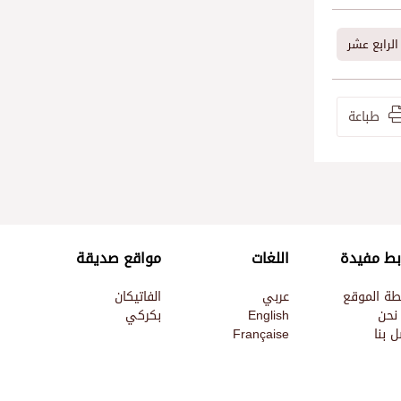
 الرابع عشر
طباعة
بط مفيدة
اللغات
مواقع صديقة
طة الموقع
عربي
الفاتيكان
نحن
English
بكركي
 بنا
Française