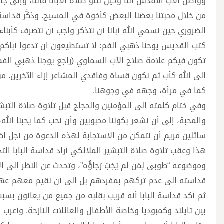
وواصل الأب الأقدس أننا وحين نتلو صلاة الأبانا فإننا، وإلى جانب 
من خلال محبتنا بعضنا البعض كأخوة في المسيح. وذكَّر قداسة ا
الضروري حين نسمي الله أبانا أن نتذكر واجب أن نتصرف كأبناء (ر
كتب القديس يوحنا ذهبي الفم: لا تستطيعون ان تدعوا أباكم 
تكون فيكم علامة صلاح الآب السماوي (راجع يوجنا ذهبي الفم،
إلى الله كآب ثم نكون قساة وفاقدي المشاعر إزاء الآخرين. م
كما في مرآة، وجهه في وجوهنا.
وفي ختام كلمته إلى المؤمنين والحجاج قبل تلاوة صلاة التبشير 
والمحبة، إلى أن نشعر بكوننا محبوبين وأن نحب كما يحبنا ال
سائلين مريم أن نتمكن من الاستجابة لهذه الدعوة من أجل إظ
وموضوعه “طوبى لِمَن لم يَخِبْ رَجاؤُه”، وتحدث عن النظر إلى 
قداسته إلى عدم تركهم بمفردهم بل إلى أن نقيم معهم عهد
ثم أكد قداسة البابا أنه قريب بقلبه من جميع من يعانون بسبب
بين تايلند وكمبوديا وخاصة الأطفال والعائلات النازحة. وأعرب 