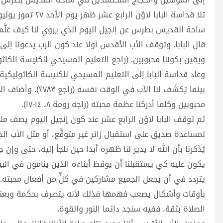
تلا قداسة البابا
قال البابا. وتوقف الأب الأقدس أولا عند كون الرب يدعونا إلى أ
ويقين بكوننا محبوبين. (راجع التعليم المسيحي للكنيسة الكاثوليكي
وعاد قداسة البابا إلى التعليم المسيحي للكنيسة الكاثوليكية مش
بينما يُكشَف لنا ا
محبوبين وكلما أدركنا عظمة محبته (راجه رومة ٨، ١٤-١٧).
ثم توقف البابا لاوُن الرابع عشر عند كون إنجيل اليوم يصف م
لمساعدة صديق على استقبال زائر غير متوقَّع، أو مثل الأب 
يُذَكرنا بأن الله لا يدير لنا ظهره أبدا حين نلجأ إليه، حتى وإ
يتردد في أن يجعل الجميع مشاركين في كلٍّ من أفعال محبته. ا
بأوقات وأشكال يصعب فهمها فذلك لأنه يتصرف بحكمة وبعناية
الصلاة بثقة، ففيه سنجد دائما النور والقوة.