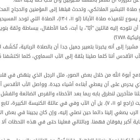
 لاوُن الرابع عشر ظهر يوم الأحد ٢٧ تموز يوليو صلاة التبشير الملائكي، وتحدث قبلها إلى المؤمنين والح
ساحة القديس بطرس عن إنجيل اليوم الذي يروي لنا كيف عَلَّم يسوع تلاميذه صلاة الأبانا (لو ١١، ١-١٣)،
ن نتوجه إليه قائلين “أبّا”، يا أبت، كما الأطفال، ببساطة وثقة بنوي
ة ٢٧٧٨)
يرا إلى أنه يخبرنا بتعبير جميل جدا أن بالصلاة الربانية، نُكشَف ل
لآب في الوقت نفسه (راجع ٢٧٨٣). وأضاف الأب الأقدس أننا كلما صلينا بثقة إلى الآب السماوي، كلما اكتشفن
لامح أبوة الله من خلال بعض الصور، مثل الرجل الذي ينهض في قلب 
الذي يحرص على أن يعطي أبناءه أشياء جيدة. وواصل الأب الأقدس أ
ن جئنا متأخرين لنطرق بابه ربما بعد الأخطاء والفرص الضائعة والفشل،
يكون عليه كي يستقبلنا أن يوقظ أبناءه الذين ينامون في البيت (راجع لو ١١، ٧). بل أن الآب وفي في عائلة الكنيسة الكبيرة
لرب يصغي إلينا دائما حين نصلي إليه، وإن كان يجيبنا في بعض الأ
 أكبر يفوقان فهمنا. وبالتالي فعلينا حتى في هذه اللحظات ألا