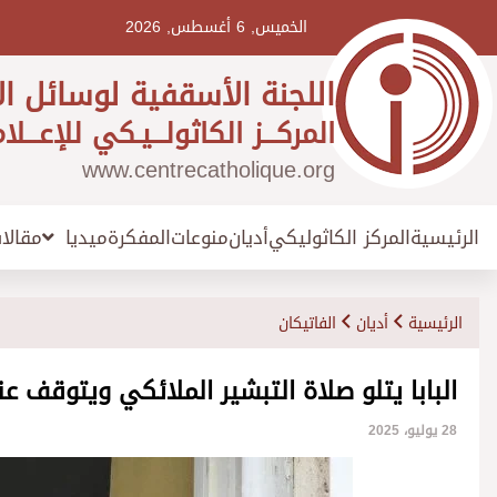
Ski
t
الخميس, 6 أغسطس, 2026
conten
اللجنة الأسقفية لوسائل ال
المركـــز الكاثولـــيـكي للإعـــلا
www.centrecatholique.org
الرئيسية
المركز الكاثوليكي
أديان
منوعات
المفكرة
مقالا
ميديا
الرئيسية
أديان
الفاتيكان
البابا يتلو صلاة التبشير الملائكي ويتوقف عند
28 يوليو، 2025