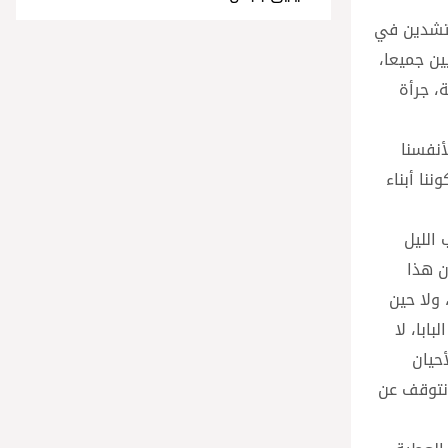
جاج المحتشدين في
 الصلاة التي توحد المسيحيين جميعا،
ة، جرأة
أنفسنا
ا كوننا أبناء
الليل
ن هذا
 ولا حين
، تابع البابا، لا
حيان
 نتوقف عن