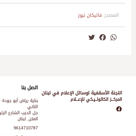
المصدر:
فاتيكان نيوز
Twitter
Facebook
WhatsApp
اتصل بنا
اللجنة الأسقفية لوسائل الإعلام في لبنان
المركـــز الكاثولـــيـكي للإعـــلام
بناية رياض أبو جودة -
الثاني
جل الديب الشارع الر
المتن, لبنان
9614710787