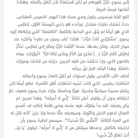
إلى يسوع، لكنّ قلوبهم لم تكن مُستعدّة لأن تتغيّر بكلمته. وهكذا
أضاعوا فرصة الحياة.
تابع البابا فرنسيس يقول وفي مساء هذا اليوم، الخميس المقدّس،
حدثَ تشابك نظرات متبادل. ورائده هو راعي كنيستنا الأوّل، بُطرُس.
الذي هو أيضًا لم يَثق في البداية بالكلمة “الكاشفة” التي وجّهها إليه
يسوع: “ستُنكِرُني ثَلاثَ مَرَّات”. هكذا “غاب يسوع عن نظره” وأنكره عند
صياح الدّيك. ولكن بعدها، عندما “التَفَتَ الرَّبُّ ونظَرَ إِلى بُطرُس، تذَكَّرَ
بُطرُسُ كَلامَ الرَّبِّ […] فخَرَجَ مِنَ الدَّارِ وبَكى بُكاءً مُرًّا”. اغْرَوْرَقت عيناه
بالدّموع التي، وإذ تدفّقت من قلبه الجريح، حرّرته من قناعات ومبرّرات
خاطئة. وهذا البكاء المرّ غيَّر حياته.
أضاف الأب الأقدس يقول لسنوات لَم تُغيِّر كلمات يسوع وأعماله
انتظارات بطرس، التي كانت تشبه انتظارات أهل النّاصرة: فهو أيضًا كان
ينتظر مسيحًا سياسيًّا وقديرًا، قويًّا وحاسمًا، وإزاء عثرة يسوع ضعيف، تمّ
اعتقاله بدون أن يقاوم، أعلن قائلاً: “إِنِّي لا أَعرِفُه!”. وهذا صحيح، لم
يكن يعرفه: لقد بدأ يتعرّفُ عليه عندما، وفي ظلمة إنكاره له، أفسح
المجال لدموع الخجل والتّوبة. وسيعرفه حقًّا عندما وإذ حزن “لأنه قال له
في المرة الثالثة: “أَتُحِبُّني حُبًّا شَديدًا؟”، سيسمح لنظرة يسوع بأن
تخترقه بالكامل. وعندها سينتقل من الـ “إِنِّي لا أَعرِفُه”، ليقول “يا رَبّ،
أَنتَ تَعلَمُ كُلَّ شَيء”.