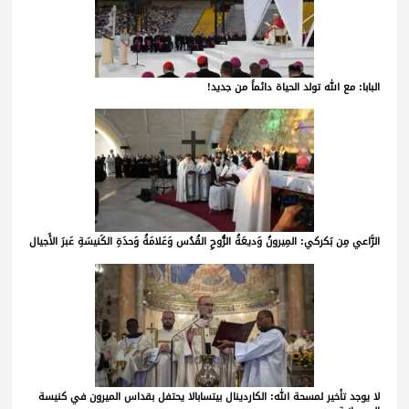
البابا: مع الله تولد الحياة دائماً من جديد!
الرَّاعي مِن بَكركي: المِيرونُ وَديعَةُ الرُّوحِ القُدُس وَعَلامَةُ وَحدَةِ الكَنيسَةِ عَبرَ الأَجيال
لا يوجد تأخير لمسحة الله: الكاردينال بيتسابالا يحتفل بقداس الميرون في كنيسة