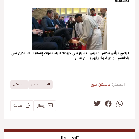
الجسمانية
الراعي ترأس قداس خميس الاسرار في حريصا: لترك ممرّات إنسانية للصامدين في
بلداتهم الجنوبية ولا يليق بنا أن نقبل…
المصدر:
فاتيكان نيوز
البابا فرنسيس
الفاتيكان
Twitter
Facebook
WhatsApp
إرسال
طباعة
تابعــــــــــونا