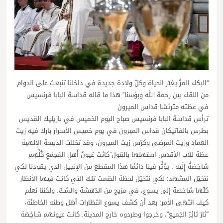
“البكاء المرُّ يغيّر الحياة وكلّ ولادة جديدة في داخلنا تنبعث على الدوام
من اللقاء بين رحمة الله وبؤسنا” هذا ما قاله قداسة البابا فرنسيس
في عظته مترئسًا قداس الميرون
ترأس قداسة البابا فرنسيس صباح اليوم الخميس في بازيليك القديس
بطرس بالفاتيكان قداس الميرون في يوم خميس الأسرار بارك فيه زيت
العماد وزيت المرضى وكرّس زيت الميرون، وقد تخللت الذبيحة الإلهية
عظة للأب الأقدس استهلها بالقول”كانَت عُيونُ أَهلِ المَجمَعِ كُلِّهِم
شاخِصَةً إِلَيه”. يؤثِّر فينا دائمًا هذا المقطع من الإنجيل الذي يقودنا لكي
نتخيّل المشهد: لكي نتخيّل لحظة الصّمت تلك التي كانت فيها الأنظار
كلّها شاخصة إلى يسوع، في مزيج من الدّهشة والشكّ. ولكننا نعلَم
كيف انتهى الأمر: بعد أن كشف يسوع انتظارات أهل وطنه الخاطئة،
“ثارَ ثائِرُ الجَميع”، وخرجوا وطردوه خارج المدينة. كانت عيونهم شاخِصَة