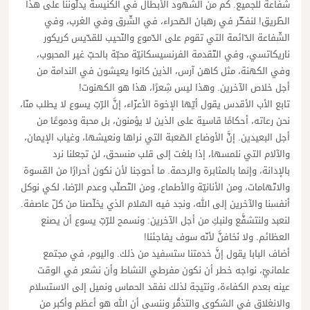
شفاعة للجميع. كم من الشّهود الأبطال في الكنيسة يدلّوننا على هذا
الطّريق! لنفكّر في رهبان الصّحراء، في الشّرق وفي الغرب، وفي
الشّفاعة الدّائمة التي تقوم على الدّموع والنّحيب للقدّيس كريكور
ناريكاتسي، وفي التّقدمة الفرنسيسكانيّة محبّة بالحبّ غير المحبوب،
وفي الكهنة، مثل كاهن آرس، الذين كانوا يعيشون في الندامة من
أجل خلاص الآخرين. وهذا ليس شِعرًا، هذا هو الكهنوت!
تابع الأب الأقدس يقول أيّها الإخوة الأعزّاء، إنَّ الرّبّ يسوع لا يطلب منّا،
نحن رعاته، أحكامًا قاسية على الذين لا يؤمنون، بل محبة ودموعًا من
أجل البعيدين. إنَّ الأوضاع الصّعبة التي نراها ونعيشها، وغياب الإيمان،
والآلام التي نلمسها، إذا بلغت إلى قلب منسحق، لن تجعلنا نرد
بالإدانة، وإنما بالمثابرة والرحمة. ما أحوجنا لأن نكون أحرارًا من القسوة
والاتّهامات، ومن الأنانيّة والأطماع، ومن التّصلّب وعدم الرّضا، لكي نوكل
أنفسنا والآخرين إلى الله، ونجد فيه السّلام الذي يخلّصنا من كلّ عاصفة.
لنعبد ولنتشفَّع ولنبكِ من أجل الآخرين: ونسمح للرّبّ يسوع أن يصنع
العظائم. ولا نَخافنَّ لأنّه سوف يفاجئنا!
أضاف البابا يقول إنَّ خدمتنا ستسفيد من ذلك. واليوم، في مجتمع
علمانيّ، نواجه خطر أن نكون مفرطي النشاط وأن نشعر في الوقت
عينه بعدم الكفاءة، ونتيجة لذلك نفقد الحماس ونميل إلى الاستسلام
والانغلاق في الشكوى والتذمُّر وننسى أن الله هو أعظم وأكبر من