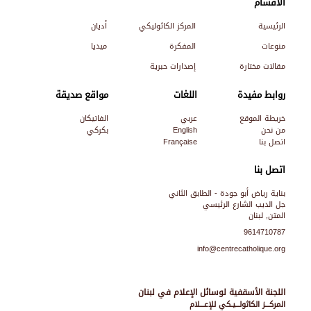
الأقسام
الرئيسية
المركز الكاثوليكي
أديان
منوعات
المفكرة
ميديا
مقالات مختارة
إصدارات حبرية
روابط مفيدة
اللغات
مواقع صديقة
خريطة الموقع
عربي
الفاتيكان
من نحن
English
بكركي
اتصل بنا
Française
اتصل بنا
بناية رياض أبو جودة - الطابق الثاني
جل الديب الشارع الرئيسي
المتن, لبنان
9614710787
info@centrecatholique.org
اللجنة الأسقفية لوسائل الإعلام في لبنان
المركـــز الكاثولـــيـكي للإعـــلام