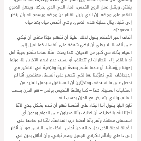
ينفتح، ويقبل عمل الرّوح القدس، الماء الحيّ الذي يحرّكه، ويجعل الدّموع
تنهمر على وجهه. إنَّ الذي يزيل القناع عن وجهه ويسمح لله بأن ينظر
إلى قلبه، ينال عطيّة هذه الدّموع، وهي أقدس مياه بعد مياه
المعموديّة.
أضاف الحبر الأعظم يقول لذلك، علينا أن نفهم جيّدًا معنى أن نبكي
على أنفسنا. لا يعني أن نبكي شفقة على أنفسنا، كما نميل إلى
القيام بذلك في كثير من الأحيان. هذا يحدث، مثلًا عندما نشعر بخيبة أمل
أو بالقلق إزاء انتظارات لم تتحقق، أو بسبب عدم فهم الآخرين لنا، وربّما
إخوتنا ورؤسائنا. أو عندما نشعر بمتعة غريبة ومَرَضية في التفكير في
الإجحافات التي تعرَّضنا لها لكي نتحسّر على أنفسنا، معتقدين أننا لم
نحصل على ما نستحقه، ومتخيِّلين أن المستقبل سيحمل المزيد من
المفاجآت السلبيّة. هذا – كما يعلّمنا القدّيس بولس – هو الحزن بحسب
العالم، والذي يتعارض مع الحزن بحسب الله.
تابع البابا يقول أما البكاء على أنفسنا فهو أن نندم بشكل جدّي لأنّنا
أحزنّا الله بالخطيئة، أن نعترف بأنّنا مدينون على الدوام وبدون أي
استحقاق مطلقًا، ونُقرَّ بأنّنا أضعنا درب القداسة، لأنّنا لم نحافظ على
الأمانة لمحبّة الذي بذل حياته من أجلي. البكاء على النفس هو أن أنظر
إلى داخلي وأتألّم لنكراني للجميل وعدم ثباتي، وأن أتأمّل بحزن في