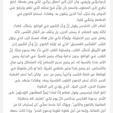
ازدواجيّتي وزَيفِي، وأن أنزل إلى أعماق ريائي. لكي ومن بعدها، أرفع
نظري إلى المصلوب وأسمح بأن تؤثِّر فيَّ محبّته التي تغفر وترفع على
الدوام، ولا تخيِّب أبدًا الذين يثقون به. وهكذا، تستمرّ الدّموع في
الانهمار وتنقّي قلبنا.
أضاف الأب الاقدس يقول إنَّ وَخْز الضّمِير في الواقع، يتطلّب جُهدًا،
لكنّه يعيد السّلام، لا يسبّب الحزن، بل يخفّف من أثقال النّفس، لأنّه
يعمل على جرح الخطيئة، ويُعدُّنا لكي ننال هناك لمسة الرب الذي يحوّل
القلب “المُنكَسِر المُنسَحِق” الذي قد ليّنته الدّموع. إنَّ وَخْز الضّمِير إذن
هو التّرياق لتصلّب القلب، وقساوة القلب التي ندَّد بها يسوع مرارًا. إنَّ
القلب، في الواقع، بدون ندامة وبكاء يصبح قاسيًا: في البداية يصبح
الأمر عادة بالنسبة له، ثم يصبح عديم التسامح إزاء المشاكل وغير مبالٍ
بالأشخاص، ثم يصبح باردًا وغير عاطفي تقريبًا، كما لو كان ملفوفًا في
قوقعة غير قابلة للكسر، وأخيراً يصبح من حجر . ولكن كما تحفر القطرة
الحجر، كذلك تحفر الدموع القلوب القاسية ببطء. وهكذا نشهد على
معجزة الحزن، الحزن الجيّد، الذي يؤدي إلى الحلاوة.
تابع البابا فرنسيس يقول نفهم إذًا لماذا يُصِرُّ المعلّمون الرّوحيّون على
النّدم. يدعونا القدّيس بندكتس كلّ يوم لكي “نعترف لله بخطايانا
الماضية بالدّموع والأنين”، ويؤكّد أننا عندما نصلّي “لن يُستجاب لنا من
أجل كلماتنا، وإنما من أجل نقاوة قلوبنا ودموع الندم”. وإذا كانت دمعة