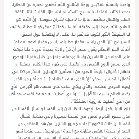
واحدة بالنسبة للقدّيس يوحنّا الذّهبيّ الفَم تُطفئ مجمرة من الخطايا،
يوصينا كتاب الاقتداء بالمسيح: “استسلم لانسحاق القلب”، لأننا “لخفة
القلب وإهمال نقائصنا، غالبًا ما لا نتنبّه لأحزان نفوسنا”. إنَّ النّدم هو
العلاج، لأنّه يعيدنا إلى حقيقة أنفسنا، كما أنّ عمق كوننا خطأة يكشف
لنا الحقيقة الأكبر لكوننا قد غُفر لنا. لذلك، لا يُدهشنا قول إسحق
السّريانيّ: “إنَّ الذي ينسى مقدار خطاياه، ينسى مقدار نعمة الله له”.
أضاف الحبر الأعظم يقول صحيح أنّ كلّ ولادة جديدة في داخلنا تنبعث
على الدوام من اللقاء بين بؤسنا ورحمته، وتمرّ من خلال فقرنا الرّوحيّ
الذي يسمح للرّوح القدس بأن يُغنينا. على ضوء هذا الكلام، يمكننا أن
نفهم الأقوال البليغة للعديد من المعلّمين الرّوحيّين. لنفكّر مجدّدًا في
أقوال القدّيس إسحق: “إنَّ الذي يعرف خطاياه […] هو أكبر من الذي
يُقيم الموتى بصلاته. والذي يبكي ساعة على نفسه، هو أكبر من الذي
يخدم العالم بأسره بالتأمُّل […]. والذي أُعطيت له معرفة نفسه، هو أكبر
من الذي أُعطيت له رؤية الملائكة”.
تابع البابا يقول أيّها الإخوة، لننظر الآن إلى أنفسنا ولنسأل أنفسنا عن
مدى حضور الندم والدموع في فحصنا لضميرنا وفي صلاتنا. لنسأل
أنفسنا إن كانت الدّموع تزداد مع مرور السّنين. من هذا المنظور، من
الجيّد أن يحدث العكس مقارنة مع الحياة البيولوجيّة، حيث عندما ننمو
ونكبر، نبكي أقلّ ممّا كنّا عليه ونحن أطفالًا. أمّا، في الحياة الرّوحيّة،