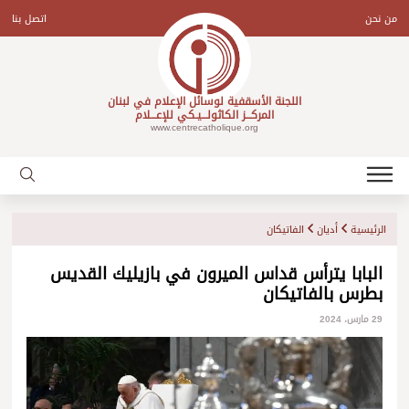
Ski
t
من نحن
اتصل بنا
conten
اللجنة الأسقفية لوسائل الإعلام في لبنان
المركـــز الكاثولـــيـكي للإعـــلام
www.centrecatholique.org
الرئيسية
أديان
الفاتيكان
البابا يترأس قداس الميرون في بازيليك القديس
بطرس بالفاتيكان
29 مارس، 2024