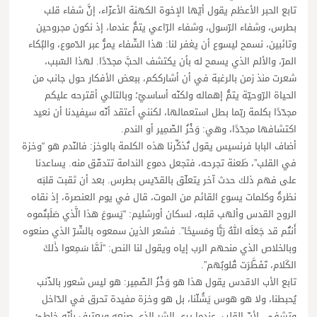
تابع الحبر الأعظم يقول أيّها الإخوة الكهنة الأعزّاء، إنَّ شفاء قلب
بطرس، وشفاء الرّسول، وشفاء الرّاعي يتمُّ عندما، إذ نكون مجروحين
وتائبين، نسمح ليسوع أن يغفر لنا: هذا الشّفاء يمرُّ عبر الدّموع، والبُكاء
المرّ، والألم الذي يسمح له بأن يكتشف الحبَّ مجدّدًا. لهذا السّبب،
شعرت منذ زمن بالرغبة في أن أشارككم، ببعض الأفكار حول جانب من
الحياة الرّوحيّة يتمُّ إهماله ولكنّه أساسيّ؛ وبالتالي أقترحه عليكم
مجدّدًا بكلمة ربّما بطل استعمالها، لكنني أعتقد أنّه سيفيدنا أن نعيد
اكتشافها مجدّدًا، وهي: وَخْزُ الضّمِير أو الندم.
أضاف البابا فرنسيس يقول تُذكِّرنا هذه الكلمة بالوخز: فالنّدم هو “وخزة
في القلب”، طَعنة تجرحه، فتجعل دموع الندامة تتدفّق منه. يساعدنا
على فهم ذلك حدث آخر يتعلّق بالقدّيس بطرس. بعد أن ثقبت قلبَه
نظرةُ وكلمات يسوع القائم من الموت، قال في يوم العنصرة، إذ نقاه
الروح القدس وألهب قلبه، لسكان أورشليم: “يَسوعَ هذا الَّذي صَلَبتُموه
أَنتُم قد جَعَلَه اللهُ رَبًّا ومَسيحًا”. فشعر الذين سمعوه بالشّرّ الذي صنعوه
وبالخلاص الذي منحهم الرب إياه ويقول لنا النص: “لَمَّا سَمِعوا ذٰلكَ
الكَلام، تَفَطَّرَت قُلوبُهم”.
تابع الأب الاقدس يقول هذا هو وَخْزُ الضّمِير: هو ليس شعور بالذّنب
يُحبطنا، ولا هو هوس يَشُلّنا، بل هو وخزة مفيدة تحرق في الدّاخل
وتشفي، لأنّ القلب، عندما يرى الشر الذي صنعه ويعترف بأنّه خاطئ،