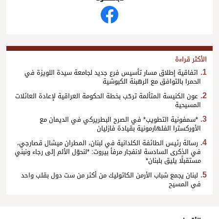
الأكثر قراءة
اتفاقية إطلاق مسار تأسيس فرع جديد لجامعة سيدة اللويزة في
الحمرا بالتوافق مع الرهبنة الكبوشية
عون الكنيسة المتألمة ترحّب بخطة الحكومة العراقية لإعادة العائلات
المسيحية
*سمفونية التطويب* في الصرح البطريركي في الديمان مع
الأوركسترا الفلهارمونية بقيادة فازليان
رسالة رئيس الطائفة الكلدانية في لبنان، المطران ميشال قصارجي،
في الذكرى السادسة لانفجار مرفأ بيروت: *لنحوّل الألم إلى رجاء ونبني
مستقبلًا يليق بلبنان*
لبنان يجمع شباب الأرمن الكاثوليك من أكثر من ست دول بقلب واحد
في المسيح