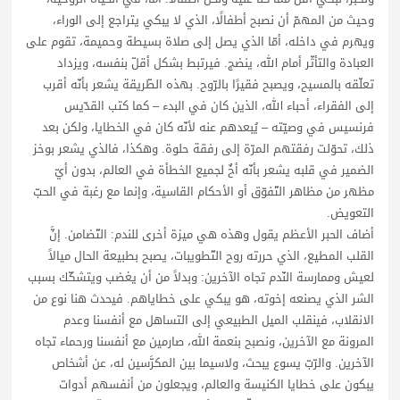
وحيث من المهمّ أن نصبح أطفالًا، الذي لا يبكي يتراجع إلى الوراء،
ويهرم في داخله، أمّا الذي يصل إلى صلاة بسيطة وحميمة، تقوم على
العبادة والتأثّر أمام الله، ينضج. فيرتبط بشكل أقلّ بنفسه، ويزداد
تعلّقه بالمسيح، ويصبح فقيرًا بالرّوح. بهذه الطّريقة يشعر بأنّه أقرب
إلى الفقراء، أحباء الله، الذين كان في البدء – كما كتب القدّيس
فرنسيس في وصيّته – يُبعدهم عنه لأنّه كان في الخطايا، ولكن بعد
ذلك، تحوّلت رفقتهم المرّة إلى رفقة حلوة. وهكذا، فالذي يشعر بوخز
الضمير في قلبه يشعر بأنّه أخٌ لجميع الخطأة في العالم، بدون أيّ
مظهر من مظاهر التّفوّق أو الأحكام القاسية، وإنما مع رغبة في الحبّ
التعويض.
أضاف الحبر الأعظم يقول وهذه هي ميزة أخرى للندم: التّضامن. إنَّ
القلب المطيع، الذي حررته روح التّطويبات، يصبح بطبيعة الحال ميالاً
لعيش وممارسة النّدم تجاه الآخرين: وبدلاً من أن يغضب ويتشكّك بسبب
الشر الذي يصنعه إخوته، هو يبكي على خطاياهم. فيحدث هنا نوع من
الانقلاب، فينقلب الميل الطبيعي إلى التساهل مع أنفسنا وعدم
المرونة مع الآخرين، ونصبح بنعمة الله، صارمين مع أنفسنا ورحماء تجاه
الآخرين. والرّبّ يسوع يبحث، ولاسيما بين المكرَّسين له، عن أشخاص
يبكون على خطايا الكنيسة والعالم، ويجعلون من أنفسهم أدوات