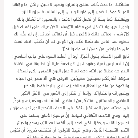
مشاكلنا. إذا حدث ذلك، نمتلئ بالمرارة ونصبح لاذعين. ولكن إذا وجّهنا
المرارة ووخز الضمير إلى قلوبنا وليس إلى العالم، فسيزورنا الرّبّ
وينهضنا. كما يحثّنا أن نعمل كتاب الاقتداء بالمسيح: “لا تشغل بالك
بأمور الغير، ولا تتدخّل في مهام الرّؤساء. لتكن عينك على نفسك قبل
كلّ شيء، وعاتب ذاتك بالأخصّ، قبل أن تعاتب أحبّائك. إن لم يكُن لك
حظوة عند الناس فلا تغتمّ لذلك، بل الأولى لك أن تكتئب، لأنك لست
على ما ينبغي من حسن السلوك والتحرُّز”.
تابع الحبر الأعظم يقول أخيرًا، أودّ أن أسلّط الضوء على جانب أساسيّ:
إنَّ النّدم ليس ثمرة جهودنا، بل هو نعمة علينا أن نطلبها في الصّلاة.
الندم هو عطيّة من الله، وهو ثمرة عمل الرّوح القدس. لكي نسهّل
نموّها، أشارككم نصيحتَين صغيرتَين. الأولى هي ألّا ننظر إلى الحياة
والدّعوة من منظور الفعّالية والفوريّة، الذي يرتبط فقط بالحاضر
وبضروراته وانتظاراته، وإنما أن ننظر إلى الأمور في الأفق الأكبر
للماضي والمستقبل. فنتذكر من الماضي، أمانة الله، ومغفرته، ونتجذَّر
في محبّته، ومن المستقبل، نفكّر في الهدف الأبديّ الذي نحن مدعوّون
إليه، وفي الهدف النّهائي لحياتنا. إنَّ توسيع الآفاق يساعد على
توسيع القلب، ويحفّزنا لكي نعود إلى أنفسنا مع الرّبّ يسوع ونعيش
النّدم. النّصيحة الثّانية، وهي نتيجة للأولى: أن نكتشف ضرورة أن نكرِّس
أنفسنا لصلاة لا تكون إلزامية ووظيفية، وإنما مجانية وهادئة