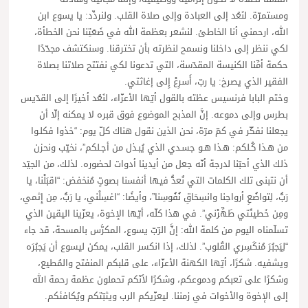
ومستمرّة. لنَعُد إلى العبادة وإلى صلاة القلب. ولنردِّد: يا يسوع ابن
الله، ارحمني أنا الخاطئ. لنشعر بعظمة الله في ضَعَتِنا نحن الخطأة،
لكي ننظر إلى داخلنا ونسمح لنظرته بأن تخترقنا. وسنكتشف مجدّدًا
حكمة أمِّنا الكنيسة المقدّسة، التي تدعونا لكي نفتتح صلاتنا بصلاة
الفقير الذي يصرخ: يا ربّ، أَسرِعْ إِلى إغاثتي.
وختم البابا فرنسيس عظته بالقول أيّها الأعزّاء، لنَعُد أخيرًا إلى القدّيس
بطرس وإلى دموعه. إنَّ المذبح الموضوع فوق قبره لا يمكنه إلّا أن
يجعلنا نفكّر في كمّ مرّة، نحن الذين نقول هناك كلّ يوم: “خذوا فكلـوا
من هـذا كُـلكم: هـذا هـو جسـدي الذي يُبـذل من أجـلكم”، نخيّب ونحزن
ذلك الذي أحبّنا لدرجة أنّه جعل من أيدينا أدوات لحضوره. لذلك، من الجيّد
أن نتبنى تلك الكلمات التي نُعدُّ فيها أنفسنا بصوتٍ مُنخفض: “اقبَلْنا، يا
رَبُّ، لِتواضُعِ أرواحِنا وانسِحَاقِ نُفُوسِنا”، وأيضًا: “اغسِلْني، يا رَبُّ، مِن إِثمي،
ومِن خَطيئَتي طَهِّرْني”. في هذا كلّه، أيّها الإخوة، يعزّينا اليقين الذي
تسلّمناه اليوم من كلمة الله: إنَّ الرّبّ يسوع، المكرَّس بالمسحة، قد جاء
“لِيَجبُرَ مُنكَسِري القُلوب”. لذلك، إذا انكسر القلب، يمكن ليسوع أن يَجبُرَه
ويشفيه. شكرًا، أيّها الكهنة الأعزّاء، على قلبكم المنفتح والمُطيع،
وشكرًا على تعبكم ودموعكم، وشكرًا لأنّكم تحملون عظمة رحمة الله
إلى الإخوة والأخوات في زمننا. ليعزّيكم الرب ويثبّتكم ويُكافئكم.