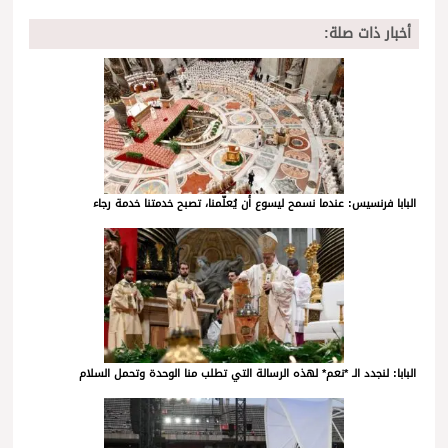
أخبار ذات صلة:
البابا فرنسيس: عندما نسمح ليسوع أن يُعلّمنا، تصبح خدمتنا خدمة رجاء
البابا: لنجدد الـ *نعم* لهذه الرسالة التي تطلب منا الوحدة وتحمل السلام