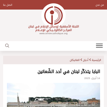
Ski
t
من نحن
اتصل بنا
conten
اللجنة الأسقفية لوسائل الإعلام في لبنان
المركـــز الكاثولـــيـكي للإعـــلام
www.centrecatholique.org
الرئيسية
أديان
الفاتيكان
البابا يتذكّر لبنان في أحد الشّعانين
14 أبريل، 2025