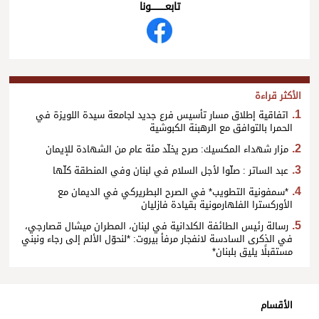
تابعــــــــــونا
الأكثر قراءة
اتفاقية إطلاق مسار تأسيس فرع جديد لجامعة سيدة اللويزة في
الحمرا بالتوافق مع الرهبنة الكبوشية
مزار شهداء المكسيك: صرح يخلّد مئة عام من الشهادة للإيمان
عبد الساتر : صلّوا لأجل السلام في لبنان وفي المنطقة كلّها
*سمفونية التطويب* في الصرح البطريركي في الديمان مع
الأوركسترا الفلهارمونية بقيادة فازليان
رسالة رئيس الطائفة الكلدانية في لبنان، المطران ميشال قصارجي،
في الذكرى السادسة لانفجار مرفأ بيروت: *لنحوّل الألم إلى رجاء ونبني
مستقبلًا يليق بلبنان*
الأقسام