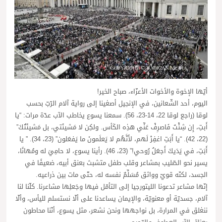
أيّها الإخوة والأخوات الأعزّاء، صباح الخير!
اليوم، أحد الشّعانين، في الإنجيل أصغينا إلى رواية آلام الرّبّ بحسب
لوقا (راجع لوقا 22، 14-23، 56). سمعنا يسوع يخاطب الآب عدّة مرات: “يا
أَبتِ، إِن شِئْتَ فَاصرِفْ عَنِّي هذِه الكَأس. ولكِن لا مَشيئَتي، بل مَشيئَتُكَ”
(22، 42). “يا أَبَتِ اغفِرْ لَهم، لأَنَّهُم لا يَعلَمونَ ما يَفعَلون” (23، 34). ” يا
أَبَتِ، في يَدَيكَ أَجعَلُ رُوحي!” (23، 46). رأينا يسوع، لا حامِيَ له ومُهانًا،
يسير نحو الصّليب بمشاعر وقلب طفل متشبث بعنق أبيه، ضعيفًا في
الجسد، لكنّه قويّ وواثق مُسَلِّمٌ نفسه له، حتّى مات بين ذراعيه.
إنّها مشاعر تدعونا الليتورجيا إلى التأمّل فيها وجَعلِها مشاعرنا. كلّنا لنا
آلام، جسديّة أو معنويّة، والإيمان يساعدنا على ألّا نستسلم لليأس، وألّا
ننغلق في المرارة، بل نواجهها ونحن نشعر، مثل يسوع، أنّنا محاطون