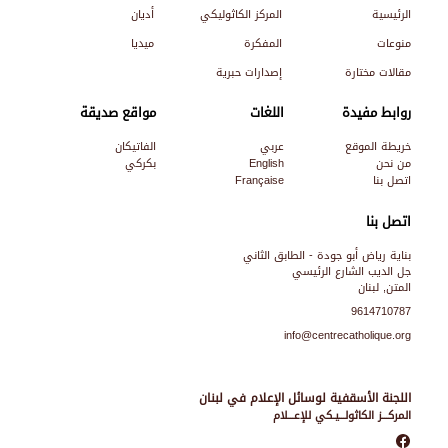
الرئيسية
المركز الكاثوليكي
أديان
منوعات
المفكرة
ميديا
مقالات مختارة
إصدارات حبرية
روابط مفيدة
اللغات
مواقع صديقة
خريطة الموقع
عربي
الفاتيكان
من نحن
English
بكركي
اتصل بنا
Française
اتصل بنا
بناية رياض أبو جودة - الطابق الثاني
جل الديب الشارع الرئيسي
المتن, لبنان
9614710787
info@centrecatholique.org
اللجنة الأسقفية لوسائل الإعلام في لبنان
المركـــز الكاثولـــيـكي للإعـــلام