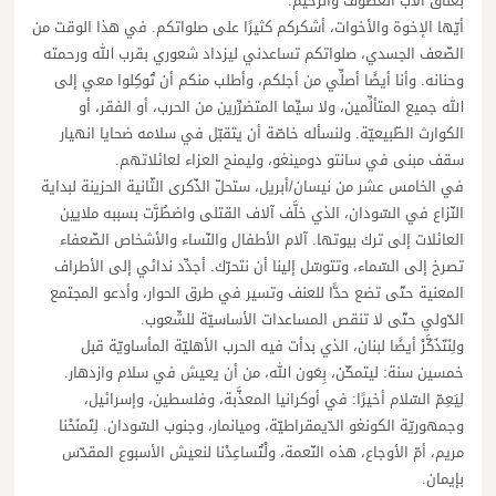
بعناق الآب العطوف والرّحيم.
أيّها الإخوة والأخوات، أشكركم كثيرًا على صلواتكم. في هذا الوقت من
الضّعف الجسدي، صلواتكم تساعدني ليزداد شعوري بقرب الله ورحمته
وحنانه. وأنا أيضًا أصلِّي من أجلكم، وأطلب منكم أن تُوكِلوا معي إلى
الله جميع المتألِّمين، ولا سيِّما المتضرِّرين من الحرب، أو الفقر، أو
الكوارث الطّبيعيّة. ولنسأله خاصّة أن يتقبّل في سلامه ضحايا انهيار
سقف مبنى في سانتو دومينغو، وليمنح العزاء لعائلاتهم.
في الخامس عشر من نيسان/أبريل، ستحلّ الذّكرى الثّانية الحزينة لبداية
النّزاع في السّودان، الذي خلَّف آلاف القتلى واضطُرَّت بسببه ملايين
العائلات إلى ترك بيوتها. آلام الأطفال والنّساء والأشخاص الضّعفاء
تصرخ إلى السّماء، وتتوسّل إلينا أن نتحرّك. أجدِّد ندائي إلى الأطراف
المعنية حتّى تضع حدًّا للعنف وتسير في طرق الحوار، وأدعو المجتمع
الدّولي حتّى لا تنقص المساعدات الأساسيّة للشّعوب.
ولِنَتَذَكَّرْ أيضًا لبنان، الذي بدأت فيه الحرب الأهليّة المأساويّة قبل
خمسين سنة: ليتمكّن، بِعَون الله، من أن يعيش في سلام وازدهار.
لِيَعِمّ السّلام أخيرًا: في أوكرانيا المعذَّبة، وفلسطين، وإسرائيل،
وجمهوريّة الكونغو الدّيمقراطيّة، وميانمار، وجنوب السّودان. لِتَمنَحْنا
مريم، أمّ الأوجاع، هذه النّعمة، ولْتُساعِدْنا لنعيش الأسبوع المقدّس
بإيمان.