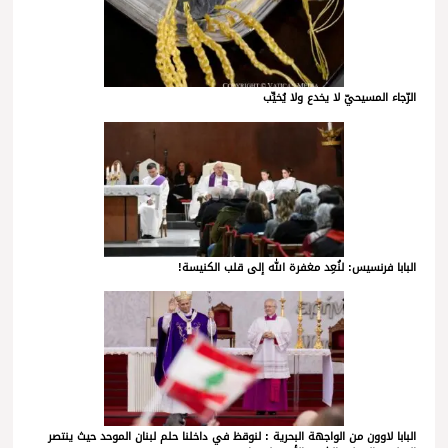
الرّجاء المسيحيّ لا يخدع ولا يُخيِّب
البابا فرنسيس: لنُعِد مغفرة الله إلى قلب الكنيسة!
البابا لاوون من الواجهة البحرية : لنوقظ في داخلنا حلم لبنان الموحد حيث ينتصر