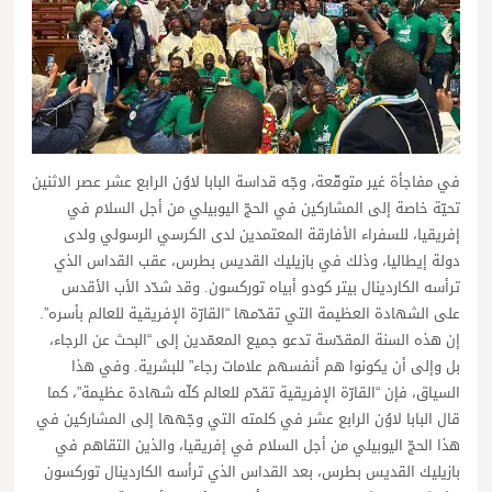
في مفاجأة غير متوقّعة، وجّه قداسة البابا لاوُن الرابع عشر عصر الاثنين
تحيّة خاصة إلى المشاركين في الحجّ اليوبيلي من أجل السلام في
إفريقيا، للسفراء الأفارقة المعتمدين لدى الكرسي الرسولي ولدى
دولة إيطاليا، وذلك في بازيليك القديس بطرس، عقب القداس الذي
ترأسه الكاردينال بيتر كودو أبياه توركسون. وقد شدّد الأب الأقدس
على الشهادة العظيمة التي تقدّمها “القارّة الإفريقية للعالم بأسره”.
إن هذه السنة المقدّسة تدعو جميع المعمّدين إلى “البحث عن الرجاء،
بل وإلى أن يكونوا هم أنفسهم علامات رجاء” للبشرية. وفي هذا
السياق، فإن “القارّة الإفريقية تقدّم للعالم كلّه شهادة عظيمة”، كما
قال البابا لاوُن الرابع عشر في كلمته التي وجّهها إلى المشاركين في
هذا الحجّ اليوبيلي من أجل السلام في إفريقيا، والذين التقاهم في
بازيليك القديس بطرس، بعد القداس الذي ترأسه الكاردينال توركسون