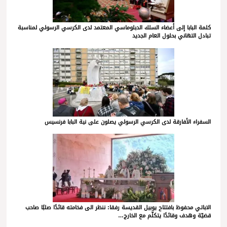
كلمة البابا إلى أعضاء السلك الدبلوماسي المعتمد لدى الكرسي الرسولي لمناسبة
تبادل التهاني بحلول العام الجديد
السفراء الأفارقة لدى الكرسي الرسولي يصلون على نية البابا فرنسيس
الاباتي محفوظ بافتتاح يوبيل القديسة رفقا: ننظر الى فخامته قائدًا صلبًا صاحب
قضيّة وهدف وقائدًا يتكلّم مع الخارج…