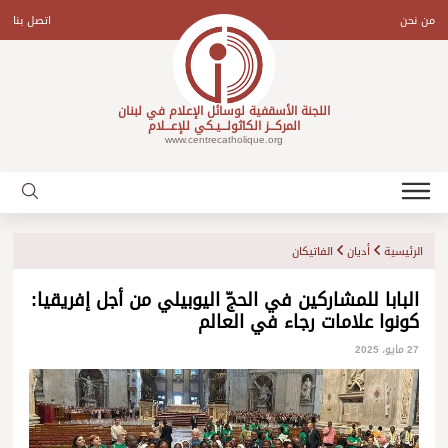
Ski
t
من نحن
اتصل بنا
conten
اللجنة الأسقفية لوسائل الإعلام في لبنان
المركـــز الكاثولـــيـكي للإعـــلام
www.centrecatholique.org
الرئيسية
أديان
الفاتيكان
البابا للمشاركين في الحجّ اليوبيلي من أجل إفريقيا:
كونوا علامات رجاء في العالم
27 مايو، 2025