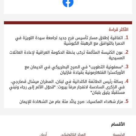
الأكثر قراءة
اتفاقية إطلاق مسار تأسيس فرع جديد لجامعة سيدة اللويزة في
الحمرا بالتوافق مع الرهبنة الكبوشية
عون الكنيسة المتألمة ترحّب بخطة الحكومة العراقية لإعادة العائلات
المسيحية
*سمفونية التطويب* في الصرح البطريركي في الديمان مع
الأوركسترا الفلهارمونية بقيادة فازليان
رسالة رئيس الطائفة الكلدانية في لبنان، المطران ميشال قصارجي،
في الذكرى السادسة لانفجار مرفأ بيروت: *لنحوّل الألم إلى رجاء ونبني
مستقبلًا يليق بلبنان*
مزار شهداء المكسيك: صرح يخلّد مئة عام من الشهادة للإيمان
الأقسام
الرئيسية
المركز الكاثوليكي
أديان