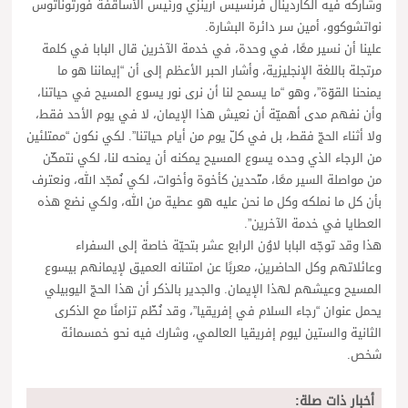
وشاركه فيه الكاردينال فرنسيس أرينزي ورئيس الأساقفة فورتوناتوس
نواتشوكوو، أمين سر دائرة البشارة.
علينا أن نسير معًا، في وحدة، في خدمة الآخرين قال البابا في كلمة
مرتجلة باللغة الإنجليزية، وأشار الحبر الأعظم إلى أن “إيماننا هو ما
يمنحنا القوّة”، وهو “ما يسمح لنا أن نرى نور يسوع المسيح في حياتنا،
وأن نفهم مدى أهميّة أن نعيش هذا الإيمان، لا في يوم الأحد فقط،
ولا أثناء الحجّ فقط، بل في كلّ يوم من أيام حياتنا”. لكي نكون “ممتلئين
من الرجاء الذي وحده يسوع المسيح يمكنه أن يمنحه لنا، لكي نتمكّن
من مواصلة السير معًا، متّحدين كأخوة وأخوات، لكي نُمجّد الله، ونعترف
بأن كل ما نملكه وكل ما نحن عليه هو عطية من الله، ولكي نضع هذه
العطايا في خدمة الآخرين”.
هذا وقد توجّه البابا لاوُن الرابع عشر بتحيّة خاصة إلى السفراء
وعائلاتهم وكل الحاضرين، معربًا عن امتنانه العميق لإيمانهم بيسوع
المسيح وعيشهم لهذا الإيمان. والجدير بالذكر أن هذا الحجّ اليوبيلي
يحمل عنوان “رجاء السلام في إفريقيا”، وقد نُظّم تزامنًا مع الذكرى
الثانية والستين ليوم إفريقيا العالمي، وشارك فيه نحو خمسمائة
شخص.
أخبار ذات صلة: