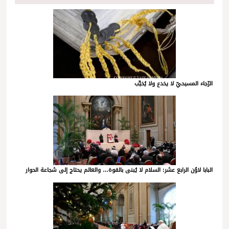
الرّجاء المسيحيّ لا يخدع ولا يُخيِّب
البابا لاوُن الرابع عشر: السلام لا يُبنى بالقوة… والعالم يحتاج إلى شجاعة الحوار