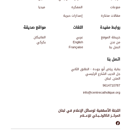
منوعات
المفكرة
ميديا
مقالات مختارة
إصدارات حبرية
روابط مفيدة
اللغات
مواقع صديقة
خريطة الموقع
عربي
الفاتيكان
من نحن
English
بكركي
اتصل بنا
Française
اتصل بنا
بناية رياض أبو جودة - الطابق الثاني
جل الديب الشارع الرئيسي
المتن, لبنان
9614710787
info@centrecatholique.org
اللجنة الأسقفية لوسائل الإعلام في لبنان
المركـــز الكاثولـــيـكي للإعـــلام