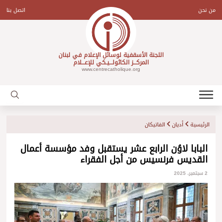
Ski
t
من نحن
اتصل بنا
conten
اللجنة الأسقفية لوسائل الإعلام في لبنان
المركـــز الكاثولـــيـكي للإعـــلام
www.centrecatholique.org
الرئيسية
أديان
الفاتيكان
البابا لاوُن الرابع عشر يستقبل وفد مؤسسة أعمال
القديس فرنسيس من أجل الفقراء
2 سبتمبر، 2025