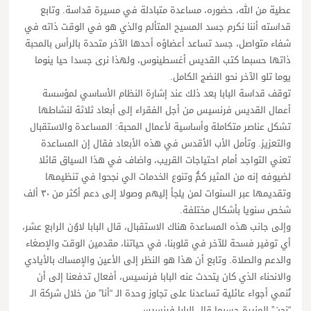
عطية من الله، حضوره، مساعدة متبادلة في مسيرة قداسة. وتابع
قداسته أننا نكرم جسد المسيح المتألم والذي هو في الوقت ذاته في
شفاء متواصل، جسد تساعد أعضاؤه أحدها الآخر متحدة بالرأس بالمحبة
ذاتها حسبما كتب القديس أغسطينوس، ولهذا نرى جسدا حيا ينوما
يوما تلو الآخر نحو النضج الكامل.
توقف قداسة البابا بعد ذلك عند إشارة النظام الأساسي لمؤسسة
أعمال القديس فرنسيس من أجل الفقراء إلى أبعاد ثلاثة لنشاطها
تشكل عناصر متكاملة وأساسية لأعمال المحبة: المساعدة والاستقبال
والتعزيز. وتأمل الأب الأقدس في هذه الأبعاد فقال إن المساعدة
تعني التواجد أمام احتياجات القريب، واضاف في هذا السياق قائلا
لضيوفه إنه من المثير كمُّ وتنوع الخدمات الي نجحوا في تنظيمها
وتقديمها عبر السنوات لمن يلجأ إليهم وصولا إلى دعم أكثر من ٣٠ ألف
شخص سنويا بأشكال مختلفة.
وإلى جانب هذه المساعدة هناك الاستقبال، قال البابا لاوُن الرابع عشر،
أي توفير فسحة للآخر في قلوبنا، في حياتنا، مقدمين الوقت والإصغاء
والدعم والصلاة. وتابع أن هذا هو النظر إلى الأعين والإمساك بالأيادي
والانحناء الذي كان يتحدث عنه البابا فرنسيس، أفعال تدفعنا إلى أن
نُنمي أجواء عائلية تساعدنا على تجاوز وحدة الـ “أنا” من خلال شركة الـ
“نحن” المنيرة حسبما قال البابا فرنسيس.