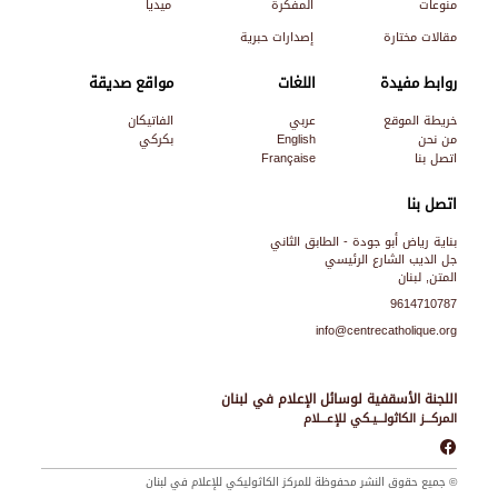
منوعات
المفكرة
ميديا
مقالات مختارة
إصدارات حبرية
روابط مفيدة
اللغات
مواقع صديقة
خريطة الموقع
عربي
الفاتيكان
من نحن
English
بكركي
اتصل بنا
Française
اتصل بنا
بناية رياض أبو جودة - الطابق الثاني
جل الديب الشارع الرئيسي
المتن, لبنان
9614710787
info@centrecatholique.org
اللجنة الأسقفية لوسائل الإعلام في لبنان
المركـــز الكاثولـــيـكي للإعـــلام
© جميع حقوق النشر محفوظة للمركز الكاثوليكي للإعلام في لبنان