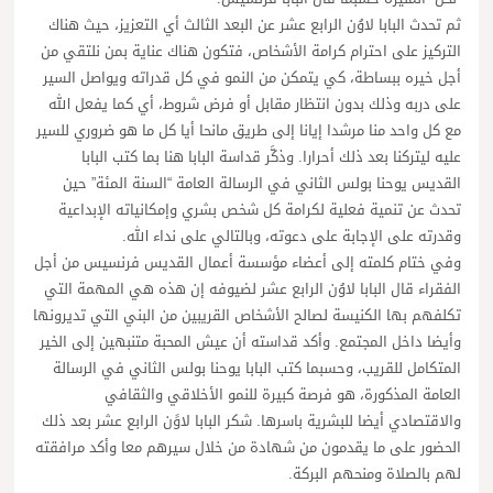
ثم تحدث البابا لاوُن الرابع عشر عن البعد الثالث أي التعزيز، حيث هناك
التركيز على احترام كرامة الأشخاص، فتكون هناك عناية بمن نلتقي من
أجل خيره ببساطة، كي يتمكن من النمو في كل قدراته ويواصل السير
على دربه وذلك بدون انتظار مقابل أو فرض شروط، أي كما يفعل الله
مع كل واحد منا مرشدا إيانا إلى طريق مانحا أيا كل ما هو ضروري للسير
عليه ليتركنا بعد ذلك أحرارا. وذكَّر قداسة البابا هنا بما كتب البابا
القديس يوحنا بولس الثاني في الرسالة العامة “السنة المئة” حين
تحدث عن تنمية فعلية لكرامة كل شخص بشري وإمكانياته الإبداعية
وقدرته على الإجابة على دعوته، وبالتالي على نداء الله.
وفي ختام كلمته إلى أعضاء مؤسسة أعمال القديس فرنسيس من أجل
الفقراء قال البابا لاوُن الرابع عشر لضيوفه إن هذه هي المهمة التي
تكلفهم بها الكنيسة لصالح الأشخاص القريبين من البني التي تديرونها
وأيضا داخل المجتمع. وأكد قداسته أن عيش المحبة متنبهين إلى الخير
المتكامل للقريب، وحسبما كتب البابا يوحنا بولس الثاني في الرسالة
العامة المذكورة، هو فرصة كبيرة للنمو الأخلاقي والثقافي
والاقتصادي أيضا للبشرية باسرها. شكر البابا لاوًن الرابع عشر بعد ذلك
الحضور على ما يقدمون من شهادة من خلال سيرهم معا وأكد مرافقته
لهم بالصلاة ومنحهم البركة.