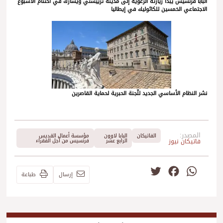
البابا فرنسيس يبدأ زيارته الرعوية إلى مدينة ترييستي ويشارك في اختتام الأسبوع
الاجتماعي الخمسين للكاثوليك في إيطاليا
نشر النظام الأساسي الجديد للّجنة الحبرية لحماية القاصرين
المصدر:
الفاتيكان
البابا لاوون
مؤسسة أعمال القديس
فاتيكان نيوز
الرابع عشر
فرنسيس من أجل الفقراء
Twitter
Facebook
WhatsApp
إرسال
طباعة