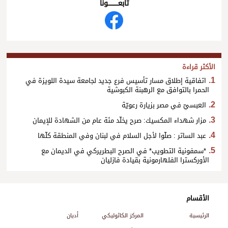
تابعــــــــــونا
الأكثر قراءة
اتفاقية إطلاق مسار تأسيس فرع جديد لجامعة سيدة اللويزة في
الحمرا بالتوافق مع الرهبنة الكبوشية
العبسيّ في مصر بزيارة رعويّة
مزار شهداء المكسيك: صرح يخلّد مئة عام من الشهادة للإيمان
عبد الساتر : صلّوا لأجل السلام في لبنان وفي المنطقة كلّها
*سمفونية التطويب* في الصرح البطريركي في الديمان مع
الأوركسترا الفلهارمونية بقيادة فازليان
الأقسام
الرئيسية
المركز الكاثوليكي
أديان