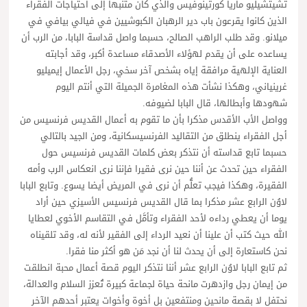
تشيتشيليو ماريا كورتينوفيس والذي كان متنبها إلى احتياجات الفقراء
الذين كانوا يقرعون باب دير الرهبان الكبوشيين في فيالي بيافي في
ميلانو. وقد طلب الراهب الصالح، حسبما واصل قداسة البابا، من الرب أن
يساعده على أن يقدم لهؤلاء الأصدقاء مساعدة أكبر، وقد أجابته
العناية الإلهية مرافقة إياه بشخص آخر سخي، رجل الأعمال إيميليو
غرينياني، وهكذا نشأت هذه المغامرة الجميلة التي أنتم اليوم
شهودها وأبطالها، قال البابا لضيوفه.
وواصل الأب الأقدس مذكرا بأن ما تقوم به أعمال القديس فرنسيس من
أجل الفقراء ينطلق من التقاليد الفرنسيسكانية، ومن الجيد بالتالي
حسبما تابع قداسته أن نتذكر بعض كلمات القديس فرنسيس حول
الفقراء حين تحدث عن أننا حين نرى فقيرا فإننا نرى انعكاس الرب وأمه
الفقيرة، وهكذا فيجب تعلُّم أن نرى في المريض أيضا يسوع. وتابع البابا
لاوُن الرابع عشر مذكرا بما قال القديس فرنسيس الأسيزي حين أراد
يوما أن يعطي رداءه لأحد الفقراء وتأمَّل في التقاسم الأخوي لعطايا
الله حيث كتب أن علينا أن نعيد الرداء إلى الفقير لأنه له، وقد تلقيناه
نحن كاستعارة إلى أن يحدث لنا أن نجد مَن هو أكثر منا فقرا.
ثم تابع البابا لاوُن الرابع عشر أننا نتذكر اليوم قصة أعمال محبة انطلقت
من إيمان رجل وازدهرت مانحة حياة لجماعة كبيرة تُعزز السلام والعدالة،
نحتفل لا بقصة مانحين ومنتفعين بل أخوة وأخوات يعتبر أحدهم الآخر