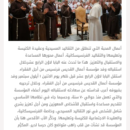
أعمال المحبة التي تنطلق من التقاليد المسيحية وعقيدة الكنيسة
وتعليمها والتقاليد الفرنسيسكانية، أعمال محورها المساعدة
والاستقبال والتعزيز. هذا ما تحدث عنه البابا لاوُن الرابع عشرخلال
استقباله وفد مؤسسة أعمال القديس فرنسيس من أجل الفقراء.
استقل البابا لاوُن الرابع عشر قبل ظهر يوم الاثنين ١ أيلول سبتمبر وفد
مؤسسة أعمال القديس فرنسيس من أجل الفقراء. وخلال ترحيبه
بضيوفه أعرب قداسته عن سعادته لاستقباله اليوم أعضاء المؤسسة
والتي تعمل منذ حوالي ٧٠ سنة، وحسبما جاء في نظامها الأساسي،
لتقديم مساعدة واستقبال للأشخاص المعوزين ومن أجل تعزيز بشري
شامل للشخص في نور التقاليد المسيحي، وخاصة الفرنسيسكانية،
والعقيدة الاجتماعية للكنيسة وتعليمها. وذكَّر الأب الأقدس هنا بأن
المؤسسة قد نشأت من قلب راهب متواضع كان حرسا لدير، المكرَّم