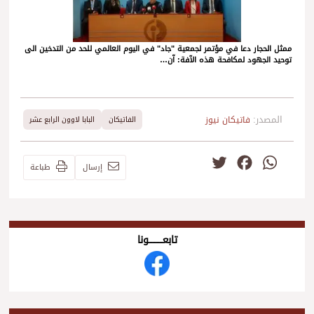
ممثل الحجار دعا في مؤتمر لجمعية "جاد" في اليوم العالمي للحد من التدخين الى
توحيد الجهود لمكافحة هذه الآفة: آن…
المصدر:
فاتيكان نيوز
الفاتيكان
البابا لاوون الرابع عشر
Twitter
Facebook
WhatsApp
إرسال
طباعة
تابعــــــــــونا