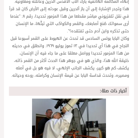
إنهاء المكالمة الهاتفية بارك الأب الأقدس ألدرين وعائلته ومعاونيه.
هذا وتجدر الإشارة إلى أن باز ألدرين وقبل عودته إلى الأرض كان قد قرأ
في نقل تلفزيوني مباشر مقطعا من هذا المزمور تحديدا، رقم ٨: “عندما
أرى سمواتك صُنع أصابعك، والقمر والكواكب التي ثبتَّها، ما الإنسان
حتى تذكره وابن آدم حتى تفتقده؟”.
وكان البابا بولس السادس قد تحدث عن الهبوط على القمر أسبوعا قبل
النجاح في هذا أي تحديدا في ١٣ تموز يوليو ١٩٦٩. وانطلق في حديثه
من هذا المزمور تحديدا وواصل معلقا على ما جاء فيه أن الإنسان،
خليقة الله هذا، والذي هو في جوهر هذا الحدث أكثر من القمر ذاته،
يكشف كم هو كبير، يكشف الجانب الإلهي، لا فيه هو بل في أصله
ومصيره، وتحدث قداسة البابا عن قيمة الإنسان وكرامته، روحه وحياته.
أخبار ذات صلة: