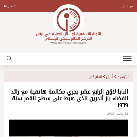
Ski
t
من نحن
اتصل بنا
conten
اللجنة الأسقفية لوسائل الإعلام في لبنان
المركـــز الكاثولـــيـكي للإعـــلام
www.centrecatholique.org
الرئيسية
أديان
الفاتيكان
البابا لاوُن الرابع عشر يجري مكالمة هاتفية مع رائد
الفضاء باز ألدرين الذي هبط على سطح القمر سنة
١٩٦٩
22 يوليو، 2025