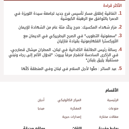
الأكثر قراءة
اتفاقية إطلاق مسار تأسيس فرع جديد لجامعة سيدة اللويزة في
الحمرا بالتوافق مع الرهبنة الكبوشية
مزار شهداء المكسيك: صرح يخلّد مئة عام من الشهادة للإيمان
*سمفونية التطويب* في الصرح البطريركي في الديمان مع
الأوركسترا الفلهارمونية بقيادة فازليان
رسالة رئيس الطائفة الكلدانية في لبنان، المطران ميشال قصارجي،
في الذكرى السادسة لانفجار مرفأ بيروت: *لنحوّل الألم إلى رجاء ونبني
مستقبلًا يليق بلبنان*
عبد الساتر : صلّوا لأجل السلام في لبنان وفي المنطقة كلّها
الأقسام
الرئيسية
المركز الكاثوليكي
أديان
منوعات
المفكرة
ميديا
مقالات مختارة
إصدارات حبرية
روابط مفيدة
اللغات
مواقع صديقة