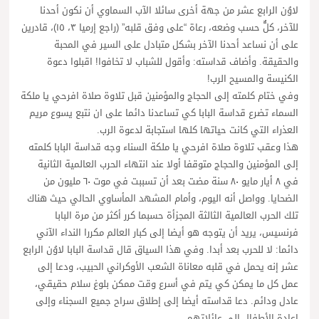
لاوُن الرابع عشر من جهة أخرى سائلا الآب السماوي أن نكون أحدنا
للآخر، كلٌّ حسب وضعه، رعاة “على وفق قلبه” (راجع إرميا ٣، ١٥)، قادرين
على أن نساعد أحدنا الآخر بشكل متبادل على السير في المحبة
والحقيقة. وأضاف قداسته: وأقول للشباب لا تخافوا! اقبلوا دعوة
الكنيسة والمسيح الرب!
وفي ختام كلمته إلى الحجاج والمؤمنين قبل تلاوة صلاة افرحي يا ملكة
السماء تضرع قداسة البابا كي تساعدنا دائما على ان نتبع يسوع مريم
العذراء التي كانت حياتها كلها استجابة لدعوة الرب.
هذا وعقب تلاوة صلاة افرحي يا ملكة السناء وجه قداسة البابا كلمته
إلى المؤمنين والحجاج متوقفا أولا عند انتهاء الحرب العالمية الثانية
في ٨ أيار مايو ٨٠ سنة مضت بعد أن تسببت في موت ٦٠ مليون من
الضحايا. وواصل أنه اليوم، وأمام المشهد المأساوي الحالي حيث هناك
تلك الحرب العالمية الثالثة المجزأة حسبما كرر أكثر من مرة البابا
فرنسيس، يريد أن يتوجه هو أيضا إلى كبار العالم مكررا النداء الآني
دائما: لا للحرب بعد أبدا. وفي هذا السياق قال قداسة البابا لاوُن الرابع
عشر إنه يحمل في قلبه معاناة الشعب الأوكراني الحبيب، ودعا إلى
عمل كل ما يمكن كي يتم في أسرع وقت ممكن بلوغ سلام حقيقي،
عادل ودائم. دعا قداسته أيضا إلى إطلاق سراح جميع السجناء وإلى
إعادة الأطفال إلى عائلاتهم.