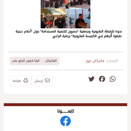
ندوة للرابطة المارونية وجمعية *حصرون للتنمية المستدامة* حول *أعلام دينية
طبعوا أثرهم في الكنيسة المارونية* برعاية الراعي
المصدر:
فاتيكان نيوز
الفاتيكان
البابا لاوون الرابع عشر
Twitter
Facebook
WhatsApp
إرسال
طباعة
تابعــــــــــونا