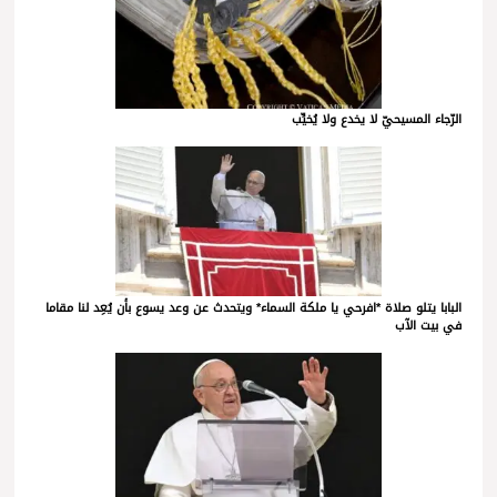
الرّجاء المسيحيّ لا يخدع ولا يُخيِّب
البابا يتلو صلاة *افرحي يا ملكة السماء* ويتحدث عن وعد يسوع بأن يُعِد لنا مقاما
في بيت الآب