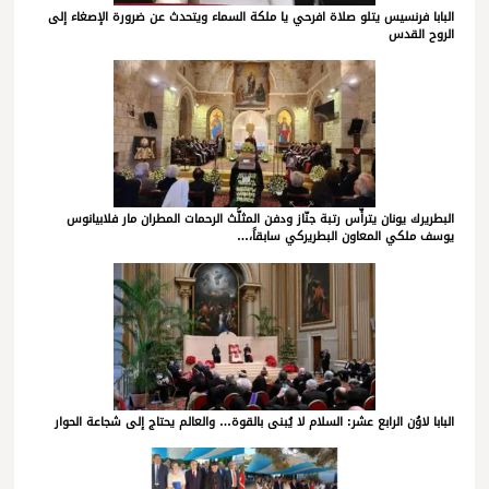
البابا فرنسيس يتلو صلاة افرحي يا ملكة السماء ويتحدث عن ضرورة الإصغاء إلى
الروح القدس
البطريرك يونان يترأّس رتبة جنّاز ودفن المثلَّث الرحمات المطران مار فلابيانوس
يوسف ملكي المعاون البطريركي سابقاً،…
البابا لاوُن الرابع عشر: السلام لا يُبنى بالقوة… والعالم يحتاج إلى شجاعة الحوار