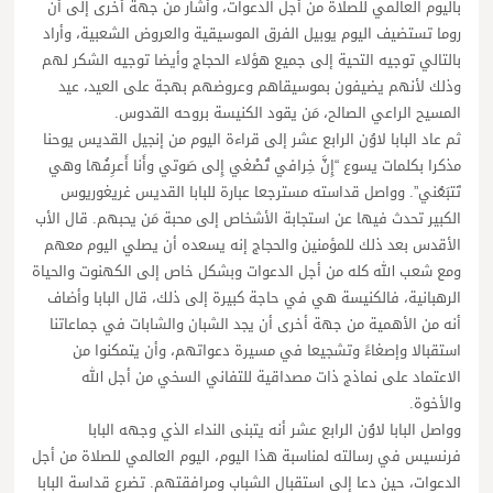
باليوم العالمي للصلاة من أجل الدعوات، وأشار من جهة أخرى إلى أن
روما تستضيف اليوم يوبيل الفرق الموسيقية والعروض الشعبية، وأراد
بالتالي توجيه التحية إلى جميع هؤلاء الحجاج وأيضا توجيه الشكر لهم
وذلك لأنهم يضيفون بموسيقاهم وعروضهم بهجة على العيد، عيد
المسيح الراعي الصالح، مَن يقود الكنيسة بروحه القدوس.
ثم عاد البابا لاوُن الرابع عشر إلى قراءة اليوم من إنجيل القديس يوحنا
مذكرا بكلمات يسوع “إِنَّ خِرافي تُصْغي إِلى صَوتي وأَنا أَعرِفُها وهي
تَتبَعُني”. وواصل قداسته مسترجعا عبارة للبابا القديس غريغوريوس
الكبير تحدث فيها عن استجابة الأشخاص إلى محبة مَن يحبهم. قال الأب
الأقدس بعد ذلك للمؤمنين والحجاج إنه يسعده أن يصلي اليوم معهم
ومع شعب الله كله من أجل الدعوات وبشكل خاص إلى الكهنوت والحياة
الرهبانية، فالكنيسة هي في حاجة كبيرة إلى ذلك، قال البابا وأضاف
أنه من الأهمية من جهة أخرى أن يجد الشبان والشابات في جماعاتنا
استقبالا وإصغاءً وتشجيعا في مسيرة دعواتهم، وأن يتمكنوا من
الاعتماد على نماذج ذات مصداقية للتفاني السخي من أجل الله
والأخوة.
وواصل البابا لاوُن الرابع عشر أنه يتبنى النداء الذي وجهه البابا
فرنسيس في رسالته لمناسبة هذا اليوم، اليوم العالمي للصلاة من أجل
الدعوات، حين دعا إلى استقبال الشباب ومرافقتهم. تضرع قداسة البابا