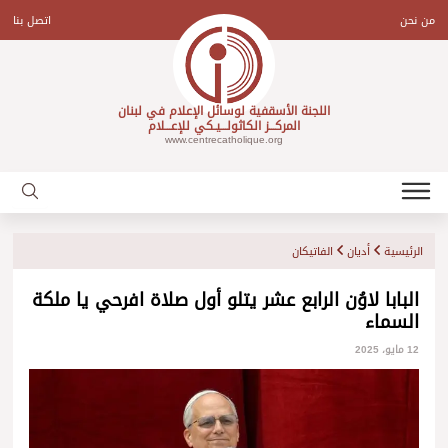
Ski
t
من نحن
اتصل بنا
conten
اللجنة الأسقفية لوسائل الإعلام في لبنان
المركـــز الكاثولـــيـكي للإعـــلام
www.centrecatholique.org
الرئيسية
أديان
الفاتيكان
البابا لاوُن الرابع عشر يتلو أول صلاة افرحي يا ملكة
السماء
12 مايو، 2025