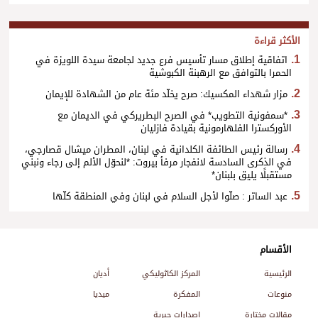
الأكثر قراءة
اتفاقية إطلاق مسار تأسيس فرع جديد لجامعة سيدة اللويزة في
الحمرا بالتوافق مع الرهبنة الكبوشية
مزار شهداء المكسيك: صرح يخلّد مئة عام من الشهادة للإيمان
*سمفونية التطويب* في الصرح البطريركي في الديمان مع
الأوركسترا الفلهارمونية بقيادة فازليان
رسالة رئيس الطائفة الكلدانية في لبنان، المطران ميشال قصارجي،
في الذكرى السادسة لانفجار مرفأ بيروت: *لنحوّل الألم إلى رجاء ونبني
مستقبلًا يليق بلبنان*
عبد الساتر : صلّوا لأجل السلام في لبنان وفي المنطقة كلّها
الأقسام
الرئيسية
المركز الكاثوليكي
أديان
منوعات
المفكرة
ميديا
مقالات مختارة
إصدارات حبرية