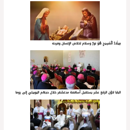
مِيلَادُ اَلْمَسِيحِ هُوَ نورٌ وسلام لخلاص الإنسان وفرحه
البابا لاوُن الرابع عشر يستقبل أساقفة مدغشقر خلال حجهم اليوبيلي إلى روما