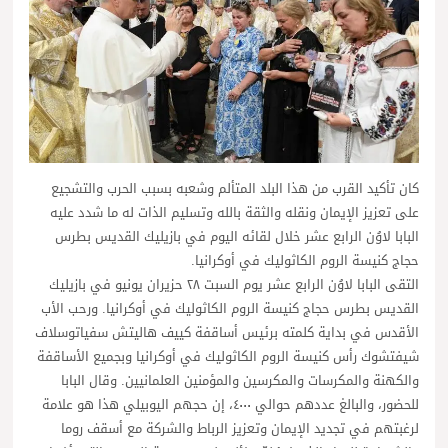
كان تأكيد القرب من هذا البلد المتألم وشعبه بسبب الحرب والتشجيع
على تعزيز الإيمان ونقله والثقة بالله وتسليم الذات له ما شدد عليه
البابا لاوُن الرابع عشر خلال لقائه اليوم في بازيليك القديس بطرس
حجاج كنيسة الروم الكاثوليك في أوكرانيا.
التقى البابا لاوُن الرابع عشر يوم السبت ٢٨ حزيران يونيو في بازيليك
القديس بطرس حجاج كنيسة الروم الكاثوليك في أوكرانيا. ورحب الأب
الأقدس في بداية كلمته برئيس أساقفة كييف هاليتش سفياتوسلاف
شيفتشوك رأس كنيسة الروم الكاثوليك في أوكرانيا وبجميع الأساقفة
والكهنة والمكرسات والمكرسين والمؤمنين العلمانيين. وقال البابا
للحضور، والبالغ عددهم حوالي ٤٠٠٠، إن حجهم اليوبيلي هذا هو علامة
لرغبتهم في تجديد الإيمان وتعزيز الرباط والشركة مع أسقف روما