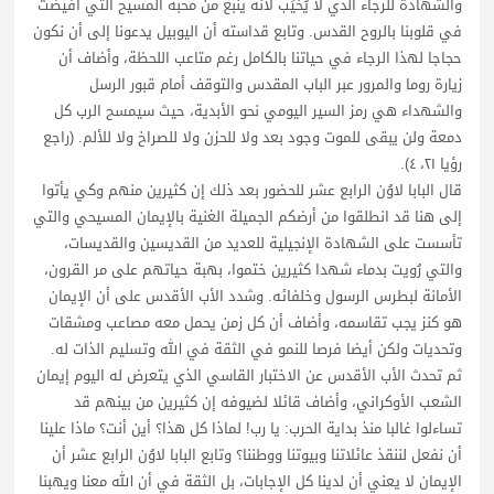
والشهادة للرجاء الذي لا يُخيِّب لأنه ينبع من محبة المسيح التي أفيضت
في قلوبنا بالروح القدس. وتابع قداسته أن اليوبيل يدعونا إلى أن نكون
حجاجا لهذا الرجاء في حياتنا بالكامل رغم متاعب اللحظة، وأضاف أن
زيارة روما والمرور عبر الباب المقدس والتوقف أمام قبور الرسل
والشهداء هي رمز السير اليومي نحو الأبدية، حيث سيمسح الرب كل
دمعة ولن يبقى للموت وجود بعد ولا للحزن ولا للصراخ ولا للألم. (راجع
رؤيا ٢١، ٤).
قال البابا لاوُن الرابع عشر للحضور بعد ذلك إن كثيرين منهم وكي يأتوا
إلى هنا قد انطلقوا من أرضكم الجميلة الغنية بالإيمان المسيحي والتي
تأسست على الشهادة الإنجيلية للعديد من القديسين والقديسات،
والتي رُويت بدماء شهدا كثيرين ختموا، بهبة حياتهم على مر القرون،
الأمانة لبطرس الرسول وخلفائه. وشدد الأب الأقدس على أن الإيمان
هو كنز يجب تقاسمه، وأضاف أن كل زمن يحمل معه مصاعب ومشقات
وتحديات ولكن أيضا فرصا للنمو في الثقة في الله وتسليم الذات له.
ثم تحدث الأب الأقدس عن الاختبار القاسي الذي يتعرض له اليوم إيمان
الشعب الأوكراني، وأضاف قائلا لضيوفه إن كثيرين من بينهم قد
تساءلوا غالبا منذ بداية الحرب: يا رب! لماذا كل هذا؟ أين أنت؟ ماذا علينا
أن نفعل لننقذ عائلاتنا وبيوتنا ووطننا؟ وتابع البابا لاوُن الرابع عشر أن
الإيمان لا يعني أن لدينا كل الإجابات، بل الثقة في أن الله معنا ويهبنا