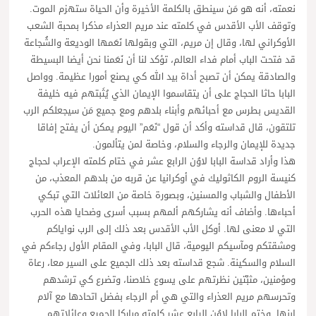
نعمته، أنه هو مَن سينطق بالكلمة الأخيرة وأن الحياة ستهزم الموت.
وتوقف الأب الأقدس في كلمته عند مريم العذراء مذكرا بمحبة الشعب
الأوكراني لها، وقال إن مريم، التي وبقولها نَعَمها الوديعة والشُجاعة
قد فتحت الباب أمام فداء العالم، تؤكد لنا أن نَعَمنا نحن أيضا البسيطة
والصادقة يمكن أن تصبح أداة بيد الله كي يصنع أمورا عظيمة. وواصل
البابا حاثا الحجاج على أن يتقاسموا الإيمان الذي يُثَبتهم فيه خليفة
القديس بطرس مع أحبائهم وأبناء بلدهم ومع جميع مَن سيجعلكم الرب
تلتقون، قال قداسته وأكد أن قول “نَعَم” اليوم يمكن أن يفتح إفاقا
جديدة للإيمان والرجاء والسلام، وخاصة لمن يتألمون.
هذا وأراد قداسة البابا لاوُن الرابع عشر في ختام كلمته الإعراب لحجاج
كنيسة الروم الكاثوليك في أوكرانيا عن قربه من بلدهم المعذب، من
الأطفال والشباب والمسنين، وبصورة خاصة من العائلات التي تبكي
أحباءها. وأضاف أنه يشاركهم ألمهم بسبب أسرى وضحايا هذه الحرب
التي لا معنى لها. أوكل الأب الأقدس بعد ذلك إلى الرب نواياكم
ومشقتكم ومآسيكم اليومية، قال البابا، وفي المقام الأول رجاءكم في
السلام والسكينة. شجع قداسته بعد ذلك الجميع على السير معا، رعاة
ومؤمنين، مثبِّتين نظرتهم على يسوع خلاصنا، وتضرع كي ترشدهم
وتحرسهم مريم العذراء والتي هي أم الرجاء بفضل اتحادها مع آلام
ابنها. وختم البابا لاوُن الرابع عشر كلمته مباركا الجميع وعائلاتهم