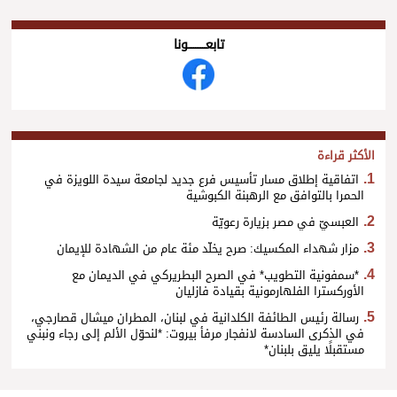
تابعــــــــــونا
الأكثر قراءة
اتفاقية إطلاق مسار تأسيس فرع جديد لجامعة سيدة اللويزة في
الحمرا بالتوافق مع الرهبنة الكبوشية
العبسيّ في مصر بزيارة رعويّة
مزار شهداء المكسيك: صرح يخلّد مئة عام من الشهادة للإيمان
*سمفونية التطويب* في الصرح البطريركي في الديمان مع
الأوركسترا الفلهارمونية بقيادة فازليان
رسالة رئيس الطائفة الكلدانية في لبنان، المطران ميشال قصارجي،
في الذكرى السادسة لانفجار مرفأ بيروت: *لنحوّل الألم إلى رجاء ونبني
مستقبلًا يليق بلبنان*