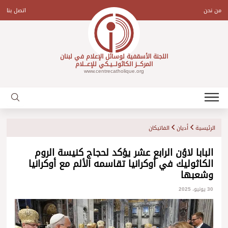
Ski
t
من نحن
اتصل بنا
conten
اللجنة الأسقفية لوسائل الإعلام في لبنان
المركـــز الكاثولـــيـكي للإعـــلام
www.centrecatholique.org
الرئيسية
أديان
الفاتيكان
البابا لاوُن الرابع عشر يؤكد لحجاج كنيسة الروم
الكاثوليك في أوكرانيا تقاسمه الألم مع أوكرانيا
وشعبها
30 يونيو، 2025