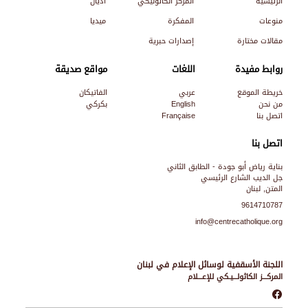
الرئيسية
المركز الكاثوليكي
أديان
منوعات
المفكرة
ميديا
مقالات مختارة
إصدارات حبرية
روابط مفيدة
اللغات
مواقع صديقة
خريطة الموقع
عربي
الفاتيكان
من نحن
English
بكركي
اتصل بنا
Française
اتصل بنا
بناية رياض أبو جودة - الطابق الثاني
جل الديب الشارع الرئيسي
المتن, لبنان
9614710787
info@centrecatholique.org
اللجنة الأسقفية لوسائل الإعلام في لبنان
المركـــز الكاثولـــيـكي للإعـــلام