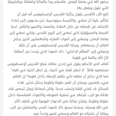
بحضور الله في بعضنا البعض. فالسلام يبدأ بكلماتنا وأفعالنا، وبالطريقة
التي نقول ونفعل بها.
تابع الأب الأقدس يقول يذكّرنا القديس أوغسطينوس أنه قبل أن
نتكلّم، علينا أن نصغي. وككنيسة سينودسية، نحن مدعوون إلى إعادة
اكتشاف فن الإصغاء من خلال الصلاة، والصمت والتمييز والتأمل. لدينا
الفرصة والمسؤولية لكي نصغي إلى الروح القدس؛ ولكي نصغي إلى
بعضنا البعض؛ ونصغي إلى أصوات الفقراء والمهمشين الذين يحتاج
العالم أن يسمعهم. ويحثنا القديس أوغسطينوس على أن نتنبّه
ونصغي إلى “المعلّم الداخلي”، ذاك الصوت الذي يتحدث من أعماقنا.
لأنّ الله يكلمنا في قلوبنا.
أضاف الحبر الأعظم يقول في إحدى عظاته شجّع القديس أوغسطينوس
مستمعيه قائلاً: “لا تجعل قلبك في أذنيك، بل اجعل أذنيك في قلبك”.
فما الذي نحتاج أن نفعله لكي نتعلم الإصغاء بآذان قلوبنا؟ إن العالم
مليء بالضجيج، ويمكن أن تغمر عقولنا وقلوبنا رسائل شتى. هذه
الرسائل قد تغذي قلقنا وتسلب فرحنا. ولكن كجماعة إيمان تسعى لبناء
علاقة مع الرب، لنجتهد في تصفية الضوضاء والأصوات المنقسمة داخل
عقولنا وقلوبنا، ونفتح ذواتنا على الدعوات اليومية لكي نتعرّف أكثر
على الله ومحبته. وعندما نسمع ذاك الصوت المحب والمطمئن من الرب،
يمكننا أن نشاركه مع العالم ونسعى لنصير واحداً فيه.