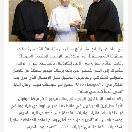
مُنح البابا لاوُن الرابع عشر أرفع وسام من مقاطعة القديس توما دي
فيلانوفا الأوغسطينية في فيلادلفيا (الولايات المتحدة الأميركية).
وكانت الجائزة مقرّرة في الأصل للكاردينال بريفوست، غير أنّ الرهبان
سلّموها إلى الحبر الأعظم الذي بعث برسالة فيديو مسجّلة من كاستل
غاندولفو لشكرهم. وقد عُرض التسجيل خلال الاحتفال الذي جرى بعد
الظهر في الـ “Union League” بحضور نحو سبعمائة ضيف. وقال البابا:
“لنمضِ قُدماً كصانعي سلام”.
وجّه قداسة البابا لاوُن الرابع عشر رسالة فيديو شكر فيها الرهبان
الأوغسطينيين الأميركيين في مقاطعة القديس توما دي فيلانوفا في
فيلادلفيا (بنسلفانيا، الولايات المتحدة) على منحه ميدالية القديس
أوغسطينوس. إنّه تقدير ورمز، وهو أعلى وسام تمنحه المقاطعة سنوياً
لشخصيات – كما جاء في حيثيات الحدث – “تُجسّد روح القديس