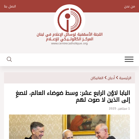
Ski
t
من نحن
اتصل بنا
conten
اللجنة الأسقفية لوسائل الإعلام في لبنان
المركـــز الكاثولـــيـكي للإعـــلام
www.centrecatholique.org
الرئيسية
أديان
الفاتيكان
البابا لاوُن الرابع عشر: وسط ضوضاء العالم، لنصغِ
إلى الذين لا صوت لهم
1 سبتمبر، 2025