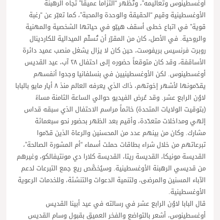
أوغسطينوس وتعاليمه”، وتُظهر “التزاماً عميقاً” تجاه الرهبنة
الأوغسطينية وقيم “الحقيقة والوحدة والمحبة”، كما تعبّر عن “رغبة
قوية” في اتباع خطى أسقف هيبّو في حياتها الشخصية والمهنية
والروحية. في الأصل، كان من المقرّر أن تُسلّم الميدالية للكاردينال
روبرت فرنسيس بريفوست، حين كان لا يزال يشغل منصب عميد دائرة
الأساقفة، وقد كان متوقعاً حضوره إلى احتفال ٢٨ آب، عيد القديس
أوغسطينوس. لكن الأوغسطينيين في بنسلفانيا وجدوا أنفسهم
يقدّمونها لأشهر إخوتهم، ذاك الذي يعرفه العالم منذ ٨ أيار مايو بالبابا
لاوُن الرابع عشر. وقد عُرض الفيديو حوالي الساعة الثامنة مساءً
(بتوقيت الولايات المتحدة) خاتماً مراسم الاحتفال الذي سبقه قداس
إلهي ومداخلات متعدّدة، وأقيم بعد الظهر بحضور نحو سبعمائة
مشارك. وكان من بينهم عدد من المحسنين والرعاة الذين قدّموا
تبرعاتهم من خلال شراء بطاقات حملت أسماء “أم المشورة الصالحة”،
القديسة مونيكا، القديسة ريتا، القديسة كلارا دي مونتيفالكو، وغيرهم
من قديسي الرهبنة الأوغسطينية. وسيُخصَّص ريع جمع التبرعات لدعم
الآباء المسنين والمرضى، ولتنمية الدعوات والتنشئة، وللخدمات الرعوية
الأوغسطينية.
قال البابا لاوُن الرابع عشر في رسالته في عيد أبينا القديس
أوغسطينوس، أشعر بالتواضع والفخر العميق بقبول وسام القديس