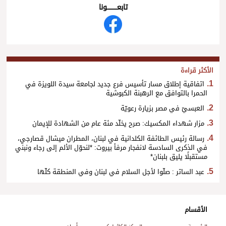
تابعــــــــــونا
الأكثر قراءة
اتفاقية إطلاق مسار تأسيس فرع جديد لجامعة سيدة اللويزة في
الحمرا بالتوافق مع الرهبنة الكبوشية
العبسيّ في مصر بزيارة رعويّة
مزار شهداء المكسيك: صرح يخلّد مئة عام من الشهادة للإيمان
رسالة رئيس الطائفة الكلدانية في لبنان، المطران ميشال قصارجي،
في الذكرى السادسة لانفجار مرفأ بيروت: *لنحوّل الألم إلى رجاء ونبني
مستقبلًا يليق بلبنان*
عبد الساتر : صلّوا لأجل السلام في لبنان وفي المنطقة كلّها
الأقسام