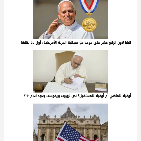
البابا لاون الرابع عشر على موعد مع ميدالية الحرية الأمريكية: أول بابا ينالها
أوفياء للماضي أم أوفياء للمستقبل؟ نص لروبرت بريفوست يعود لعام ٢٠١٠