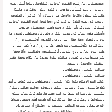
أوغسطينوس من إقليم القديس توما دي فيلانوفا. وبينما أسجّل هذه
الرسالة، أنا بعيد قليلاً عن حرّ روما، وأقضي بعض الوقت في كاستل
غاندولفو للصلاة والتأمل والاستراحة. ويسرّني أن أخبركم أن الكنيسة
الرعوية في هذه البلدة الواقعة خارج روما تحمل اسم القديس توما دي
فيلانوفا، المعروف بأب الفقراء، وهو راهب أوغسطيني موهوب
وأسقف كرّس حياته في خدمة الفقراء. ونحن كأوغسطينيين نسعى كل
يوم لأن نعيش وفق مثال أبينا الروحي القديس أوغسطينوس. إن
الاعتراف بي كأوغسطيني هو شرف أعتزّ به، إذ إن جزءاً كبيراً مما أنا
عليه اليوم أدين به لروح القديس أوغسطينوس وتعاليمه. وأنا ممتن
لكم جميعاً على ما تُظهره حياتكم بطرق عديدة من التزام عميق بقيم
الحقيقة، والوحدة، والمحبة.
ميدالية القديس أوغسطينوس
ميدالية القديس أوغسطينوس
أضاف الحبر الأعظم يقول كان القديس أوغسطينوس، كما تعلمون، أحد
كبار مؤسسي الحياة الرهبانية؛ أسقف ولاهوتي وواعظ وكاتب وملفان
للكنيسة. لكن هذا لم يحدث بين ليلة وضحاها. فقد كانت حياته مليئة
بالمحاولات والإخفاقات، مثل حياتنا. غير أنّه بنعمة الله، وبفضل صلوات
أمّه مونيكا، والجماعة الصالحة المحيطة به، استطاع أن يجد طريق
السلام لقلبه القَلِق. إن حياة القديس أوغسطينوس ودعوته إلى