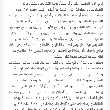
تابع الأب الأقدس يقول أنا ممتنٌّ لهذا التكريم، وبشكلٍ خاصّ
للقداديس والصلوات التي رُفِعت من أجلي، فيما أسعى لأن أخدم
بتواضع. أرجوكم أن تواصلوا الصلاة من أجلي، ومن أجل نوايا جميع أبناء
الله في العالم. وكونوا واثقين من صلواتي من أجلكم أنتم، الذين
اجتمعتم هنا الليلة، ومن أجل إخوتي الأوغسطينيين، وزملائي مرسلي
فيلانوفا، الماضيين والحاضرين والمستقبليين، ومن أجل الكبار والصغار،
الأغنياء والفقراء، وجميع أصدقائنا الأحبّاء في الرهبنة. فكما عاش
القديس أوغسطينوس لحظات القلق والظلمة والشكّ، هكذا نحن أيضًا،
ولكن بنعمة الله يمكننا أن نكتشف أنّ محبّته تشفي حقًا. فلنسعَ معًا
لبناء جماعة تتجسّد فيها تلك المحبّة.
وخلص البابا لاوُن الرابع عشر إلى القول لنواصل تعزيز رسالتنا المشتركة
ككنيسة وجماعة، ولننشر السلام، ونحيا في الرجاء، ونعكس نور الله
ومحبّته في العالم. ففي وحدتنا في المسيح، وفي شركتنا مع بعضنا
البعض، ينمو هذا النور ويزداد إشعاعًا في عالمنا. وتحت إرشاد وحماية
العذراء مريم، أمّ المشورة الصالحة، لا ننسَينَّ أبدًا العطايا التي منحتنا
إيّاها من خلال “نعمها” المليئة بالإيمان، تلك التي قالتها حين قبلت ما
كان الله قد أعدّه لها. ليبارككم الله جميعًا، وليمنح السلام لقلوبكم
القلقة، وليساعدكم على متابعة بناء جماعة من المحبّة، متّحدة في
الفكر والقلب، متّجهة إلى الله. ولتحلّ عليكم جميعًا بركة الله القدير،