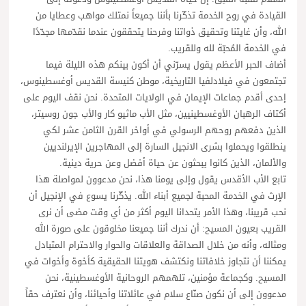
القيادة في روح الخدمة تذكّرنا بأننا جميعاً نمتلك مواهب وعطايا من
الله، وأن غايتنا وتحقيق ذواتنا وفرحنا يتحققون عندما نقدّمها مجدّدًا
في الخدمة المُحبّة لله وللقريب.
أضاف الحبر الأعظم يقول يسرّني أن أكون بينكم هذه الليلة فيما
تجتمعون في فيلادلفيا التاريخية، موطن كنيسة القديس أوغسطينوس،
إحدى أقدم جماعات الإيمان في الولايات المتحدة. نحن نقف اليوم على
أكتاف الرهبان الأوغسطينيين، مثل الأب ماثيو كار والأب جون روسيتر،
الذين دفعهم روحهم الرسولي في أواخر القرن الثامن عشر لكي
ينطلقوا ويحملوا بشرى الانجيل السارة إلى المهاجرين الإيرلنديين
والألمان، الذين كانوا يبحثون عن حياة أفضل وعن حرية دينية.
تابع الأب الأقدس يقول وإلى يومنا هذا، نحن مدعوون لمواصلة هذا
الإرث في الخدمة المحبة لجميع أبناء الله. يذكّرنا يسوع في الإنجيل أن
نحب قريبنا، وهذا الأمر يتحدانا اليوم أكثر من أي وقت مضى أن نرى
القريب بعيون المسيح: أن ندرك أننا جميعنا مخلوقون على صورة الله
ومثاله، وأنه من خلال الصداقة والعلاقات والحوار والاحترام المتبادل
يمكننا أن نتجاوز خلافاتنا ونكتشف هويتنا الحقيقية كأخوة وأخوات في
المسيح. وكجماعة مؤمنين، تلهمهم الروحانية الأوغسطينية، نحن
مدعوون إلى أن نكون صنّاع سلام في عائلاتنا وأحيائنا، وأن نعترف حقاً