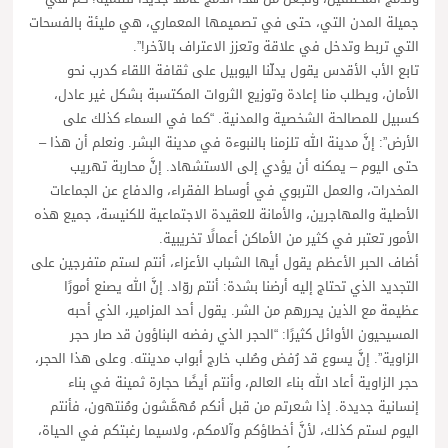
جميلة المدن التي، حتى في تصميمها المعماري، هي مليئة بالفسحات
التي تربط وتدخل في علاقة وتعزز الاعتراف بالآخر!”.
تابع الأب الأقدس يقول يدلّنا اليوبيل على ثقافة اللقاء كدرب نحو
الأمان، ويطلب منا إعادة وتوزيع الثروات المكتسبة بشكل غير عادل،
كسبيل للمصالحة الشخصية والمدنية. “كما في السماء كذلك على
الأرض”: إنَّ مدينة الله تلزمنا بالنبوءة في مدينة البشر. ونعلم أن هذا –
حتى اليوم – يمكنه أن يؤدي إلى الاستشهاد. إنَّ محاربة تهريب
المخدرات، والعمل التربوي في أوساط الفقراء، والدفاع عن الجماعات
الأصلية والمهاجرين، والأمانة للعقيدة الاجتماعية للكنيسة، جميع هذه
الأمور تعتبر في كثير من الأماكن أعمالًا تخريبية.
أضاف الحبر الأعظم يقول أيها الشباب الأعزاء، أنتم لستم متفرجين على
التجديد الذي تحتاج إليه أرضنا بشدة: أنتم روّاد. إنَّ الله يصنع أمورًا
عظيمة مع الذين يحررهم من الشر. يقول أحد المزامير، الذي أحبه
المسيحيون الأوائل كثيرًا: “الحجر الذي رفضه البناؤون قد صار حجر
الزاوية”. إنَّ يسوع قد رُفض وصُلب خارج أبواب مدينته. وعلى هذا الحجر،
حجر الزاوية أعاد الله بناء العالم، وأنتم أيضًا حجارة ثمينة في بناء
إنسانية جديدة. إذا شعرتم من قبل أنكم مُهمَّشون ومُنتهون، فأنتم
اليوم لستم كذلك، لأنَّ أخطاؤكم وآلامكم، ولاسيما رغبتكم في الحياة،