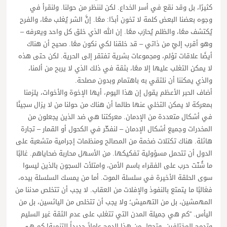
كثيرًا، بل وقد نقع في أسر الخداع. لكن لننظر من حولنا. ولنقرأ في
وجوه بعضنا البعض كلمة لا تخون أبدًا: معًا. إنَّ الشر يُغلب معًا، والفرح
يُكتشف معًا، والظلم يُحارَب معًا. إن الله الذي خلق كل واحد ويعرفه –
وهو أقرب إليّ من ذاتي – قد خلقنا لكي نكون معًا. صحيح أن هناك
أيضًا علاقات تؤلم، ومجموعات بشرية تفتقر إلى الحرية. لكن حتى هذه
لا يمكن التغلب عليها إلا معًا، بثقة في ذلك الذي لا يربح من ألمنا،
والذي يمكننا أن نلتقي به باهتمام وبدون مصلحة.
أضاف الحبر الأعظم يقول إن هذا اليوم، أيها الإخوة والأخوات، يلزمنا
بمعركة لا يمكن التخلي عنها طالما أن هناك من حولنا من لا يزال سجينًا
في أشكال متعددة من الإدمان. معركتنا هي ضد الذين يجعلون من
المخدرات وجميع أشكال الإدمان – لنفكّر في الكحول أو القمار – تجارة
هائلة. هناك تكتلات ضخمة من المصالح ومنظمات إجرامية متشعبة على
الدول أن تتحمل مسؤولية تفكيكها. من الأسهل محاربة ضحاياهم. غالبًا
ما شُنّت حرب على الفقراء باسم الأمن، وامتلأت السجون بالذين ليسوا
سوى الحلقة الأخيرة في سلسلة الموت. أما من يمسك السلسلة بيده،
فغالبًا ما يتمتع بالنفوذ والإفلات من العقاب. لا يجب أن تتخلص مدننا من
المهمشين، بل من التهميش؛ ولا يجب أن تتخلص من اليائسين، بل من
اليأس. “كم هي جميلة المدن التي تتغلب على عدم الثقة غير السليم
وتدمج المختلفين، وتجعل من هذا الدمج عاملاً جديداً للتنمية! كم هي