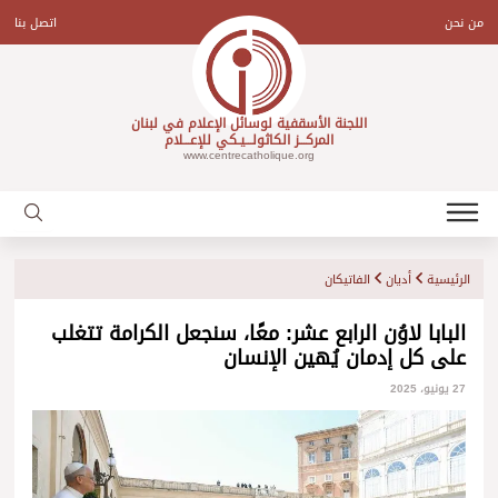
Ski
t
من نحن
اتصل بنا
conten
اللجنة الأسقفية لوسائل الإعلام في لبنان
المركـــز الكاثولـــيـكي للإعـــلام
www.centrecatholique.org
الرئيسية
أديان
الفاتيكان
البابا لاوُن الرابع عشر: معًا، سنجعل الكرامة تتغلب
على كل إدمان يُهين الإنسان
27 يونيو، 2025