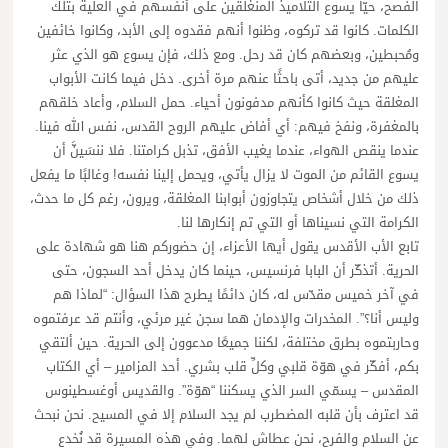
الفصح، حيّا يسوع التلاميذ المنغلقين على أنفسهم في العلية بتلك
الكلمات. كانوا قد تركوه، وظنوا أنهم فقدوه إلى الأبد، وكانوا خائفين
ومُحبطين، وبعضهم كان قد رحل. ومع ذلك، فإن يسوع هو الذي عثر
عليهم من جديد، أتى باحثًا عنهم مرة أخرى. دخل فيما كانت الأبواب
المغلقة حيث كانوا كأنهم مدفونون أحياء. حمل السلام، وأعاد خلقهم
بالمغفرة، ونفخ فيهم: أي أفاض عليهم الروح القدس، نفس الله فينا.
عندما ينقص الهواء، عندما يغيب الأفق، تذبل كرامتنا. فلا ننسَينَّ أن
يسوع القائم من الموت لا يزال يأتي، ويحمل إلينا نفسه! وغالبًا ما يفعل
ذلك من خلال أشخاص يتجاوزون أبوابنا المغلقة، ويرون، رغم كل ما حدث،
الكرامة التي نسيناها أو التي تم إنكارها لنا.
تابع الأب الأقدس يقول أيها الأعزاء، إن حضوركم هنا هو شهادة على
الحرية. أتذكّر أن البابا فرنسيس، حينما كان يدخل أحد السجون، حتى
في آخر خميس مقدّس له، كان دائمًا يطرح هذا السؤال: “لماذا هم
وليس أنا؟”. المخدرات والإدمان هما سجن غير مرئي، وأنتم قد عرفتموه
وحاربتموه بطرق مختلفة، لكننا جميعًا مدعوون إلى الحرية. حين ألتقي
بكم، أفكّر في هوّة قلبي وكلِّ قلب بشري. أحد المزامير – أي الكتاب
المقدس – يسمّي السر الذي يسكننا “هوّة”. والقديس أوغسطينوس
قد اعترف بأن قلبه المضطرب لم يجد السلام إلا في المسيح. نحن نبحث
عن السلام والفرح، نحن عطاش لهما. وفي هذه المسيرة قد نُخدع