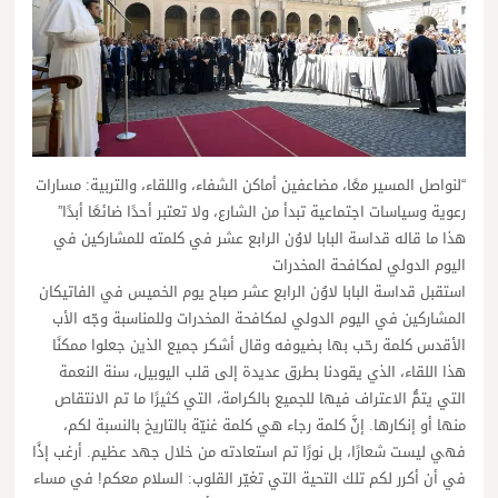
“لنواصل المسير معًا، مضاعفين أماكن الشفاء، واللقاء، والتربية: مسارات
رعوية وسياسات اجتماعية تبدأ من الشارع، ولا تعتبر أحدًا ضائعًا أبدًا”
هذا ما قاله قداسة البابا لاوُن الرابع عشر في كلمته للمشاركين في
اليوم الدولي لمكافحة المخدرات
استقبل قداسة البابا لاوُن الرابع عشر صباح يوم الخميس في الفاتيكان
المشاركين في اليوم الدولي لمكافحة المخدرات وللمناسبة وجّه الأب
الأقدس كلمة رحّب بها بضيوفه وقال أشكر جميع الذين جعلوا ممكنًا
هذا اللقاء، الذي يقودنا بطرق عديدة إلى قلب اليوبيل، سنة النعمة
التي يتمُّ الاعتراف فيها للجميع بالكرامة، التي كثيرًا ما تم الانتقاص
منها أو إنكارها. إنَّ كلمة رجاء هي كلمة غنيّة بالتاريخ بالنسبة لكم،
فهي ليست شعارًا، بل نورًا تم استعادته من خلال جهد عظيم. أرغب إذًا
في أن أكرر لكم تلك التحية التي تغيّر القلوب: السلام معكم! في مساء