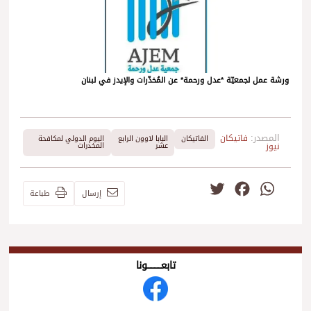
ورشة عمل لجمعيّة *عدل ورحمة* عن المُخدّرات والإيدز في لبنان
المصدر:
فاتيكان
الفاتيكان
البابا لاوون الرابع
اليوم الدولي لمكافحة
نيوز
عشر
المخدرات
Twitter
Facebook
WhatsApp
إرسال
طباعة
تابعــــــــــونا