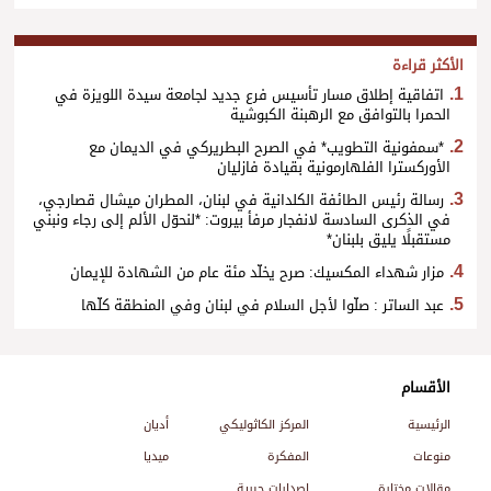
الأكثر قراءة
اتفاقية إطلاق مسار تأسيس فرع جديد لجامعة سيدة اللويزة في
الحمرا بالتوافق مع الرهبنة الكبوشية
*سمفونية التطويب* في الصرح البطريركي في الديمان مع
الأوركسترا الفلهارمونية بقيادة فازليان
رسالة رئيس الطائفة الكلدانية في لبنان، المطران ميشال قصارجي،
في الذكرى السادسة لانفجار مرفأ بيروت: *لنحوّل الألم إلى رجاء ونبني
مستقبلًا يليق بلبنان*
مزار شهداء المكسيك: صرح يخلّد مئة عام من الشهادة للإيمان
عبد الساتر : صلّوا لأجل السلام في لبنان وفي المنطقة كلّها
الأقسام
الرئيسية
المركز الكاثوليكي
أديان
منوعات
المفكرة
ميديا
مقالات مختارة
إصدارات حبرية