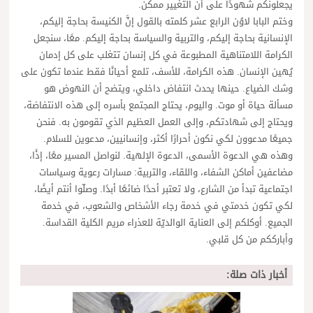
يجعلونكم شهودًا على أن التغيير ممكن.
وختم البابا لاوُن الرابع عشر كلمته بالقول إنَّ الكنيسة بحاجة إليكم،
الإنسانية بحاجة إليكم، والتربية والسياسة بحاجة إليكم. معًا، سنجعل
الكرامة اللامتناهية المطبوعة في كل إنسان تتغلب على كل إدمان
يُهين الإنسان. هذه الكرامة، للأسف، تلمع أحيانًا فقط عندما تكون على
وشك الضياع. حينها يحدث انتفاض داخلي، ويتضح أن النهوض هو
مسألة حياة أو موت. واليوم، يحتاج المجتمع بأسره إلى هذه الانتفاضة،
ويحتاج إلى شهادتكم، وإلى العمل العظيم الذي تقومون به. فنحن
جميعًا مدعوون لكي نكون أحرارًا أكثر، وإنسانيين، مدعوين للسلام.
وهذه هي الدعوة الأسمى، الدعوة الإلهية. لنواصل المسير معًا، إذًا،
مضاعفين أماكن الشفاء، واللقاء، والتربية: مسارات رعوية وسياسات
اجتماعية تبدأ من الشارع، ولا تعتبر أحدًا ضائعًا أبدًا. وصلّوا أنتم أيضًا،
لكي تكون خدمتي في خدمة رجاء الأشخاص والشعوب، في خدمة
الجميع. أوكلكم إلى العناية الوالديّة للعذراء مريم الكلية القداسة.
وأبارككم من كل قلبي.
أخبار ذات صلة: