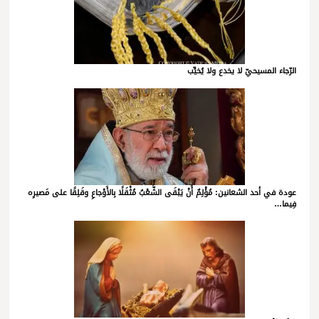
الرّجاء المسيحيّ لا يخدع ولا يُخيِّب
عودة في أحد الشعانين: مُؤْلِمٌ أَنْ يَبْقَى الشَّعْبُ مُثْقَلًا بِالأَوْجاعِ وقَلِقًا على مَصيرِه
فِيما…