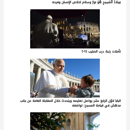
مِيلَادُ اَلْمَسِيحِ هُوَ نورٌ وسلام لخلاص الإنسان وفرحه
تأملات رتبة درب الصليب ٢٠٢٤
البابا لاوُن الرابع عشر يواصل تعليمه ويتحدث خلال المقابلة العامة عن جانب
مدهش في قيامة المسيح: تواضعه