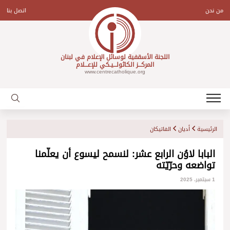
Ski
t
من نحن
اتصل بنا
conten
اللجنة الأسقفية لوسائل الإعلام في لبنان
المركـــز الكاثولـــيـكي للإعـــلام
www.centrecatholique.org
الرئيسية
أديان
الفاتيكان
البابا لاوُن الرابع عشر: لنسمح ليسوع أن يعلّمنا
تواضعه وحرّيّته
1 سبتمبر، 2025