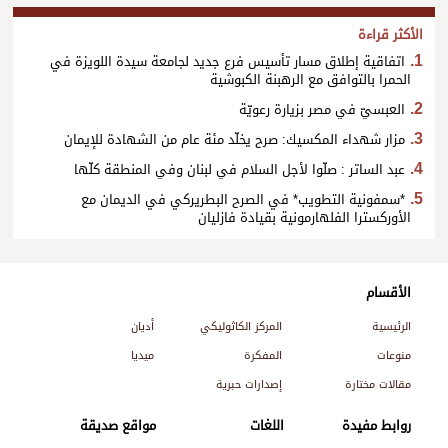
الأكثر قراءة
اتفاقية إطلاق مسار تأسيس فرع جديد لجامعة سيدة اللويزة في
الحمرا بالتوافق مع الرهبنة الكبوشية
العبسيّ في مصر بزيارة رعويّة
مزار شهداء المكسيك: صرح يخلّد مئة عام من الشهادة للإيمان
عبد الساتر : صلّوا لأجل السلام في لبنان وفي المنطقة كلّها
*سمفونية التطويب* في الصرح البطريركي في الديمان مع
الأوركسترا الفلهارمونية بقيادة فازليان
الأقسام
الرئيسية
المركز الكاثوليكي
أديان
منوعات
المفكرة
ميديا
مقالات مختارة
إصدارات حبرية
روابط مفيدة
اللغات
مواقع صديقة