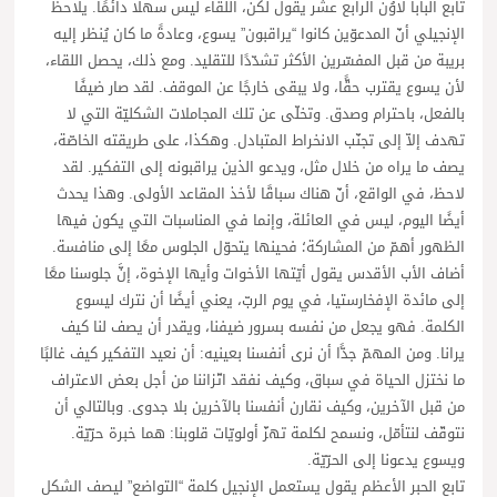
تابع البابا لاوُن الرابع عشر يقول لكن، اللقاء ليس سهلًا دائمًا. يلاحظ
الإنجيلي أنّ المدعوّين كانوا “يراقبون” يسوع، وعادةً ما كان يُنظر إليه
بريبة من قبل المفسّرين الأكثر تشدّدًا للتقليد. ومع ذلك، يحصل اللقاء،
لأن يسوع يقترب حقًّا، ولا يبقى خارجًا عن الموقف. لقد صار ضيفًا
بالفعل، باحترام وصدق. وتخلّى عن تلك المجاملات الشكليّة التي لا
تهدف إلاّ إلى تجنّب الانخراط المتبادل. وهكذا، على طريقته الخاصّة،
يصف ما يراه من خلال مثل، ويدعو الذين يراقبونه إلى التفكير. لقد
لاحظ، في الواقع، أنّ هناك سباقًا لأخذ المقاعد الأولى. وهذا يحدث
أيضًا اليوم، ليس في العائلة، وإنما في المناسبات التي يكون فيها
الظهور أهمّ من المشاركة؛ فحينها يتحوّل الجلوس معًا إلى منافسة.
أضاف الأب الأقدس يقول أيّتها الأخوات وأيها الإخوة، إنَّ جلوسنا معًا
إلى مائدة الإفخارستيا، في يوم الربّ، يعني أيضًا أن نترك ليسوع
الكلمة. فهو يجعل من نفسه بسرور ضيفنا، ويقدر أن يصف لنا كيف
يرانا. ومن المهمّ جدًّا أن نرى أنفسنا بعينيه: أن نعيد التفكير كيف غالبًا
ما نختزل الحياة في سباق، وكيف نفقد اتّزاننا من أجل بعض الاعتراف
من قبل الآخرين، وكيف نقارن أنفسنا بالآخرين بلا جدوى. وبالتالي أن
نتوقّف لنتأمّل، ونسمح لكلمة تهزّ أولويّات قلوبنا: هما خبرة حرّيّة.
ويسوع يدعونا إلى الحرّيّة.
تابع الحبر الأعظم يقول يستعمل الإنجيل كلمة “التواضع” ليصف الشكل