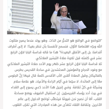
“التواضع في الواقع هو التحرُّر من الذات. وهو يولد عندما يصبح ملكوت
الله وبرّه اهتمامنا الأوّل، فنسمح لأنفسنا بأن ننظر بعيدًا: لا إلى أطراف
أقدامنا، بل إلى الآفاق البعيدة!” هذا ما قاله قداسة البابا لاوُن الرابع
عشر في كلمته قبل تلاوة صلاة التبشير الملائكي
تلا قداسة البابا لاوُن الرابع عشر ظهر يوم الأحد صلاة التبشير الملائكي
مع وفود الحجاج والمؤمنين المحتشدين في ساحة القديس بطرس
بالفاتيكان وقبل الصلاة ألقى الأب الأقدس كلمة قال فيها إنَّ الجلوس
معًا إلى المائدة، لا سيّما في أيّام الراحة والأعياد، هو علامة سلام
وشركة في كلّ ثقافة. وفي إنجيل هذا الأحد دُعي يسوع إلى الغداء
في بيت أحد رؤساء الفريسيّين. إن استقبال الضيوف يوسّع مساحة
القلب، أمّا أن نصبح نحن ضيوفًا فيتطلّب تواضع الدخول إلى عالم
الآخرين. وثقافة اللقاء تتغذّى من هذه المبادرات التي تقرّب القلوب.