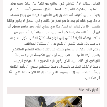
الكامل للحرّيّة. لأنَّ التواضع في الواقع هو التحرُّر من الذات. وهو يولد
عندما يصبح ملكوت الله وبرّه اهتمامنا الأوّل، فنسمح لأنفسنا بأن ننظر
بعيدًا: لا إلى أطراف أقدامنا، بل إلى الآفاق البعيدة! من يرفع نفسه،
عادة، يبدو كأنّه لم يجد ما هو أهمّ من ذاته، وفي العمق لا يكون واثقًا
بنفسه. أمّا من فهم أنّه ثمين جدًّا في عيني الله، ومن يشعر بعمق أنّه
ابن أو ابنة لله، فلديه ما هو أعظم ليفتخر به، وله كرامة تشرق من
ذاتها. وهذه الكرامة تأتي إلى الواجهة، تحتلّ المكان الأوّل، بلا جهد
ولا حسابات، عندما نتعلّم أن نخدم بدل أن نستغلّ المواقف.
وختم البابا لاوُن الرابع عشر كلمته قبل تلاوة صلاة التبشير الملائكي
بالقول أيها الأعزاء، لنطلب اليوم أن تكون الكنيسة للجميع مدرسة
للتواضع، أي ذلك البيت الذي يكون فيه الجميع دائمًا موضع ترحيب،
وحيث لا تُؤخذ المقاعد بالسباق، وحيث يستطيع يسوع أن يأخذ الكلمة
ويعلّمنا تواضعه وحرّيّته. ومريم، التي نرفع إليها الآن صلاتنا، هي حقًّا
أمّ هذا البيت.
أخبار ذات صلة: