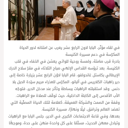
في لقاء مؤثّر، البابا لاون الرابع عشر يعرب عن امتنانه لدور الحياة
المكرّسة في دعم مسيرة الكنيسة
بادرة قرب صامتة، ولمسة روحية للواتي يعشن في الخفاء في قلب
الكنيسة. بعد ترؤسه القداس الإلهي صباح الثلاثاء في مقرّ سلاح الدرك
الإيطالي بكاستل غاندولفو، قام البابا لاوُن الرابع عشر بزيارة خاصة إلى
دير راهبات الكلاريس في ألبانو، المكرّس للعذراء مريم سيّدة الحبل بلا
دنس. وقد استقبلته الراهبات ببساطة وتأثر عند مدخل الدير، فتوجّه
الأب الأقدس إلى الكابلة الداخلية، حيث توقّف للصلاة مع الراهبات.
وقفة من الصمت والشركة العميقة، كعلامة لتلك الحياة المصلّية التي
تعضد العالم وترافق، ليلًا ونهارًا، مسيرة الكنيسة.
بعدها، وفي قاعة الاجتماعات الكبرى في الدير، جلس البابا مع الراهبات
وتبادل معهن الحديث، مسلّمًا على كل واحدة منهن على حدة، وموجهًا