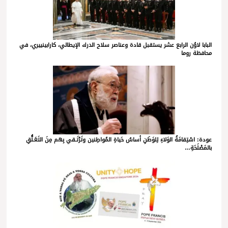
البابا لاوُن الرابع عشر يستقبل قادة وعناصر سلاح الدرك الإيطالي، كارابينييري، في
محافظة روما
عودة: اسْتِقامَةُ الوَلاءِ لِلوَطَنِ أساسُ حَياةِ المُواطِنين وتَرْتَـقي بِهم مِنَ التَعَـلُّقِ
بالمَصْلَحَةِ…