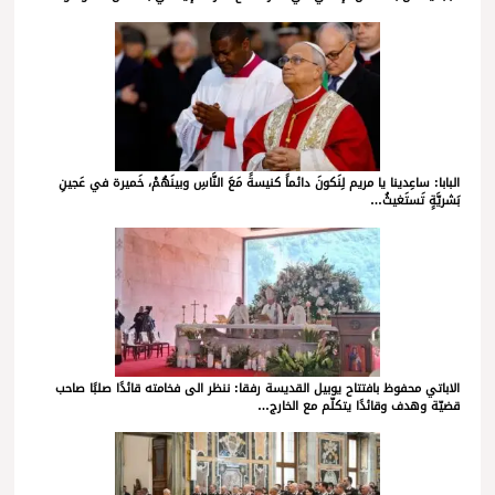
البابا: ساعِدينا يا مريم لِنَكونَ دائماً كنيسةً مَعَ النَّاسِ وبينَهُمْ، خَميرة في عَجينِ
بَشريَّةٍ تَستَغيثُ…
الاباتي محفوظ بافتتاح يوبيل القديسة رفقا: ننظر الى فخامته قائدًا صلبًا صاحب
قضيّة وهدف وقائدًا يتكلّم مع الخارج…