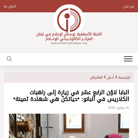
Ski
t
من نحن
اتصل بنا
conten
اللجنة الأسقفية لوسائل الإعلام في لبنان
المركـــز الكاثولـــيـكي للإعـــلام
www.centrecatholique.org
الرئيسية
أديان
الفاتيكان
البابا لاوُن الرابع عشر في زيارة إلى راهبات
الكلاريس في ألبانو: *حياتكنّ هي شهادة ثمينة*
16 يوليو، 2025