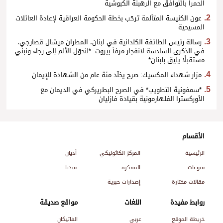
الحمرا بالتوافق مع الرهبنة الكبوشية
عون الكنيسة المتألمة ترحّب بخطة الحكومة العراقية لإعادة العائلات
المسيحية
رسالة رئيس الطائفة الكلدانية في لبنان، المطران ميشال قصارجي،
في الذكرى السادسة لانفجار مرفأ بيروت: *لنحوّل الألم إلى رجاء ونبني
مستقبلًا يليق بلبنان*
مزار شهداء المكسيك: صرح يخلّد مئة عام من الشهادة للإيمان
*سمفونية التطويب* في الصرح البطريركي في الديمان مع
الأوركسترا الفلهارمونية بقيادة فازليان
الأقسام
الرئيسية
المركز الكاثوليكي
أديان
منوعات
المفكرة
ميديا
مقالات مختارة
إصدارات حبرية
روابط مفيدة
اللغات
مواقع صديقة
خريطة الموقع
عربي
الفاتيكان