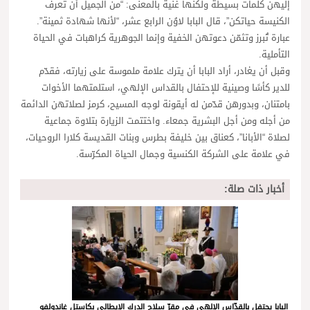
إليهن كلمات بسيطة ولكنها غنية بالمعنى: “من الجميل أن تعرف
الكنيسة حياتكن”، قال البابا لاوُن الرابع عشر، “لأنها شهادة ثمينة”.
عبارة تُبرز وتثمّن دعوتهن الخفية وإنما الجوهرية كراهبات في الحياة
التأملية.
وقبل أن يغادر، أراد البابا أن يترك علامة ملموسة على زيارته، فقدّم
للدير كأسًا وصينية للإحتفال بالقداس الإلهي، استلمتهما الأخوات
بامتنان، وبدورهن قدّمن له أيقونة لوجه المسيح، كرمز لصلاتهن الدائمة
من أجله ومن أجل البشرية جمعاء. واختتمت الزيارة بتلاوة جماعية
لصلاة “الأبانا”، كعناق بين خليفة بطرس وبنات القديسة كلارا الروحيات،
في علامة على الشركة الكنسية وجمال الحياة المكرّسة.
أخبار ذات صلة:
البابا يحتفل بالقدّاس الإلهي في مقرّ سلاح الدرك الإيطالي بكاستل غاندولفو