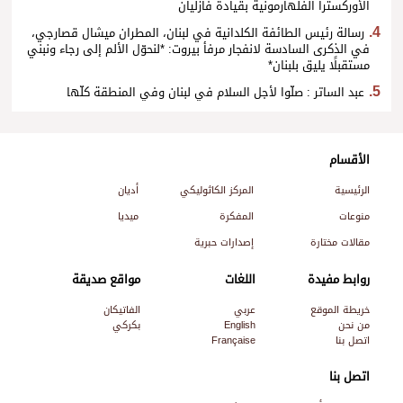
الأوركسترا الفلهارمونية بقيادة فازليان
رسالة رئيس الطائفة الكلدانية في لبنان، المطران ميشال قصارجي،
في الذكرى السادسة لانفجار مرفأ بيروت: *لنحوّل الألم إلى رجاء ونبني
مستقبلًا يليق بلبنان*
عبد الساتر : صلّوا لأجل السلام في لبنان وفي المنطقة كلّها
الأقسام
الرئيسية
المركز الكاثوليكي
أديان
منوعات
المفكرة
ميديا
مقالات مختارة
إصدارات حبرية
روابط مفيدة
اللغات
مواقع صديقة
خريطة الموقع
عربي
الفاتيكان
من نحن
English
بكركي
اتصل بنا
Française
اتصل بنا