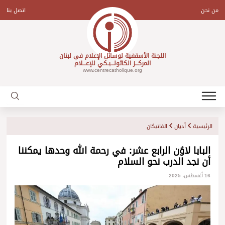
Ski
t
من نحن
اتصل بنا
conten
اللجنة الأسقفية لوسائل الإعلام في لبنان
المركـــز الكاثولـــيـكي للإعـــلام
www.centrecatholique.org
الرئيسية
أديان
الفاتيكان
البابا لاوُن الرابع عشر: في رحمة الله وحدها يمكننا
أن نجد الدرب نحو السلام
16 أغسطس، 2025