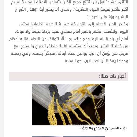
الثاني عشر: “نأمل أن يقتنع جميع الذين يتأملون الأمثلة المجيدة لمريم
أكثر فأكثر بقيمة الحياة البشرية”، وتمنى ألا يتكرر أبدًا “إهدار الأرواح
البشرية وإشعال الحروب”.
وخلص الحبر الأعظم إلى القول كم هي آنيّة هذه الكلمات! فحتى
اليوم، وللأسف، نشعر بالعجز أمام تفشي عنفٍ يزداد صمماً ولا مبالاة
أمام أي بادرة إنسانية. ومع ذلك، يجب ألّا نتوقف عن الرجاء: فالله أعظم
من خطيئة البشر. ويجب ألّا نستسلم لغلبة منطق الصراع والسلاح. مع
مريم، نحن نؤمن أن الرب يواصل نجدة أبنائه، متذكّراً رحمته. وفي رحمته
وحدها يمكننا أن نجد الدرب نحو السلام.
أخبار ذات صلة:
الرّجاء المسيحيّ لا يخدع ولا يُخيِّب