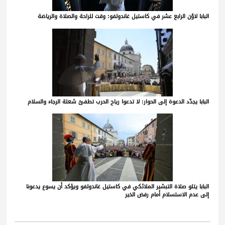
البابا لاوُن الرابع عشر في كاستيل غاندولفو: وقت للراحة والصلاة والرياضة
البابا يجدّد الدعوة إلى الحوار: لا تدعوا رياح الحرب تطفئ شعلة الرجاء والسلام
البابا يتلو صلاة التبشير الملائكي في كاستيل غاندولفو ويؤكد أن يسوع يدعونا
إلى عدم الاستسلام أمام رفض الخير