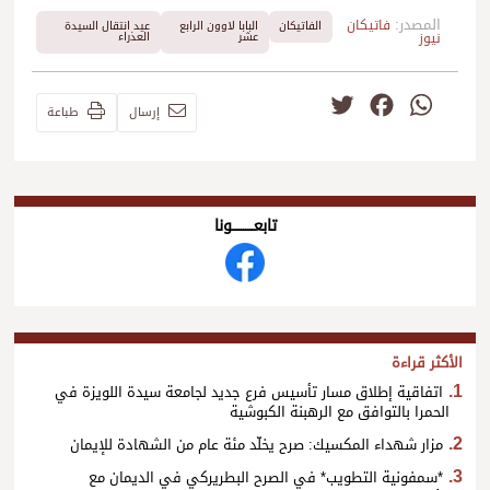
المصدر:
فاتيكان
الفاتيكان
البابا لاوون الرابع
عيد انتقال السيدة
نيوز
عشر
العذراء
Twitter
Facebook
WhatsApp
إرسال
طباعة
تابعــــــــــونا
الأكثر قراءة
اتفاقية إطلاق مسار تأسيس فرع جديد لجامعة سيدة اللويزة في
الحمرا بالتوافق مع الرهبنة الكبوشية
مزار شهداء المكسيك: صرح يخلّد مئة عام من الشهادة للإيمان
*سمفونية التطويب* في الصرح البطريركي في الديمان مع