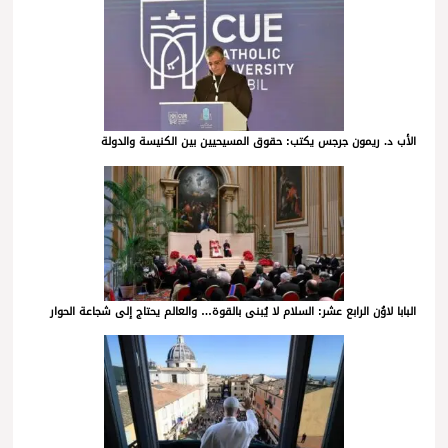
الأب د. ريمون جرجس يكتب: حقوق المسيحيين بين الكنيسة والدولة
البابا لاوُن الرابع عشر: السلام لا يُبنى بالقوة… والعالم يحتاج إلى شجاعة الحوار