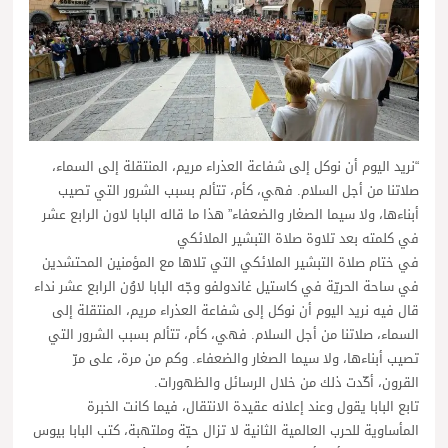
“نريد اليوم أن نوكل إلى شفاعة العذراء مريم، المنتقلة إلى السماء،
صلاتنا من أجل السلام. فهي، كأم، تتألم بسبب الشرور التي تصيب
أبناءها، ولا سيما الصغار والضعفاء” هذا ما قاله البابا لاون الرابع عشر
في كلمته بعد تلاوة صلاة التبشير الملائكي
في ختام صلاة التبشير الملائكي التي تلاها مع المؤمنين المحتشدين
في ساحة الحريّة في كاستيل غاندولفو وجّه البابا لاوُن الرابع عشر نداء
قال فيه نريد اليوم أن نوكل إلى شفاعة العذراء مريم، المنتقلة إلى
السماء، صلاتنا من أجل السلام. فهي، كأم، تتألم بسبب الشرور التي
تصيب أبناءها، ولا سيما الصغار والضعفاء. وكم من مرة، على مرّ
القرون، أكّدت ذلك من خلال الرسائل والظهورات.
تابع البابا يقول وعند إعلانه عقيدة الانتقال، فيما كانت الخبرة
المأساوية للحرب العالمية الثانية لا تزال حيّة وملتهبة، كتب البابا بيوس