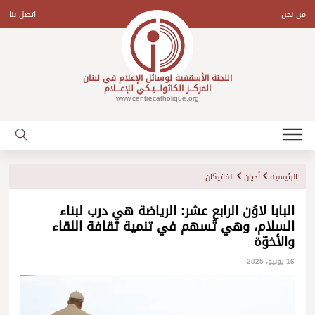
Ski
t
من نحن
اتصل بنا
conten
اللجنة الأسقفية لوسائل الإعلام في لبنان
المركـــز الكاثولـــيـكي للإعـــلام
www.centrecatholique.org
الرئيسية
أديان
الفاتيكان
البابا لاوُن الرابع عشر: الرياضة هي درب لبناء
السلام، وهي تُسهم في تنمية ثقافة اللقاء
والأخوّة
16 يونيو، 2025