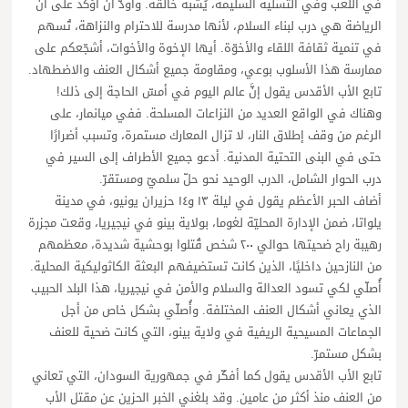
في اللعب وفي التسلية السليمة، يُشبه خالقه. وأودّ أن أؤكد على أن
الرياضة هي درب لبناء السلام، لأنها مدرسة للاحترام والنزاهة، تُسهم
في تنمية ثقافة اللقاء والأخوّة. أيها الإخوة والأخوات، أشجّعكم على
ممارسة هذا الأسلوب بوعي، ومقاومة جميع أشكال العنف والاضطهاد.
تابع الأب الأقدس يقول إنَّ عالم اليوم في أمسّ الحاجة إلى ذلك!
وهناك في الواقع العديد من النزاعات المسلحة. ففي ميانمار، على
الرغم من وقف إطلاق النار، لا تزال المعارك مستمرة، وتسبب أضرارًا
حتى في البنى التحتية المدنية. أدعو جميع الأطراف إلى السير في
درب الحوار الشامل، الدرب الوحيد نحو حلّ سلميّ ومستقرّ.
أضاف الحبر الأعظم يقول في ليلة ١٣ و١٤ حزيران يونيو، في مدينة
يلواتا، ضمن الإدارة المحليّة لغوما، بولاية بينو في نيجيريا، وقعت مجزرة
رهيبة راح ضحيتها حوالي ٢٠٠ شخص قُتلوا بوحشية شديدة، معظمهم
من النازحين داخليًا، الذين كانت تستضيفهم البعثة الكاثوليكية المحلية.
أُصلّي لكي تسود العدالة والسلام والأمن في نيجيريا، هذا البلد الحبيب
الذي يعاني أشكال العنف المختلفة. وأُصلّي بشكل خاص من أجل
الجماعات المسيحية الريفية في ولاية بينو، التي كانت ضحية للعنف
بشكل مستمرّ.
تابع الأب الأقدس يقول كما أفكّر في جمهورية السودان، التي تعاني
من العنف منذ أكثر من عامين. وقد بلغني الخبر الحزين عن مقتل الأب