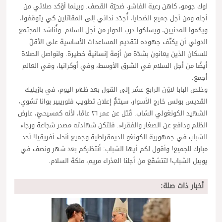
لوك جومو، كاهن رعية الفاشر، ضحيّة القصف. وبينما أؤكد صلاتي من
أجله ومن أجل جميع الضحايا، أُجدّد ندائي إلى المقاتلين كي يتوقفوا،
ويحُموا المدنيين، ويسلكوا درب الحوار من أجل السلام. وأُناشد المجتمع
الدولي أن يكثّف جهوده لتقديم المساعدات الأساسية على الأقلّ
للسكان الذين يعانون بشدّة من أزمة إنسانية خطيرة. ولنواصل الصلاة
أيضًا من أجل السلام في الشرق الأوسط، وفي أوكرانيا، وفي العالم
أجمع.
وخلص البابا لاوُن الرابع عشر إلى القول بعد ظهر اليوم، في بازيليك
القديس بولس خارج الأسوار، سيتمُّ إعلان تطويب فلوريبير بوانا تشوي،
الشهيد الكونغولي الشاب. قُتل عن عمر ٢٦ عامًا، لأنه كمسيحيّ، عارض
الظلم ودافع عن الصغار والفقراء. فلتكن شهادته مصدر شجاعة ورجاء
للشباب في جمهورية الكونغو الديمقراطية وجميع أنحاء أفريقيا! أحد
مبارك للجميع! وأقول لكم أيها الشباب: أَنتظركم بعد شهر ونصف في
يوبيل الشباب! لتتشفّع من أجلنا العذراء مريم، ملكة السلام.
أخبار ذات صلة: