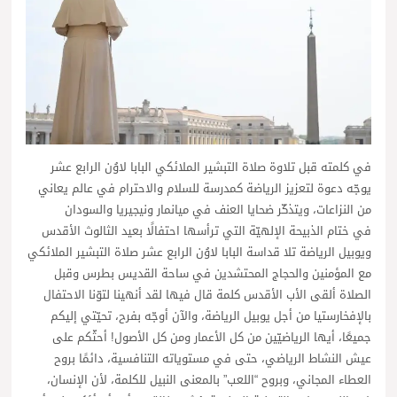
في كلمته قبل تلاوة صلاة التبشير الملائكي البابا لاوُن الرابع عشر
يوجّه دعوة لتعزيز الرياضة كمدرسة للسلام والاحترام في عالم يعاني
من النزاعات، ويتذكّر ضحايا العنف في ميانمار ونيجيريا والسودان
في ختام الذبيحة الإلهيّة التي ترأسها احتفالًا بعيد الثالوث الأقدس
ويوبيل الرياضة تلا قداسة البابا لاوُن الرابع عشر صلاة التبشير الملائكي
مع المؤمنين والحجاج المحتشدين في ساحة القديس بطرس وقبل
الصلاة ألقى الأب الأقدس كلمة قال فيها لقد أنهينا لتوّنا الاحتفال
بالإفخارستيا من أجل يوبيل الرياضة، والآن أوجّه بفرح، تحيّتي إليكم
جميعًا، أيها الرياضيّين من كل الأعمار ومن كل الأصول! أحثّكم على
عيش النشاط الرياضي، حتى في مستوياته التنافسية، دائمًا بروح
العطاء المجاني، وبروح “اللعب” بالمعنى النبيل للكلمة، لأن الإنسان،