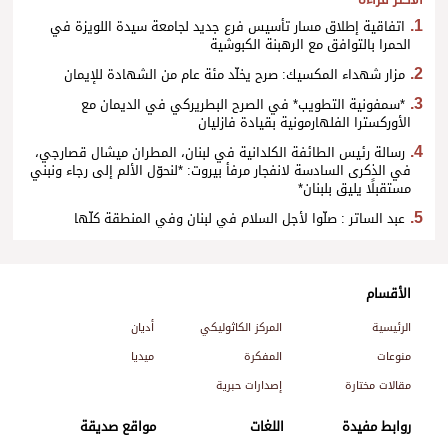
الأكثر قراءة
اتفاقية إطلاق مسار تأسيس فرع جديد لجامعة سيدة اللويزة في
الحمرا بالتوافق مع الرهبنة الكبوشية
مزار شهداء المكسيك: صرح يخلّد مئة عام من الشهادة للإيمان
*سمفونية التطويب* في الصرح البطريركي في الديمان مع
الأوركسترا الفلهارمونية بقيادة فازليان
رسالة رئيس الطائفة الكلدانية في لبنان، المطران ميشال قصارجي،
في الذكرى السادسة لانفجار مرفأ بيروت: *لنحوّل الألم إلى رجاء ونبني
مستقبلًا يليق بلبنان*
عبد الساتر : صلّوا لأجل السلام في لبنان وفي المنطقة كلّها
الأقسام
الرئيسية
المركز الكاثوليكي
أديان
منوعات
المفكرة
ميديا
مقالات مختارة
إصدارات حبرية
روابط مفيدة
اللغات
مواقع صديقة