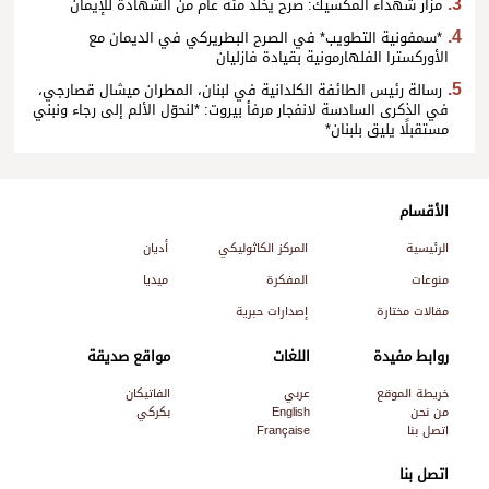
مزار شهداء المكسيك: صرح يخلّد مئة عام من الشهادة للإيمان
*سمفونية التطويب* في الصرح البطريركي في الديمان مع
الأوركسترا الفلهارمونية بقيادة فازليان
رسالة رئيس الطائفة الكلدانية في لبنان، المطران ميشال قصارجي،
في الذكرى السادسة لانفجار مرفأ بيروت: *لنحوّل الألم إلى رجاء ونبني
مستقبلًا يليق بلبنان*
الأقسام
الرئيسية
المركز الكاثوليكي
أديان
منوعات
المفكرة
ميديا
مقالات مختارة
إصدارات حبرية
روابط مفيدة
اللغات
مواقع صديقة
خريطة الموقع
عربي
الفاتيكان
من نحن
English
بكركي
اتصل بنا
Française
اتصل بنا