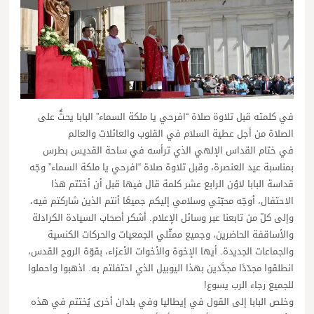
في كلمته قبل تلاوة صلاة “افرحي يا ملكة السماء” البابا يحثُّ على
الصلاة من أجل عطية السلام في القلوب والعائلات والعالم
في ختام القداس الإلهي الذي ترأسه في ساحة القديس بطرس
بمناسبة عيد العنصرة، وقبل تلاوة صلاة “افرحي يا ملكة السماء” وجّه
قداسة البابا لاوُن الرابع عشر كلمة قال فيها قبل أن أختتم هذا
الاحتفال، أوجّه محبّتي وسلامي إليكم جميعًا أنتم الذين شاركتم فيه،
وإلى كلّ من تابعنا عبر وسائل الإعلام. أشكر أصحاب السيادة الكرادلة
والأساقفة الحاضرين، وجميع ممثّلي الجمعيات والحركات الكنسية
والجماعات الجديدة. أيها الإخوة والأخوات الأعزاء، بقوّة الروح القدس،
انطلقوا مجدّدًا مجدَّدين بهذا اليوبيل الذي احتفلتم به. اذهبوا واحملوا
للجميع رجاء الرب يسوع!
وخلص البابا إلى القول في إيطاليا وفي بلدان أخرى يُختتم في هذه