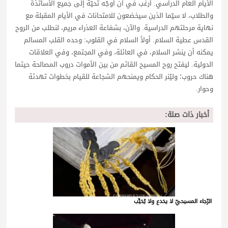
الأيام العام الدراسي. أرغب في أن أوجّه تحيّة إلى جميع الأساتذة
والطلاب، لا سيّما الذين سيخضعون للامتحانات في الأيام المقبلة مع
نهاية مرحلتهم الدراسية. والآن، بشفاعة العذراء مريم، لنطلب من الروح
القدس عطية السلام. أولاً السلام في القلوب: وحده القلب المسالم
يمكنه أن ينشر السلام، في العائلة، وفي المجتمع، وفي العلاقات
الدولية. ليفتح روح المسيح القائم من بين الأموات دروب المصالحة حيثما
هناك حروب؛ وليُنر الحكام ويمنحهم الشجاعة للقيام بخطوات تهدئة
وحوار.
أخبار ذات صلة:
الرّجاء المسيحيّ لا يخدع ولا يُخيِّب