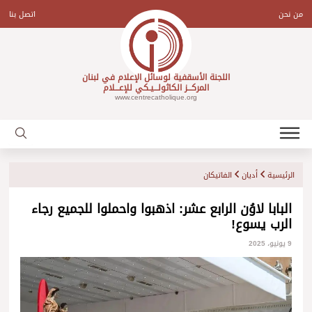
Ski
t
من نحن
اتصل بنا
conten
اللجنة الأسقفية لوسائل الإعلام في لبنان
المركـــز الكاثولـــيـكي للإعـــلام
www.centrecatholique.org
الرئيسية
أديان
الفاتيكان
البابا لاوُن الرابع عشر: اذهبوا واحملوا للجميع رجاء
الرب يسوع!
9 يونيو، 2025