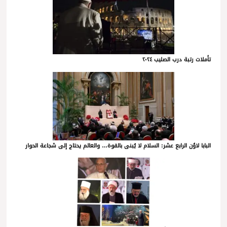
تأملات رتبة درب الصليب ٢٠٢٤
البابا لاوُن الرابع عشر: السلام لا يُبنى بالقوة… والعالم يحتاج إلى شجاعة الحوار