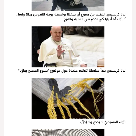
البابا فرنسيس: لنطلب من يسوع أن يجعلنا بواسطة روحه القدوس رجالا ونساء
أحرارًا حقًا أحرارا كي نخدم في المحبة والفرح
البابا فرنسيس يبدأ سلسلة تعاليم جديدة حول موضوع *يسوع المسيح رجاؤنا*
الرّجاء المسيحيّ لا يخدع ولا يُخيِّب