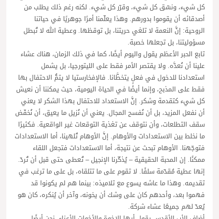
كل شيء، ونسّق كل شيء، وقرّر كل شيء. لكنه رغم ذلك يطلب من
أصدقائه أن يقوموا بدورهم. وهذا يعلّمنا أمرًا جوهريًا في حياتنا
الروحية: إنَّ النعمة لا تلغي حريتنا، بل توقظها. وعطية الله لا تُبطل
مسؤوليتنا، بل تجعلها خصبة.
تابع الحبر الأعظم يقول واليوم أيضًا، كما في ذلك الزمان، هناك عشاء
علينا أن نُعدَّه. ولا يقتصر الأمر فقط على الليتورجيا، بل يشمل
استعدادنا للدخول في فعلٍ يتخطَّانا. فالإفخارستيا لا يتمُّ الاحتفال بها
فقط على المذبح، وإنما أيضًا في الحياة اليومية، حيث يمكننا أن نعيش
كل شيء كتقدمة وشكر. إنَّ الاستعداد للاحتفال بهذا الشكر لا يعني
أن نفعل المزيد، بل أن نُفسح المجال. يعني أن نُزيل ما يعيق، أن نُخفّض
سقف التطلعات، وأن نتوقف عن تغذية التوقعات غير الواقعية. فكثيرًا
ما نخلط بين الاستعدادات والأوهام. إنَّ الأوهام تُلهينا، أما الاستعدادات
فتوجّهنا. الأوهام تبحث عن نتيجة، أما الاستعدادات فتجعل اللقاء
ممكنًا. إن المحبة الحقيقية – يُذكّرنا الإنجيل – تُعطى حتى قبل أن تُردّ.
إنها عطية مُقدّمة سلفًا. لا تقوم على ما تتلقاه، بل على ما ترغب في
تقديمه. وهذا ما عاشه يسوع مع تلاميذه: بينما هم لم يكونوا قد
فهموا بعد، وأحدهم كان على وشك أن يخونه، وآخر أن يُنكره، كان هو
يُعدّ لهم جميعًا عشاء شركة.
أضاف الأب الأقدس يقول أيها الإخوة والأخوات الأعزاء، نحن أيضًا