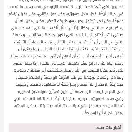
مدعوون لكي “نُعدّ فصح” الرب. لا فصحه الليتورجي فحسب، وإنما فصحه
في حياتنا أيضًا. فكل فعل جهوزيّة، وكل عمل مجّاني، وكل غفران يُقدَّم
مسبقًا، وكل تعب يُحتَمل بصبر، هو طريقة لتحضير مكان يمكن لله أن
يسكن فيه. وبالتالي يمكننا إذًا أن نسأل أنفسنا: ما هي الفسحات في
حياتي التي أحتاج إلى ترتيبها لكي تكون جاهزة لاستقبال الرب؟ ماذا
يعني لي اليوم أن “أُعدّ”؟ ربما يعني التخلّي عن مطلب ما، أو التوقف
عن انتظار الآخر لكي يتغيَّر، أو اتخاذ الخطوة الأولى. ربما يعني أن
أُصغي أكثر، وأتصرّف أقل، أو أن أتعلم أن أثق بما تقد مّ ترتيبه مُسبقًا.
وختم البابا لاوًن الرابع عشر تعليمه الأسبوعي بالقول إذا قبلنا الدعوة
لكي نُعدَّ مكانًا للشركة مع الله وبيننا، سنكتشف أننا محاطون بعلامات،
ولقاءات، وكلمات تُوجّهنا نحو تلك الغرفة الواسعة والمُعدّة مُسبقًا،
حيث يتمُّ الاحتفال بلا انقطاع بسرّ محبة لا متناهية، تعضدنا وتسبقنا
على الدوام. ليمنحنا الرب نعمة أن نكون مُعدِّين متواضعين لحضوره.
وفي هذه الجهوزيّة اليومية، لتنمُ فينا أيضًا تلك الثقة الهادئة التي
تُمكّننا من مواجهة كل شيء بقلب حرّ. لأنّه حيث يتمّ التحضير للمحبّة،
يمكن للحياة أن تزهر حقًا.
أخبار ذات صلة: