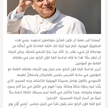
“ليمنحنا الرب نعمة أن نكون مُعدِّين متواضعين لحضوره. وفي هذه
الجهوزيّة اليومية، لتنمُ فينا أيضًا تلك الثقة الهادئة التي تُمكّننا من
مواجهة كل شيء بقلب حرّ. لأنّه حيث يتمّ التحضير للمحبّة، يمكن للحياة
أن تزهر حقًا” هذا ما قاله قداسة البابا لاوُن الرابع عشر في مقابلته
العامة مع المؤمنين
أجرى قداسة البابا لاوُن الرابع عشر صباح يوم الأربعاء مقابلته العامة مع
المؤمنين في ساحة القديس بطرس بالفاتيكان واستهلَّ تعليمه
الأسبوعي بالقول نواصل مسيرتنا اليوبيلية لاكتشاف وجه المسيح، الذي
يتَّخذ فيه رجاؤنا شكلاً ومتانة. ونبدأ اليوم في التأمل في سرّ آلام يسوع
وموته وقيامته. ونبدأ بالتأمل في كلمة تبدو بسيطة، لكنها تحفظ سرًّا
ثمينًا من أسرار الحياة المسيحية: “التحضير”.
تابع البابا لاوُن الرابع عشر يقول نقرأ في إنجيل مرقس: “وفي أَوَّلِ يَومٍ