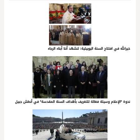
خيرالله في افتتاح السنة اليوبيلية: لنشهد أننا أبناء الرجاء
ندوة *الإعلام وسيلة فعالة للتعريف بأهداف السنة المقدسة* في أنطش جبيل