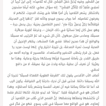
مِن الفَطير، وفيه يُذبَحُ حَمَلُ الفِصْح، قال له تَلاميذُه: إِلى أَينَ تُريدُ أَن
نَمضِيَ فنُعِدَّ لَكَ لِتَأكُلَ الفِصْح؟”. إنه سؤال عملي، لكنه أيضًا مشحون
بالانتظار. يشعر التلاميذ بأن أمرًا هامًا على وشك الحدوث، لكنهم لا
يعرفون تفاصيله. أما جواب يسوع فيبدو وكأنه لغز: “اِذهَبا إِلى المدينة،
فَيَلقاكُما رَجُلٌ يَحمِلُ جَرَّةَ ماءٍ”. تصبح التفاصيل رمزية: رجل يحمل جرة –
وهو عمل كان يُعدّ نسائيًا في ذلك الزمان –، وغرفة عُلوية مجهّزة
مسبقًا، وصاحب منزل مجهول. كأن كل شيء قد تمّ الترتيب له مسبقًا.
والواقع أن هذا صحيح تمامًا. ففي هذا المشهد، يظهر الإنجيل أن
المحبة ليست ثمرة الصدفة، بل نتيجة اختيار واعٍ. إنها ليست مجرد ردّ
فعل، بل قرار يتطلب التحضير والاستعداد. فالمسيح لا يواجه آلامه عن
طريق القدر، بل بأمانة لمسيرة قبِلَها وسلكها بحريّة وعناية. وهذا ما
يعزّينا: أن نعرف أن عطية حياته ولدت من نية عميقة، لا من دافع
لحظي.
أضاف الأب الأقدس يقول تلك “الغرفة العلوية المُعدّة مُسبقًا” تخبرنا أن
الله يسبقنا دائمًا. فحتى قبل أن ندرك حاجتنا إلى الضيافة، يكون الرب
قد أعدّ لنا مكانًا يمكننا فيه أن نعرف أنفسنا ونشعر بأننا أصدقاؤه. وهذا
المكان هو في الحقيقة قلبنا: “غرفة” قد تبدو فارغة، لكنها تنتظر فقط
أن نكتشفها ونملأها ونحفظها. إنَّ الفصح الذي طُلب من التلاميذ أن
يُعدّوه، هو في الواقع معدّ مسبقًا في قلب يسوع. فهو من فكّر في