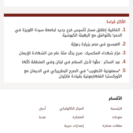
الأكثر قراءة
اتفاقية إطلاق مسار تأسيس فرع جديد لجامعة سيدة اللويزة في
الحمرا بالتوافق مع الرهبنة الكبوشية
العبسيّ في مصر بزيارة رعويّة
مزار شهداء المكسيك: صرح يخلّد مئة عام من الشهادة للإيمان
عبد الساتر : صلّوا لأجل السلام في لبنان وفي المنطقة كلّها
*سمفونية التطويب* في الصرح البطريركي في الديمان مع
الأوركسترا الفلهارمونية بقيادة فازليان
الأقسام
الرئيسية
المركز الكاثوليكي
أديان
منوعات
المفكرة
ميديا
مقالات مختارة
إصدارات حبرية