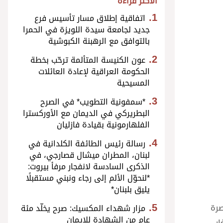
الأكثر قراءة
اتفاقية إطلاق مسار تأسيس فرع
جديد لجامعة سيدة اللويزة في الحمرا
بالتوافق مع الرهبنة الكبوشية
عون الكنيسة المتألمة ترحّب بخطة
الحكومة العراقية لإعادة العائلات
المسيحية
*سمفونية التطويب* في الصرح
البطريركي في الديمان مع الأوركسترا
الفلهارمونية بقيادة فازليان
رسالة رئيس الطائفة الكلدانية في
لبنان، المطران ميشال قصارجي، في
الذكرى السادسة لانفجار مرفأ بيروت:
*لنحوّل الألم إلى رجاء ونبني مستقبلًا
يليق بلبنان*
صرة
مزار شهداء المكسيك: صرح يخلّد مئة
عام من الشهادة للإيمان
ر،