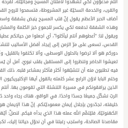
أنتم مدعوّون لكي تشهدوا لامتنان المسيح ومجانيّته، لفرحه 
والقرب، والخدمة السخيّة غير المشروطة، فتسمحوا للروح الق
أضاف الحبر الأعظم يقول إنّ قلب المسيح ينبض بشفقة واسعة: 
وهذه الشفقة تدفعه لكي يكسر للجموع خبز الكلمة والمشاركة، 
ويقول لنا: “أعطوهم أنتم ليأكلوا”، أي اجعلوا من حياتكم عطية م
القدس، تسعى على مرّ الزمن إلى إيجاد أفضل الأساليب لتنشئ
دوركم هو ألا ترضوا بالحلول الوسطى، وألا تكتفوا بالقليل، وأل
تعيشوا الحاضر وتنظروا إلى المستقبل بقلب نبويّ. آمل أن يُ
فيه تطلبون منه أن تتشبّهوا أكثر فأكثر بمشاعر قلبه. ذلك ال
وختم البابا لاوُن الرابع عشر كلمته بالقول أيها الإكليريكيون 
الذين يرافقونكم في مسيرة التنشئة التي تقومون بها. أنتم آ
الربّ نشكّل جميعًا جسدًا واحدًا. في الواقع، هناك رجاء واحد 
خليفته، تجدّدون بإجلال إيمان معموديّتكم. إنّ هذا الإيمان ه
الكهنوتيّة. فليُتمِّم الله عمله هذا الذي بدأه فيكم. لنصلِّ: أ
مقاصدنا الصالحة، واستجب رغبتنا في أن نحوّل حياتنا إليك، لكي