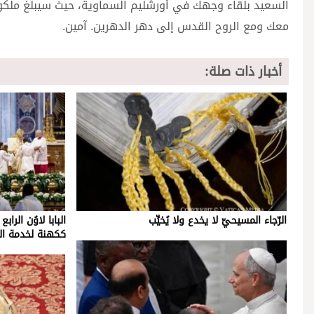
السعيد بلقاء وجهك في أورشليم السماوية، حيث سيبلغ ملكو
معك ومع الروح القدس إلى دهر الدهرين. آمين.
أخبار ذات صلة:
الرّجاء المسيحيّ لا يخدع ولا يُخيِّب
البابا لاوُن الرا
ككهنة لخدمة ال