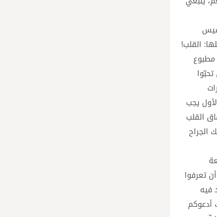
م، ينبغي
اها البابا فرنسيس
ها: القلب!
 مطبوع
حبّوا
ات
الأول يجب
اق القلب
ك الجراح
عة
ن تعرفوا
 فيه
ك أدعوكم