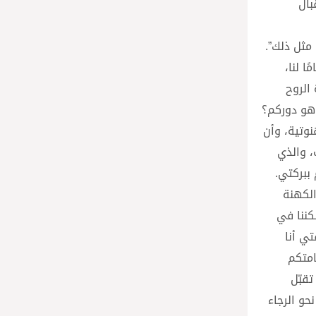
بال
مثل ذلك”.
 لنا،
 الروح
 هو دوركم؟
نوتية، وأن
، والذي
 ببركتي.
الكهنة
كننا في
تي أنا
امتكم
تقبّل
حو الرجاء