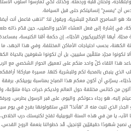
وابتهاجه، ولحنان قلبه ورحمته. وكذلك لكي تمارسوا أسلوب الاستق
دس أن “يمسح” إنسانيتكم حتى قبل السيامة.
هو السامريّ الصالح للبشرية، ويقول لنا: “اذهب فاعمل أنت أيضا 
في إشارة إلى فعل العشاء الأخير والصليب، حين قدّم ذاته طعامًا
حبّة. أيها الإكليريكيون الأحبّاء، إن حكمة أمّنا الكنيسة، بمساعدة
ة الكهنة، بحسب احتياجات الأماكن المختلفة. وفي هذا الجهد، ما
ا تكونوا مجرّد متلقّين سلبيين، بل أن تكونوا شغوفين بالحياة الكه
ساعد هذا اللقاء كلّ واحد منكم على تعميق الحوار الشخصي مع الرب
قلب الذي ينبض بالمحبة لكم وللبشرية كلها. مسيرة مباركة! أرافقكم
الأحبّاء، يسرّني أن أكون معكم هذا الصباح بمناسبة يوبيلكم، برفقة 
تون من كنائس مختلفة حول العالم ولديكم خبرات حياة متنوّعة، ول
دُعيتم إليه، هو رجاء دعوتكم. واليوم، على قبر الرسول بطرس، وبرفق
و الجذر الذي تنبت منه الـ “هأنذا” التي ستقولونها بفرح في يوم سي
يّها الآب، يا من في هذه السنة اليوبيلية تفتح لكنيستك درب الخلاص، 
 نصبح شهودًا حقيقيّين للإنجيل. قُد خطواتنا بنعمة الروح القدس، ن