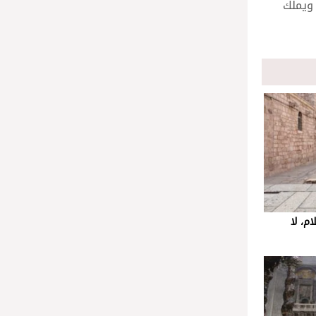
 ويملك
م، لا