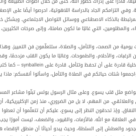
ًا، قادرًا على إدراك حضور الله، حتى من خلال أصوات الطبيعة والف
وفي التزامكم الجاد بالدراسة اللاهوتية، احرصوا أيضًا على الإصغ
لمرتبطة بالذكاء الاصطناعي ووسائل التواصل الاجتماعي. وبشكل خ
، والمظلومين، التي غالبًا ما تكون صامتة، وإلى صرخات الكثيرين، 
 يومية من الصمت، والتأمل، والصلاة، ستتعلّمون فن التمييز. وهذا 
الرغبات، والأحلام، والطموحات. وغالبًا ما يكون القلب مزدحمًا، وق
بالحيرة. لكن، على مثال مريم العذراء، يجب أن تصبح حياتنا الداخلية قا
 السطحية، واجمعوا شتات حياتكم في الصلاة والتأمل، واسألوا أنفسكم: ماذا ي
متواضع مثل قلب يسوع. وعلى مثال الرسول بولس تبنّوا مشاعر المس
العلائقي. من المهم، لا بل من الضروري، منذ زمن الإكليريكية، أن ت
لنفاق. وإذ تحدقون النظر إلى يسوع، عليكم أن تتعلّموا أن تعطوا ا
ي العلاقة مع الله. فالأزمات، والقيود، والضعف، ليست أمورًا يجب
جحود والعطش إلى السلطة، وحيث يبدو أحيانًا أن منطق الإقصاء هو