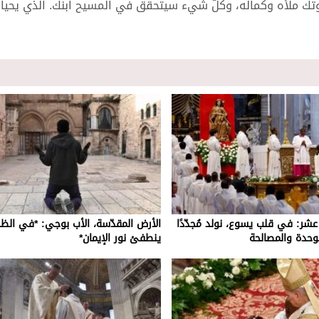
تك ملأه وكماله، وكلّ شيء سيتحقق في المسيح ابنك. الذي يحيا
بع عشر: في قلب يسوع، نولد مُجدّدًا
الأرض المقدّسة، الأب بوجي: *في الظلا
وحدة والمصالحة
ينطفئ نور الإيمان*