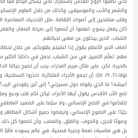
لكي تطلبوا الروح القدس باستمرار، لكي يشكّل فيكم قلبًا مطيع
والشعر والأدب والموسيقى، وكذلك من خلال العلوم الإنسانية. 
وقلب منفتحين إلى أصوات الثقافة، مثل التحديات المعاصرة ا
كان يفعل يسوع، تعلموا أن تُصغوا إلى صرخة الصغار، والفقراء
الشباب، الذين يبحثون عن معنى لحياتهم.
أضاف الحبر الأعظم يقول إذا اعتنيتم بقلوبكم، من خلال لحظات
مهم: تعلّم التمييز. في سن الشباب، نحمل في داخلنا الكثير من 
لوقا (٢، ١٩. ٥١): أن تجمع الأجزاء المتناثرة. احذروا
أعيشه؟ ما الذي يقوله حول مسيرتي؟ إلى أين يقودني الرب؟
تابع الأب الأقدس يقول أيها الأعزاء، ليكن لكم قلب وديع و
تتقدّموا في النضج الإنساني، ولا سيّما على الصعيد العاطفي و
جيّدًا على النضوج الإنساني، وترفضوا جميع أشكال المظاهر وا
وصوتًا للحزن، والخوف، والقلق، والغضب، وأن تضعوا كل ذلك ف
بل هي مناسبات نعمة وخبرة فصحية. في عالم يسوده غالبًا ال