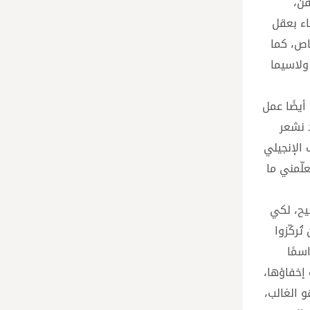
نّ،
اء بعقل
اص، كما
ولاسيما
أيضًا عمل
د نشعر
درة على أن تحفظ وتتأمل. قادرة على synballein – كما كتب الإنجيلي
علّمني ما
يح، لكي
ُركّزوا
سمًا
 إخفاؤها،
 الغالب،