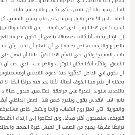
منطق حبة الحنطة، لكي تصبحوا أشخاصًا وكهنة سعداء، “جسورًا
له أن ينمو، ولنا أن ننقص، لكي نكون رعاة بحسب قلبه.
الحبيب؟ في هذا الزمن الذي تعيشونه – زمن التنشئة والتمييز –
إن الإكليريكية، أياً كانت صيغتها، ينبغي أن تكون مدرسة 
بالصراع والنرجسية، نحن بحاجة إلى أن نتعلم أن نحب، وأن نحب
بقلب المسيح! ولكن لكي نتعلَّم هذا الفنّ، علينا أن نعمل على
الأعمق؛ ولكنّه أيضًا مكان التوترات والصراعات، الذي يجب أن 
أن يكون في الداخل. تذكّروا جيدًا دعوة القديس أوغسطينوس إلى
يمكنه أن يثير فينا الخوف أحيانًا، لأننا نجد فيه جراحًا أيضًا. 
بالتحديد ستولد القدرة على مرافقة المتألمين. فبدون حياة داخل
تابع الأب الأقدس يقول ويندرج ضمن هذا العمل الداخلي أيضً
والفورية التي تميّز روح الشباب، وإنما وبشكل خاص مشاعركم
قلوبكم، ستصبحون أكثر صدقًا، ولن تحتاجوا إلى ارتداء الأقنع
ترابطًا مفرطًا، يصبح من الصعب أن نعيش خبرة الصمت والعزلة.