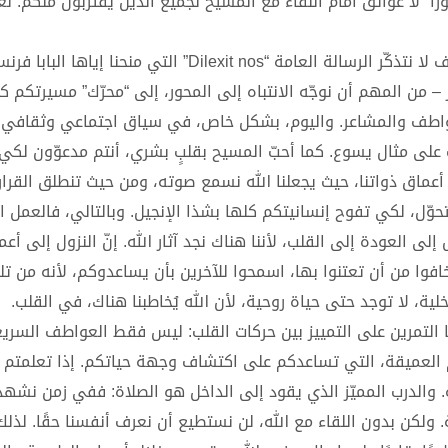
” لا عوائق أمام اللقاء مع المسيح لجميع الذين يقتربون منكم. نع
أضاف الحبر الأعظم يقول وفيما يخص قلب يسوع المسيح، كيف لا نتذكّر الرسالة العامة “Dilexit nos” التي منحنا إي
 من المهم أن نوجّه الانتباه إلى المحور، إلى “محرّك” مسيرتكم كل
للعواطف والمشاعر. واليوم، بشكل خاص، في سياق اجتماعي وثقافي
 على مثال يسوع. كما أحبّ المسيح بقلبٍ بشري، أنتم مدعوّون لكي ت
 أعماق ذواتنا، حيث يجعلنا الله نسمع صوته، ومن حيث تنطلق القرار
يتحوّل، لكي تفوح إنسانيتكم كلها بشذا الإنجيل. وبالتالي، فالعمل 
 العودة إلى القلب، لأننا هناك نجد آثار الله. إنّ النزول إلى أعم
لا تخافوا من أن تعتنوا بها، اسمحوا للآخرين بأن يساعدوكم، لأنه من تل
ية، لا توجد حتى حياة روحية، لأن الله يُخاطبنا هناك، في القلب.
ا التمرين على التمييز بين حركات القلب: ليس فقط العواطف السري
 العميقة، التي تساعدكم على اكتشاف وجهة حياتكم. إذا تعلمتم أ
ة. والدرب المميّز الذي يقود إلى الداخل هو الصلاة: ففي زمن نشهد
 ولكن بدون اللقاء مع الله، لن نستطيع أن نعرف أنفسنا حقًا. لذل