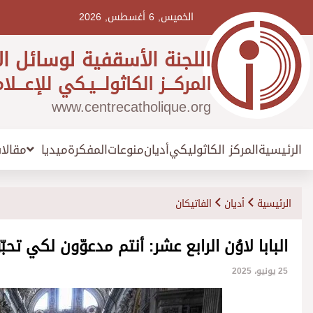
Ski
t
الخميس, 6 أغسطس, 2026
conten
اللجنة الأسقفية لوسائل ال
المركـــز الكاثولـــيـكي للإعـــلا
www.centrecatholique.org
الرئيسية
المركز الكاثوليكي
أديان
منوعات
المفكرة
مقالا
ميديا
الرئيسية
أديان
الفاتيكان
البابا لاوُن الرابع عشر: أنتم مدعوّون لكي تحب
25 يونيو، 2025