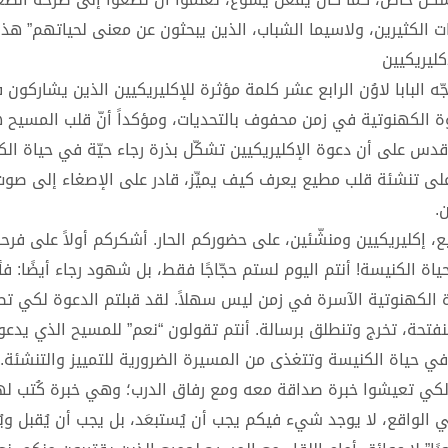
ت الكثيرين، ولاسيما الشباب، الذين يبحثون عن معنى لحياتهم” هذا 
كليريكيين
لبابا لاوُن الرابع عشر كلمة مؤثرة للإكليريكيين الذين يشاركون 
وة الكهنوتية في زمن محفوف بالتحديات، ومؤكداً أنّ قلب المسيح 
أقدس على أن دعوة الإكليريكيين تشكّل بذرة رجاء حيّة في حياة الك
ى تنشئة قلب مطيع يعرف كيف يميِّز، قادر على الإصغاء إلى صوت 
.
جميع، إكليريكيين ومنشّئين، على حضوركم الحار. أشكركم أولاً على فرح
 الكنيسة! أنتم اليوم لستم حجّاجًا فقط، بل شهود رجاء أيضًا: فأ
 الكهنوتية الآسرة في زمن ليس سهلاً. لقد قبلتم الدعوة لكي تص
ة منفتحة، تخرج وتنطلق برسالة. أنتم تقولون “نعم” للمسيح الذي يدعو
في حياة الكنيسة وتتغذى من المسيرة الضرورية للتمييز والتنشئة.
 لكي تعيشوا خبرة صداقة معه ومع رفاق الدرب؛ وهي خبرة كُتب لها
واقع، لا يوجد شيء فيكم يجب أن يُستبعَد، بل يجب أن يُقبل ويُتَ