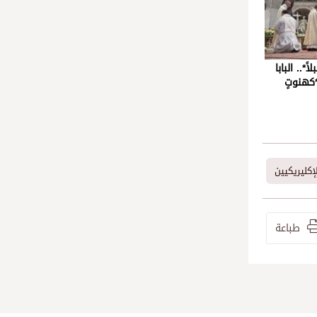
ً*.. البابا
*كهنوتٍ
إكليريكيين
طباعة