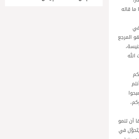
ما قاله
في
هو المرجع
نيسة،
الله
كم
نتم
بحوا
كم،
 أن تنمو
حوَّل في