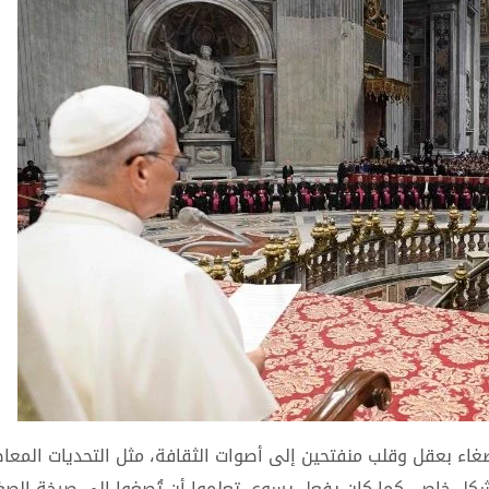
لإصغاء بعقل وقلب منفتحين إلى أصوات الثقافة، مثل التحديات المعا
شكل خاص، كما كان يفعل يسوع، تعلموا أن تُصغوا إلى صرخة الصغا