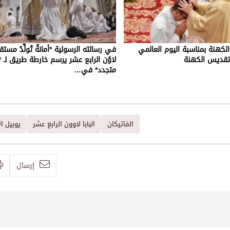
 الكهنة بمناسبة اليوم العالمي
في رسالته الرسولية *أمانةٌ تُولِّدُ مستقبلا
تقديس الكهنة
لاوُن الرابع عشر يرسم خارطة طريق لـ 
متجدد* في…
الفاتيكان
البابا لاوون الرابع عشر
يوبيل ال
إرسال