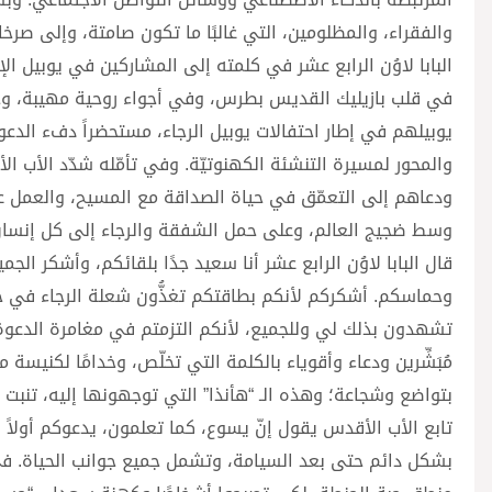
والفقراء، والمظلومين، التي غالبًا ما تكون صامتة، وإلى صرخا
البابا لاوُن الرابع عشر في كلمته إلى المشاركين في يوبيل الإ
في قلب بازيليك القديس بطرس، وفي أجواء روحية مهيبة، وجّه ا
يوبيلهم في إطار احتفالات يوبيل الرجاء، مستحضراً دفء الدع
والمحور لمسيرة التنشئة الكهنوتيّة. وفي تأمّله شدّد الأب ال
ودعاهم إلى التعمّق في حياة الصداقة مع المسيح، والعمل عل
وسط ضجيج العالم، وعلى حمل الشفقة والرجاء إلى كل إنسان
قال البابا لاوُن الرابع عشر أنا سعيد جدًا بلقائكم، وأشكر ال
وحماسكم. أشكركم لأنكم بطاقتكم تغذُّون شعلة الرجاء في حياة
تشهدون بذلك لي وللجميع، لأنكم التزمتم في مغامرة الدعوة
مُبَشِّرين ودعاء وأقوياء بالكلمة التي تخلّص، وخدامًا لكنيس
بتواضع وشجاعة؛ وهذه الـ “هأنذا” التي توجهونها إليه، تنبت 
تابع الأب الأقدس يقول إنّ يسوع، كما تعلمون، يدعوكم أولاً
بشكل دائم حتى بعد السيامة، وتشمل جميع جوانب الحياة. في ال