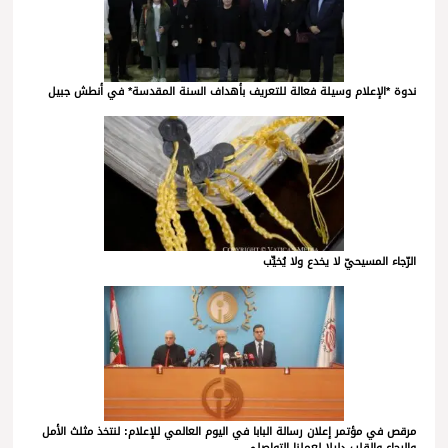
ندوة *الإعلام وسيلة فعالة للتعريف بأهداف السنة المقدسة* في أنطش جبيل
الرّجاء المسيحيّ لا يخدع ولا يُخيِّب
مرقص في مؤتمر إعلان رسالة البابا في اليوم العالمي للإعلام: لنتخذ مثلث الأمل
والرجاء والقلب دليلا لعملنا التواصلي…