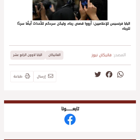
البابا فرنسيس للإعلاميين: أرووا قصص رجاء، وليكن سردكم للأحداث أيضًا سردًا
للرجاء
المصدر:
فاتيكان نيوز
الفاتيكان
البابا لاوون الرابع عشر
Twitter
Facebook
WhatsApp
إرسال
طباعة
تابعــــــــــونا