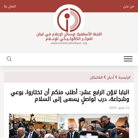
Ski
t
من نحن
اتصل بنا
conten
اللجنة الأسقفية لوسائل الإعلام في لبنان
المركـــز الكاثولـــيـكي للإعـــلام
www.centrecatholique.org
الرئيسية
أديان
الفاتيكان
البابا لاوُن الرابع عشر: أطلب منكم أن تختاروا، بوعي
وشجاعة، درب تواصلٍ يسعى إلى السلام
13 مايو، 2025