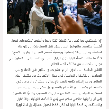
“إن خدمتكم، بما تحمل من كلمات تختارونها وأسلوب تعتمدونه، تحمل
أهميةً عظيمة. فالتواصل ليس مجرّد نقل للمعلومات، بل هو بناء
لثقافة، وخلق لبيئات إنسانية ورقمية تُفسح المجال للحوار والتلاقي”
هذا ما قاله قداسة البابا لاوُن الرابع عشر في كلمته إلى العاملين في
مجال الاتصالات من مختلف أنحاء العالم
التقى قداسة البابا لاوُن الرابع عشر صباح الاثنين في قاعة بولس
السادس بالفاتيكان العاملين في مجال الاتصالات من مختلف أنحاء
العالم، ووجه إليهم كلمة نابضة بالإيمان والامتنان والرجاء، وفي
كلمته، لم يكتفِ الحبر الأعظم بالتقدير، بل قدّم رؤية إنجيلية عميقة
لمفهوم التواصل، مستلهمًا من تطويبات المسيح، وداعيًا الإعلاميين
إلى أن يكونوا صانعي سلام في زمنٍ تتقاذفه التوترات والتضليل
والاستقطاب. كلمة البابا لم تكن فقط تحفيزًا مهنيًا، بل نداءً نبويًا