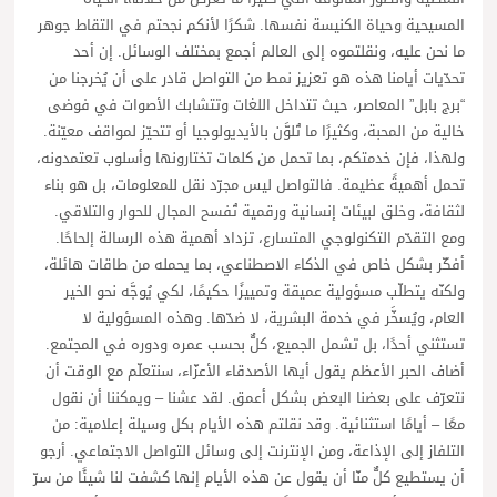
المسيحية وحياة الكنيسة نفسها. شكرًا لأنكم نجحتم في التقاط جوهر
ما نحن عليه، ونقلتموه إلى العالم أجمع بمختلف الوسائل. إن أحد
تحدّيات أيامنا هذه هو تعزيز نمط من التواصل قادر على أن يُخرجنا من
“برج بابل” المعاصر، حيث تتداخل اللغات وتتشابك الأصوات في فوضى
خالية من المحبة، وكثيرًا ما تُلوَّن بالأيديولوجيا أو تتحيّز لمواقف معيّنة.
ولهذا، فإن خدمتكم، بما تحمل من كلمات تختارونها وأسلوب تعتمدونه،
تحمل أهميةً عظيمة. فالتواصل ليس مجرّد نقل للمعلومات، بل هو بناء
لثقافة، وخلق لبيئات إنسانية ورقمية تُفسح المجال للحوار والتلاقي.
ومع التقدّم التكنولوجي المتسارع، تزداد أهمية هذه الرسالة إلحاحًا.
أفكّر بشكل خاص في الذكاء الاصطناعي، بما يحمله من طاقات هائلة،
ولكنّه يتطلّب مسؤولية عميقة وتمييزًا حكيمًا، لكي يُوجَّه نحو الخير
العام، ويُسخَّر في خدمة البشرية، لا ضدّها. وهذه المسؤولية لا
تستثني أحدًا، بل تشمل الجميع، كلٌّ بحسب عمره ودوره في المجتمع.
أضاف الحبر الأعظم يقول أيها الأصدقاء الأعزّاء، سنتعلّم مع الوقت أن
نتعرّف على بعضنا البعض بشكل أعمق. لقد عشنا – ويمكننا أن نقول
معًا – أيامًا استثنائية. وقد نقلتم هذه الأيام بكل وسيلة إعلامية: من
التلفاز إلى الإذاعة، ومن الإنترنت إلى وسائل التواصل الاجتماعي. أرجو
أن يستطيع كلٌّ منّا أن يقول عن هذه الأيام إنها كشفت لنا شيئًا من سرّ