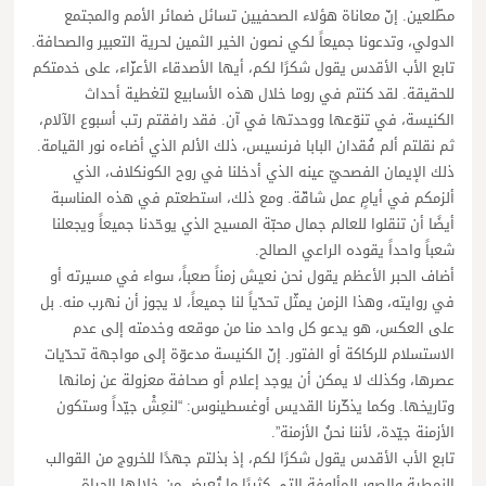
مطّلعين. إنّ معاناة هؤلاء الصحفيين تسائل ضمائر الأمم والمجتمع
الدولي، وتدعونا جميعاً لكي نصون الخير الثمين لحرية التعبير والصحافة.
تابع الأب الأقدس يقول شكرًا لكم، أيها الأصدقاء الأعزّاء، على خدمتكم
للحقيقة. لقد كنتم في روما خلال هذه الأسابيع لتغطية أحداث
الكنيسة، في تنوّعها ووحدتها في آن. فقد رافقتم رتب أسبوع الآلام،
ثم نقلتم ألم فُقدان البابا فرنسيس، ذلك الألم الذي أضاءه نور القيامة.
ذلك الإيمان الفصحيّ عينه الذي أدخلنا في روح الكونكلاف، الذي
ألزمكم في أيامٍ عمل شاقّة. ومع ذلك، استطعتم في هذه المناسبة
أيضًا أن تنقلوا للعالم جمال محبّة المسيح الذي يوحّدنا جميعاً ويجعلنا
شعباً واحداً يقوده الراعي الصالح.
أضاف الحبر الأعظم يقول نحن نعيش زمناً صعباً، سواء في مسيرته أو
في روايته، وهذا الزمن يمثّل تحدّياً لنا جميعاً، لا يجوز أن نهرب منه. بل
على العكس، هو يدعو كل واحد منا من موقعه وخدمته إلى عدم
الاستسلام للركاكة أو الفتور. إنّ الكنيسة مدعوّة إلى مواجهة تحدّيات
عصرها، وكذلك لا يمكن أن يوجد إعلام أو صحافة معزولة عن زمانها
وتاريخها. وكما يذكّرنا القديس أوغسطينوس: “لنعِشْ جيّداً وستكون
الأزمنة جيّدة، لأننا نحنُ الأزمنة”.
تابع الأب الأقدس يقول شكرًا لكم، إذ بذلتم جهدًا للخروج من القوالب
النمطية والصور المألوفة التي كثيرًا ما تُعرض من خلالها الحياة