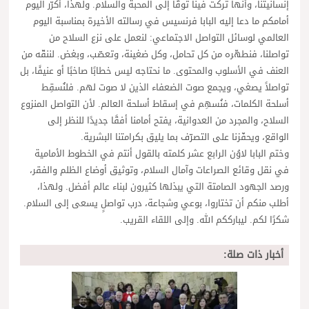
إنسانيتنا، وأنها تركت فينا توقًا إلى المحبة والسلام. ولهذا، أكرّر اليوم
أمامكم ما دعا إليه البابا فرنسيس في رسالته الأخيرة بمناسبة اليوم
العالمي لوسائل التواصل الاجتماعي: لنعمل على نزع السلاح من
تواصلنا، فنطهّره من كل تحامل، وكل ضغينة، وتعصّب، وبغض. لننقّه من
العنف في الأسلوب والمحتوى. ما نحتاجه ليس خطابًا صاخبًا أو عنيفًا، بل
تواصلاً يصغي، ويجمع صوت الضعفاء الذين لا صوت لهم. فلنُسقِط
أسلحة الكلمات، فنُسهِم في إسقاط أسلحة العالم. لأن التواصل المنزوع
السلاح، والمجرد من العدوانية، يفتح أمامنا أفقًا جديدًا للنظر إلى
الواقع، ويحفّزنا على التصرّف بما يليق بكرامتنا البشرية.
وختم البابا لاوُن الرابع عشر كلمته بالقول أنتم في الخطوط الأمامية
في نقل وقائع الصراعات وآمال السلام، وتوثيق أوضاع الظلم والفقر،
ورصد الجهود الصامتة التي يبذلها كثيرون لبناء عالم أفضل. ولهذا،
أطلب منكم أن تختاروا، بوعي وشجاعة، درب تواصلٍ يسعى إلى السلام.
شكرًا لكم. ليبارككم الله. وإلى اللقاء القريب.
أخبار ذات صلة: