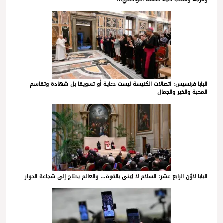
البابا فرنسيس: اتصالات الكنيسة ليست دعاية أو تسويقا بل شهادة وتقاسم
المحبة والخير والجمال
البابا لاوُن الرابع عشر: السلام لا يُبنى بالقوة… والعالم يحتاج إلى شجاعة الحوار