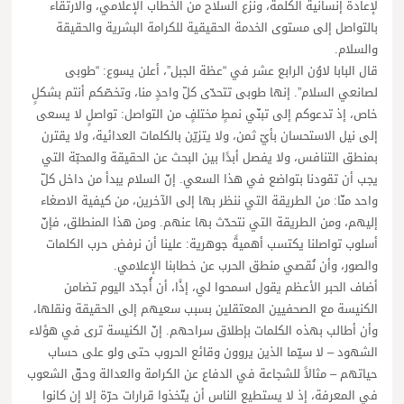
لإعادة إنسانية الكلمة، ونزع السلاح من الخطاب الإعلامي، والارتقاء
بالتواصل إلى مستوى الخدمة الحقيقية للكرامة البشرية والحقيقة
والسلام.
قال البابا لاوُن الرابع عشر في “عظة الجبل”، أعلن يسوع: “طوبى
لصانعي السلام”. إنها طوبى تتحدّى كلّ واحدٍ منا، وتخصّكم أنتم بشكلٍ
خاص، إذ تدعوكم إلى تبنّي نمطٍ مختلفٍ من التواصل: تواصلٍ لا يسعى
إلى نيل الاستحسان بأيّ ثمن، ولا يتزيّن بالكلمات العدائية، ولا يقترن
بمنطق التنافس، ولا يفصل أبدًا بين البحث عن الحقيقة والمحبّة التي
يجب أن تقودنا بتواضع في هذا السعي. إنّ السلام يبدأ من داخل كلّ
واحد منّا: من الطريقة التي ننظر بها إلى الآخرين، من كيفية الاصغاء
إليهم، ومن الطريقة التي نتحدّث بها عنهم. ومن هذا المنطلق، فإنّ
أسلوب تواصلنا يكتسب أهميةً جوهرية: علينا أن نرفض حرب الكلمات
والصور، وأن نُقصي منطق الحرب عن خطابنا الإعلامي.
أضاف الحبر الأعظم يقول اسمحوا لي، إذًا، أن أُجدّد اليوم تضامن
الكنيسة مع الصحفيين المعتقلين بسبب سعيهم إلى الحقيقة ونقلها،
وأن أطالب بهذه الكلمات بإطلاق سراحهم. إنّ الكنيسة ترى في هؤلاء
الشهود – لا سيّما الذين يروون وقائع الحروب حتى ولو على حساب
حياتهم – مثالاً للشجاعة في الدفاع عن الكرامة والعدالة وحقّ الشعوب
في المعرفة، إذ لا يستطيع الناس أن يتّخذوا قرارات حرّة إلا إن كانوا