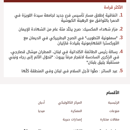
الأكثر قراءة
اتفاقية إطلاق مسار تأسيس فرع جديد لجامعة سيدة اللويزة في
الحمرا بالتوافق مع الرهبنة الكبوشية
مزار شهداء المكسيك: صرح يخلّد مئة عام من الشهادة للإيمان
*سمفونية التطويب* في الصرح البطريركي في الديمان مع
الأوركسترا الفلهارمونية بقيادة فازليان
رسالة رئيس الطائفة الكلدانية في لبنان، المطران ميشال قصارجي،
في الذكرى السادسة لانفجار مرفأ بيروت: *لنحوّل الألم إلى رجاء ونبني
مستقبلًا يليق بلبنان*
عبد الساتر : صلّوا لأجل السلام في لبنان وفي المنطقة كلّها
الأقسام
الرئيسية
المركز الكاثوليكي
أديان
منوعات
المفكرة
ميديا
مقالات مختارة
إصدارات حبرية