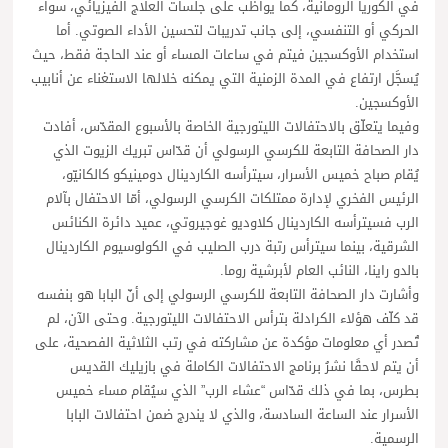
في الكوريا الرومانية، كما يواظب على جلسات العلاج الفيزيائي، سواء
الحركي أو التنفسي، إلى جانب تدريبات لتحسين الأداء الصوتي. أما
استخدام الأوكسجين فيتم في ساعات المساء أو عند الحاجة فقط، حيث
يُسجَّل ارتفاع في المدة الزمنية التي يمكنه خلالها الاستغناء عن أنابيب
الأوكسجين.
وفيما يتعلّق بالاحتفالات الليتورجية الخاصة بالأسبوع المقدّس، أفادت
دار الصحافة التابعة للكرسي الرسولي أن قدّاس تبريك الزيوت الذي
يُقام صباح خميس الأسرار، سيترأسه الكاردينال دومينيكو كالكانيّو،
الرئيس الفخري لإدارة ممتلكات الكرسي الرسولي، أمّا الاحتفال بآلام
الرب فسيترأسه الكاردينال كلاوديو غوجيروتي، عميد دائرة الكنائس
الشرقية، بينما سيترأس رتبة درب الصليب في الكولوسيوم الكاردينال
بالدو راينا، النائب العام لأبرشية روما.
وأشارت دار الصحافة التابعة للكرسي الرسولي إلى أنّ البابا هو بنفسه
قد كلّف هؤلاء الكرادلة بترأس الاحتفالات الليتورجية. وحتى الآن، لم
تُصدر أي معلومات مؤكدة عن مشاركته في رتب الثلاثية الفصحية، على
أن يتم لاحقًا نشرُ برنامج الاحتفالات الكاملة في بازيليك القديس
بطرس، بما في ذلك قدّاس “عشاء الرب” الذي سيُقام مساء خميس
الأسرار عند الساعة السادسة، والذي لا يندرج ضمن احتفالات البابا
الرسمية.