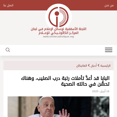
Ski
t
من نحن
اتصل بنا
conten
اللجنة الأسقفية لوسائل الإعلام في لبنان
المركـــز الكاثولـــيـكي للإعـــلام
www.centrecatholique.org
الرئيسية
أديان
الفاتيكان
البابا قد أعدَّ تأملات رتبة درب الصليب، وهناك
تحسُّن في حالته الصحية
16 أبريل، 2025