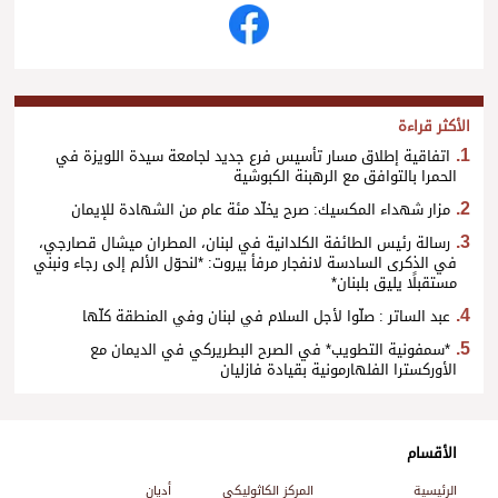
الأكثر قراءة
اتفاقية إطلاق مسار تأسيس فرع جديد لجامعة سيدة اللويزة في
الحمرا بالتوافق مع الرهبنة الكبوشية
مزار شهداء المكسيك: صرح يخلّد مئة عام من الشهادة للإيمان
رسالة رئيس الطائفة الكلدانية في لبنان، المطران ميشال قصارجي،
في الذكرى السادسة لانفجار مرفأ بيروت: *لنحوّل الألم إلى رجاء ونبني
مستقبلًا يليق بلبنان*
عبد الساتر : صلّوا لأجل السلام في لبنان وفي المنطقة كلّها
*سمفونية التطويب* في الصرح البطريركي في الديمان مع
الأوركسترا الفلهارمونية بقيادة فازليان
الأقسام
الرئيسية
المركز الكاثوليكي
أديان