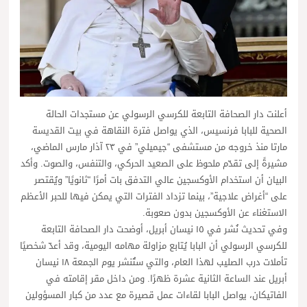
أعلنت دار الصحافة التابعة للكرسي الرسولي عن مستجدات الحالة
الصحية للبابا فرنسيس، الذي يواصل فترة النقاهة في بيت القديسة
مارتا منذ خروجه من مستشفى “جيميلي” في ٢٣ آذار مارس الماضي،
مشيرةً إلى تقدّم ملحوظ على الصعيد الحركي، والتنفس، والصوت. وأكد
البيان أن استخدام الأوكسجين عالي التدفق بات أمرًا “ثانويًا” ويُقتصر
على “أغراض علاجية”، بينما تزداد الفترات التي يمكن فيها للحبر الأعظم
الاستغناء عن الأوكسجين بدون صعوبة.
وفي تحديث نُشر في ١٥ نيسان أبريل، أوضحت دار الصحافة التابعة
للكرسي الرسولي أن البابا يُتابع مزاولة مهامه اليومية، وقد أعدّ شخصيًا
تأملات درب الصليب لهذا العام، والتي ستُنشر يوم الجمعة ١٨ نيسان
أبريل عند الساعة الثانية عشرة ظهرًا. ومن داخل مقر إقامته في
الفاتيكان، يواصل البابا لقاءات عمل قصيرة مع عدد من كبار المسؤولين