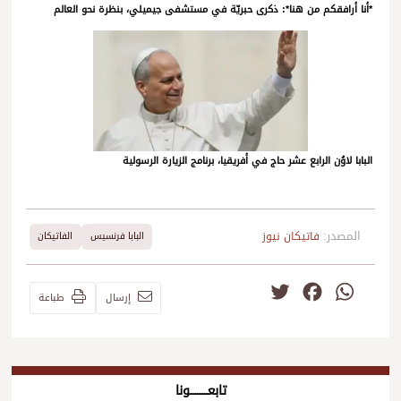
*أنا أرافقكم من هنا*: ذكرى حبريّة في مستشفى جيميلي، بنظرة نحو العالم
البابا لاوُن الرابع عشر حاج في أفريقيا، برنامج الزيارة الرسولية
المصدر:
فاتيكان نيوز
البابا فرنسيس
الفاتيكان
Twitter
Facebook
WhatsApp
إرسال
طباعة
تابعــــــــــونا