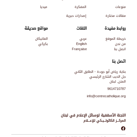
منوعات
المفكرة
ميديا
مقالات مختارة
إصدارات حبرية
روابط مفيدة
اللغات
مواقع صديقة
خريطة الموقع
عربي
الفاتيكان
من نحن
English
بكركي
اتصل بنا
Française
اتصل بنا
بناية رياض أبو جودة - الطابق الثاني
جل الديب الشارع الرئيسي
المتن, لبنان
9614710787
info@centrecatholique.org
اللجنة الأسقفية لوسائل الإعلام في لبنان
المركـــز الكاثولـــيـكي للإعـــلام