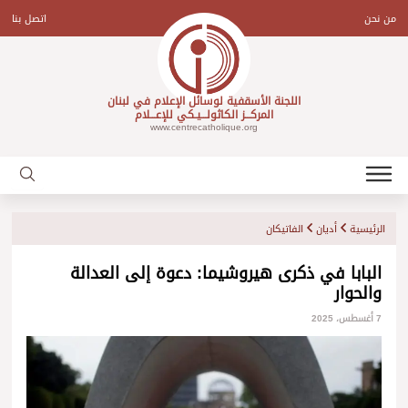
Ski
t
من نحن
اتصل بنا
conten
اللجنة الأسقفية لوسائل الإعلام في لبنان
المركـــز الكاثولـــيـكي للإعـــلام
www.centrecatholique.org
الرئيسية
أديان
الفاتيكان
البابا في ذكرى هيروشيما: دعوة إلى العدالة
والحوار
7 أغسطس، 2025