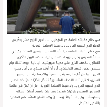
في ختام مقابلته العامة مع المؤمنين البابا لاوُن الرابع عشر يحذِّر من
الدمار الذي تسببه الحروب، ولا سيما الأسلحة النووية
في ختام مقابلته العامة حيا الأب الاقدس المؤمنين المحتشدين في
ساحة القديس بطرس ووجه نداء قال فيه تصادف اليوم الذكرى
الثمانون للقصف الذري على مدينة هيروشيما اليابانية، وبعد ثلاثة أيام
سنحيي ذكرى قصف ناغاساكي. أود أن أؤكد صلاتي من أجل جميع
الذين عانوا من آثاره الجسدية والنفسية والاجتماعية. فرغم مرور
السنين، لا تزال تلك الأحداث المأساوية تشكّل إنذارًا عالميًا ضد الدمار
الذي تسببه الحروب، ولا سيما الأسلحة النووية. آمل أن تحلّ في عالمنا
المعاصر، المطبوع بتوترات شديدة وصراعات دامية، أدوات العدالة
وممارسة الحوار والثقة بالأخوّة، محلّ وهم الأمان القائم على التهديد
بالتدمير المتبادل.