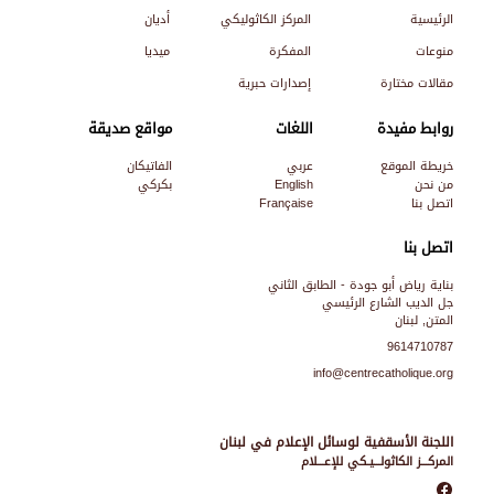
الرئيسية
المركز الكاثوليكي
أديان
منوعات
المفكرة
ميديا
مقالات مختارة
إصدارات حبرية
روابط مفيدة
اللغات
مواقع صديقة
خريطة الموقع
عربي
الفاتيكان
من نحن
English
بكركي
اتصل بنا
Française
اتصل بنا
بناية رياض أبو جودة - الطابق الثاني
جل الديب الشارع الرئيسي
المتن, لبنان
9614710787
info@centrecatholique.org
اللجنة الأسقفية لوسائل الإعلام في لبنان
المركـــز الكاثولـــيـكي للإعـــلام