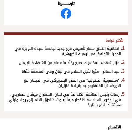
تابعــــــــــونا
الأكثر قراءة
اتفاقية إطلاق مسار تأسيس فرع جديد لجامعة سيدة اللويزة في
الحمرا بالتوافق مع الرهبنة الكبوشية
مزار شهداء المكسيك: صرح يخلّد مئة عام من الشهادة للإيمان
عبد الساتر : صلّوا لأجل السلام في لبنان وفي المنطقة كلّها
*سمفونية التطويب* في الصرح البطريركي في الديمان مع
الأوركسترا الفلهارمونية بقيادة فازليان
رسالة رئيس الطائفة الكلدانية في لبنان، المطران ميشال قصارجي،
في الذكرى السادسة لانفجار مرفأ بيروت: *لنحوّل الألم إلى رجاء ونبني
مستقبلًا يليق بلبنان*
الأقسام