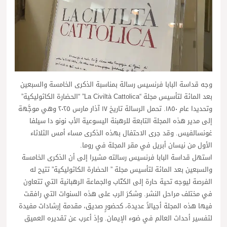
وجه قداسة البابا فرنسيس رسالة بمناسبة الذكرى الخامسة والسبعين
بعد المائة لتأسيس مجلة “La Civiltà Cattolica” “الحضارة الكاثوليكية”
وتحديدا عام ١٨٥٠. تحمل الرسالة تاريخ ١٧ آذار مارس ٢٠٢٥ وهي موجَّهة
إلى مدير هذه المجلة التابعة للرهبنة اليسوعية الأب نونو دا سيلفا
غونسالفيس. وقد جرى الاحتفال بهذه الذكرى مساء أمس الثلاثاء
الأول من نيسان أبريل في مقر المجلة في روما.
استهل قداسة البابا فرنسيس رسالته مشيرا إلى أن الذكرى الخامسة
والسبعين بعد المائة لتأسيس مجلة ” الحضارة الكاثوليكية” تتيح له
الفرصة ليوجه تحية حارة إلى الكتّاب والجماعة الرهبانية التي تتعاون
في مختلف مراحل النشر. وشكرَ الرب على هذه السنوات التي رافقت
فيها هذه المجلة أجيالاً عديدة، كحضورٍ صديق، مقدمة إرشادات مفيدة
لتفسير أحداث العالم في ضوء الإيمان. وإذ أعرب عن تقديره العميق