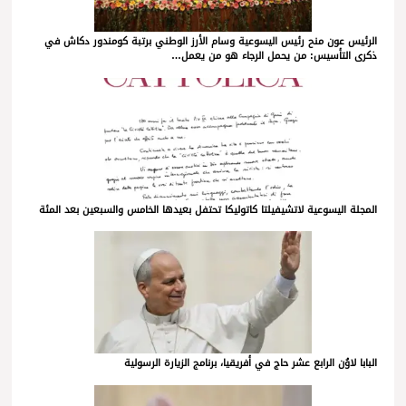
الرئيس عون منح رئيس اليسوعية وسام الأرز الوطني برتبة كومندور دكاش في
ذكرى التأسيس: من يحمل الرجاء هو من يعمل…
المجلة اليسوعية لاتشيفيلتا كاتوليكا تحتفل بعيدها الخامس والسبعين بعد المئة
البابا لاوُن الرابع عشر حاج في أفريقيا، برنامج الزيارة الرسولية