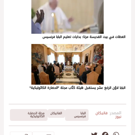
العظات في بيت القديسة مرتا: بدايات تعليم البابا فرنسيس
البابا لاوُن الرابع عشر يستقبل هيئة كتّاب مجلة *الحضارة الكاثوليكية*
المصدر:
فاتيكان
البابا
الفاتيكان
مجلة الحضارة
نيوز
فرنسيس
الكاثوليكية
Twitter
Facebook
WhatsApp