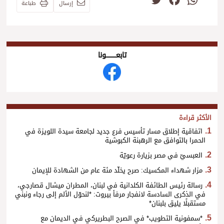
إرسال
طباعة
تابعــــــــــونا
الأكثر قراءة
اتفاقية إطلاق مسار تأسيس فرع جديد لجامعة سيدة اللويزة في
الحمرا بالتوافق مع الرهبنة الكبوشية
العبسيّ في مصر بزيارة رعويّة
مزار شهداء المكسيك: صرح يخلّد مئة عام من الشهادة للإيمان
رسالة رئيس الطائفة الكلدانية في لبنان، المطران ميشال قصارجي،
في الذكرى السادسة لانفجار مرفأ بيروت: *لنحوّل الألم إلى رجاء ونبني
مستقبلًا يليق بلبنان*
*سمفونية التطويب* في الصرح البطريركي في الديمان مع