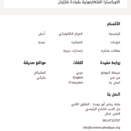
الأوركسترا الفلهارمونية بقيادة فازليان
الأقسام
الرئيسية
المركز الكاثوليكي
أديان
منوعات
المفكرة
ميديا
مقالات مختارة
إصدارات حبرية
روابط مفيدة
اللغات
مواقع صديقة
خريطة الموقع
عربي
الفاتيكان
من نحن
English
بكركي
اتصل بنا
Française
اتصل بنا
بناية رياض أبو جودة - الطابق الثاني
جل الديب الشارع الرئيسي
المتن, لبنان
9614710787
info@centrecatholique.org