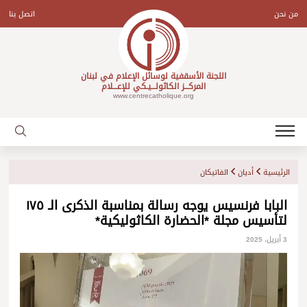
Ski
t
من نحن
اتصل بنا
conten
اللجنة الأسقفية لوسائل الإعلام في لبنان
المركـــز الكاثولـــيـكي للإعـــلام
www.centrecatholique.org
الرئيسية
أديان
الفاتيكان
البابا فرنسيس يوجه رسالة بمناسبة الذكرى الـ ١٧٥
لتأسيس مجلة *الحضارة الكاثوليكية*
3 أبريل، 2025