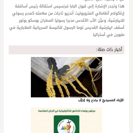
هذا وتجدر الإشارة إلى قبول البابا فرنسيس استقالة رئيس أساقفة
إرناكولام أنغامالي المتروبوليت أندريو تاجات من مهمته كمدبر رسولي
للايبارشية، وعيَّن الأب الأقدس مدبرا رسوليا المطران بوسكو بوتور
أسقف ايبارشية القديس توما الرسول للكنيسة السريانية الملابارية في
ملبورن في أستراليا.
أخبار ذات صلة:
الرّجاء المسيحيّ لا يخدع ولا يُخيِّب