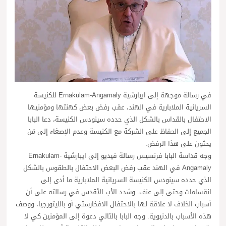
في رسالة موجهة إلى ايبارشية Ernakulam-Angamaly للكنيسة
السريانية الملابارية في الهند، عقب رفض بعض كهنتها ومؤمنيها
الاحتفال بالقداس بالشكل الذي حدده سينودس الكنيسة، دعا البابا
الجميع إلى الحفاظ على الشركة مع الكنيسة وعدم الإصغاء إلى مَن
يحثون على هذا الرفض.
وجه قداسة البابا فرنسيس رسالة فيديو إلى ايبارشية Ernakulam-
Angamaly في الهند عقب رفض البعض الاحتفال بالطقوس بالشكل
الذي حدده سينودس الكنيسة السريانية الملابارية ما أدى إلى
انقسامات وحتى إلى عنف. وشدد الأب الأقدس في رسالته على أن
أسباب الخلاف لا علاقة لها بالاحتفال الافخارستي أو بالليتورجيا، ووصف
هذه الأسباب بالدنيوية. وجه البابا بالتالي دعوة إلى المؤمنين كي لا