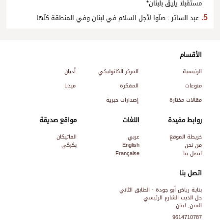
مستقبلًا يليق بلبنان*
عبد الساتر : صلّوا لأجل السلام في لبنان وفي المنطقة كلّها
الأقسام
الرئيسية
المركز الكاثوليكي
أديان
منوعات
المفكرة
ميديا
مقالات مختارة
إصدارات حبرية
روابط مفيدة
اللغات
مواقع صديقة
خريطة الموقع
عربي
الفاتيكان
من نحن
English
بكركي
اتصل بنا
Française
اتصل بنا
بناية رياض أبو جودة - الطابق الثاني
جل الديب الشارع الرئيسي
المتن, لبنان
9614710787