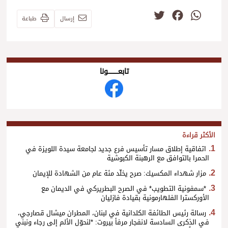
Twitter
Facebook
WhatsApp
إرسال
طباعة
تابعــــــــــونا
الأكثر قراءة
اتفاقية إطلاق مسار تأسيس فرع جديد لجامعة سيدة اللويزة في
الحمرا بالتوافق مع الرهبنة الكبوشية
مزار شهداء المكسيك: صرح يخلّد مئة عام من الشهادة للإيمان
*سمفونية التطويب* في الصرح البطريركي في الديمان مع
الأوركسترا الفلهارمونية بقيادة فازليان
رسالة رئيس الطائفة الكلدانية في لبنان، المطران ميشال قصارجي،
في الذكرى السادسة لانفجار مرفأ بيروت: *لنحوّل الألم إلى رجاء ونبني