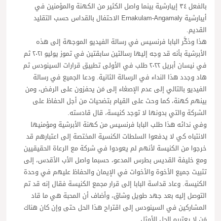
بالفعل ٣٤ إيبارشية بينما واصل الكثير من الكهنة والمؤمنين في
أيبارشية Ernakulam-Angamaly الاحتفال بالقداس حسب التقليد
القديم.
هذا وذكَّر البابا فرنسيس في رسالة الفيديو الموجهة إلى هذه
الأبرشية بأنه قد وجه إليها رسالتين سابقتين في تموز يوليو ٢٠٢١ ثم
في نيسان أبريل ٢٠٢٢ طلب في الأولى تطبيق قرارات السينودس ثم
هاد وجدد هذا النداء في الرسالة الثانية. ودعا الجميع في رسالة
الفيديو بالتالي إلى عدم الإصغاء إلى مَن يحفزون على الرفض، ومن
بينهم كهنة، كما وحث على القيام بتضحيات من أجل الحفاظ على
الشركة والتي بدونها لا توجد كنيسة، قال قادسته.
وفي ندائه هذا طلب البابا فرنسيس من كهنة الأبرشية ومؤمنيها
الانتباه كي لا يدفعوا السلطات الكنسية المختصة إلى اعتبارهم قد
خرجوا من الكنيسة لأنهم لم يعودوا في شركة مع الرعاة الحقيقيين
ومع خليفة القديس بطرس المدعو، حسبما واصل الأب الأقدس، إلى
تثبيت جميع الأخوة والأخوات في الإيمان والحفاظ عليهم في وحدة
الكنيسة. وعاد قداسة البابا إلى قرار مجمع الكنيسة فقال إنه قد تم
التوصل إليه بعد جهد طويل وشاق، وأضاف أن المحبة هي ما قاد
المشاركين في السينودس إلى اقتراح هذا الحل حتى وإن كان هناك
مَن لا يعتبره الحل الأمثل.