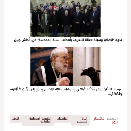
ندوة *الإعلام وسيلة فعالة للتعريف بأهداف السنة المقدسة* في أنطش جبيل
عوده: الوَطَنُ لَيْسَ مَكانًا لِلتَباهي بِالمَواهِبِ وَالإنجازاتِ بل بِحاجَةٍ إلى أنْ يُحِبَّ أبْناؤه
بَعْضُهُمْ…
المصدر:
فاتيكان
البابا
الفاتيكان
الكنيسة السريانية
الهند
نيوز
فرنسيس
الملابارية