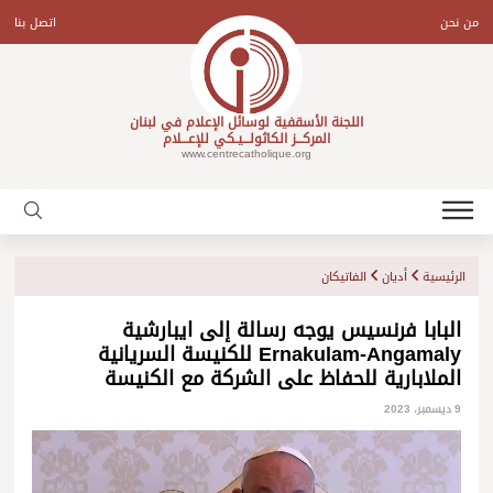
Ski
t
من نحن
اتصل بنا
conten
اللجنة الأسقفية لوسائل الإعلام في لبنان
المركـــز الكاثولـــيـكي للإعـــلام
www.centrecatholique.org
الرئيسية
أديان
الفاتيكان
البابا فرنسيس يوجه رسالة إلى ايبارشية
Ernakulam-Angamaly للكنيسة السريانية
الملابارية للحفاظ على الشركة مع الكنيسة
9 ديسمبر، 2023