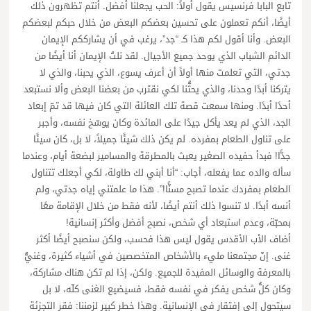
تابع البابا فرنسيس يقول أولاً: الحب يجعلنا أفضل. أنتم تظهرون ذلك
أيضًا، أنكم تعملون على تحسين بعضكم البعض من خلال حبكم لبعضكم
البعض. وأنا أقول لكم هذا كـ “جد”، يرغب في أن يشارككم الإيمان
الدائم الشباب الذي يوحد جميع الأجيال. لقد نلتُ الإيمان أنا أيضًا من
جدتي، التي تعلمت منها أولاً أن أعرف يسوع، الذي يحبنا، والذي لا
يتركنا أبدًا وحدنا، والذي يحثُّنا لكي نقترب من بعضنا البعض وألا نستبعد
أحدًا أبدًا. ومنها سمعت قصة تلك العائلة التي كان فيها قد تمّ إبعاد
الجد، الذي لم يعد يأكل جيدًا على المائدة وكان يوسّخ نفسه، وأجبر
على تناول الطعام بمفرده. لم يكن ذلك شيئًا جميلاً، لا بل، كان سيئًا
جدًّا! فبدأ حفيده الصغير يعبث بالمطرقة والمسامير لبضعة أيام، وعندما
سأله والده عما يفعله، أجاب: “أنا أبني لك طاولة، لكي أجعلك تتناول
الطعام بمفردك عندما تصبح مسنًّا!”. هذا ما علمتني إياه جدتي، ولم
أنسه أبدًا. لا تنسوا ذلك أنتم أيضًا، لأنه فقط من خلال الإقامة معًا
بمحبّة، وعدم استبعاد أي شخص، نصبح أفضل وأكثر إنسانية!
أضاف الأب الأقدس يقول ليس هذا فحسب، ولكن سنصبح أيضًا أكثر
غنى. إنّ مجتمعنا مليء بالأشخاص المتخصصين في أشياء كثيرة، وغنيٌّ
بالمعرفة والوسائل المفيدة للجميع. ولكن، إذا لم تكن هناك مشاركة،
وكان كلُّ شخص يفكر في نفسه فقط، فسيضيع الغنى كلّه، لا بل
سيتحول إلى إفتقار في الإنسانية. وهذا خطر كبير لزمننا: فقر التجزئة