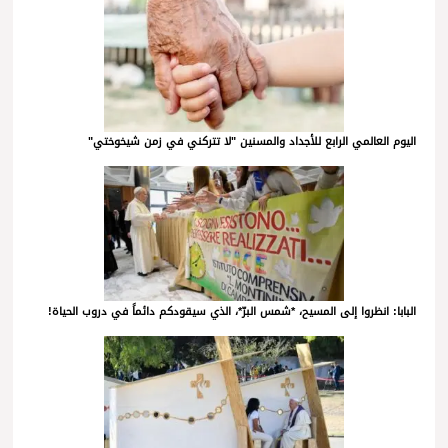
اليوم العالمي الرابع للأجداد والمسنين "لا تتركني في زمن شيخوختي"
البابا: انظروا إلى المسيح، *شمس البرّ*، الذي سيقودكم دائماً في دروب الحياة!