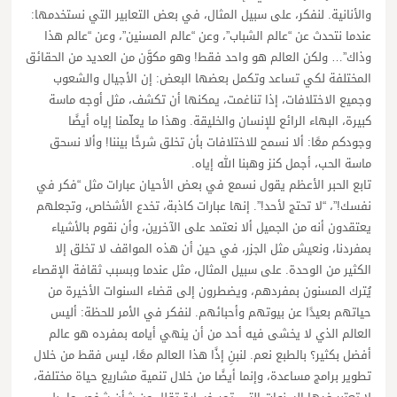
والأنانية. لنفكر، على سبيل المثال، في بعض التعابير التي نستخدمها:
عندما نتحدث عن “عالم الشباب”، وعن “عالم المسنين”، وعن “عالم هذا
وذاك”… ولكن العالم هو واحد فقط! وهو مكوَّن من العديد من الحقائق
المختلفة لكي تساعد وتكمل بعضها البعض: إن الأجيال والشعوب
وجميع الاختلافات، إذا تناغمت، يمكنها أن تكشف، مثل أوجه ماسة
كبيرة، البهاء الرائع للإنسان والخليقة. وهذا ما يعلّمنا إياه أيضًا
وجودكم معًا: ألا نسمح للاختلافات بأن تخلق شرخًا بيننا! وألا نسحق
ماسة الحب، أجمل كنز وهبنا الله إياه.
تابع الحبر الأعظم يقول نسمع في بعض الأحيان عبارات مثل “فكر في
نفسك!”، “لا تحتج لأحد!”. إنها عبارات كاذبة، تخدع الأشخاص، وتجعلهم
يعتقدون أنه من الجميل ألا نعتمد على الآخرين، وأن نقوم بالأشياء
بمفردنا، ونعيش مثل الجزر، في حين أن هذه المواقف لا تخلق إلا
الكثير من الوحدة. على سبيل المثال، مثل عندما وبسبب ثقافة الإقصاء
يُترك المسنون بمفردهم، ويضطرون إلى قضاء السنوات الأخيرة من
حياتهم بعيدًا عن بيوتهم وأحبائهم. لنفكر في الأمر للحظة: أليس
العالم الذي لا يخشى فيه أحد من أن ينهي أيامه بمفرده هو عالم
أفضل بكثير؟ بالطبع نعم. لنبنِ إذًا هذا العالم معًا، ليس فقط من خلال
تطوير برامج مساعدة، وإنما أيضًا من خلال تنمية مشاريع حياة مختلفة،