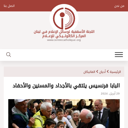
Ski
t
من نحن
اتصل بنا
conten
اللجنة الأسقفية لوسائل الإعلام في لبنان
المركـــز الكاثولـــيـكي للإعـــلام
www.centrecatholique.org
الرئيسية
أديان
الفاتيكان
البابا فرنسيس يلتقي بالأجداد والمسنين والأحفاد
29 أبريل، 2024