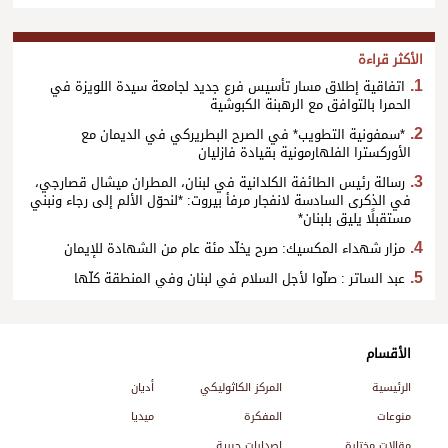
الأكثر قراءة
اتفاقية إطلاق مسار تأسيس فرع جديد لجامعة سيدة اللويزة في
الحمرا بالتوافق مع الرهبنة الكبوشية
*سمفونية التطويب* في الصرح البطريركي في الديمان مع
الأوركسترا الفلهارمونية بقيادة فازليان
رسالة رئيس الطائفة الكلدانية في لبنان، المطران ميشال قصارجي،
في الذكرى السادسة لانفجار مرفأ بيروت: *لنحوّل الألم إلى رجاء ونبني
مستقبلًا يليق بلبنان*
مزار شهداء المكسيك: صرح يخلّد مئة عام من الشهادة للإيمان
عبد الساتر : صلّوا لأجل السلام في لبنان وفي المنطقة كلّها
الأقسام
الرئيسية
المركز الكاثوليكي
أديان
منوعات
المفكرة
ميديا
مقالات مختارة
إصدارات حبرية