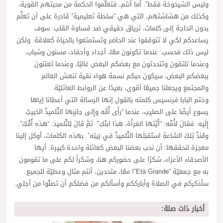
وليس الشيخوخة فقط”. أما أنتم، فتعلّموا الحكمة من محبتهم القوية،
وكذلك من هشاشتهم، التي هي “سلطة تعليمية” قادرة على أن تعلِّم
بدون الحاجة إلى كلمات، ترياق حقيقي ضد قساوة القلب: سوف
يساعدكم لكي لا تتوقفوا عند الحاضر وتستمتعوا بالحياة كعلاقة. ولكن
ليس ذلك فحسب: عندما تكونون معًا، أجداد وأحفاد، مسنون وشباب،
وعندما تلتقون وتتحدثون مع بعضكم البعض غالبًا، وعندما تعتنون
ببعضكم البعض، سيكون حبكم نسمة هواء نقية تنعش العالم
والمجتمع ويجعلنا جميعًا أقوى، بعيدًا عن الروابط العائليّة.
وختم البابا فرنسيس كلمته بالقول إنها الرسالة التي أعطانا إياها
يسوع أيضًا على الصليب، عندما “رأَى أُمَّه وإِلى جانِبِها التِّلميذُ الحَبيبُ
إِلَيه. فقالَ لأُمِّه: “أَيَّتها المَرأَة، هذا ابنُكِ”. ثمَّ قالَ لِلتِّلميذ: “هذه أُمُّكَ”.
ومُنذُ تِلكَ السَّاعةِ استَقبَلَها التِّلميذُ في بَيتِه”. بهذه الكلمات، أوكل إلينا
معجزة لنحققها: أن نحب بعضنا البعض كعائلة واحدة كبيرة. أيها
الأصدقاء الأعزاء، شكرًا على حضوركم هنا، وشكراً لكم على ما تقومون
به مع جمعيّة “Età Grande”! معًا، متحدين، أنتم مثال وعطيّة للجميع.
سأذكركم في الصلاة وأبارككم وأسألكم من فضلكم أن تصلّوا من أجلي.
أخبار ذات صلة: