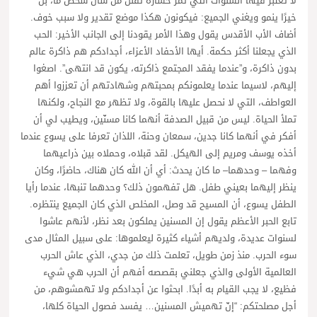
لا تعتبر فيها السنوات التي تمر خسارة تقلل من شأن شخص ما، بل
خيرًا ينمو ويغني الجميع: فيكونون هكذا موضع تقدير ولا سبب خوف.
أضاف الأب الأقدس يقول وهذا الأمر يقودنا إلى الجانب الأخير: الحب
الذي يجعلنا أكثر حكمة. أيها الأحفاد الأعزاء، أجدادكم هم ذاكرة عالم
بدون ذاكرة، و”عندما يفقد المجتمع ذاكرته، يكون قد انتهى”. اصغوا
إليهم، لاسيما عندما يعلمونكم بمحبتهم وشهادتهم أن تعززوا أهم
العواطف، التي لا نحصل عليها بالقوة، ولا تظهر مع النجاح، ولكنها
تملأ الحياة. ليس من قبيل الصدفة أنهما كانا مسنّين، ويطيب لي أن
أفكر في أنهما كانا جدين، سمعان وحنة، اللذان تعرفا على يسوع عندما
أخذه يوسف ومريم إلى الهيكل. لقد قبلاه، وحملاه بين ذراعيهما
وفهما – وحدهما– ما كان يحدث: أي أن الله كان هناك، حاضرًا، وكان
ينظر إليهما بعيني طفل. هل تفهمون ذلك؟ وحدهما تنبها، عندما رأيا
الطفل يسوع، أن المسيح قد وصل، المخلص الذي كان الجميع ينتظره.
تابع الحبر الأعظم يقول إن المسنين يملكون بعد نظر، لأنهم عاشوا
لسنوات عديدة، ولديهم أشياء كثيرة ليعلموها: على سبيل المثال مدى
سوء الحرب. منذ زمن طويل، تعلمت ذلك من جدي، الذي عاش الحرب
العالمية الأولى والذي جعلني بقصصه أفهم أن الحرب هي شيء
فظيع، لا يجب القيام به أبدًا. ابحثوا عن أجدادكم ولا تهمشوهم، من
أجل مصلحتكم: “إنّ تهميش المسنين… يفسد فصول الحياة كلها،