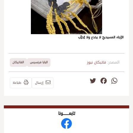
الرّجاء المسيحيّ لا يخدع ولا يُخيِّب
المصدر:
فاتيكان نيوز
البابا فرنسيس
الفاتيكان
Twitter
Facebook
WhatsApp
إرسال
طباعة
تابعــــــــــونا