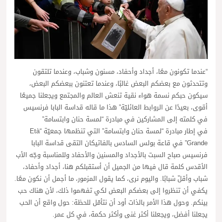
“عندما تكونون معًا، أجداد وأحفاد، مسنون وشباب، وعندما تلتقون
وتتحدثون مع بعضكم البعض غالبًا، وعندما تعتنون ببعضكم البعض،
سيكون حبكم نسمة هواء نقية تنعش العالم والمجتمع ويجعلنا جميعًا
أقوى، بعيدًا عن الروابط العائليّة” هذا ما قاله قداسة البابا فرنسيس
في كلمته إلى المشاركين في مبادرة “لمسة حنان وابتسامة”
في إطار مبادرة “لمسة حنان وابتسامة” التي تنظمها جمعيّة “Età
Grande” في قاعة بولس السادس بالفاتيكان التقى قداسة البابا
فرنسيس صباح السبت بالأجداد والمسنين والأحفاد وللمناسبة وجّه الأب
الأقدس كلمة قال فيها من الجميل أن أستقبلكم هنا، أجداد وأحفاد،
شباب وأقلّ شبابًا. واليوم نرى، كما يقول المزمور، ما أجمل أن نكون معًا.
يكفي أن تنظروا إلى بعضكم البعض لكي تفهموا ذلك، لأن هناك حب
بينكم. وحول هذا الأمر بالذات أود أن نتأمّل للحظة: حول واقع أن الحب
يجعلنا أفضل، ويجعلنا أكثر غنى وأكثر حكمة، في كل عمر.