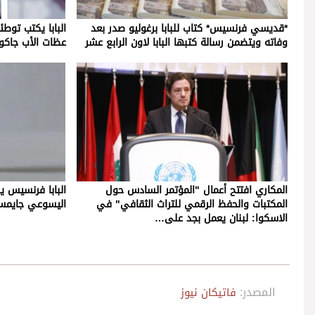
*قديسي فرنسيس* كتاب للبابا برغوليو صدر بعد
البابا يكتب توط
وفاته ويتضمن رسالة كتبها البابا لاون الرابع عشر
عظات الأب جاكوم
المكاري افتتح أعمال "المؤتمر السادس حول
البابا فرنسيس 
المكتبات والحفظ الرقمي للتراث الثقافي" في
اليسوعي جايمس م
الاسكوا: لبنان يعمل بجد على…
المصدر:
فاتيكان نيوز