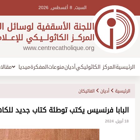
Ski
t
السبت, 8 أغسطس, 2026
conten
اللجنة الأسقفية لوسائل ال
المركـــز الكاثولـــيـكي للإعـــلا
www.centrecatholique.org
الرئيسية
المركز الكاثوليكي
أديان
منوعات
المفكرة
مقالا
ميديا
الرئيسية
أديان
الفاتيكان
البابا فرنسيس يكتب توطئة كتاب جديد للكاهن
18 أبريل، 2024