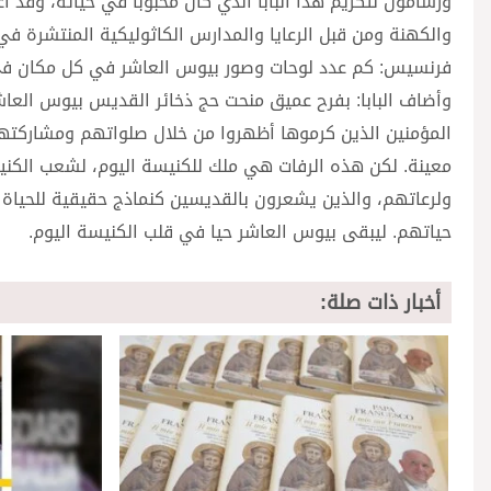
ورسامون لتكريم هذا البابا الذي كان محبوباً في حياته، وقد ا
والكهنة ومن قبل الرعايا والمدارس الكاثوليكية المنتشرة في 
فرنسيس: كم عدد لوحات وصور بيوس العاشر في كل مكان في ال
وأضاف البابا: بفرح عميق منحت حج ذخائر القديس بيوس العاشر
المؤمنين الذين كرموها أظهروا من خلال صلواتهم ومشاركتهم 
معينة. لكن هذه الرفات هي ملك للكنيسة اليوم، لشعب الكنيس
ولرعاتهم، والذين يشعرون بالقديسين كنماذج حقيقية للحياة
حياتهم. ليبقى بيوس العاشر حيا في قلب الكنيسة اليوم.
أخبار ذات صلة: