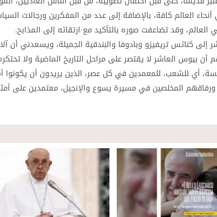
عتُبر قديسا، حتى قبل احتفال تطويبه، من قبل الناس العاديين، المؤ
أنحاء العالم كافة، بالإضافة إلى عدد من المفكرين ورجالات السيا
عالم، وقد تضاعفت صوره بالتأكيد مع ارتقائه إلى المذابح.
 إلى كنائس تريفيزو وبادوفا والبندقية الجميلة، ويسعدني أن آل
أن بيوس العاشر لا يقتصر على مراحل التاريخ الماضية ولا تحتكر
ة، أي للشعب، للمعمدين في كل عصر، الذين يريدون أن يكونوا أمن
 ورفاقهم المخلصين في مسيرة يسوع والإنجيل، معتمدين على أمثل