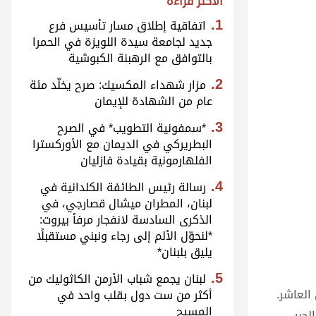
الأكثر قراءة
اتفاقية إطلاق مسار تأسيس فرع
جديد لجامعة سيدة اللويزة في الحمرا
بالتوافق مع الرهبنة الكبوشية
مزار شهداء المكسيك: صرح يخلّد مئة
عام من الشهادة للإيمان
*سمفونية التطويب* في الصرح
البطريركي في الديمان مع الأوركسترا
الفلهارمونية بقيادة فازليان
رسالة رئيس الطائفة الكلدانية في
لبنان، المطران ميشال قصارجي، في
الذكرى السادسة لانفجار مرفأ بيروت:
*لنحوّل الألم إلى رجاء ونبني مستقبلًا
يليق بلبنان*
لبنان يجمع شباب الأرمن الكاثوليك من
العاشر.
أكثر من ست دول بقلب واحد في
المسيح
لحبر