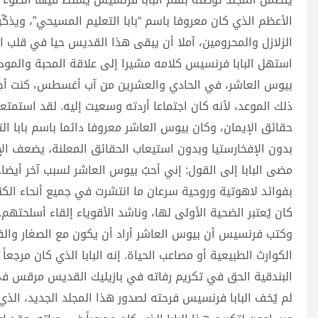
الأعظم الذي كان معروفا باسم “بابا التعليم المسيحي”، ويذكّر
الزلازل والمحرومين، آملا أن يبقى هذا القديس حيا في قلب ال
استهل البابا فرنسيس كلامه مشيرا إلى علاقة المحبة والمودة
بيوس العاشر، في الحادي والعشرين من آب أغسطس، كنت أجم
ذلك الموعد، لأنه كان اجتماعا أردته وسعيت إليه. لقد استمتع
حقائق الإيمان، وكان بيوس العاشر معروفا دائما باسم بابا ال
بدون الإفخارستيا وبدون استيعاب الحقائق المعلنة، يضعف ا
مضى البابا إلى القول: إني أحبُ بيوس العاشر لسبب آخر أيضا.
بفوائد لاهوتية وروحية سرعان ما انتشرت في جميع أنحاء الكن
كان يُعتبر الضحية الأولى لها، وناشد الأقوياء إلقاء أسلحتهم
وكتب فرنسيس أن بيوس العاشر أراد أن يكون مع الصغار والفقر
الكوارث الطبيعية أو مصاعب الحياة. إنه البابا الذي كان مرجعاً
البندقية الحق في تكريم رفاته في بازيليك القديس مرقس في ربيع
لم يُخف البابا فرنسيس فرحته لصدور هذا المجلد الجديد، الذ