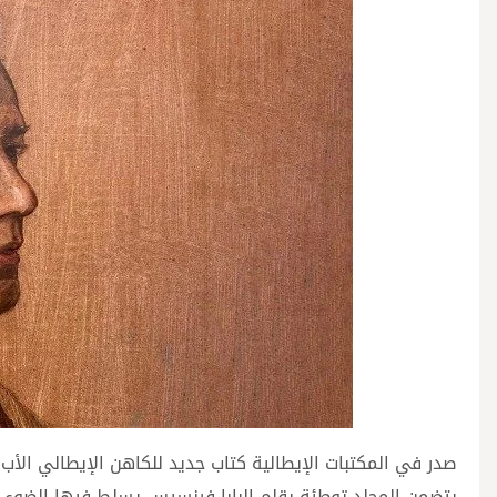
صدر في المكتبات الإيطالية كتاب جديد للكاهن الإيطالي الأب 
يتضمن المجلد توطئة بقلم البابا فرنسيس يسلط فيها الضوء ع