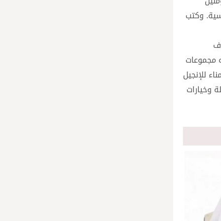
منين
سية. وكتب
اف
ه مجموعات
اء للإنجيل
ة وخيارات