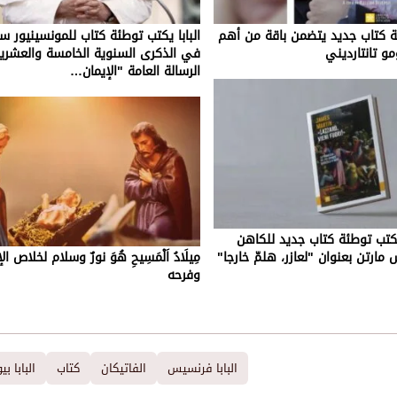
ئة كتاب جديد يتضمن باقة من أهم
البابا يكتب توطئة كتاب للمونسينيور ست
و تانتارديني
في الذكرى السنوية الخامسة والعشري
الرسالة العامة "الإيمان…
يكتب توطئة كتاب جديد للكاهن
ارتن بعنوان "لعازر، هلمّ خارجا"
مِيلَادُ اَلْمَسِيحِ هُوَ نورٌ وسلام لخلاص ا
وفرحه
البابا فرنسيس
الفاتيكان
كتاب
البابا ب