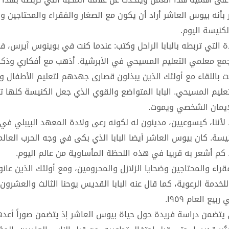
 بأنه بيوس العاشر أراد أن يكون مع الصغار والفقراء والمحتاجين و
كنيسة اليوم.
 التي تربطه بالبابا الراحل وكتب: عندما كنت في بوينوس آيرس، ف
ع معلمي التعليم المسيحي في الأبرشية. أذهب مع أفكاري وذكر
ت باللقاء مع أولئك الذين يبذلون قصارى جهدهم لتعليم الأطفال وا
تعليم المسيحي. البابا المتواضع والقوي الذي جعل الكنيسة كلها 
لإيمان الشخصي ويموت.
 لأننا، كيسوعيين، مدينون له لكونه رعى ولادة المعهد البيبلي في 
يسة. كان بيوس العاشر أيضا البابا الذي بكى في وجه الحرب العالم
. كم أشعر به قريبا في هذه اللحظة المأساوية من عالم اليوم.
اء والمحتاجين وضحايا الزلازل والمحرومين، ومع أولئك الذين عانو
 للخدمة الرعوية، كما قال عنه البابا القديس يوحنا الثالث والعشرون
 العام ١٩٥٩.
ي يتضمن دراسة فريدة حول حياة بيوس العاشر إذ يتضمن صوراً أعده