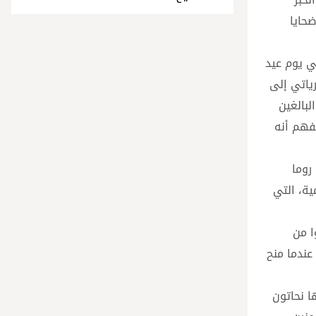
ضحايا
ي يوم عيد
ياتي إلى
لبالغين
تفهم أنه
روما
ية، التي
ا من
 عندما منح
ا نحاتون