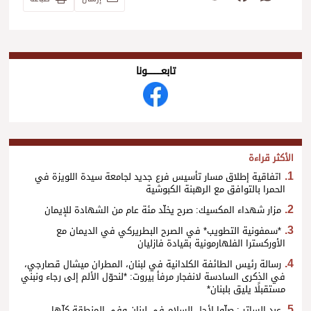
تابعــــــــــونا
الأكثر قراءة
اتفاقية إطلاق مسار تأسيس فرع جديد لجامعة سيدة اللويزة في
الحمرا بالتوافق مع الرهبنة الكبوشية
مزار شهداء المكسيك: صرح يخلّد مئة عام من الشهادة للإيمان
*سمفونية التطويب* في الصرح البطريركي في الديمان مع
الأوركسترا الفلهارمونية بقيادة فازليان
رسالة رئيس الطائفة الكلدانية في لبنان، المطران ميشال قصارجي،
في الذكرى السادسة لانفجار مرفأ بيروت: *لنحوّل الألم إلى رجاء ونبني
مستقبلًا يليق بلبنان*
عبد الساتر : صلّوا لأجل السلام في لبنان وفي المنطقة كلّها