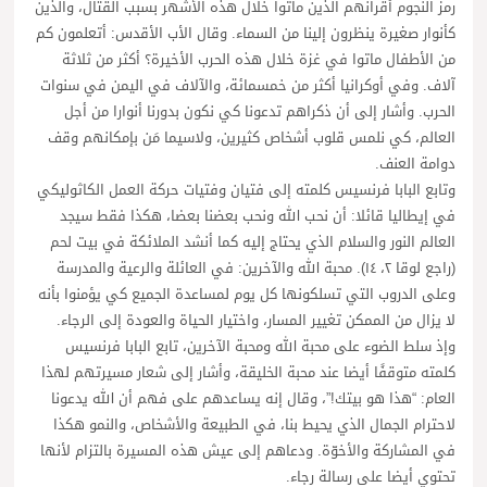
رمز النجوم أقرانهم الذين ماتوا خلال هذه الأشهر بسبب القتال، والذين
كأنوار صغيرة ينظرون إلينا من السماء. وقال الأب الأقدس: أتعلمون كم
من الأطفال ماتوا في غزة خلال هذه الحرب الأخيرة؟ أكثر من ثلاثة
آلاف. وفي أوكرانيا أكثر من خمسمائة، والآلاف في اليمن في سنوات
الحرب. وأشار إلى أن ذكراهم تدعونا كي نكون بدورنا أنوارا من أجل
العالم، كي نلمس قلوب أشخاص كثيرين، ولاسيما مَن بإمكانهم وقف
دوامة العنف.
وتابع البابا فرنسيس كلمته إلى فتيان وفتيات حركة العمل الكاثوليكي
في إيطاليا قائلا: أن نحب الله ونحب بعضنا بعضا، هكذا فقط سيجد
العالم النور والسلام الذي يحتاج إليه كما أنشد الملائكة في بيت لحم
(راجع لوقا ٢، ١٤). محبة الله والآخرين: في العائلة والرعية والمدرسة
وعلى الدروب التي تسلكونها كل يوم لمساعدة الجميع كي يؤمنوا بأنه
لا يزال من الممكن تغيير المسار، واختيار الحياة والعودة إلى الرجاء.
وإذ سلط الضوء على محبة الله ومحبة الآخرين، تابع البابا فرنسيس
كلمته متوقفًا أيضا عند محبة الخليقة، وأشار إلى شعار مسيرتهم لهذا
العام: “هذا هو بيتك!”، وقال إنه يساعدهم على فهم أن الله يدعونا
لاحترام الجمال الذي يحيط بنا، في الطبيعة والأشخاص، والنمو هكذا
في المشاركة والأخوّة. ودعاهم إلى عيش هذه المسيرة بالتزام لأنها
تحتوي أيضا على رسالة رجاء.