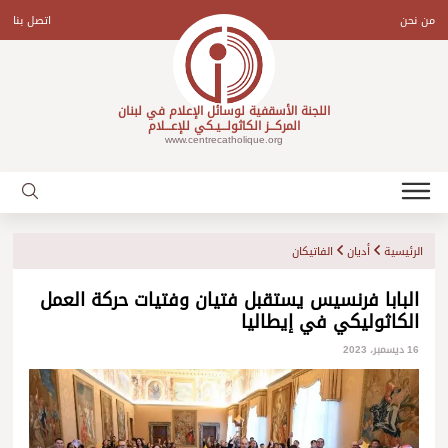
Ski
t
من نحن
اتصل بنا
conten
اللجنة الأسقفية لوسائل الإعلام في لبنان
المركـــز الكاثولـــيـكي للإعـــلام
www.centrecatholique.org
الرئيسية
أديان
الفاتيكان
البابا فرنسيس يستقبل فتيان وفتيات حركة العمل
الكاثوليكي في إيطاليا
16 ديسمبر، 2023