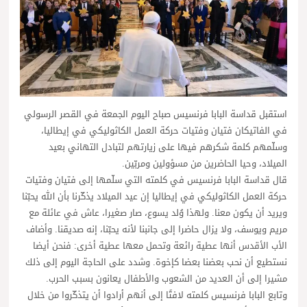
استقبل قداسة البابا فرنسيس صباح اليوم الجمعة في القصر الرسولي
في الفاتيكان فتيان وفتيات حركة العمل الكاثوليكي في إيطاليا،
وسلّمهم كلمة شكرهم فيها على زيارتهم لتبادل التهاني بعيد
الميلاد، وحيا الحاضرين من مسؤولين ومربّين.
قال قداسة البابا فرنسيس في كلمته التي سلّمها إلى فتيان وفتيات
حركة العمل الكاثوليكي في إيطاليا إن عيد الميلاد يذكّرنا بأن الله يحبّنا
ويريد أن يكون معنا. ولهذا وُلد يسوع، صار صغيرا، عاش في عائلة مع
مريم ويوسف، ولا يزال حاضرا إلى جانبنا لأنه يحبّنا، إنه صديقنا. وأضاف
الأب الأقدس أنها عطية رائعة وتحمل معها عطية أخرى: فنحن أيضا
نستطيع أن نحب بعضنا بعضا كإخوة. وشدد على الحاجة اليوم إلى ذلك
مشيرا إلى أن العديد من الشعوب والأطفال يعانون بسبب الحرب.
وتابع البابا فرنسيس كلمته لافتًا إلى أنهم أرادوا أن يتذكّروا من خلال