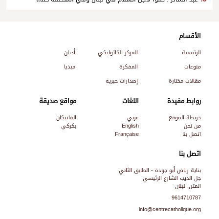
الأقسام
الرئيسية
المركز الكاثوليكي
أديان
منوعات
المفكرة
ميديا
مقالات مختارة
إصدارات حبرية
روابط مفيدة
اللغات
مواقع صديقة
خريطة الموقع
عربي
الفاتيكان
من نحن
English
بكركي
اتصل بنا
Française
اتصل بنا
بناية رياض أبو جودة - الطابق الثاني
جل الديب الشارع الرئيسي
المتن, لبنان
9614710787
info@centrecatholique.org