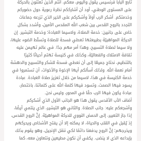
تابع البابا فرنسيس يقول واليوم، معكم، أنتم الذين تعتنون بالحركة
على المستوى الوطني، أود أن أشارككم نظرة رعوية حول حضوركم
وخدمتكم. أشكر الرب أولاً وأشكركم على الخير الذي تزرعه جماعات
التجدد بالروح القدس بين شعب الله المقدس الأمين، وأشدد بشكل
خاص على جانبين: خدمة الصلاة، ولاسيما العبادة؛ وخدمة التبشير. إن
الحركة المواهبيّة بطبيعتها تعطي فسحة للصلاة وتسلّط الضوء عليها،
ولا سيما لصلاة التسبيح، وهذا أمر مهم جدًا. في عالم تهيمن عليه
ثقافة الامتلاك والفعاليّة، وكذلك في كنيسة تهتم أحيانًا كثيرًا
بالتنظيم، نحتاج جميعًا إلى أن نعطي فسحة للشكر والتسبيح والدهشة
أمام نعمة الله. ولذلك أسألكم أيها الإخوة والأخوات، أن تستمروا في
خدمة الكنيسة في هذا، لاسيما من خلال تعزيز صلاة العبادة. عبادة
يسود فيها الصمت، وتسود فيها كلمة الله على كلماتنا، باختصار،
عبادة يكون فيها الرب حقًا في المحور، وليس نحن.
أضاف الأب الأقدس يقول هذا هو الجانب الأول الذي أشكركم
وأشجعكم عليه: جانب الصلاة. والثاني هو التبشير، الذي ينتمي أيضًا،
إذا جاز التعبير، إلى الحمض النووي للحركة المواهبيّة. إنَّ الروح القدس،
إذ يُقبل في القلب والحياة، لا يمكنه إلا أن يفتح الأشخاص ويحركهم
ويخرجهم؛ إنَّ الروح يدفعنا دائمًا لكي ننقل الإنجيل، وهو يقوم بذلك
بإبداعه الذي لا ينضب. يكفي أن نكون مطيعين ونتعاون معه، كما