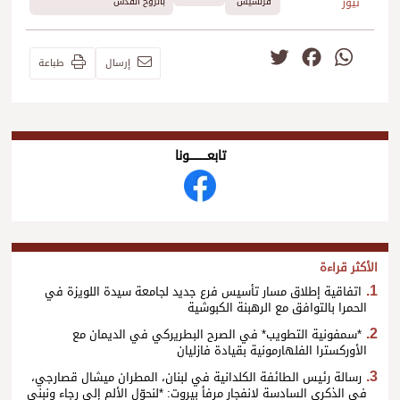
نيوز
فرنسيس
بالروح القدس
Twitter
Facebook
WhatsApp
إرسال
طباعة
تابعــــــــــونا
الأكثر قراءة
اتفاقية إطلاق مسار تأسيس فرع جديد لجامعة سيدة اللويزة في
الحمرا بالتوافق مع الرهبنة الكبوشية
*سمفونية التطويب* في الصرح البطريركي في الديمان مع
الأوركسترا الفلهارمونية بقيادة فازليان
رسالة رئيس الطائفة الكلدانية في لبنان، المطران ميشال قصارجي،
في الذكرى السادسة لانفجار مرفأ بيروت: *لنحوّل الألم إلى رجاء ونبني