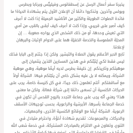
يخبرنا سفر أعمال الرسل عن إسطفانوس وفيليبُّس وبرنابا وبطرس
وبولس وآخرين. وتذكروا دائمًا أن الإعلان الأول يتم بشهادة الحياة! ما
فائدة الصلوات الطويلة والكثير من الأناشيد الجميلة إذا كنت لا أعرف
كيف أصبر على قريبي، وإذا كنت لا أعرف كيف أبقى بالقرب من أمي
التي تعيش وحدها، أو من ذلك الشخص الذي يواجه صعوبة … إن
المحبّة الملموسة والخدمة الخفيّة هما على الدوام الإثبات والبرهان
لإعلاننا.
تابع الحبر الأعظم يقول الصلاة والتبشير. ولكن إذا جئتم إلى البابا فذلك
ليس فقط لكي يُثبِّتكم في هذين المسارين اللذين ينتميان إلى
موهبتكم وتاريخكم. إن خليفة بطرس لديه أيضًا موهبة، وهي موهبة
الشركة، ويمكنه لا بل عليه بشكل خاص أن يثبّتكم فيها. الشركة أولاً
مع أساقفتكم. أنتم تعلمون ذلك جيدًا، في كل كنيسة خاصة، يجب على
الحركات الكنسية أن تسعى دائمًا إلى شركة فعالة. ولكن ما معنى
هذا؟ يعني أنّه يجب على جماعة التجدد بالروح القدس أن تكون في
خدمة الجماعة بأسرها، الأبرشية والراعوية، بحسب توجيهات الأسقف
الرعوية. الشركة أيضًا مع الوقائع الكنسية الأخرى، والجمعيات،
والحركات، والمجموعات: تقديم شهادة أخوَّة، واحترام متبادل في
التنوع، وتعاون في الالتزام بالمبادرات المشتركة، في خدمة شعب الله
وأيضًا في القضايا الاجتماعية التي توضع فيها كرامة الأشخاص على