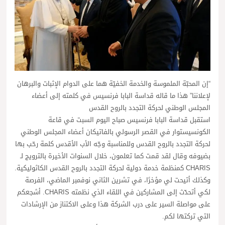
“إن المحبّة الملموسة والخدمة الخفيّة هما على الدوام الإثبات والبرهان
لإعلاننا” هذا ما قاله قداسة البابا فرنسيس في كلمته إلى أعضاء
المجلس الوطني لحركة التجدد بالروح القدس
استقبل قداسة البابا فرنسيس صباح اليوم السبت في قاعة
الكونسيستوار في القصر الرسولي بالفاتيكان أعضاء المجلس الوطني
لحركة التجدد بالروح القدس وللمناسبة وجّه الأب الأقدس كلمة رحّب بها
بضيوفه وقال لقد قمت كما تعلمون، خلال السنوات الأخيرة بالترويج لـ
CHARIS كمنظمة خدمة دولية لحركة التجدد بالروح القدس الكاثوليكية.
وكذلك أتيحت لي مؤخرًا، في تشرين الثاني نوفمبر الماضي، الفرصة
لكي أتحدّث إلى المشاركين في اللقاء الذي نظمته CHARIS. أشجعكم
على مواصلة السير على درب الشركة هذا وعلى الاكتناز من الإرشادات
التي تركتها لكم.