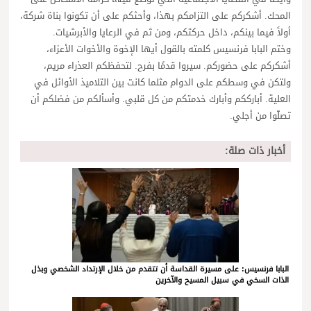
المحك. أشكركم على التزامكم بهذا، وأحثكم على أن تكونوا بناة شركة،
أولاً فيما بينكم، داخل حركتكم، ومن ثم في الرعايا والأبرشيات.
وختم البابا فرنسيس كلمته بالقول أيها الإخوة والأخوات الأعزاء،
أشكركم على حضوركم. سيروا قدمًا بفرح. لتحفظكم العذراء مريم،
ولتكن في وسطكم على الدوام مثلما كانت بين التلاميذ الأوائل في
العلية. أبارككم وأبارك خدمتكم من كل قلبي. وأسألكم من فضلكم أن
تصلّوا من أجلي.
أخبار ذات صلة:
البابا فرنسيس: على مسيرة القداسة أن تتقدم من خلال الإرتداد الشخصي وبذل
الذات السخي في سبيل المسيح والآخرين