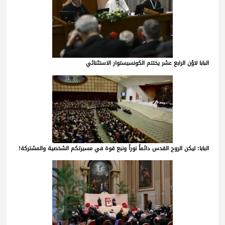
البابا لاوُن الرابع عشر يختتم الكونسيستوار الاستثنائي
البابا: ليكن الروح القدس دائماً نوراً ونبع قوة في مسيرتكم الشخصية والمشتركة!