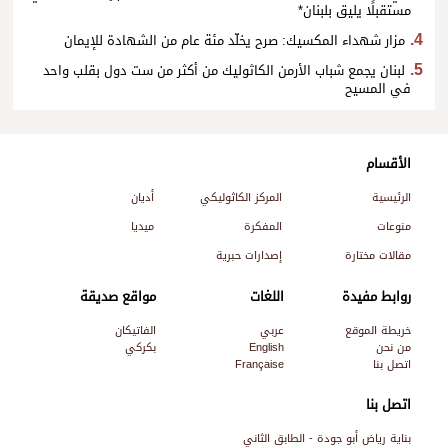
مستقبلًا يليق بلبنان*
مزار شهداء المكسيك: صرح يخلّد مئة عام من الشهادة للإيمان
لبنان يجمع شباب الأرمن الكاثوليك من أكثر من ست دول بقلب واحد
في المسيح
الأقسام
الرئيسية
المركز الكاثوليكي
أديان
منوعات
المفكرة
ميديا
مقالات مختارة
إصدارات حبرية
روابط مفيدة
اللغات
مواقع صديقة
خريطة الموقع
عربي
الفاتيكان
من نحن
English
بكركي
اتصل بنا
Française
اتصل بنا
بناية رياض أبو جودة - الطابق الثاني