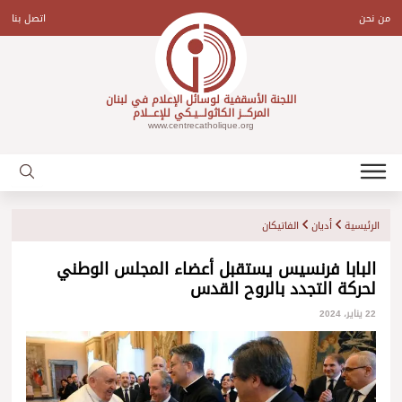
Ski
t
من نحن
اتصل بنا
conten
اللجنة الأسقفية لوسائل الإعلام في لبنان
المركـــز الكاثولـــيـكي للإعـــلام
www.centrecatholique.org
الرئيسية
أديان
الفاتيكان
البابا فرنسيس يستقبل أعضاء المجلس الوطني
لحركة التجدد بالروح القدس
22 يناير، 2024