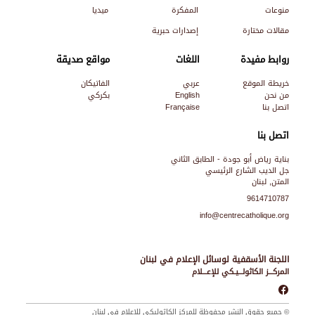
منوعات
المفكرة
ميديا
مقالات مختارة
إصدارات حبرية
روابط مفيدة
اللغات
مواقع صديقة
خريطة الموقع
عربي
الفاتيكان
من نحن
English
بكركي
اتصل بنا
Française
اتصل بنا
بناية رياض أبو جودة - الطابق الثاني
جل الديب الشارع الرئيسي
المتن, لبنان
9614710787
info@centrecatholique.org
اللجنة الأسقفية لوسائل الإعلام في لبنان
المركـــز الكاثولـــيـكي للإعـــلام
© جميع حقوق النشر محفوظة للمركز الكاثوليكي للإعلام في لبنان