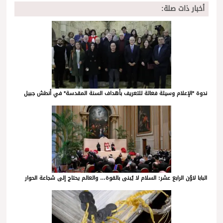
أخبار ذات صلة:
ندوة *الإعلام وسيلة فعالة للتعريف بأهداف السنة المقدسة* في أنطش جبيل
البابا لاوُن الرابع عشر: السلام لا يُبنى بالقوة… والعالم يحتاج إلى شجاعة الحوار