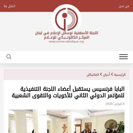
Ski
t
من نحن
اتصل بنا
conten
اللجنة الأسقفية لوسائل الإعلام في لبنان
المركـــز الكاثولـــيـكي للإعـــلام
www.centrecatholique.org
الرئيسية
أديان
الفاتيكان
البابا فرنسيس يستقبل أعضاء اللجنة التنفيذية
للمؤتمر الدولي الثاني للأخويات والتقوى الشعبية
9 فبراير، 2025