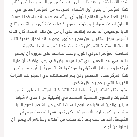
شدد الأب الأقدس بعد ذلك على أنه سيكون من الجميل جدا في ختام
هذا المؤتمر أن يكون أول الأصداء المترددة من المؤتمر السابق في
داخل العائلة في المقام الأول، أي أن تُسمع هذه الأصداء كما الصمت
الصارخ لصلاة وصولا إلى ذرف الدموع لأنها صلاة تأتي من القلب. وتابع
البابا فرنسيس أنه قد تم إطلاعه على أن من بين تلك الأصداء كان هناك
تأسيس مركز استقبال لمن هم بلا مأوى، وهو ما قد تحقق كثمرة لتلك
المحبة المستترة التي كان قد تحدث عنها في رسالته المذكورة
لمناسبة المؤتمر الدولي الأول. وشدد قداسته على ضرورة أن يُسمع
دائما في هذا العمل الذي تم تنفيذه نبض قلب يحب، وأضاف أن علينا
أن نعمل، من خلال الاحترام والمودة والعناية، من أجل أن يلمس في
هذا المركز مجددا المجتمع ومَن يتم استقبالهم في المركز تلك الكرامة
الفريدة التي ينعم بها كل شخص.
وفي ختام كلمته إلى أعضاء اللجنة التنفيذية للمؤتمر الدولي الثاني
للأخويات والتقوى الشعبية المنعقد في إشبيلية من ٤ حتى ٨ شباط
فبراير، والذين استقبلهم اليوم السبت الثامن من الشهر، تضرع البابا
فرنسيس كي يبارك الله ضيوفه وكي تحرسهم القديسة مريم أُم
الكنيسة. أكد قداسته بعد ذلك صلاته من أجلهم وسألهم ألا ينسوا أن
يُصلوا من أجله.