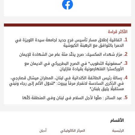
الأكثر قراءة
اتفاقية إطلاق مسار تأسيس فرع جديد لجامعة سيدة اللويزة في
الحمرا بالتوافق مع الرهبنة الكبوشية
مزار شهداء المكسيك: صرح يخلّد مئة عام من الشهادة للإيمان
*سمفونية التطويب* في الصرح البطريركي في الديمان مع
الأوركسترا الفلهارمونية بقيادة فازليان
رسالة رئيس الطائفة الكلدانية في لبنان، المطران ميشال قصارجي،
في الذكرى السادسة لانفجار مرفأ بيروت: *لنحوّل الألم إلى رجاء ونبني
مستقبلًا يليق بلبنان*
عبد الساتر : صلّوا لأجل السلام في لبنان وفي المنطقة كلّها
الأقسام
الرئيسية
المركز الكاثوليكي
أديان