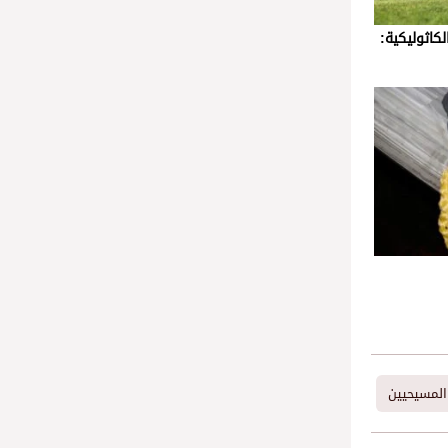
كاثوليكية:
المسيحيين