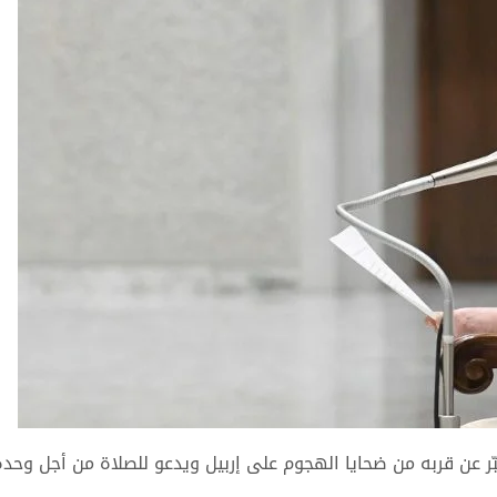
بّر عن قربه من ضحايا الهجوم على إربيل ويدعو للصلاة من أجل وحدة