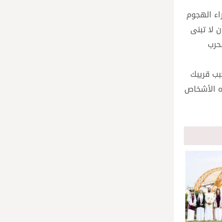
اء الهجوم
 لا تبنى
حرب
بب قريبك
ه الأشخاص