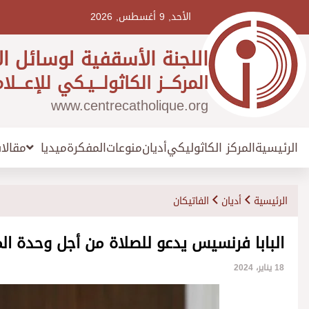
Ski
t
الأحد, 9 أغسطس, 2026
conten
اللجنة الأسقفية لوسائل ال
المركـــز الكاثولـــيـكي للإعـــلا
www.centrecatholique.org
الرئيسية
المركز الكاثوليكي
أديان
منوعات
المفكرة
مقالا
ميديا
الرئيسية
أديان
الفاتيكان
البابا فرنسيس يدعو للصلاة من أجل وحدة ال
18 يناير، 2024