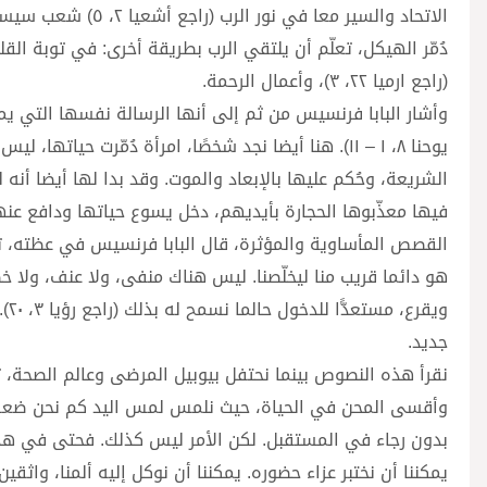
الاتحاد والسير معا
(راجع ارميا ٢٢، ٣)، وأعمال الرحمة.
وأشار البابا فرنسيس من ثم إلى أنها الرسالة نفسها التي يم
يوحنا ٨، ١ – ١١). هنا أيضا نجد شخصًا، امرأة دُمّرت
الشريعة، وحُكم عليها بالإبعاد والموت. وقد بدا لها أيضا أنه
فيها معذّبوها الحجارة بأيديهم، دخل يسوع حياتها ودافع عن
القصص المأساوية والمؤثرة، قال البابا فرنسيس في عظته، تدع
هو دائما قريب منا ليخلّصنا. ليس هناك منفى، ولا عنف، ولا خط
وي
جديد.
نقرأ هذه النصوص بينما نحتفل بيوبيل المرضى وعالم الصحة، 
وأقسى المحن في الحياة، حيث نلمس لمس اليد كم نحن ضعفاء.
بدون رجاء في المستقبل. لكن الأمر ليس كذلك. فحتى في هذه ال
يمكننا أن نختبر عزاء حضوره. يمكننا أن نوكل إليه ألمنا، واثقين 