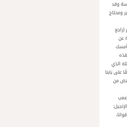
المقدسة وقد
 بمَن هو فقير ومحتاج
(راجع
ة عن
 أمسك
هذه
له الذي
 على بابنا
قوى لننهض من
أصعب
إنجيل:
وانا،