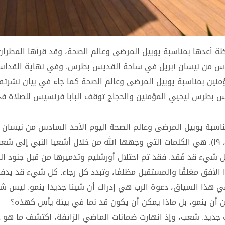
عظة أعدها بمناسبة يوبيل المرضى وعالم الصحة، وقد قرأها المطران 
سادس من نيسان أبريل في ساحة القديس بطرس. وفي نهاية القداس
ين بمناسبة يوبيل المرضى وعالم الصحة كما جاء في بيان نشرته 
 بطرس ليحيي المؤمنين والحجاج توقف البابا فرنسيس للصلاة في
سبة يوبيل المرضى وعالم الصحة اليوم الأحد السادس من نيسان أب
“هاءَنَذا آتي بالجَديد، ولقَد نَبَتَ الآنَ أفَلا تَعرِفونَه؟” (أشعيا ٤٣، ١٩). هي الكلمات التي وجهها الله من خلال أشعيا ال
كل شيء قد فُقد. فقد تم احتلال أورشليم وتدميرها من قبل جنود ال
 الأفق مغلقًا والمستقبل مظلمًا، وتبدد كل رجاء. كل شيء قد يدفع
وفي هذا السياق، دعوة الرب هي إدراك أن شيئا جديدا ينمو. ليس ش
ن أن ينمو، بل ماذا يمكن أن يكون قد نما في بيئة يأس كهذه؟
 جديد. شعب، وإذ انهارت ضمانات الماضي الزائفة، اكتشف ما هو 