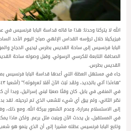
الله لا يتركنا وحدنا: هذا ما قاله قداسة البابا فرنسيس في 
فيزيكيلا خلال ترؤسه القداس الإلهي صباح اليوم الأحد ال
البابا فرنسيس إلى ساحة القديس بطرس ليحيي الحجاج والمؤمن
الصحافة التابعة للكرسي الرسولي. وقبل وصوله ساحة القديس
القديس بطرس.
جاء في مستهل العظة التي أعدها قداسة البابا فرنسيس بمنا
في المنفى في بابل. كان وقتًا صعبًا لبني إسرائيل، وبدا أن 
نصّر الثاني، ولم يبق أي شيء للشعب الذي تم ترحيله. لقد بدا
إلى الاستسلام بمرارة، وعدم الشعور ببركة الله. ومع ذلك، 
في المستقبل، بل يحدث الآن وينبت مثل برعم. ولكن ماذا يمك
وتابع البابا فرنسيس عظته مشيرا إلى أن الذي ينمو هو شعب