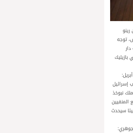
رينو
، توجه
دار
 بازيليك
ريل:
نبي إلى شعب إسرائيل
ملك نبوخذ
 المنفيين
يئا سيحدث
جوهري: