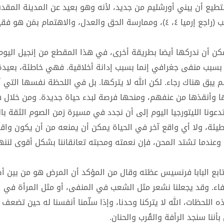
 في نور الرب (راجع أشعيا ٢، ٥) شعب سيستطيع أن يبني أورشليم من جديد، لأنه وهو بعيد عن المدينة 
دُمّر الهيكل، تعلّم أن يلتقي الرب بطريقة أخرى: في توبة القلب (راجع إرميا ٤، ٤)، وممارسة الحق والعدل، والاهتمام
كن أن ندركها أيضا بطريقة أخرى، في هذا المقطع من إنجيل اليوم 
 حياتها، ليس بسبب منفى جغرافي إنما بسبب إدانة أخلاقية. فهي خاطئة، بعيد
 لم يبق هناك رجاء. لكن الله لا يتركها. بل في اللحظة نفسها التي
ها وأنقذها من عنفهم، ومنحها فرصة لبدء حياة جديدة. ومن خلال 
ونا الليتورجيا اليوم إلى أن نجدد في مسيرة زمن الصوم الثقة بال
يئة، ولا أي واقع آخر في الحياة يمكن أن يمنعه من أن يكون واقفًا
قرع، مستعدًّا للدخول حالما نسمح له بذلك (راجع رؤيا ٣، ٢٠). وعندما تشتد المحن، فإن نعمته ومحبته تعانقاننا بشكل أ
تابع البابا فرنسيس عظته وقال من المؤكد أن المرض هو من بين 
 وقد يجعلنا نشعر مثل الشعب في المنفى، أو مثل المرأة في ال
لحظات، الله لا يتركنا وحدنا، وإذا سلّمنا أنفسنا له حين تضعف ق
بأننا سنجد الرأفة والقُرب والحنان.