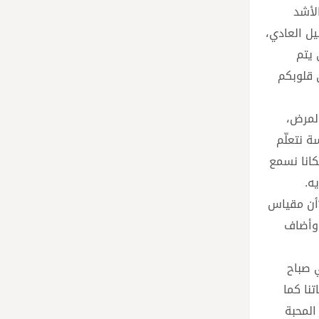
لأشد
يل العادي،
ي يتم
 قلوبكم
المرض،
ة نتعلّم
كانا نسمع
“أن مقياس
 وأضاف
 صباح
نا كما
المحبة