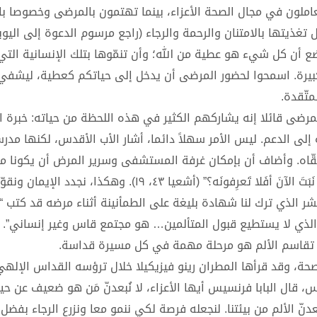
لعاملون في مجال الصحة الأعزاء، بينما تهتمون بالمرضى وخصوصا با
 تغذيتها بالامتنان والرحمة والرجاء (راجع مرسوم الدعوة إلى اليوب
الوعي المتواضع أن كل شيء هو عطية من الله؛ وأن تنمّوها بتلك الإنسانية الت
الكبيرة. اسمحوا لحضور المرضى أن يدخل إلى حياتكم كعطية، ليشفي
متّقدة.
رضى قائلا إنه يشاركهم الكثير في هذه اللحظة من حياته: خبرة 
إلى الدعم. ليس الأمر سهلاً دائما، أشار الأب الأقدس، لكنها مدرس
تلقّاه. وأضاف أن بإمكان غرفة المستشفى وسرير المرض أن يكونا م
؟” (أشعيا ٤٣، ١٩). وهكذا، نجدد الإيمان ونقوّيه.
ر الذي ترك لنا شهادة بليغة على الطمأنينة أثناء مرضه قد كتب 
مع الذي لا يستطيع قبول المتألمين… هو مجتمع قاس وغير إنساني”.
وأن تقاسم الألم هو مرحلة مهمة في كل مسيرة قداسة.
حة، وقد قرأها المطران رينو فيزيكيلا خلال ترؤسه القداس الإلهي
ال البابا فرنسيس أيها الأعزاء، لا نُبعدنّ مَن هو ضعيف عن حيات
 الألم من بيئتنا. لنجعله فرصة لكي ننمو معا ونزرع الرجاء بفضل 