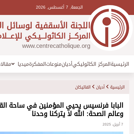
Ski
t
الجمعة, 7 أغسطس, 2026
conten
اللجنة الأسقفية لوسائل ال
المركـــز الكاثولـــيـكي للإعـــلا
www.centrecatholique.org
الرئيسية
المركز الكاثوليكي
أديان
منوعات
المفكرة
مقالا
ميديا
الرئيسية
أديان
الفاتيكان
البابا فرنسيس يحيي المؤمنين في ساحة ال
وعالم الصحة: الله لا يتركنا وحدنا
7 أبريل، 2025