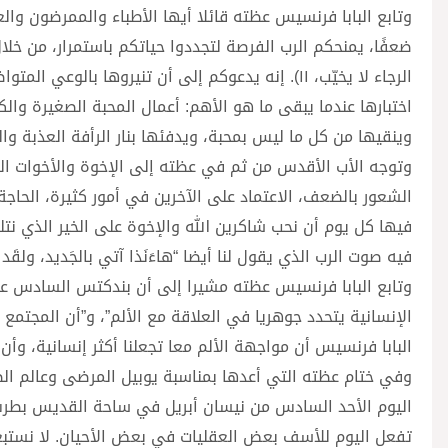
وتابع البابا فرنسيس عظته قائلا أيها الأطباء والممرضون وا
ضعفًا، يمنحكم الرب الفرصة لتجددوا حياتكم باستمرار، من خلال
الرجاء لا يخيّب، ١١). إنه يدعوكم إلى أن تنيروها ب
اختبارها عندما يبقى ما هو الأهم: أعمال المحبة الصغيرة و
وينقيها من كل ما ليس بمحبة، ويدفئها بنار الرأفة العذبة وال
وتوجه الأب الأقدس من ثم في عظته إلى الإخوة والأخوات الم
الشعور بالضعف، الاعتماد على الآخرين في أمور كثيرة، الحاجة 
فيها كل يوم أن نحب شاكرين الله والإخوة على الخير الذي ن
فيه صوت الرب الذي يقول لنا أيضا “هاءَنَذا آتي بالجَديد، ولقَد نَبَتَ الآنَ أفَلا تَعرِفونَه
وتابع البابا فرنسيس عظته مشيرا إلى أن بندكتس السادس عش
الإنسانية يتحدد جوهريا في العلاقة مع الألم”، و”أن المجت
البابا فرنسيس أن مواجهة الألم معا تجعلنا أكثر إنسانية، 
وفي ختام عظته التي أعدها بمناسبة يوبيل المرضى وعالم الص
اليوم الأحد السادس من نيسان أبريل في ساحة القديس بطرس، ق
تفعل اليوم للأسف بعض العقليات في بعض الأحيان. لا نستبعدنّ