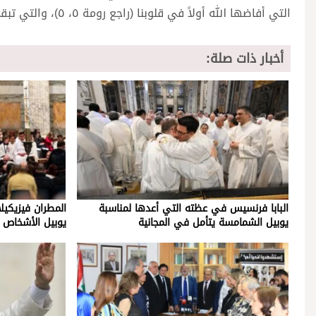
التي أفاضها الله أولاً في قلوبنا (راجع رومة ٥، ٥)، والتي تبقى إلى الأبد (راجع ١ قورنتس ١٣، ٨ – ١٠. ١٣).
أخبار ذات صلة:
البابا فرنسيس في عظته التي أعدها لمناسبة
المطران فيزيكيل
يوبيل الشمامسة يتأمل في المجانية
يوبيل الأشخاص 