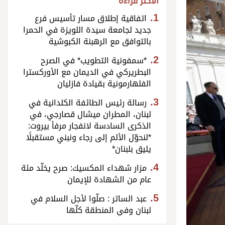
الأكثر قراءة
اتفاقية إطلاق مسار تأسيس فرع
جديد لجامعة سيدة اللويزة في الحمرا
بالتوافق مع الرهبنة الكبوشية
*سمفونية التطويب* في الصرح
البطريركي في الديمان مع الأوركسترا
الفلهارمونية بقيادة فازليان
رسالة رئيس الطائفة الكلدانية في
لبنان، المطران ميشال قصارجي، في
الذكرى السادسة لانفجار مرفأ بيروت:
*لنحوّل الألم إلى رجاء ونبني مستقبلًا
يليق بلبنان*
مزار شهداء المكسيك: صرح يخلّد مئة
عام من الشهادة للإيمان
عبد الساتر : صلّوا لأجل السلام في
لبنان وفي المنطقة كلّها