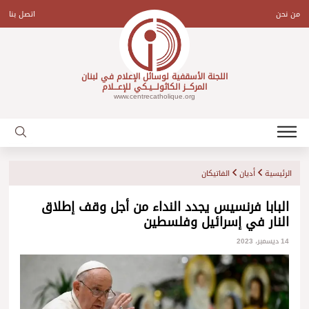
Ski
t
من نحن
اتصل بنا
conten
اللجنة الأسقفية لوسائل الإعلام في لبنان
المركـــز الكاثولـــيـكي للإعـــلام
www.centrecatholique.org
الرئيسية
أديان
الفاتيكان
البابا فرنسيس يجدد النداء من أجل وقف إطلاق
النار في إسرائيل وفلسطين
14 ديسمبر، 2023