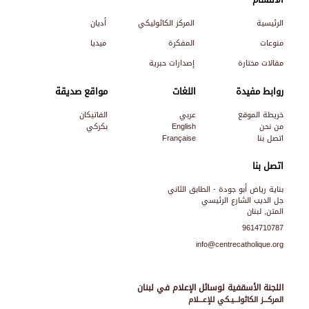
الأقسام
الرئيسية
المركز الكاثوليكي
أديان
منوعات
المفكرة
ميديا
مقالات مختارة
إصدارات حبرية
روابط مفيدة
اللغات
مواقع صديقة
خريطة الموقع
عربي
الفاتيكان
من نحن
English
بكركي
اتصل بنا
Française
اتصل بنا
بناية رياض أبو جودة - الطابق الثاني
جل الديب الشارع الرئيسي
المتن, لبنان
9614710787
info@centrecatholique.org
اللجنة الأسقفية لوسائل الإعلام في لبنان
المركـــز الكاثولـــيـكي للإعـــلام