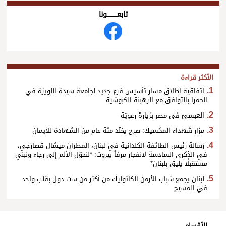
تابعــــــــــونا
الأكثر قراءة
اتفاقية إطلاق مسار تأسيس فرع جديد لجامعة سيدة اللويزة في
الحمرا بالتوافق مع الرهبنة الكبوشية
العبسيّ في مصر بزيارة رعويّة
مزار شهداء المكسيك: صرح يخلّد مئة عام من الشهادة للإيمان
رسالة رئيس الطائفة الكلدانية في لبنان، المطران ميشال قصارجي،
في الذكرى السادسة لانفجار مرفأ بيروت: *لنحوّل الألم إلى رجاء ونبني
مستقبلًا يليق بلبنان*
لبنان يجمع شباب الأرمن الكاثوليك من أكثر من ست دول بقلب واحد
في المسيح