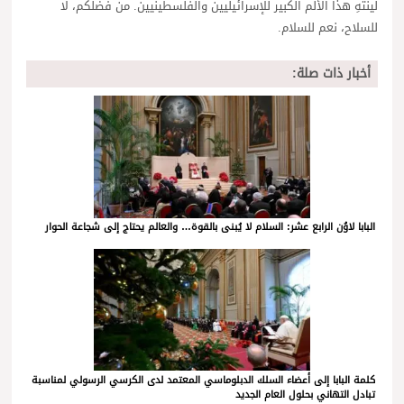
لينتهِ هذا الألم الكبير للإسرائيليين والفلسطينيين. من فضلكم، لا
للسلاح، نعم للسلام.
أخبار ذات صلة:
البابا لاوُن الرابع عشر: السلام لا يُبنى بالقوة… والعالم يحتاج إلى شجاعة الحوار
كلمة البابا إلى أعضاء السلك الدبلوماسي المعتمد لدى الكرسي الرسولي لمناسبة
تبادل التهاني بحلول العام الجديد