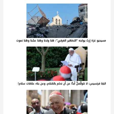
مسيحيو غزة إرث يواجه "التطهير العرقي": هنا ولدنا وهنا عشنا وهنا نموت
البابا فرنسيس: لا نتوقَّفنَّ أبدًا عن أن نحلم بالسّلام، وعن بناء علاقات سلام!