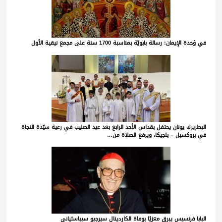
في وَحدة الإيمان: رسالة بابويّة بمناسبة 1700 سنة على مجمع نيقية الأول
البطريرك يونان يحتفل بقداس الأحد الرابع بعد عيد الصليب في رعية سيّدة النجاة
في بروكسيل – بلجيكا، ويرفع الصلاة من…
البابا فرنسيس يبرق معزيًا بوفاة الكاردينال سيرجيو سيباستياني