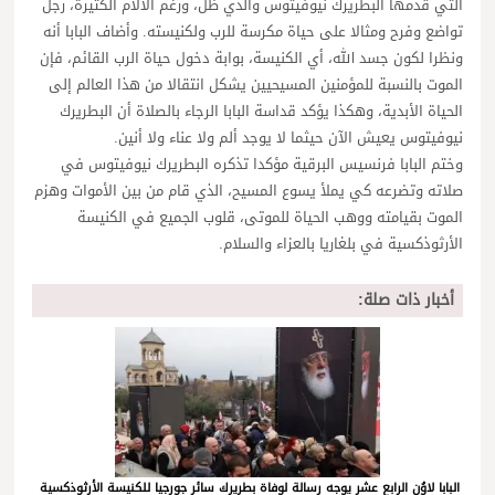
التي قدمها البطريرك نيوفيتوس والذي ظل، ورغم الآلام الكثيرة، رجل
تواضع وفرح ومثالا على حياة مكرسة للرب ولكنيسته. وأضاف البابا أنه
ونظرا لكون جسد الله، أي الكنيسة، بوابة دخول حياة الرب القائم، فإن
الموت بالنسبة للمؤمنين المسيحيين يشكل انتقالا من هذا العالم إلى
الحياة الأبدية، وهكذا يؤكد قداسة البابا الرجاء بالصلاة أن البطريرك
نيوفيتوس يعيش الآن حيثما لا يوجد ألم ولا عناء ولا أنين.
وختم البابا فرنسيس البرقية مؤكدا تذكره البطريرك نيوفيتوس في
صلاته وتضرعه كي يملأ يسوع المسيح، الذي قام من بين الأموات وهزم
الموت بقيامته ووهب الحياة للموتى، قلوب الجميع في الكنيسة
الأرثوذكسية في بلغاريا بالعزاء والسلام.
أخبار ذات صلة:
البابا لاوُن الرابع عشر يوجه رسالة لوفاة بطريرك سائر جورجيا للكنيسة الأرثوذكسية