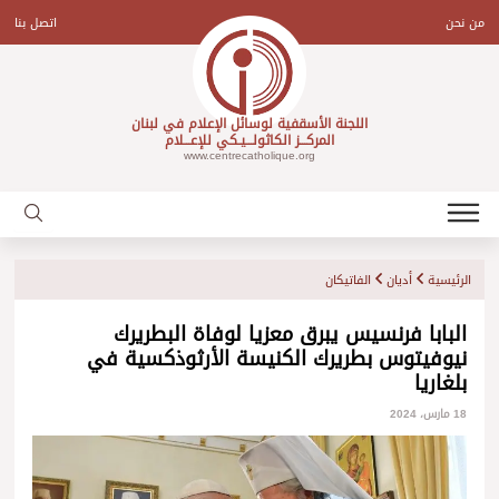
Ski
t
من نحن
اتصل بنا
conten
اللجنة الأسقفية لوسائل الإعلام في لبنان
المركـــز الكاثولـــيـكي للإعـــلام
www.centrecatholique.org
الرئيسية
أديان
الفاتيكان
البابا فرنسيس يبرق معزيا لوفاة البطريرك
نيوفيتوس بطريرك الكنيسة الأرثوذكسية في
بلغاريا
18 مارس، 2024