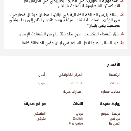
*سمفونية التطويب* في الصرح البطريركي في الديمان مع
الأوركسترا الفلهارمونية بقيادة فازليان
رسالة رئيس الطائفة الكلدانية في لبنان، المطران ميشال قصارجي،
في الذكرى السادسة لانفجار مرفأ بيروت: *لنحوّل الألم إلى رجاء ونبني
مستقبلًا يليق بلبنان*
مزار شهداء المكسيك: صرح يخلّد مئة عام من الشهادة للإيمان
عبد الساتر : صلّوا لأجل السلام في لبنان وفي المنطقة كلّها
الأقسام
الرئيسية
المركز الكاثوليكي
أديان
منوعات
المفكرة
ميديا
مقالات مختارة
إصدارات حبرية
روابط مفيدة
اللغات
مواقع صديقة
خريطة الموقع
عربي
الفاتيكان
من نحن
English
بكركي
اتصل بنا
Française