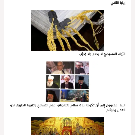
إيليا الثاني
الرّجاء المسيحيّ لا يخدع ولا يُخيِّب
البابا: مدعوون إلى أن تكونوا بناة سلام وتواجهوا عدم التسامح وتنيروا الطريق نحو
العدل والوئام