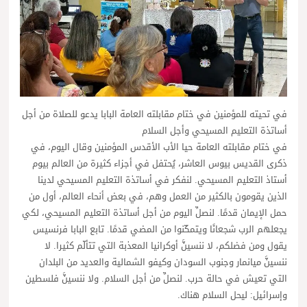
في تحيته للمؤمنين في ختام مقابلته العامة البابا يدعو للصلاة من أجل
أساتذة التعليم المسيحي وأجل السلام
في ختام مقابلته العامة حيا الأب الأقدس المؤمنين وقال اليوم، في
ذكرى القديس بيوس العاشر، يُحتفل في أجزاء كثيرة من العالم بيوم
أستاذ التعليم المسيحي. لنفكر في أساتذة التعليم المسيحي لدينا
الذين يقومون بالكثير من العمل وهم، في بعض أنحاء العالم، أول من
حمل الإيمان قدمًا. لنصلِّ اليوم من أجل أساتذة التعليم المسيحي، لكي
يجعلهم الرب شجعانًا ويتمكّنوا من المضي قدمًا. تابع البابا فرنسيس
يقول ومن فضلكم، لا ننسينَّ أوكرانيا المعذبة التي تتألّم كثيرا. لا
ننسينَّ ميانمار وجنوب السودان وكيفو الشمالية والعديد من البلدان
التي تعيش في حالة حرب. لنصلِّ من أجل السلام. ولا ننسينَّ فلسطين
وإسرائيل: ليحل السلام هناك.