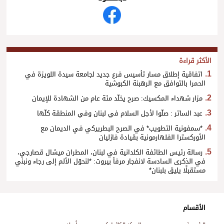
الأكثر قراءة
اتفاقية إطلاق مسار تأسيس فرع جديد لجامعة سيدة اللويزة في
الحمرا بالتوافق مع الرهبنة الكبوشية
مزار شهداء المكسيك: صرح يخلّد مئة عام من الشهادة للإيمان
عبد الساتر : صلّوا لأجل السلام في لبنان وفي المنطقة كلّها
*سمفونية التطويب* في الصرح البطريركي في الديمان مع
الأوركسترا الفلهارمونية بقيادة فازليان
رسالة رئيس الطائفة الكلدانية في لبنان، المطران ميشال قصارجي،
في الذكرى السادسة لانفجار مرفأ بيروت: *لنحوّل الألم إلى رجاء ونبني
مستقبلًا يليق بلبنان*
الأقسام