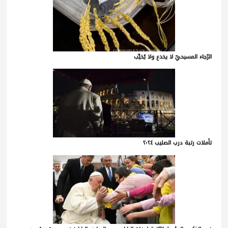
الرّجاء المسيحيّ لا يخدع ولا يُخيِّب
تأملات رتبة درب الصليب ٢٠٢٤