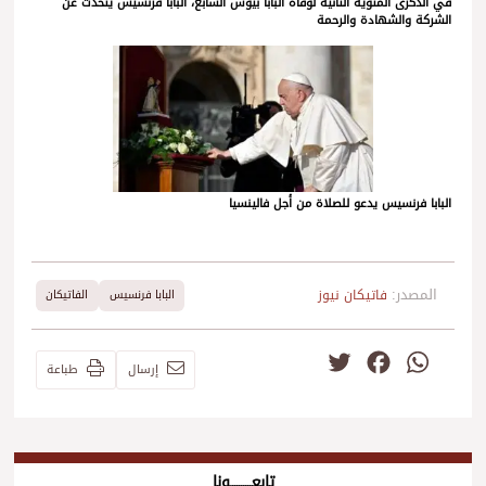
في الذكرى المئوية الثانية لوفاة البابا بيوس السابع، البابا فرنسيس يتحدث عن
الشركة والشهادة والرحمة
البابا فرنسيس يدعو للصلاة من أجل فالينسيا
المصدر:
فاتيكان نيوز
البابا فرنسيس
الفاتيكان
Twitter
Facebook
WhatsApp
إرسال
طباعة
تابعــــــــــونا