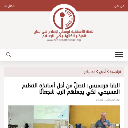
Ski
t
من نحن
اتصل بنا
conten
اللجنة الأسقفية لوسائل الإعلام في لبنان
المركـــز الكاثولـــيـكي للإعـــلام
www.centrecatholique.org
الرئيسية
أديان
الفاتيكان
البابا فرنسيس: لنصلِّ من أجل أساتذة التعليم
المسيحي، لكي يجعلهم الرب شجعانًا
22 أغسطس، 2024