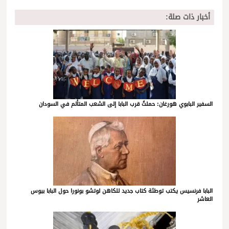
أخبار ذات صلة:
السفير البابوي هورغان: حملتُ قرب البابا إلى الشعب المتألم في السودان
البابا فرنسيس يكتب توطئة كتاب جديد للكاهن لوتشو بونورا حول البابا بيوس
العاشر