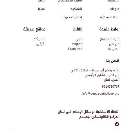
الرئيسية
المركز الكاثوليكي
أديان
منوعات
المفكرة
ميديا
مقالات مختارة
إصدارات حبرية
روابط مفيدة
اللغات
مواقع صديقة
خريطة الموقع
عربي
الفاتيكان
من نحن
English
بكركي
اتصل بنا
Française
اتصل بنا
بناية رياض أبو جودة - الطابق الثاني
جل الديب الشارع الرئيسي
المتن, لبنان
9614710787
info@centrecatholique.org
اللجنة الأسقفية لوسائل الإعلام في لبنان
المركـــز الكاثولـــيـكي للإعـــلام